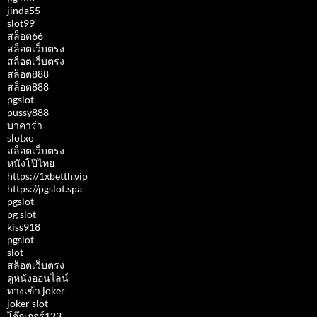
jinda55
slot99
สล็อต66
สล็อตเว็บตรง
สล็อตเว็บตรง
สล็อต888
สล็อต888
pgslot
pussy888
บาคาร่า
slotxo
สล็อตเว็บตรง
หนังโป๊ไทย
https://1xbetth.vip
https://pgslot.spa
pgslot
pg slot
kiss918
pgslot
slot
สล็อตเว็บตรง
ดูหนังออนไลน์
ทางเข้า joker
joker slot
โจ๊กเกอร์123