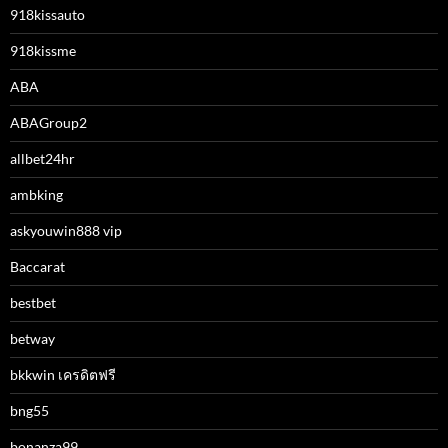
918kissauto
918kissme
ABA
ABAGroup2
allbet24hr
ambking
askyouwin888 vip
Baccarat
bestbet
betway
bkkwin เครดิตฟรี
bng55
bonanza99