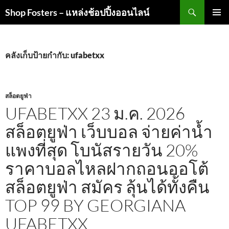
ค้นหา
Shop Fosters – แหล่งช้อปปิ้งออนไลน์
ข้าม
เมนูหลัก
ไป
ยัง
เนื้อหา
คลังเก็บป้ายกำกับ: ufabetxx
สล็อตยูฟ่า
UFABETXX 23 ม.ค. 2026
สล็อตยูฟ่า เว็บบอล จ่ายค่าน้ำ
แพงที่สุด โบนัสรายวัน 20%
ราคาบอลไหลฝากถอนออโต้
สล็อตยูฟ่า สมัคร ลุ้นได้ทั้งคืน
TOP 99 BY GEORGIANA
UFABETXX