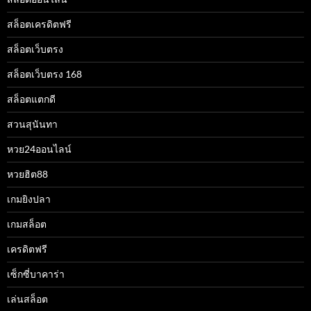
สล็อตเครดิตฟรี
สล็อตเว็บตรง
สล็อตเว็บตรง 168
สล็อตแตกดี
สวนสุนันทา
หวย24ออนไลน์
หวยฮิต88
เกมยิงปลา
เกมสล็อต
เครดิตฟรี
เซ็กซี่บาคาร่า
เล่นสล็อต