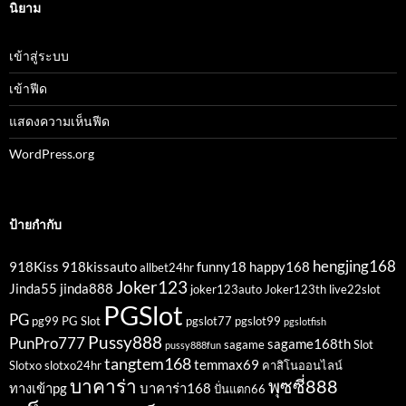
นิยาม
เข้าสู่ระบบ
เข้าฟีด
แสดงความเห็นฟีด
WordPress.org
ป้ายกำกับ
hengjing168
918Kiss
918kissauto
funny18
happy168
allbet24hr
Joker123
Jinda55
jinda888
joker123auto
Joker123th
live22slot
PGSlot
PG
pg99
PG Slot
pgslot77
pgslot99
pgslotfish
Pussy888
PunPro777
sagame168th
sagame
Slot
pussy888fun
tangtem168
temmax69
Slotxo
slotxo24hr
คาสิโนออนไลน์
บาคาร่า
พุซซี่888
ทางเข้าpg
บาคาร่า168
ปั่นแตก66