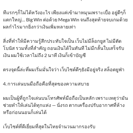
ทีแรกๆก็ไม่ได้หวังอะไร เพียงแค่เข้ามาหมุนเพราะเบื่อ อยู่ดีๆก็
แตกใหญ่… Big Win ต่อด้วย Mega Win จนถึงสุดท้ายจบเกมด้วย
ผลกำไรมากยิ่งกว่าเงินเพิ่มหลายเท่า
สิ่งที่ทำให้มีความรู้สึกประทับใจเป็น เว็บไม่มีล็อกยูส ไม่มีตัด
โบนัส รวมทั้งที่สำคัญ ถอนเงินได้ในทันที ไม่มีกลั้นใบเสร็จรับ
เงิน ผมใช้เวลาไม่ถึง 2 นาที เงินก็เข้าบัญชี
ตรงจุดนี้ล่ะที่ผมเริ่มมั่นใจว่า เว็บไซต์ดีๆยังมีอยู่จริง สล็อตยูฟ่า
4. การเล่นบนมือถือคือที่สุดของความสบาย
ผมเป็นผู้ที่ถูกใจเล่นบนโทรศัพท์มือถือเป็นหลัก เพราะเหตุว่ามัน
ช่วยทำให้เล่นได้ทุกแห่ง — นั่งรถ ตากเครื่องปรับอากาศที่ห้าง
หรือก่อนนอนก็เล่นได้
เว็บไซต์ที่ดีเยี่ยมที่สุดในไทยจำนวนมากรองรับ