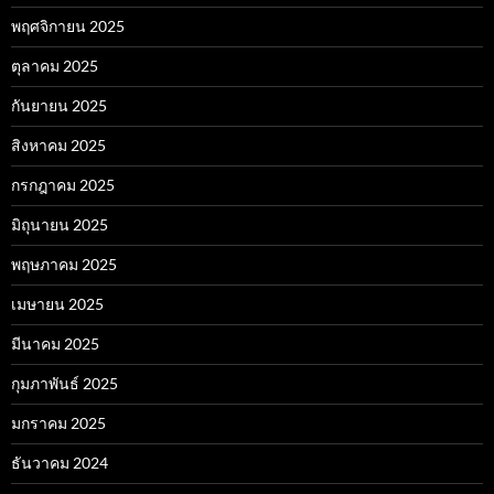
พฤศจิกายน 2025
ตุลาคม 2025
กันยายน 2025
สิงหาคม 2025
กรกฎาคม 2025
มิถุนายน 2025
พฤษภาคม 2025
เมษายน 2025
มีนาคม 2025
กุมภาพันธ์ 2025
มกราคม 2025
ธันวาคม 2024