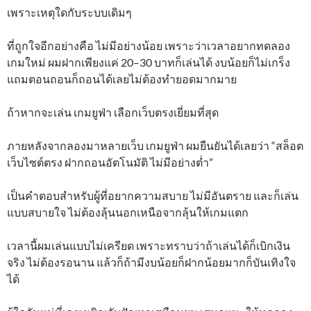
เพราะเหตุใดกับระบบเดิมๆ
ที่ถูกใจอีกอย่างคือ ไม่มีอย่างน้อย เพราะว่าเวลาอยากทดลอง
เกมใหม่ ผมฝากเพียงแค่ 20–30 บาทก็เล่นได้ งบน้อยก็ไม่เกร็ง
แถมตอนถอนก็ถอนได้เลยไม่ต้องทำยอดมากมาย
ถ้าหากจะเล่น เกมยูฟ่า เลือกเว็บตรงเยี่ยมที่สุด
ภายหลังจากลองมาหลายเว็บ เกมยูฟ่า ผมยืนยันได้เลยว่า “สล็อต
เว็บไซต์ตรง ฝากถอนอัตโนมัติ ไม่มีอย่างต่ำ”
เป็นคำตอบสำหรับผู้ที่อยากความสบาย ไม่มีอันตราย และก็เล่น
แบบสบายใจ ไม่ต้องลุ้นนอกเหนือจากลุ้นให้เกมแตก
เวลานี้ผมเล่นแบบไม่เครียด เพราะทราบว่าถ้าเล่นได้ก็เบิกเงิน
จริง ไม่ต้องรอนาน แล้วก็ถ้ามีงบน้อยก็ฝากน้อยมากก็บันเทิงใจ
ได้