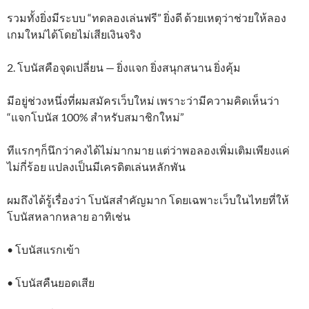
รวมทั้งยิ่งมีระบบ “ทดลองเล่นฟรี” ยิ่งดี ด้วยเหตุว่าช่วยให้ลอง
เกมใหม่ได้โดยไม่เสียเงินจริง
2. โบนัสคือจุดเปลี่ยน — ยิ่งแจก ยิ่งสนุกสนาน ยิ่งคุ้ม
มีอยู่ช่วงหนึ่งที่ผมสมัครเว็บใหม่ เพราะว่ามีความคิดเห็นว่า
“แจกโบนัส 100% สำหรับสมาชิกใหม่”
ทีแรกๆก็นึกว่าคงได้ไม่มากมาย แต่ว่าพอลองเพิ่มเติมเพียงแค่
ไม่กี่ร้อย แปลงเป็นมีเครดิตเล่นหลักพัน
ผมถึงได้รู้เรื่องว่า โบนัสสำคัญมาก โดยเฉพาะเว็บในไทยที่ให้
โบนัสหลากหลาย อาทิเช่น
• โบนัสแรกเข้า
• โบนัสคืนยอดเสีย