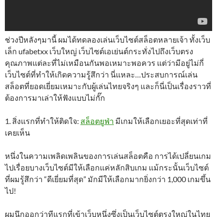
ช่วงปีหลังๆมานี้ ผมได้ทดลองเล่นเว็บไซต์สล็อตหลายเจ้า ทั้งเว็บ
เล็ก ufabetxx เว็บใหญ่ เว็บไซต์เอเย่นต์กระทั่งไปถึงเว็บตรง
คุณภาพแต่ละที่ไม่เหมือนกันพอเหมาะพอควร แต่ว่ามีอยู่ไม่กี่
เว็บไซต์ที่ทำให้เกิดความรู้สึกว่า นี่แหละ…ประสบการณ์เล่น
สล็อตที่ยอดเยี่ยมเหมาะกับผู้เล่นไทยจริงๆ และก็นี่เป็นเรื่องราวที่
ต้องการมาเล่าให้ฟังแบบไม่กั๊ก
1. สิ่งแรกที่ทำให้ติดใจ:
สล็อตยูฟ่า
มีเกมให้เลือกเยอะที่สุดเท่าที่
เคยเห็น
หนึ่งในความเพลิดเพลินของการเล่นสล็อตคือ การได้เปลี่ยนเกม
ไปเรื่อยบางเว็บไซต์มีให้เลือกแค่หลักสิบเกม แม้กระนั้นเว็บไซต์
ที่ผมรู้สึกว่า “ดีเยี่ยมที่สุด” มักมีให้เลือกมากยิ่งกว่า 1,000 เกมขึ้น
ไป!
ผมนึกออกว่าทีแรกที่เข้าเว็บหนึ่งซึ่งเป็นเว็บไซต์ตรงใหญ่ในไทย