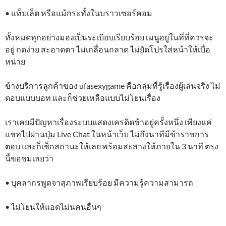
• แท็บเล็ต หรือแม้กระทั้งในบราวเซอร์คอม
ทั้งหมดทุกอย่างมองเป็นระเบียบเรียบร้อย เมนูอยู่ในที่ที่ควรจะ
อยู่ กดง่าย สะอาดตา ไม่เกลื่อนกลาด ไม่ยัดโปรใส่หน้าให้เบื่อ
หน่าย
ข้างบริการลูกค้าของ ufasexygame คือกลุ่มที่รู้เรื่องผู้เล่นจริง ไม่
ตอบแบบบอท และก็ช่วยเหลือแบบไม่โยนเรื่อง
เราเคยมีปัญหาเรื่องระบบแสดงเครดิตช้าอยู่ครั้งหนึ่ง เพียงแค่
แชทไปผ่านปุ่ม Live Chat ในหน้าเว็บ ไม่ถึงนาทีมีข้าราชการ
ตอบ และก็เช็กสถานะให้เลย พร้อมสะสางให้ภายใน 3 นาที ตรง
นี้ขอชมเลยว่า
• บุคลากรพูดจาสุภาพเรียบร้อย มีความรู้ความสามารถ
• ไม่โยนให้แอดไม่นคนอื่นๆ