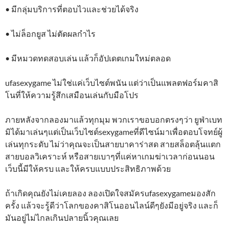
• มีกลุ่มบริการที่ตอบไวและช่วยได้จริง
• ไม่ล็อกยูส ไม่ตัดผลกำไร
• มีหมวดทดสอบเล่น แล้วก็อัปเดตเกมใหม่ตลอด
ufasexygame ไม่ใช่แค่เว็บไซต์พนัน แต่ว่าเป็นแพลตฟอร์มคาสิ
โนที่ให้ความรู้สึกเสมือนเล่นกับมือโปร
ภายหลังจากลองมาแล้วทุกมุม พวกเราขอบอกตรงๆว่า ยูฟ่าเบท
มิได้มาเล่นๆแต่เป็นเว็บไซต์sexygameที่ดีไซน์มาเพื่อตอบโจทย์ผู้
เล่นทุกระดับ ไม่ว่าคุณจะเป็นสายบาคาร่าสด สายสล็อตลุ้นแตก
สายบอลวิเคราะห์ หรือสายเบาๆที่แค่หาเกมฆ่าเวลาก่อนนอน
เว็บนี้มีให้ครบ และให้ครบแบบประสิทธิภาพด้วย
ถ้าเกิดคุณยังไม่เคยลอง ลองเปิดใจสมัครufasexygameมองสัก
ครั้ง แล้วจะรู้ดีว่าโลกของคาสิโนออนไลน์ดีๆยังมีอยู่จริง และก็
มันอยู่ไม่ไกลเกินปลายนิ้วคุณเลย