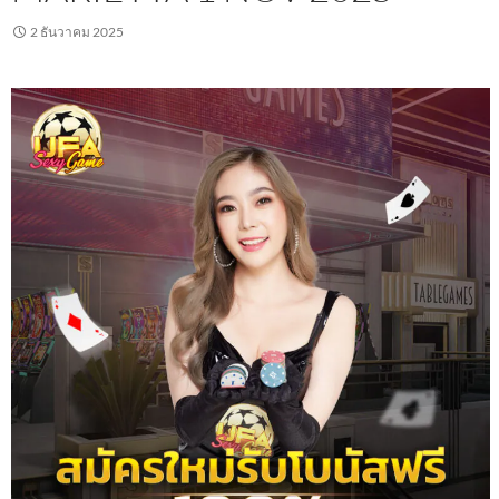
2 ธันวาคม 2025