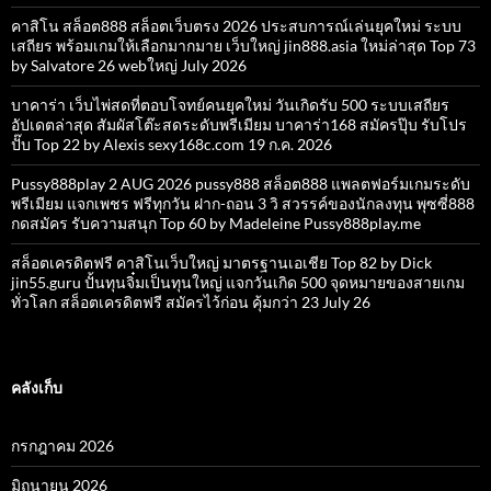
คาสิโน สล็อต888 สล็อตเว็บตรง 2026 ประสบการณ์เล่นยุคใหม่ ระบบ
เสถียร พร้อมเกมให้เลือกมากมาย เว็บใหญ่ jin888.asia ใหม่ล่าสุด Top 73
by Salvatore 26 webใหญ่ July 2026
บาคาร่า เว็บไพ่สดที่ตอบโจทย์คนยุคใหม่ วันเกิดรับ 500 ระบบเสถียร
อัปเดตล่าสุด สัมผัสโต๊ะสดระดับพรีเมียม บาคาร่า168 สมัครปุ๊บ รับโปร
ปั๊บ Top 22 by Alexis sexy168c.com 19 ก.ค. 2026
Pussy888play 2 AUG 2026 pussy888 สล็อต888 แพลตฟอร์มเกมระดับ
พรีเมียม แจกเพชร ฟรีทุกวัน ฝาก-ถอน 3 วิ สวรรค์ของนักลงทุน พุซซี่888
กดสมัคร รับความสนุก Top 60 by Madeleine Pussy888play.me
สล็อตเครดิตฟรี คาสิโนเว็บใหญ่ มาตรฐานเอเชีย Top 82 by Dick
jin55.guru ปั้นทุนจิ๋มเป็นทุนใหญ่ แจกวันเกิด 500 จุดหมายของสายเกม
ทั่วโลก สล็อตเครดิตฟรี สมัครไว้ก่อน คุ้มกว่า 23 July 26
คลังเก็บ
กรกฎาคม 2026
มิถุนายน 2026