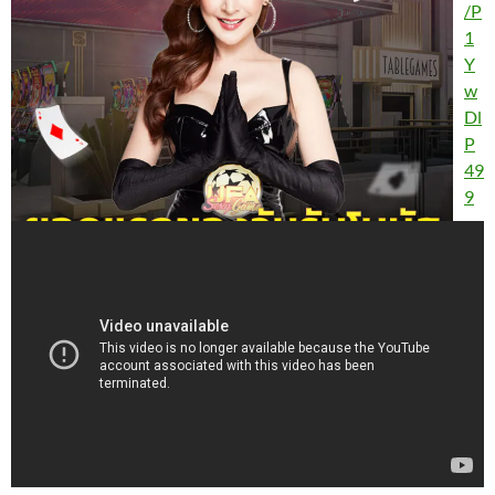
/P
1
Y
w
Dl
P
49
9