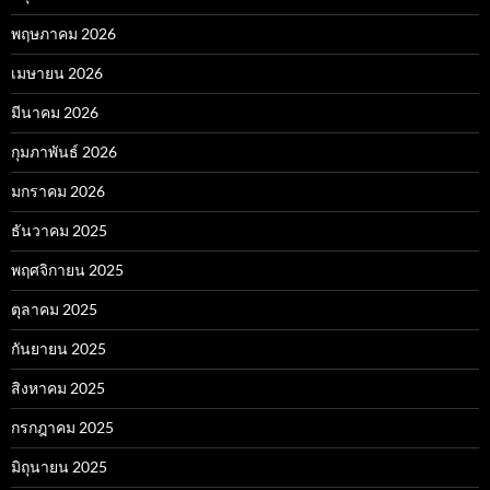
พฤษภาคม 2026
เมษายน 2026
มีนาคม 2026
กุมภาพันธ์ 2026
มกราคม 2026
ธันวาคม 2025
พฤศจิกายน 2025
ตุลาคม 2025
กันยายน 2025
สิงหาคม 2025
กรกฎาคม 2025
มิถุนายน 2025