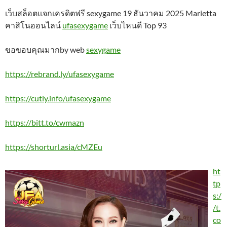
เว็บสล็อตแจกเครดิตฟรี sexygame 19 ธันวาคม 2025 Marietta
คาสิโนออนไลน์
ufasexygame
เว็บไหนดี Top 93
ขอขอบคุณมากby web
sexygame
https://rebrand.ly/ufasexygame
https://cutly.info/ufasexygame
https://bitt.to/cwmazn
https://shorturl.asia/cMZEu
ht
tp
s:/
/t.
co