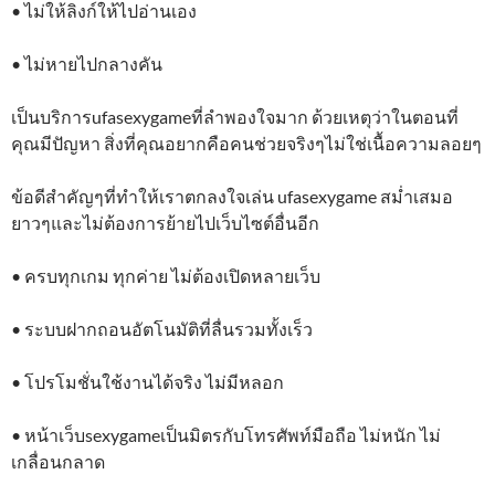
• ไม่ให้ลิงก์ให้ไปอ่านเอง
• ไม่หายไปกลางคัน
เป็นบริการufasexygameที่ลำพองใจมาก ด้วยเหตุว่าในตอนที่
คุณมีปัญหา สิ่งที่คุณอยากคือคนช่วยจริงๆไม่ใช่เนื้อความลอยๆ
ข้อดีสำคัญๆที่ทำให้เราตกลงใจเล่น ufasexygame สม่ำเสมอ
ยาวๆและไม่ต้องการย้ายไปเว็บไซต์อื่นอีก
• ครบทุกเกม ทุกค่าย ไม่ต้องเปิดหลายเว็บ
• ระบบฝากถอนอัตโนมัติที่ลื่นรวมทั้งเร็ว
• โปรโมชั่นใช้งานได้จริง ไม่มีหลอก
• หน้าเว็บsexygameเป็นมิตรกับโทรศัพท์มือถือ ไม่หนัก ไม่
เกลื่อนกลาด