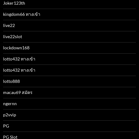
Joker123th
kingdom66 ทางเข้า
live22
live22slot
lockdown168
lotto432 ทางเข้า
lotto432 ทางเข้า
lotto888
macau69 สมัคร
ngernn
p2vvip
PG
PG Slot