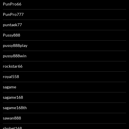
PunPro66
PunPro777
puntaek77
Pussy888
pussy888play
pussy888win
rockstar66
royal558
sagame
sagame168
sagame168th
sawan888
sbobet168