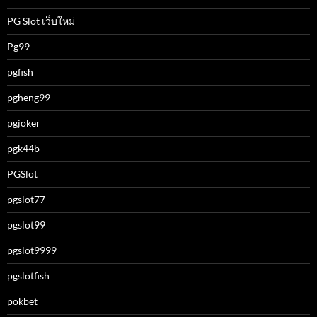
PG Slot เว็บใหม่
Pg99
pgfish
pgheng99
pgjoker
pgk44b
PGSlot
pgslot77
pgslot99
pgslot9999
pgslotfish
pokbet