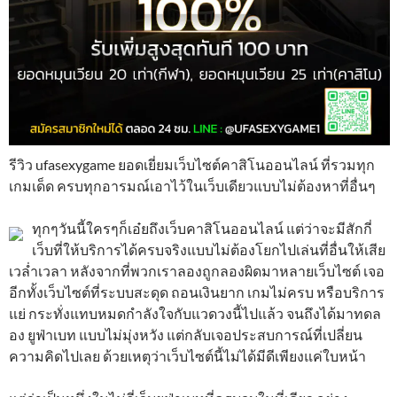
รีวิว ufasexygame ยอดเยี่ยมเว็บไซต์คาสิโนออนไลน์ ที่รวมทุก
เกมเด็ด ครบทุกอารมณ์เอาไว้ในเว็บเดียวแบบไม่ต้องหาที่อื่นๆ
ทุกๆวันนี้ใครๆก็เอ๋ยถึงเว็บคาสิโนออนไลน์ แต่ว่าจะมีสักกี่
เว็บที่ให้บริการได้ครบจริงแบบไม่ต้องโยกไปเล่นที่อื่นให้เสีย
เวล่ำเวลา หลังจากที่พวกเราลองถูกลองผิดมาหลายเว็บไซต์ เจอ
อีกทั้งเว็บไซต์ที่ระบบสะดุด ถอนเงินยาก เกมไม่ครบ หรือบริการ
แย่ กระทั่งแทบหมดกำลังใจกับแวดวงนี้ไปแล้ว จนถึงได้มาทดล
อง ยูฟ่าเบท แบบไม่มุ่งหวัง แต่กลับเจอประสบการณ์ที่เปลี่ยน
ความคิดไปเลย ด้วยเหตุว่าเว็บไซต์นี้ไม่ได้มีดีเพียงแค่ใบหน้า