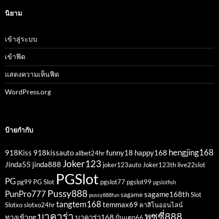
นิยาม
เข้าสู่ระบบ
เข้าฟีด
แสดงความเห็นฟีด
WordPress.org
ป้ายกำกับ
hengjing168
918Kiss
918kissauto
funny18
happy168
allbet24hr
Joker123
Jinda55
jinda888
joker123auto
Joker123th
live22slot
PGSlot
PG
pg99
PG Slot
pgslot77
pgslot99
pgslotfish
Pussy888
PunPro777
sagame168th
sagame
Slot
pussy888fun
tangtem168
temmax69
Slotxo
slotxo24hr
คาสิโนออนไลน์
บาคาร่า
พุซซี่888
ทางเข้าpg
บาคาร่า168
ปั่นแตก66