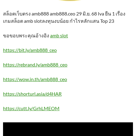
สล็อตเว็บตรง amb888 amb888.ceo 29 มิ.ย. 68 Iva ยืน 1 เรื่อง
เกมสล็อต amb slotลงทุนงบน้อย กำไรหลักแสน Top 23
ขอขอบพระคุณอ้างอิง
amb slot
https://bit.ly/amb888_ceo
https://rebrand.ly/amb888_ceo
https://wow.in.th/amb888_ceo
https://shorturl.asia/d4HAR
https://cutt.ly/GrhLMEOM