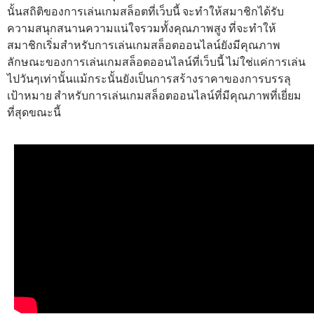
นั้นสถิติของการเล่นเกมสล็อตที่เว็บนี้ จะทำให้สมาชิกได้รับ
ความสนุกสนานความแน่ใจรวมทั้งคุณภาพสูง ที่จะทำให้
สมาชิกเริ่มสำหรับการเล่นเกมสล็อตออนไลน์ยังมีคุณภาพ
ลักษณะของการเล่นเกมสล็อตออนไลน์ที่เว็บนี้ ไม่ใช่แค่การเล่น
ไปวันๆเท่านั้นแม้กระนั้นยังเป็นการสร้างราคาของการบรรลุ
เป้าหมาย สำหรับการเล่นเกมสล็อตออนไลน์ที่มีคุณภาพที่เยี่ยม
ที่สุดขณะนี้