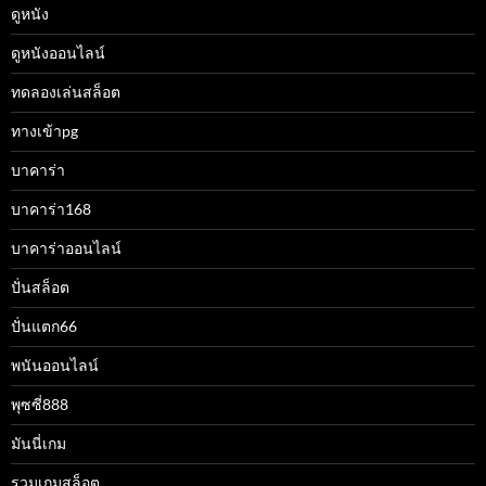
ดูหนัง
ดูหนังออนไลน์
ทดลองเล่นสล็อต
ทางเข้าpg
บาคาร่า
บาคาร่า168
บาคาร่าออนไลน์
ปั่นสล็อต
ปั่นแตก66
พนันออนไลน์
พุซซี่888
มันนี่เกม
รวมเกมสล็อต