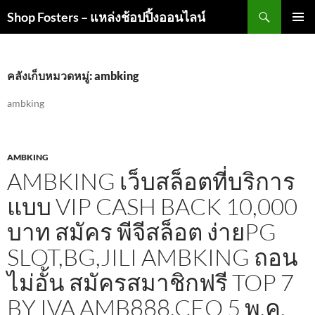
ค้นหา
Shop Fosters – แหล่งช้อปปิ้งออนไลน์
ข้าม
เมนูหลัก
ไป
ยัง
เนื้อหา
คลังเก็บหมวดหมู่: ambking
ambking
AMBKING
AMBKING เว็บสล็อตที่บริการ
แบบ VIP CASH BACK 10,000
บาท สมัคร พีจีสล็อต ง่ายPG
SLOT,BG,JILI AMBKING ถอน
ไม่อั้น สมัครสมาชิกฟรี TOP 7
BY IVA AMB888.CEO 5 พ.ค.