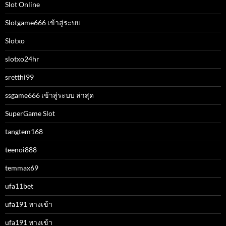
Slot Online
Slotgame666 เข้าสู่ระบบ
Slotxo
slotxo24hr
sretthi99
ssgame666 เข้าสู่ระบบ ล่าสุด
SuperGame Slot
tangtem168
teenoi888
temmax69
ufa11bet
ufa191 ทางเข้า
ufa191 ทางเข้า