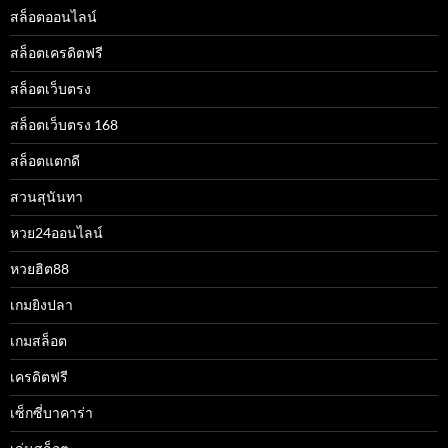
สล็อตออนไลน์
สล็อตเครดิตฟรี
สล็อตเว็บตรง
สล็อตเว็บตรง 168
สล็อตแตกดี
สวนสุนันทา
หวย24ออนไลน์
หวยฮิต88
เกมยิงปลา
เกมสล็อต
เครดิตฟรี
เซ็กซี่บาคาร่า