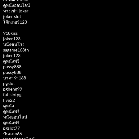
ดูหนังออนไลน์
ทางเข้า joker
joker slot
โจ๊กเกอร์123
918kiss
joker123
หนังชนโรง
sagame168th
joker123
ดูหนังฟรี
pussy888
pussy888
บาคาร่า168
pgslot
pgheng99
fullslotpg
live22
ดูหนัง
ดูหนังฟรี
หนังออนไลน์
ดูหนังฟรี
pgslot77
ปั่นแตก66