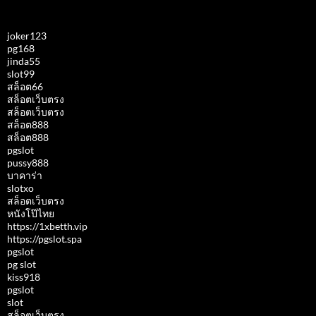
joker123
pg168
jinda55
slot99
สล็อต66
สล็อตเว็บตรง
สล็อตเว็บตรง
สล็อต888
สล็อต888
pgslot
pussy888
บาคาร่า
slotxo
สล็อตเว็บตรง
หนังโป๊ไทย
https://1xbetth.vip
https://pgslot.spa
pgslot
pg slot
kiss918
pgslot
slot
สล็อตเว็บตรง