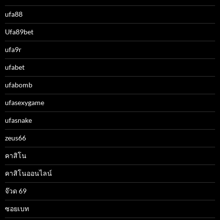
ufa88
Ufa89bet
ufa9r
ufabet
ufabomb
ufasexygame
ufasnake
zeus66
คาสิโน
คาสิโนออนไลน์
จ๊วด 69
ซอยเบท