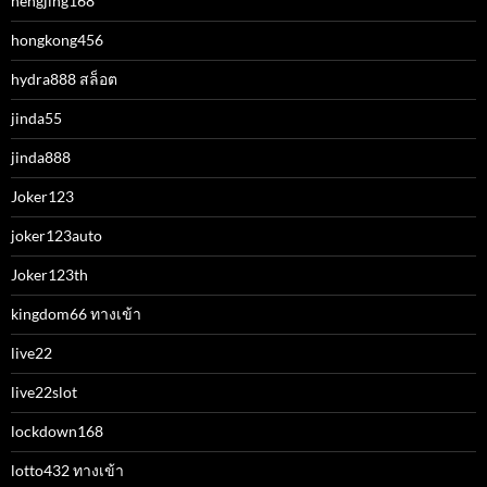
hengjing168
hongkong456
hydra888 สล็อต
jinda55
jinda888
Joker123
joker123auto
Joker123th
kingdom66 ทางเข้า
live22
live22slot
lockdown168
lotto432 ทางเข้า