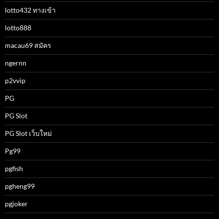
lotto432 ทางเข้า
lotto888
macau69 สมัคร
ngernn
p2vvip
PG
PG Slot
PG Slot เว็บใหม่
Pg99
pgfish
pgheng99
pgjoker