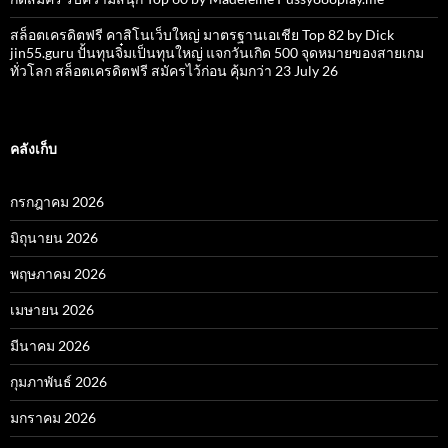
สล็อตเครดิตฟรี คาสิโนเว็บใหญ่ มาตรฐานเอเชีย Top 82 by Dick
jin55.guru ปั้นทุนจิ๋มเป็นทุนใหญ่ แจกวันเกิด 500 จุดหมายของสายเกม
ทั่วโลก สล็อตเครดิตฟรี สมัครไว้ก่อน คุ้มกว่า 23 July 26
คลังเก็บ
กรกฎาคม 2026
มิถุนายน 2026
พฤษภาคม 2026
เมษายน 2026
มีนาคม 2026
กุมภาพันธ์ 2026
มกราคม 2026