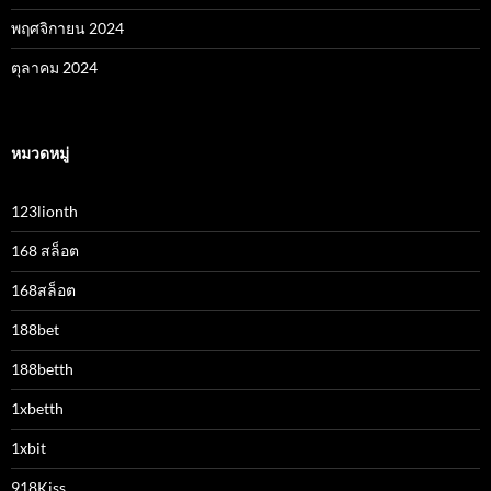
พฤศจิกายน 2024
ตุลาคม 2024
หมวดหมู่
123lionth
168 สล็อต
168สล็อต
188bet
188betth
1xbetth
1xbit
918Kiss