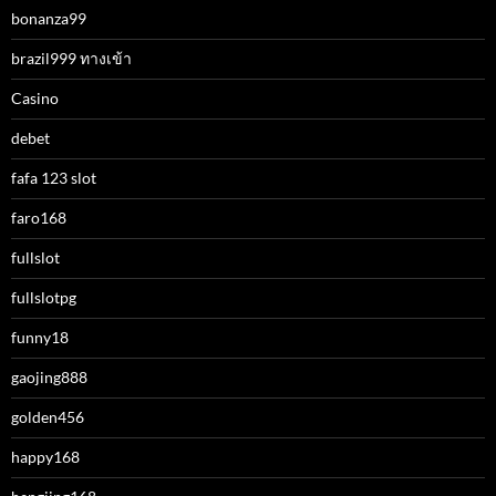
bonanza99
brazil999 ทางเข้า
Casino
debet
fafa 123 slot
faro168
fullslot
fullslotpg
funny18
gaojing888
golden456
happy168