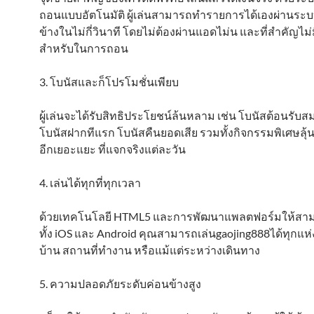
ถอนแบบอัตโนมัติ ผู้เล่นสามารถทำรายการได้เองผ่านระบ
ข้างในไม่กี่วินาที โดยไม่ต้องผ่านแอดไม่น และที่สำคัญไม่
สำหรับในการถอน
3. โบนัสและก็โปรโมชั่นเพียบ
ผู้เล่นจะได้รับสิทธิประโยชน์ล้นหลาม เช่น โบนัสต้อนรับส
โบนัสฝากทีแรก โบนัสคืนยอดเสีย รวมทั้งกิจกรรมพิเศษลุ้
อีกเยอะแยะ ที่แจกจริงแต่ละวัน
4. เล่นได้ทุกที่ทุกเวลา
ด้วยเทคโนโลยี HTML5 และการพัฒนาแพลตฟอร์มให้สา
ทั้ง iOS และ Android คุณสามารถเล่นgaojing888ได้ทุกแห่ง 
บ้าน สถานที่ทำงาน หรือแม้แต่ระหว่างเดินทาง
5. ความปลอดภัยระดับค่อนข้างสูง