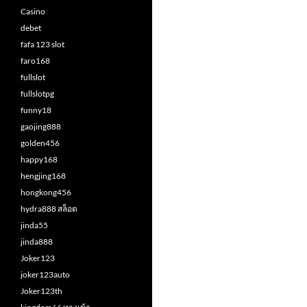
Casino
debet
fafa 123 slot
faro168
fullslot
fullslotpg
funny18
gaojing888
golden456
happy168
hengjing168
hongkong456
hydra888 สล็อต
jinda55
jinda888
Joker123
joker123auto
Joker123th