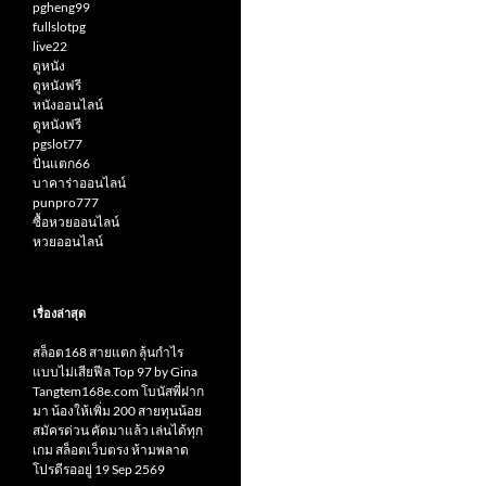
pgheng99
fullslotpg
live22
ดูหนัง
ดูหนังฟรี
หนังออนไลน์
ดูหนังฟรี
pgslot77
ปั่นแตก66
บาคาร่าออนไลน์
punpro777
ซื้อหวยออนไลน์
หวยออนไลน์
เรื่องล่าสุด
สล็อต168 สายแตก ลุ้นกำไร
แบบไม่เสียฟีล Top 97 by Gina
Tangtem168e.com โบนัสพี่ฝาก
มา น้องให้เพิ่ม 200 สายทุนน้อย
สมัครด่วน คัดมาแล้ว เล่นได้ทุก
เกม สล็อตเว็บตรง ห้ามพลาด
โปรดีรออยู่ 19 Sep 2569