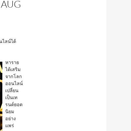
ย AUG
นไลน์ได้
หาราย
ได้เสริม
จากโลก
ออนไลน์
เปลี่ยน
เป็นเท
รนด์ยอด
นิยม
อย่าง
แพร่