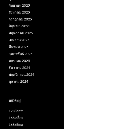
กันยายน 2025
สิงหาคม 2025
กรกฎาคม 2025
มิถุนายน 2025
พฤษภาคม 2025
เมษายน 2025
มีนาคม 2025
กุมภาพันธ์ 2025
มกราคม 2025
ธันวาคม 2024
พฤศจิกายน 2024
ตุลาคม 2024
หมวดหมู่
123lionth
168 สล็อต
168สล็อต