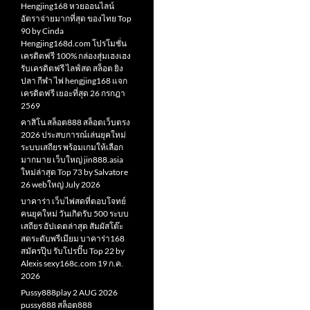
Hengjing168 หวยออนไลน์
อัตราจ่ายมากที่สุด ของไทย Top
90 by Cinda
Hengjing168d.com โปรโมชั่น
เครดิตฟรี 100% กล่องสุ่มเฮงเฮง
รับเครดิตฟรี ไลฟ์สด สล็อต ยิง
ปลา กีฬา ไพ่ hengjing168 แจก
เครดิตฟรี เยอะที่สุด 26 กรกฎา
2569
คาสิโน สล็อต888 สล็อตเว็บตรง
2026 ประสบการณ์เล่นยุคใหม่
ระบบเสถียร พร้อมเกมให้เลือก
มากมาย เว็บใหญ่ jin888.asia
ใหม่ล่าสุด Top 73 by Salvatore
26 webใหญ่ July 2026
บาคาร่า เว็บไพ่สดที่ตอบโจทย์
คนยุคใหม่ วันเกิดรับ 500 ระบบ
เสถียร อัปเดตล่าสุด สัมผัสโต๊ะ
สดระดับพรีเมียม บาคาร่า168
สมัครปุ๊บ รับโปรปั๊บ Top 22 by
Alexis sexy168c.com 19 ก.ค.
2026
Pussy888play 2 AUG 2026
pussy888 สล็อต888