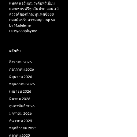
แพลตฟอร์มเกมระดับพรีเมียม
แจกเพชร ฟรีทุกวัน ฝาก-ถอน 3 วิ
สวรรค์ของนักลงทุน พุซซี่888
กดสมัคร รับความสนุก Top 60
by Madeleine
Pussy888play.me
คลังเก็บ
สิงหาคม 2026
กรกฎาคม 2026
มิถุนายน 2026
พฤษภาคม 2026
เมษายน 2026
มีนาคม 2026
กุมภาพันธ์ 2026
มกราคม 2026
ธันวาคม 2025
พฤศจิกายน 2025
ตุลาคม 2025