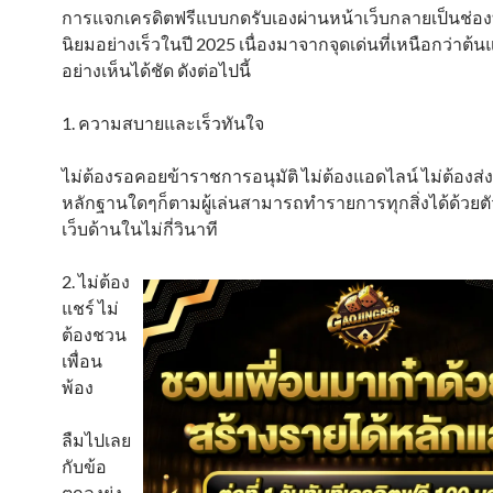
การแจกเครดิตฟรีแบบกดรับเองผ่านหน้าเว็บกลายเป็นช่อ
นิยมอย่างเร็วในปี 2025 เนื่องมาจากจุดเด่นที่เหนือกว่าต้น
อย่างเห็นได้ชัด ดังต่อไปนี้
1. ความสบายและเร็วทันใจ
ไม่ต้องรอคอยข้าราชการอนุมัติ ไม่ต้องแอดไลน์ ไม่ต้องส่
หลักฐานใดๆก็ตามผู้เล่นสามารถทำรายการทุกสิ่งได้ด้วยต
เว็บด้านในไม่กี่วินาที
2. ไม่ต้อง
แชร์ ไม่
ต้องชวน
เพื่อน
พ้อง
ลืมไปเลย
กับข้อ
ตกลงยุ่ง