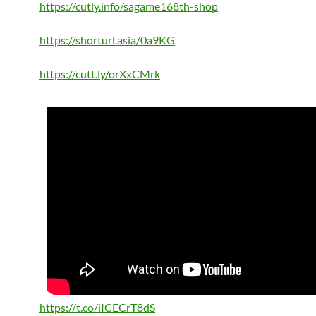
https://cutly.info/sagame168th-shop
https://shorturl.asia/0a9KG
https://cutt.ly/orXxCMrk
https://t.co/iICECrT8dS