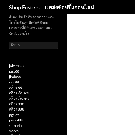
ค้นหา
Shop Fosters – แหล่งช้อปปิ้งออนไลน์
ค้นพบสินค้าที่หลากหลายและ
โปรโมชั่นสุดพิเศษที่ Shop
Fosters ที่มีสินค้าคุณภาพและ
จัดส่งรวดเร็ว
ค้นหา
สำหรับ:
joker123
pg168
jinda55
slot99
สล็อต66
สล็อตเว็บตรง
สล็อตเว็บตรง
สล็อต888
สล็อต888
pgslot
pussy888
บาคาร่า
slotxo