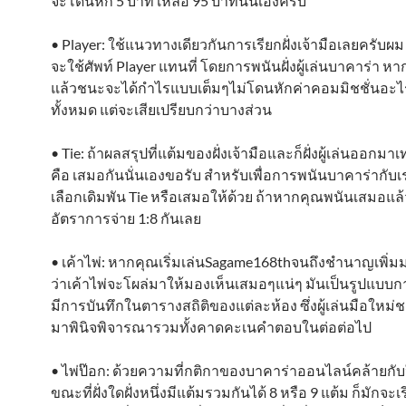
จะโดนหัก 5 บาท เหลือ 95 บาทนั่นเองครับ
• Player: ใช้แนวทางเดียวกันการเรียกฝั่งเจ้ามือเลยครับผม โด
จะใช้ศัพท์ Player แทนที่ โดยการพนันฝั่งผู้เล่นบาคาร่า 
แล้วชนะจะได้กำไรแบบเต็มๆไม่โดนหักค่าคอมมิชชั่นอะไร
ทั้งหมด แต่จะเสียเปรียบกว่าบางส่วน
• Tie: ถ้าผลสรุปที่แต้มของฝั่งเจ้ามือและก็ฝั่งผู้เล่นออกมาเ
คือ เสมอกันนั่นเองขอรับ สำหรับเพื่อการพนันบาคาร่ากับเ
เลือกเดิมพัน Tie หรือเสมอให้ด้วย ถ้าหากคุณพนันเสมอแล้
อัตราการจ่าย 1:8 กันเลย
• เค้าไพ่: หากคุณเริ่มเล่นSagame168thจนถึงชำนาญเพิ่ม
ว่าเค้าไพ่จะโผล่มาให้มองเห็นเสมอๆแน่ๆ มันเป็นรูปแบบก
มีการบันทึกในตารางสถิติของแต่ละห้อง ซึ่งผู้เล่นมือใหม
มาพินิจพิจารณารวมทั้งคาดคะเนคำตอบในต่อต่อไป
• ไพ่ป๊อก: ด้วยความที่กติกาของบาคาร่าออนไลน์คล้ายกับ
ขณะที่ฝั่งใดฝั่งหนึ่งมีแต้มรวมกันได้ 8 หรือ 9 แต้ม ก็มักจะเ