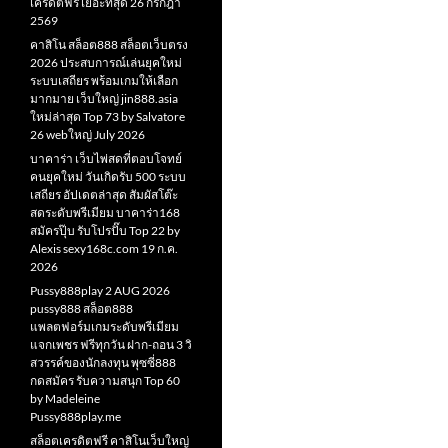
เครดิตฟรี เยอะที่สุด 26 กรกฎา
2569
คาสิโน สล็อต888 สล็อตเว็บตรง
2026 ประสบการณ์เล่นยุคใหม่
ระบบเสถียร พร้อมเกมให้เลือก
มากมาย เว็บใหญ่ jin888.asia
ใหม่ล่าสุด Top 73 by Salvatore
26 webใหญ่ July 2026
บาคาร่า เว็บไพ่สดที่ตอบโจทย์
คนยุคใหม่ วันเกิดรับ 500 ระบบ
เสถียร อัปเดตล่าสุด สัมผัสโต๊ะ
สดระดับพรีเมียม บาคาร่า168
สมัครปุ๊บ รับโปรปั๊บ Top 22 by
Alexis sexy168c.com 19 ก.ค.
2026
Pussy888play 2 AUG 2026
pussy888 สล็อต888
แพลตฟอร์มเกมระดับพรีเมียม
แจกเพชร ฟรีทุกวัน ฝาก-ถอน 3 วิ
สวรรค์ของนักลงทุน พุซซี่888
กดสมัคร รับความสนุก Top 60
by Madeleine
Pussy888play.me
สล็อตเครดิตฟรี คาสิโนเว็บใหญ่