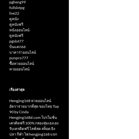
pgheng99
fullslotpg
live22
ดูหนัง
ดูหนังฟรี
หนังออนไลน์
ดูหนังฟรี
pgslot77
ปั่นแตก66
บาคาร่าออนไลน์
punpro777
ซื้อหวยออนไลน์
หวยออนไลน์
เรื่องล่าสุด
Hengjing168 หวยออนไลน์
อัตราจ่ายมากที่สุด ของไทย Top
90 by Cinda
Hengjing168d.com โปรโมชั่น
เครดิตฟรี 100% กล่องสุ่มเฮงเฮง
รับเครดิตฟรี ไลฟ์สด สล็อต ยิง
ปลา กีฬา ไพ่ hengjing168 แจก