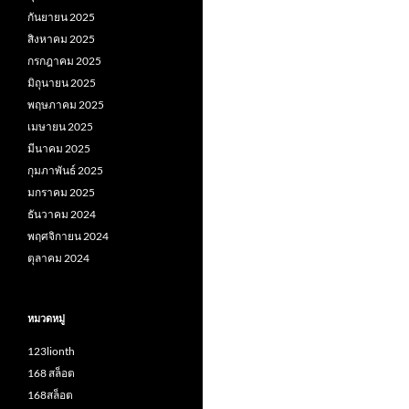
กันยายน 2025
สิงหาคม 2025
กรกฎาคม 2025
มิถุนายน 2025
พฤษภาคม 2025
เมษายน 2025
มีนาคม 2025
กุมภาพันธ์ 2025
มกราคม 2025
ธันวาคม 2024
พฤศจิกายน 2024
ตุลาคม 2024
หมวดหมู่
123lionth
168 สล็อต
168สล็อต