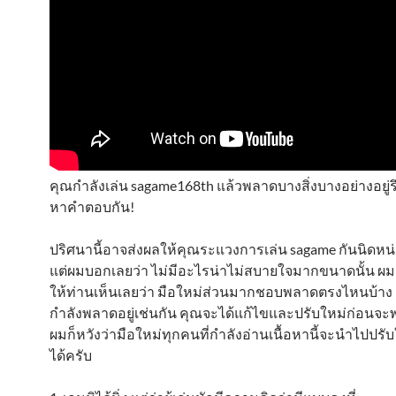
คุณกำลังเล่น sagame168th แล้วพลาดบางสิ่งบางอย่างอยู่รึ
หาคำตอบกัน!
ปริศนานี้อาจส่งผลให้คุณระแวงการเล่น sagame กันนิดหน
แต่ผมบอกเลยว่า ไม่มีอะไรน่าไม่สบายใจมากขนาดนั้น ผมเพ
ให้ท่านเห็นเลยว่า มือใหม่ส่วนมากชอบพลาดตรงไหนบ้าง
กำลังพลาดอยู่เช่นกัน คุณจะได้แก้ไขและปรับใหม่ก่อนจะพ
ผมก็หวังว่ามือใหม่ทุกคนที่กำลังอ่านเนื้อหานี้จะนำไปปรั
ได้ครับ