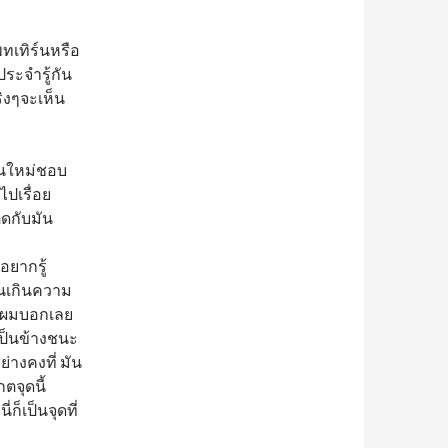
ทเทิร์นหรือ
ประจำรู้กัน
ริงๆจะเห็น
ล่นใหม่ชอบ
ไปเรื่อย
ดกับมัน
อยากรู้
นเกินความ
่งผมบอกเลย
เป็นข้างชนะ
่างคงที่ มัน
กตจุดนี้
็เป็นจุดที่