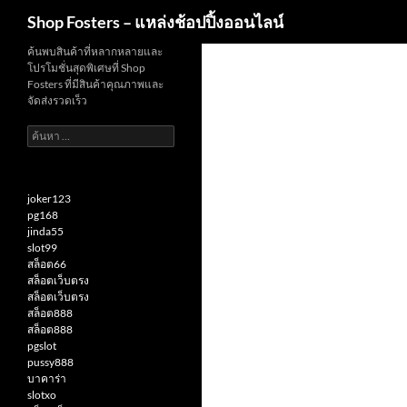
ค้นหา
Shop Fosters – แหล่งช้อปปิ้งออนไลน์
ค้นพบสินค้าที่หลากหลายและ
โปรโมชั่นสุดพิเศษที่ Shop
Fosters ที่มีสินค้าคุณภาพและ
จัดส่งรวดเร็ว
ค้นหา
สำหรับ:
joker123
pg168
jinda55
slot99
สล็อต66
สล็อตเว็บตรง
สล็อตเว็บตรง
สล็อต888
สล็อต888
pgslot
pussy888
บาคาร่า
slotxo