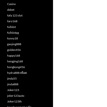
Casino
debet
fafa 123 slot
faro168
fullslot
fullslotpg
funny18
gaojing888
golden456
happy168
hengjing168
hongkong456
hydra888 สล็อต
jinda55
jinda888
Joker123
joker123auto
Joker123th