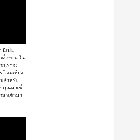
นี่เป็น
ยเด็ดขาด ใน
พวกเราจะ
ดี แต่เพียง
ตอบสำหรับ
พาคุณมาเช็
ตเวลาเข้ามา