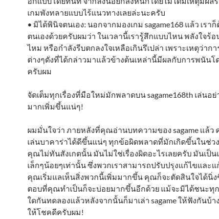
อีกแบบโดยทันที จากลงน้อยก็ลงหนักโดยไม่ได้มีเหตุมีผลร
เกมพังทลายแบบไร้แนวทางเลยล่ะนะครับ
• มิได้พินิจตนเอง: นอกจากมองเกม sagame168 แล้ว เราก็
ตนเองด้วยครับผมว่า ในเวลานี้เรารู้สึกแบบไหน พลังใจร้อ
ไหม หรือกำลังรีบตกลงใจเหลือเกินรึเปล่า เพราะเหตุว่า
ต่างๆดังที่ได้กล่าวมาแล้วข้างต้นเหล่านี้มีผลกับการพนัน
ครับผม
จัดเต็มทุกเรื่องที่มือใหม่มักพลาดบน sagame168th เล่นอย
มากเพิ่มขึ้นแน่ๆ!
ผมมั่นใจว่า ภายหลังที่คุณอ่านบทความของ sagame แล้ว 
เล่นบาคาร่าได้ดีขึ้นแน่ๆ ทุกข้อผิดพลาดที่มักเกิดขึ้นในช่วง
คุณไม่ทันสังเกตนั้น มันไม่ใช่เรื่องผิดอะไรเลยครับ มันเป็นเ
เล็กๆน้อยๆเท่านั้น ซึ่งพวกเราสามารถปรับปรุงแก้ไขและแก้ไ
คุณเริ่มแลเห็นสิ่งพวกนี้เพิ่มมากขึ้น คุณก็จะตัดสินใจได้นิ่
ตอบที่คุณทำเป็นก็จะบ่อยมากขึ้นอีกด้วย แม้จะมิได้ชนะทุก
ใดกันทดลองแล้วหลังจากนั้นก็มาเล่า sagame ให้ฟังกันบ้
ให้โชคดีครับผม!