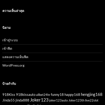
ความเห็นล่าสุด
นิยาม
เข้าสู่ระบบ
เข้าฟีด
แสดงความเห็นฟีด
WordPress.org
ป้ายกำกับ
hengjing168
918Kiss
918kissauto
funny18
happy168
allbet24hr
Joker123
Jinda55
jinda888
joker123auto
Joker123th
live22slot