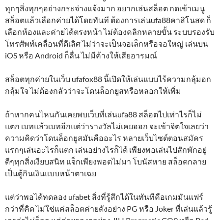
ทุกๆสิ่งทุกๆอย่างกระจ่างแจ้งมาก อยากเล่นสล็อต กดเข้าเมนู
สล็อตแล้วเลือกค่ายได้โดยทันที ต้องการเล่นufa88คาสิโนสด ก็
เลือกห้องและค่ายได้ตรงหน้า ไม่ต้องคลิกหลายขั้น ระบบรองรับ
โทรศัพท์เคลื่อนที่ดีเลิศ ไม่ว่าจะเป็นจอเล็กหรือจอใหญ่ เล่นบน
iOS หรือ Android ก็ลื่น ไม่มีค้างให้เสียอารมณ์
สล็อตทุกค่ายในเว็บ ufafox88 นี้เปิดให้เล่นแบบไร้ความกลุ้มอก
กลุ้มใจ ไม่ต้องกลัวว่าจะโดนล็อกยูสหรือหลอกให้เพิ่ม
ถ้าหากคนไหนกันเคยพบเว็บที่เล่นufa88 สล็อตไปเท่าไรก็ไม่
แตก เบทแล้วเบทอีกแต่ว่ารางวัลไม่เคยออก จะเข้าจิตใจเลยว่า
ความคิดว่าโดนล็อกยูสมันคืออะไร หลายเว็บไซต์ตอนสมัคร
แรกๆเล่นอะไรก็แตก เล่นอย่างไรก็ได้ เพียงพอเล่นไปสักพักอยู่
ดีๆทุกสิ่งเงียบสนิท แจ็กเพียงพอตไม่มา โบนัสหาย สล็อตกลาย
เป็นตู้กินเงินแบบหน้าตาเฉย
แต่ว่าพอได้ทดลอง ufabet สิ่งที่รู้สึกได้ในทันทีคือเกมมันแฟร์
กว่าที่คิด ไม่ใช่แค่สล็อตค่ายดังอย่าง PG หรือ Joker ที่เล่นแล้วรู้