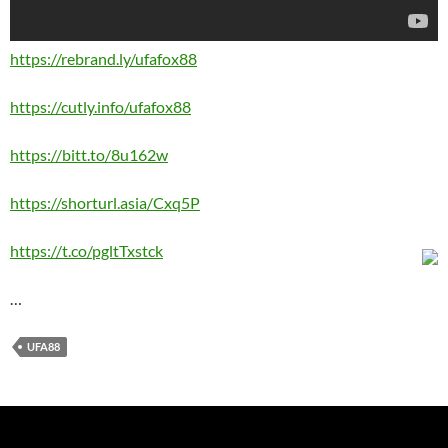
https://rebrand.ly/ufafox88
https://cutly.info/ufafox88
https://bitt.to/8u162w
https://shorturl.asia/Cxq5P
https://t.co/pgltTxstck
…
UFA88