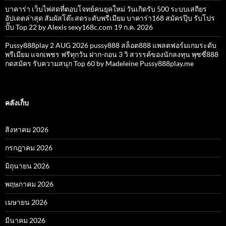
บาคาร่า เว็บไพ่สดที่ตอบโจทย์คนยุคใหม่ วันเกิดรับ 500 ระบบเสถียร
อัปเดตล่าสุด สัมผัสโต๊ะสดระดับพรีเมียม บาคาร่า168 สมัครปุ๊บ รับโปร
ปั๊บ Top 22 by Alexis sexy168c.com 19 ก.ค. 2026
Pussy888play 2 AUG 2026 pussy888 สล็อต888 แพลตฟอร์มเกมระดับ
พรีเมียม แจกเพชร ฟรีทุกวัน ฝาก-ถอน 3 วิ สวรรค์ของนักลงทุน พุซซี่888
กดสมัคร รับความสนุก Top 60 by Madeleine Pussy888play.me
คลังเก็บ
สิงหาคม 2026
กรกฎาคม 2026
มิถุนายน 2026
พฤษภาคม 2026
เมษายน 2026
มีนาคม 2026