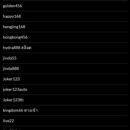
golden456
happy168
hengjing168
hongkong456
hydra888 สล็อต
jinda55
jinda888
Joker123
joker123auto
Joker123th
kingdom66 ทางเข้า
live22