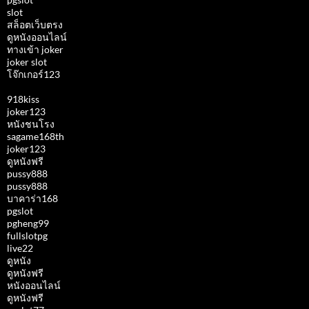
slot
สล็อตเว็บตรง
ดูหนังออนไลน์
ทางเข้า joker
joker slot
โจ๊กเกอร์123
918kiss
joker123
หนังชนโรง
sagame168th
joker123
ดูหนังฟรี
pussy888
pussy888
บาคาร่า168
pgslot
pgheng99
fullslotpg
live22
ดูหนัง
ดูหนังฟรี
หนังออนไลน์
ดูหนังฟรี