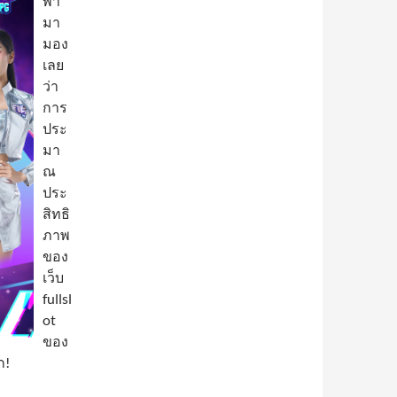
พา
มา
มอง
เลย
ว่า
การ
ประ
มา
ณ
ประ
สิทธิ
ภาพ
ของ
เว็บ
fullsl
ot
ของ
ก!