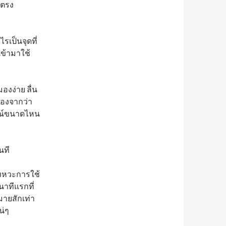
ต์ตรง
ไรเป็นจุดที่
เข้ามาใช้
องง่าย ลื่น
่องจากว่า
ูรณ์ขนาดไหน
นที
จังหวะการใช้
นาทีแรกที่
มายสักเท่า
น่ๆ