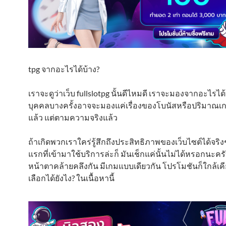
tpg จากอะไรได้บ้าง?
เราจะดูว่าเว็บ fullslotpg นั้นดีไหมดี เราจะมองจากอะไรได
บุคคลบางครั้งอาจจะมองแค่เรื่องของโบนัสหรือปริมาณเ
แล้ว แต่ตามความจริงแล้ว
ถ้าเกิดพวกเราใคร่รู้สึกถึงประสิทธิภาพของเว็บไซต์ได้จริงๆ
แรกที่เข้ามาใช้บริการล่ะก็ มันเช็กแค่นั้นไม่ได้หรอกนะครั
หน้าตาคล้ายคลึงกัน มีเกมแบบเดียวกัน โปรโมชันก็ใกล้เคี
เลือกได้ยังไง? ในเนื้อหานี้