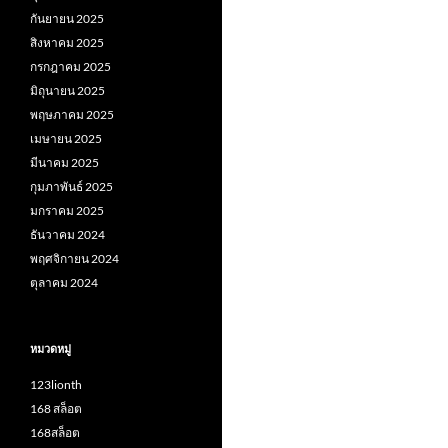
กันยายน 2025
สิงหาคม 2025
กรกฎาคม 2025
มิถุนายน 2025
พฤษภาคม 2025
เมษายน 2025
มีนาคม 2025
กุมภาพันธ์ 2025
มกราคม 2025
ธันวาคม 2024
พฤศจิกายน 2024
ตุลาคม 2024
หมวดหมู่
123lionth
168 สล็อต
168สล็อต