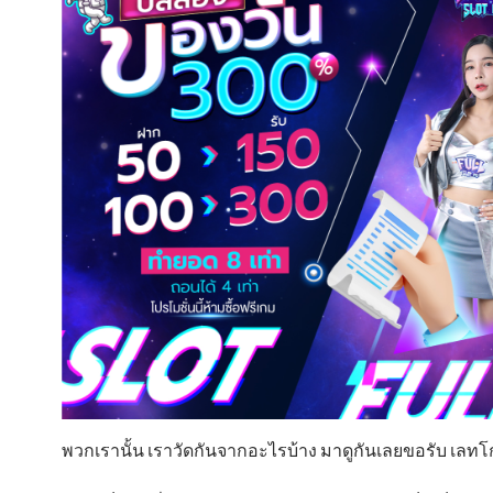
พวกเรานั้น เราวัดกันจากอะไรบ้าง มาดูกันเลยขอรับ เลทโ