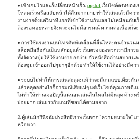
• เข้าเกมไวและก็เปลี่ยนหน้าเร็ว:
pgslot
เว็บไซต์ตรงของเ
โหลดเร็วหรือสลับหน้าได้ลื่นมากมาย ทำให้เล่นแล้วมีความร
งานง่ายตั้งแต่วินาทีแรกที่เข้าใช้งานกันเลย ไม่เหมือนกับเว็
ต้องรอคอยหลายจังหวะจนไม่มีอารมณ์ ความต่อเนื่องก็จ
• การใช้แรงงานบนโทรศัพท์เคลื่อนที่ลื่นไหล: คนจำนวนม
สล็อตมือถือกันเป็นหลักอยู่แล้ว เว็บตรงของพวกเรามีก
ทั้งจัดวางปุ่มให้ใช้งานง่าย กดง่าย ตัวหนังสืออ่านสบาย แล
ต้องซูมเข้าออกไปๆมาๆอีกด้วย ทำให้ใช้งานได้อย่างมีคว
• ระบบไม่ทำให้การเล่นสะดุด: แม้ว่าจะมีเกมแบบเดียวกัน แ
แล้วหลุดอย่างไรก็อารมณ์เสียแน่ๆ แต่เว็บไซต์คุณภาพดีแบ
ไม่ทำให้ท่านเจอปัญนี้แน่นอน เล่นลื่นไหลไม่มีหลุด ค้าง ห
บ่อยมาก เล่นยาวกับเกมที่ชอบได้ตามอยาก
2. ผู้เล่นมักวินิจฉัยประสิทธิภาพเว็บจาก “ความสบายใจ” 
หวือหวา