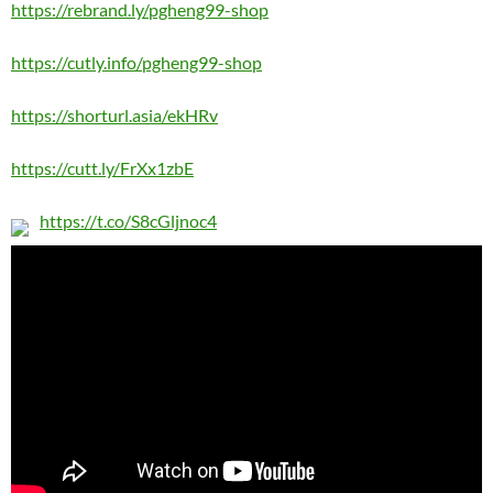
https://rebrand.ly/pgheng99-shop
https://cutly.info/pgheng99-shop
https://shorturl.asia/ekHRv
https://cutt.ly/FrXx1zbE
https://t.co/S8cGljnoc4