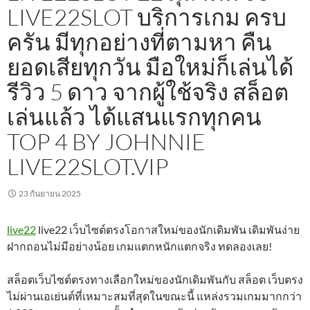
LIVE22SLOT บริการเกม ครบ
ครัน มีทุกอย่างที่ตามหา คืน
ยอดเสียทุกวัน มือใหม่ก็เล่นได้
รีวิว 5 ดาว จากผู้ใช้จริง สล็อต
เล่นแล้ว ได้แสนแรกทุกคน
TOP 4 BY JOHNNIE
LIVE22SLOT.VIP
23 กันยายน 2025
live22
live22 เว็บไซต์ตรงโอกาสใหม่ของนักเดิมพัน เดิมพันง่าย
ฝากถอนไม่มีอย่างน้อย เกมแตกหนักแตกจริง ทดลองเลย!
สล็อตเว็บไซต์ตรงทางเลือกใหม่ของนักเดิมพันกับ สล็อต เว็บตรง
ไม่ผ่านเอเย่นต์ที่เหมาะสมที่สุดในขณะนี้ แหล่งรวมเกมมากกว่า