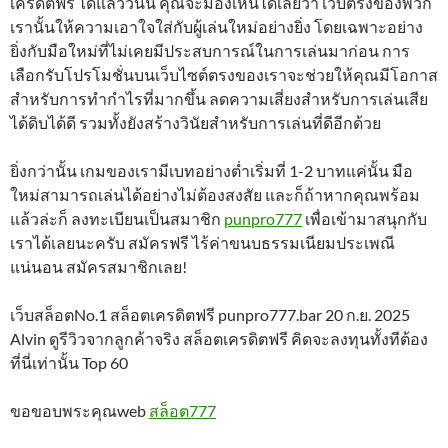
เครดิตฟรี ได้แล้ววันนี้ คุณจะมองเห็นได้เลยว่า เว็บตรงของพวก
เรานั้นให้ความเอาใจใส่กับผู้เล่นใหม่อย่างยิ่ง โดยเฉพาะอย่าง
ยิ่งกับมือใหม่ที่ไม่เคยมีประสบการณ์ในการเล่นมาก่อน การ
เลือกรับโปรโมชั่นบนเว็บไซต์ตรงของเราจะช่วยให้คุณมีโอกาส
สำหรับการทำกำไรที่มากขึ้น ลดความเสี่ยงสำหรับการเล่นเสีย
ได้ดิบได้ดี รวมทั้งยังสร้างวินัยสำหรับการเล่นที่ดีอีกด้วย
ยิ่งกว่านั้น เกมของเรามีเบทอย่างต่ำเริ่มที่ 1-2 บาทแค่นั้น มือ
ใหม่สามารถเล่นได้อย่างไม่ต้องสงสัย และก็ถ้าหากคุณพร้อม
แล้วล่ะก็ ลงทะเบียนเป็นสมาชิก
punpro777
เพื่อเข้ามาสนุกกับ
เราได้เลยนะครับ สมัครฟรี ไร้ค่าขนบธรรมเนียมประเพณี
แน่นอน สมัครสมาชิกเลย!
เว็บสล็อตNo.1 สล็อตเครดิตฟรี punpro777.bar 20 ก.ย. 2025
Alvin ดูรีวิวจากลูกค้าจริง สล็อตเครดิตฟรี คิดจะลงทุนทั้งทีต้อง
ที่นี่เท่านั้น Top 60
ขอขอบพระคุณweb
สล็อต777