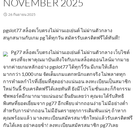
NOVEMBER 2025
26 กันยายน 2025
pgslot77 สล็อตเว็บตรงไม่ผ่านเอเย่นต์ ไม่ผ่านตัวกลาง
สนุกสนานกับเกม pg ได้ทุกวัน สมัครรับเครดิตฟรีได้ทันที!
Pg77 สล็อตเว็บตรงไม่ผ่านเอเย่นต์ ไม่ผ่านตัวกลาง เว็บไซต์
ตรงที่จะพาคุณมาบันเทิงใจกับเกมสล็อตออนไลน์มากมาย
จากค่ายเกมหลักอย่าง pgslot77 ได้ทุกวี่วัน มีเกมให้เลือก
มากกว่า 1,000 เกม จัดเต็มเกมแตกหนักแตกจริง ไม่พลาดทุก
การทำผลกำไรที่เยี่ยมที่สุดอย่างแน่นอน ลงทะเบียนเป็นสมาชิก
ใหม่วันนี้ รับเครดิตฟรีได้เลยทันที ยังมีโปรโมชั่นและก็กิจกรรม
ซัพพอร์ตอีกมากมายแน่นอน! ยืนยันเลยว่า คุณจะได้รับสิทธิ
พิเศษที่ยอดเยี่ยมจาก pg77 อีกเพียบ ฝากถอนง่าย ไม่มีอย่างต่ำ
สำหรับการฝากถอน ไม่มีอันตรายทุกการเดิมพันแน่ๆ ถ้าหาก
คุณพร้อมแล้ว มาลงทะเบียนสมัครสมาชิกใหม่แล้วรับเครดิตฟรี
กันได้เลย อย่าคอยช้า! ลงทะเบียนสมัครสมาชิก pg77เลย