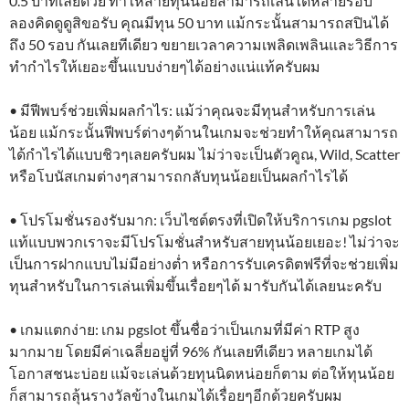
0.5 บาทเลยด้วย ทำให้สายทุนน้อยสามารถเล่นได้หลายรอบ
ลองคิดดูดูสิขอรับ คุณมีทุน 50 บาท แม้กระนั้นสามารถสปินได้
ถึง 50 รอบ กันเลยทีเดียว ขยายเวลาความเพลิดเพลินและวิธีการ
ทำกำไรให้เยอะขึ้นแบบง่ายๆได้อย่างแน่แท้ครับผม
• มีฟีพบร์ช่วยเพิ่มผลกำไร: แม้ว่าคุณจะมีทุนสำหรับการเล่น
น้อย แม้กระนั้นฟีพบร์ต่างๆด้านในเกมจะช่วยทำให้คุณสามารถ
ได้กำไรได้แบบชิวๆเลยครับผม ไม่ว่าจะเป็นตัวคูณ, Wild, Scatter
หรือโบนัสเกมต่างๆสามารถกลับทุนน้อยเป็นผลกำไรได้
• โปรโมชั่นรองรับมาก: เว็บไซต์ตรงที่เปิดให้บริการเกม pgslot
แท้แบบพวกเราจะมีโปรโมชั่นสำหรับสายทุนน้อยเยอะ! ไม่ว่าจะ
เป็นการฝากแบบไม่มีอย่างต่ำ หรือการรับเครดิตฟรีที่จะช่วยเพิ่ม
ทุนสำหรับในการเล่นเพิ่มขึ้นเรื่อยๆได้ มารับกันได้เลยนะครับ
• เกมแตกง่าย: เกม pgslot ขึ้นชื่อว่าเป็นเกมที่มีค่า RTP สูง
มากมาย โดยมีค่าเฉลี่ยอยู่ที่ 96% กันเลยทีเดียว หลายเกมได้
โอกาสชนะบ่อย แม้จะเล่นด้วยทุนนิดหน่อยก็ตาม ต่อให้ทุนน้อย
ก็สามารถลุ้นรางวัลข้างในเกมได้เรื่อยๆอีกด้วยครับผม