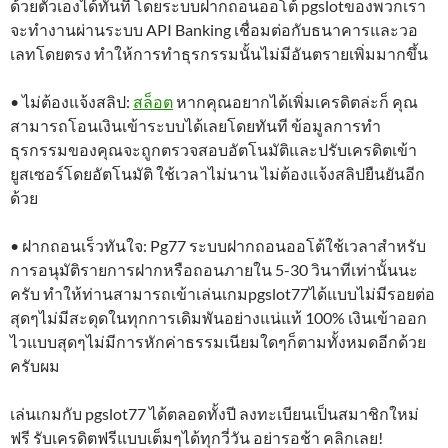
ด้วยตัวเองได้ทันที โดยระบบฝากถอนออโต้ pgslotของพวกเรา
จะทำงานผ่านระบบ API Banking เชื่อมต่อกับธนาคารและวอ
เลทโดยตรง ทำให้การทำธุรกรรมนั้นไม่มีอันตรายเพิ่มมากขึ้น
• ไม่ต้องแจ้งสลิป:
สล็อต
หากคุณอยากได้เพิ่มเครดิตล่ะก็ คุณ
สามารถโอนเงินเข้าระบบได้เลยโดยทันที ข้อมูลการทำ
ธุรกรรมของคุณจะถูกตรวจสอบอัตโนมัติและปรับเครดิตเข้า
ยูสเซอร์โดยอัตโนมัติ ใช้เวลาไม่นาน ไม่ต้องแจ้งสลิปยืนยันอีก
ด้วย
• ฝากถอนเร็วทันใจ: Pg77 ระบบฝากถอนออโต้ใช้เวลาสำหรับ
การอนุมัติรายการฝากหรือถอนภายใน 5-30 วินาทีเท่านั้นนะ
ครับ ทำให้ท่านสามารถเข้าเล่นเกมpgslot77ได้แบบไม่มีรอยต่อ
สุดๆไม่มีสะดุดในทุกการเดิมพันอย่างแน่แท้ 100% เงินเข้าออก
ไวแบบสุดๆไม่มีการหักค่าธรรมเนียมใดๆก็ตามทั้งหมดอีกด้วย
ครับผม
เล่นเกมกับ pgslot77 ได้ตลอดทั้งปี ลงทะเบียนเป็นสมาชิกใหม่
ฟรี รับเครดิตฟรีแบบเต็มๆได้ทุกวี่วัน อย่ารอช้า คลิกเลย!