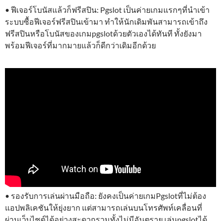
• ฟีเจอร์โบนัสแล้วก็ฟรีสปิน: Pgslot เป็นค่ายเกมแรกๆที่นำเข้า
ระบบซื้อฟีเจอร์ฟรีสปินเข้ามา ทำให้นักเดิมพันสามารถเข้าถึง
ฟรีสปินหรือโบนัสของเกมpgslotด้วยตัวเองได้ทันที ทั้งยังมา
พร้อมฟีเจอร์ที่มากมายแล้วก็ดีกว่าเดิมอีกด้วย
• รองรับการเล่นผ่านมือถือ: ยังคงเป็นค่ายเกมPgslotที่ไม่ต้อง
แอปพลิเคชันให้ยุ่งยาก แต่สามารถเล่นบนโทรศัพท์เคลื่อนที่
ผ่านเว็บไซต์ได้อย่างสะดวกรวมทั้งไม่มีอันตราย เล่นpgslotได้