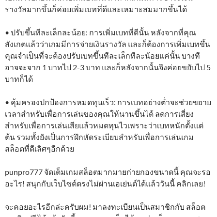
รางวัลมากขึ้นก็ค่อยเพิ่มเบทที่ดีและเหมาะสมมากขึ้นได้
• ปรับขึ้นทีละเล็กละน้อย: การเพิ่มเบทที่ดีนั้น หลังจากที่คุณ
สังเกตแล้วว่าเกมมีการจ่ายเงินรางวัล และก็ต้องการเพิ่มเบทขึ้น
คุณจำเป็นที่จะต้องปรับเบทขึ้นทีละเล็กทีละน้อยแค่นั้น บางที
อาจจะจาก 1 บาทไป 2-3 บาท และก็หลังจากนั้นจึงค่อยขยับไป 5
บาทก็ได้
• คุ้มครองปกป้องการหมดทุนเร็ว: การเบทอย่างต่ำจะช่วยขยาย
เวลาสำหรับเพื่อการเล่นของคุณให้นานขึ้นได้ ลดการเสี่ยง
สำหรับเพื่อการเล่นเสียแล้วหมดทุนไวเพราะว่าเบทหนักตั้งแต่
ต้น รวมทั้งยังเป็นการฝึกหัดระเบียบสำหรับเพื่อการเล่นเกม
สล็อตที่ดีเลิศๆอีกด้วย
punpro777 จัดเต็มเกมสล็อตมากมายก่ายกองขนาดนี้ คุณจะรอ
อะไร! สนุกกับเว็บไซต์ตรงไม่ผ่านเอเย่นต์ได้แล้ววันนี้ คลิกเลย!
จะคอยอะไรอีกล่ะครับผม! มาลงทะเบียนเป็นสมาชิกกับ สล็อต