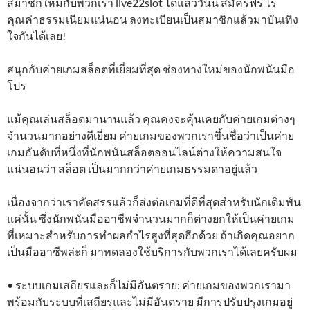
สมาชิกใหม่กับพวกเรา live22slot ได้แล้ววันนี้ สมัครฟรี ไร้
คุณค่าธรรมเนียมแน่นอน ลงทะเบียนเป็นสมาชิกแล้วมาบันเทิง
ใจกันได้เลย!
สนุกกับค่ายเกมสล็อตที่เยี่ยมที่สุด ช่องทางใหม่ของนักพนันมือ
โปร
แม้คุณเล่นสล็อตมานานแล้ว คุณคงจะคุ้นเคยกับค่ายเกมต่างๆ
จำนวนมากอย่างดีเยี่ยม ค่ายเกมของพวกเราขึ้นชื่อว่าเป็นค่าย
เกมอันดับที่หนึ่งที่นักพนันสล็อตออนไลน์ต่างให้ความสนใจ
แน่นอนว่า สล็อต เป็นมากกว่าค่ายเกมธรรมดาอยู่แล้ว
เนื่องจากว่าเราคัดสรรแล้วก็ส่งต่อเกมที่ดีที่สุดสำหรับนักเดิมพัน
แค่นั้น ซึ่งนักพนันมืออาชีพจำนวนมากก็ต่างยกให้เป็นค่ายเกม
ที่เหมาะสำหรับการทำผลกำไรสูงที่สุดอีกด้วย ถ้าเกิดคุณอยาก
เป็นมืออาชีพล่ะก็ มาทดลองใช้บริการกับพวกเราได้เลยครับผม
• ระบบเกมเสถียรและก็ไม่มีอันตราย: ค่ายเกมของพวกเรามา
พร้อมกับระบบที่เสถียรและไม่มีอันตราย มีการปรับปรุงเกมอยู่