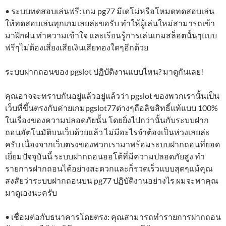
• ระบบทดสอบเล่นฟรี: เกม pg77 มีเดโม่หรือโหมดทดสอบเล่น
ให้ทดสอบเล่นทุกเกมเลยล่ะขอรับ ทำให้ผู้เล่นใหม่สามารถเข้า
มาฝึกฝน ทำความเข้าใจ และเรียนรู้การเล่นเกมสล็อตนั้นๆแบบ
ฟรีๆไม่ต้องเสี่ยงเสียเงินเสียทองใดๆอีกด้วย
ระบบฝากถอนของ pgslot ปฏิบัติงานแบบไหน? มาดูกันเลย!
คุณอาจจะทราบกันอยู่แล้วอยู่แล้วว่า pgslot ของพวกเรานั้นเป็น
เว็บที่ขึ้นตรงกับค่ายเกมpgslot77ต่างๆถือลิขสิทธิ์แท้แบบ 100%
ในเรื่องของความปลอดภัยนั้น โดยยิ่งไปกว่านั้นกับระบบฝาก
ถอนอัตโนมัติบนเว็บด้วยแล้ว ไม่มีอะไรจำต้องเป็นห่วงเลยล่ะ
ครับ เนื่องจากเว็บตรงของพวกเรามาพร้อมระบบฝากถอนที่ยอด
เยี่ยมปัจจุบันนี้ ระบบฝากถอนออโต้ที่มีความปลอดภัยสูง ทำ
รายการฝากถอนได้อย่างสะดวกและก็รวดเร็วแบบสุดๆแม้คุณ
สงสัยว่าระบบฝากถอนบน pg77 ปฏิบัติงานอย่างไร ผมจะพาคุณ
มาดูเองนะครับ
• เชื่อมต่อกับธนาคารโดยตรง: คุณสามารถทำรายการฝากถอน