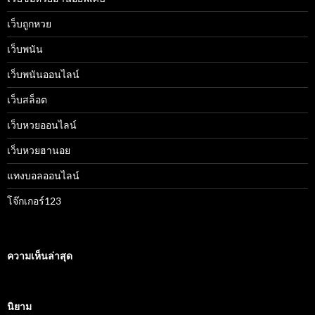
เว็บถูกหวย
เว็บพนัน
เว็บพนันออนไลน์
เว็บสล็อต
เว็บหวยออนไลน์
เว็บหวยฮานอย
แทงบอลออนไลน์
โจ๊กเกอร์123
ความเห็นล่าสุด
นิยาม