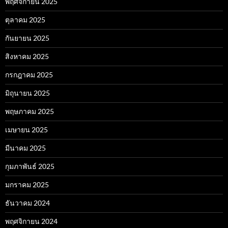
พฤศจิกายน 2025
ตุลาคม 2025
กันยายน 2025
สิงหาคม 2025
กรกฎาคม 2025
มิถุนายน 2025
พฤษภาคม 2025
เมษายน 2025
มีนาคม 2025
กุมภาพันธ์ 2025
มกราคม 2025
ธันวาคม 2024
พฤศจิกายน 2024