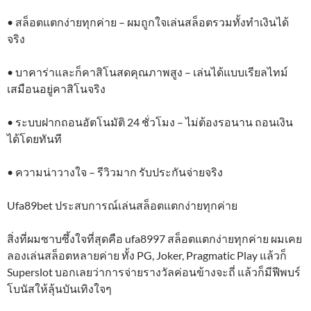
• สล็อตแตกง่ายทุกค่าย – ผมถูกใจเล่นสล็อตรวมทั้งทำเงินได้
จริง
• บาคาร่าและก็คาสิโนสดคุณภาพสูง – เล่นได้แบบเรียลไทม์
เสมือนอยู่คาสิโนจริง
• ระบบฝากถอนอัตโนมัติ 24 ชั่วโมง – ไม่ต้องรอนาน ถอนเงิน
ได้โดยทันที
• ความน่าวางใจ – รีวิวมาก รับประกันจ่ายจริง
Ufa89bet ประสบการณ์เล่นสล็อตแตกง่ายทุกค่าย
สิ่งที่ผมซาบซึ้งใจที่สุดคือ ufa8997 สล็อตแตกง่ายทุกค่าย ผมเคย
ลองเล่นสล็อตหลายค่าย ทั้ง PG, Joker, Pragmatic Play แล้วก็
Superslot บอกเลยว่าการจ่ายรางวัลค่อนข้างจะถี่ แล้วก็มีฟีพบร์
โบนัสให้ลุ้นบันเทิงใจๆ