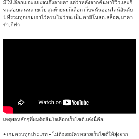
มีให้เลือกเยอะแยะจนถึงลายตา แต่ว่าหลังจากค้นหารีวิวและก็
ทดสอบเล่นหลายเว็บ สุดท้ายผมก็เลือก เว็บพนันออนไลน์อันดับ
1 ที่รวมทุกเกมเอาไว้ครบ ไม่ว่าจะเป็น คาสิโนสด, สล็อต, บาคา
ร่า, กีฬา
เหตุผลหลักๆที่ผมตัดสินใจเลือกเว็บไซต์แห่งนี้คือ:
• เกมครบทุกประเภท – ไม่ต้องสมัครหลายเว็บไซต์ให้ยุ่งยาก