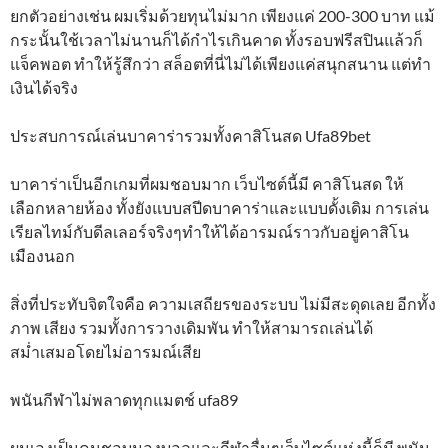
ยกตัวอย่างเช่น ผมเริ่มด้วยทุนไม่มาก เพียงแค่ 200-300 บาท แม้
กระนั้นใช้เวลาไม่นานก็ได้กำไรเกินคาด ทั้งรอบฟรีสปินแล้วก็
แจ็คพอต ทำให้รู้สึกว่า สล็อตที่นี่ไม่ได้เพียงแค่สนุกสนาน แต่ทำ
เงินได้จริง
ประสบการณ์เล่นบาคาร่ารวมทั้งคาสิโนสด Ufa89bet
บาคาร่าเป็นอีกเกมที่ผมชอบมาก เว็บไซต์นี้มี คาสิโนสด ให้
เลือกหลายห้อง ทั้งยังแบบสปีดบาคาร่าและแบบดั้งเดิม การเล่น
เรียลไทม์กับดีลเลอร์จริงๆทำให้ได้อารมณ์ราวกับอยู่คาสิโน
เมืองนอก
สิ่งที่ประทับจิตใจคือ ความเสถียรของระบบ ไม่มีสะดุดเลย อีกทั้ง
ภาพ เสียง รวมทั้งการวางเดิมพัน ทำให้สามารถเล่นได้
สม่ำเสมอโดยไม่อารมณ์เสีย
พนันกีฬาไม่พลาดทุกแมตช์ ufa89
ผมเองเป็นคนชอบมองบอลและกีฬาอื่นๆเว็บไซต์แห่งนี้ก็มี พนัน