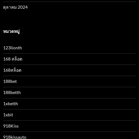
ตุลาคม 2024
หมวดหมู่
123lionth
168 สล็อต
168สล็อต
188bet
188betth
1xbetth
1xbit
918Kiss
918kissauto