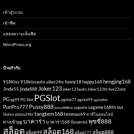
เข้าสู่ระบบ
เข้าฟีด
แสดงความเห็นฟีด
WordPress.org
ป้ายกำกับ
hengjing168
918Kiss
918kissauto
funny18
happy168
allbet24hr
Joker123
Jinda55
jinda888
joker123auto
Joker123th
live22slot
PGSlot
PG
pg99
PG Slot
pgslot77
pgslot99
pgslotfish
Pussy888
PunPro777
sagame168th
sagame
Slot
pussy888fun
tangtem168
temmax69
Slotxo
slotxo24hr
คาสิโนออนไลน์
บาคาร่า
พุซซี่888
ทางเข้าpg
บาคาร่า168
ปั่นแตก66
สล็อต
สล็อต168
สล็อต888
สล็อต99
สล็อต777