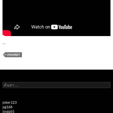
…
UFA89BET
ค้นหา
สำหรับ:
joker123
pg168
jinda55