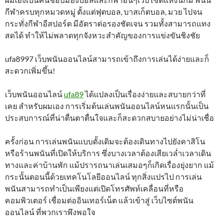
กีฬาครบทุกหมวดหมู่ ตั้งแต่ฟุตบอล, บาสเก็ตบอล, มวย ไปจน
กระทั่งกีฬาอีสปอร์ต มีอัตราต่อรองชัดเจน รวมทั้งสามารถแทง
สดได้ ทำให้ไม่พลาดทุกจังหวะสำคัญของการแข่งขันชิงชัย
ufa8997 เว็บพนันออนไลน์สามารถเข้าถึงการเล่นได้ง่ายและก็
สะดวกเพิ่มขึ้น!
เว็บพนันออนไลน์
ufa89
ได้แปลงเป็นเรื่องง่ายและสบายกว่าที่
เคย สำหรับผมเอง การเริ่มต้นเล่นพนันออนไลน์หนแรกนั้นเป็น
ประสบการณ์ที่น่าตื่นตาตื่นใจและก็สะดวกสบายอย่างไม่น่าเชื่อ
ครั้งก่อน การเล่นพนันแบบดั้งเดิมจะต้องเดินทางไปยังคาสิโน
หรือร้านพนันที่เปิดให้บริการ ซึ่งบางเวลาต้องเสียเวล่ำเวลาเดิน
ทางและค่าบ้านพัก แม้ปรารถนาเล่นเสมอๆก็เกิดเรื่องยุ่งยาก แม้
กระนั้นตอนนี้ด้วยเทคโนโลยีออนไลน์ ทุกสิ่งแปรไป การเล่น
พนันสามารถทำเป็นเพียงแต่เปิดโทรศัพท์เคลื่อนที่หรือ
คอมพิวเตอร์ เชื่อมต่ออินเทอร์เน็ต แล้วเข้าสู่ เว็บไซต์พนัน
ออนไลน์ ที่พวกเราพึงพอใจ