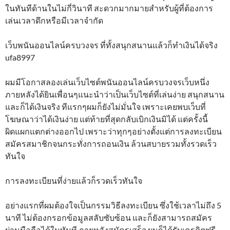
ในทันทีด้านในไม่กี่วินาที สะดวกมากมายสำหรับผู้ที่ต้องการ
เล่นเวลาดึกหรือมีเวลาจำกัด
เว็บพนันออนไลน์ครบวงจร ที่ทั้งสนุกสนานแล้วก็ทำเงินได้จริง
ufa8997
ผมมีโอกาสลองเล่นเว็บไซต์พนันออนไลน์ครบวงจรเว็บหนึ่ง
ภายหลังได้ยินเพื่อนๆแนะนำว่าเป็นเว็บไซต์ที่เล่นง่าย สนุกสนาน
และก็ได้เงินจริง ทีแรกๆผมก็ยังไม่มั่นใจ เพราะเคยพบเว็บที่
โฆษณาว่าได้เงินง่าย แต่ท้ายที่สุดกลับเบิกเงินมิได้ แต่ครั้งนี้
ผิดแผกแตกต่างออกไป เพราะว่าทุกๆอย่างตั้งแต่การลงทะเบียน
สมัครสมาชิกจนกระทั่งการถอนเงิน ล้วนสบายรวมทั้งรวดเร็ว
ทันใจ
การลงทะเบียนที่ง่ายแล้วก็รวดเร็วทันใจ
อย่างแรกที่ผมต้องใจเป็นกรรมวิธีลงทะเบียน ซึ่งใช้เวลาไม่ถึง 5
นาที ไม่ต้องกรอกข้อมูลสลับซับซ้อน และก็ยังสามารถสมัคร
ผ่านมือถือได้ในทันที ภายหลังสมัครเสร็จ ผมก็ได้รับเครดิตฟรี