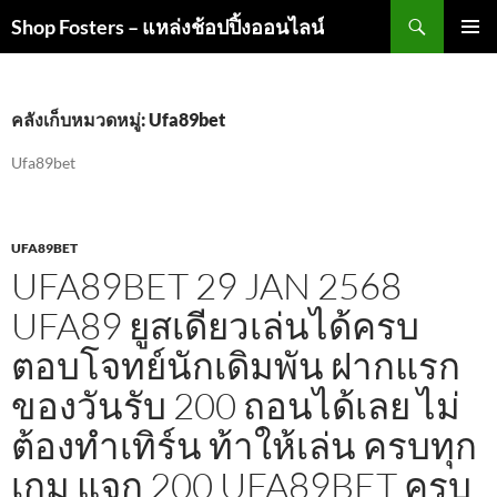
ค้นหา
Shop Fosters – แหล่งช้อปปิ้งออนไลน์
ข้าม
เมนูหลัก
ไป
ยัง
เนื้อหา
คลังเก็บหมวดหมู่: Ufa89bet
Ufa89bet
UFA89BET
UFA89BET 29 JAN 2568
UFA89 ยูสเดียวเล่นได้ครบ
ตอบโจทย์นักเดิมพัน ฝากแรก
ของวันรับ 200 ถอนได้เลย ไม่
ต้องทำเทิร์น ท้าให้เล่น ครบทุก
เกม แจก 200 UFA89BET ครบ