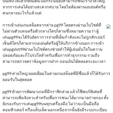
บันเทิงใจแล้วก็ตื่นเต้น แม้กระนั้นยังสามารถชนะรางวัลใหญ่
จากการเล่นได้อย่างสะดวกสบาย โดยไม่ต้องผ่านเอเย่นต์หรือ
คนกลางอะไรก็แล้วแต่
การเข้าเล่นเกมสล็อตจากค่าย pg99 โดยตรงผ่านเว็บไซต์ที่
ไม่ผ่านตัวแทนหรือตัวกลางใดๆก็ตามซึ่งหมายความว่า ผู้
เล่นpg99จะได้รับอัตราการจ่ายที่เต็มกำลังและไม่ถูกหักเปอร์
เซ็นต์ใดๆก็ตามจากเอเย่นต์หรือผู้ให้บริการข้างนอก การเข้า
เล่นpgslot99ผ่านเว็บไซต์ตรงช่วยทำให้ผู้เล่นมั่นใจในความ
ปลอดภัยและก็โปร่งใสสำหรับเพื่อการทำธุรกรรม รวมถึง
สามารถตรวจตราข้อมูลการฝาก-ถอนเงินได้ตลอดระยะเวลา
pg99 ค่ายใหญ่ ยอดเยี่ยมในค่ายเกมสล็อตที่มีชื่อแล้วก็ได้รับการ
ยอมรับในสุดยอด
pg99 ด้วยการพัฒนาเกมที่มีกราฟิกสวย แล้วก็ฟีพบร์พิเศษที่
สามารถเพิ่มจังหวะสำหรับเพื่อการชนะได้มากมายก่ายกอง ทั้ง
ยังรองรับการเล่นpg99บนทุกเครื่องมือ ไม่ว่าจะเป็นมือถือ
คอมพิวเตอร์ หรือแท็บเล็ต นอกเหนือจากนั้นยังมีระบบระเบียบ