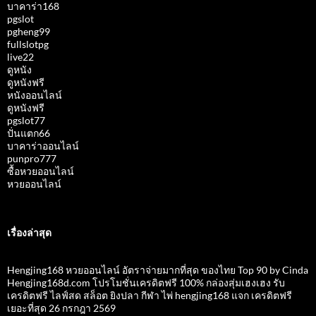
บาคาร่า168
pgslot
pgheng99
fullslotpg
live22
ดูหนัง
ดูหนังฟรี
หนังออนไลน์
ดูหนังฟรี
pgslot77
ปั่นแตก66
บาคาร่าออนไลน์
punpro777
ซื้อหวยออนไลน์
หวยออนไลน์
เรื่องล่าสุด
Hengjing168 หวยออนไลน์ อัตราจ่ายมากที่สุด ของไทย Top 90 by Cinda
Hengjing168d.com โปรโมชั่นเครดิตฟรี 100% กล่องสุ่มเฮงเฮง รับ
เครดิตฟรี ไลฟ์สด สล็อต ยิงปลา กีฬา ไพ่ hengjing168 แจก เครดิตฟรี
เยอะที่สุด 26 กรกฎา 2569