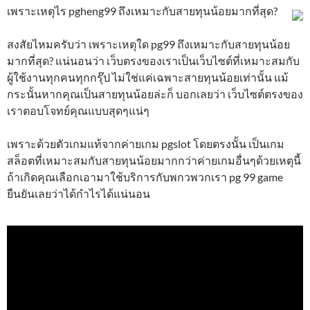
เพราะเหตุไร pgheng99 ถึงเหมาะกับสายทุนน้อยมากที่สุด?
สงสัยไหมครับว่า เพราะเหตุใด pg99 ถึงเหมาะกับสายทุนน้อย
มากที่สุด? แน่นอนว่า เว็บตรงของเราเป็นเว็บไซต์ที่เหมาะสมกับ
ผู้ใช้งานทุกคนทุกกรุ๊ป ไม่ใช่แค่เฉพาะสายทุนน้อยเท่านั้น แม้
กระนั้นหากคุณเป็นสายทุนน้อยล่ะก็ บอกเลยว่า เว็บไซต์ตรงของ
เราตอบโจทย์คุณแบบสุดๆแน่ๆ
เพราะด้วยตัวเกมแท้จากค่ายเกม pgslot โดยตรงนั้น เป็นเกม
สล็อตที่เหมาะสมกับสายทุนน้อยมากกว่าค่ายเกมอื่นๆด้วยเหตุนี้
ถ้าเกิดคุณเลือกเอามาใช้บริการกับพกวพวกเรา pg 99 game
ยืนยันเลยว่าได้กำไรได้แน่นอน