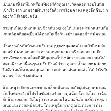
เป็นเกมสล็อตที่มาพร้อมฟีเจอร์ตัวคูณรางวัลตลอด รอบโบนัส
เข้าเร็วมาก แถมจ่ายเงินรางวัลดี มาพร้อมค่า RTP สูงอีกด้วย มา
ลองกันได้เลยจ้ะครับ
สายทุนน้อยเล่นเกมแบบชิวๆกับ pgslot ได้แน่นอน สนุกสนานกับ
เกมสล็อตที่ยอดเยี่ยมได้ทุกเมื่อเชื่อวัน อย่ารอคอยช้า สมัครเลย!
เป็นอย่างไรกันบ้างนะครับ เกม pgslot สุดยอดไปเลยใช่ไหมล่ะ
นะครับ? ผมบอกเลยว่า ความสนุกสนานร่าเริงและความเบิก
บานใจของเกมสล็อตที่ดีที่สุดบนเว็บไซต์ตรงของพวกเรายังไม่
หมดเพียงเท่านี้แน่ๆนะครับ ถึงแม้ว่าจะคุณจะเป็นสายทุนน้อยห
รือมือใหม่ก็ตามแต่ คุณสามารถเข้ามาเล่นเกมแล้วก็ได้กำไรกับ
พวกเราได้อย่างแน่นอน
ด้วยเหตุว่าลักษณะของเกมสล็อตนั้นเหมาะกับผู้เล่นทุกคน แถม
เว็บไซต์ตรงยังมีโปรโมชั่นสำหรับสายทุนน้อยโดยยิ่งไปกว่านั้น
อีกด้วย และก็ถ้ายังไม่รู้ว่าจะเล่นเกมไหน ผมก็มีเกมสล็อตดีๆมา
เสนอแนะด้วยเหมือนกัน โดยเหตุนั้น หากคุณไม่ต้องการที่จะ