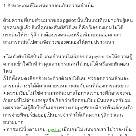
1. จังหวะเกมที่ไม่เร่งมากจนเกินความจำเป็น
ด้วยความที่เกมส่วนมากของ pgslot นั้นเป็นเกมที่เหมาะกับผู้เล่น
ทุกคนอยู่แล้ว สิ่งที่คุณจะสัมผัสได้เลยก็คือ ฟีลของเกมไม่ได้
กระตุ้นให้เรารู้สึกว่าต้องเร่งตนเองหรือเพิ่มเบทตลอดเวลา
สามารถเล่นไปตามจังหวะของตนเองได้ตามปรารถนา
• ไม่บังคับให้สปินถี่: เกมจำนวนไม่น้อยของ pgslot จะให้ความรู้
ความเข้าใจสึกที่ว่า คุณสามารถเล่นได้ หยุดได้ หรือจะพักตอน
ไหน
ก็ได้ทั้งหมด เลือกจังหวะด้วยตัวเองได้เลย ช่วยลดความล้าและ
อารมณ์ต่างๆได้ดีมากมายๆเหมาะสมกับคนที่ต้องการเล่นยาว
• ความเงียบไม่ใช่ความกดดัน: บางโอกาสเราบางทีก็อาจจะพบ
กับเกมที่ไม่จ่ายแรงๆหรือเรียกว่าเกิดตอนเงียบนั่นแหละครับผม
แต่เราจะไม่รู้สึกบีบคั้นเลย เพราะเกมpg99 จะมีการคืนเล็กๆหรือ
การจ่ายฟีพบร์ย่อยอยู่เป็นประจำ ทำให้เกิดความรู้สึกว่าเล่น
สบายมาก
• อารมณ์นิ่งตามเกม:
pgslot
เมื่อเกมไม่เร่งพวกเรา ไม่ว่าจะเป็น