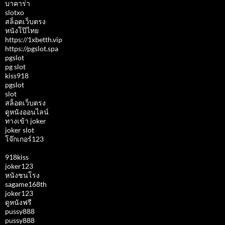
บาคาร่า
slotxo
สล็อตเว็บตรง
หนังโป๊ไทย
https://1xbetth.vip
https://pgslot.spa
pgslot
pg slot
kiss918
pgslot
slot
สล็อตเว็บตรง
ดูหนังออนไลน์
ทางเข้า joker
joker slot
โจ๊กเกอร์123
918kiss
joker123
หนังชนโรง
sagame168th
joker123
ดูหนังฟรี
pussy888
pussy888