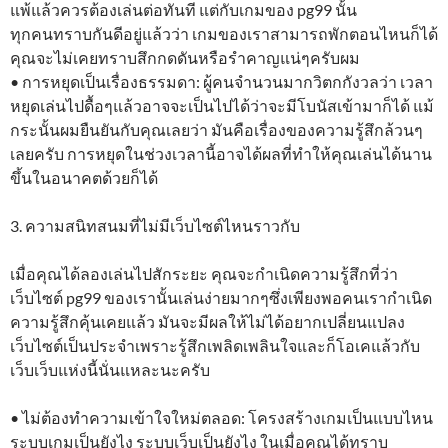
แพ้แล้วควรต้องเล่นต่อทันที แต่กับเกมของ pg99 นั้น
ทุกคนทราบกันดีอยู่แล้วว่า เกมของเราสามารถพักตอนไหนก็ได้
คุณจะไม่เคยทราบสึกกดดันหรือรำคาญแน่ๆครับผม
• การหยุดเป็นเรื่องธรรมดา: ผู้คนจำนวนมากวิตกกังวลว่า เวลา
หยุดเล่นไปดื้อๆแล้วอาจจะเป็นไปได้ว่าจะมีโบนัสเข้ามาก็ได้ แม้
กระนั้นผมยืนยันกับคุณเลยว่า มันคือเรื่องของความรู้สึกล้วนๆ
เลยครับ การหยุดในช่วงเวลานี้อาจได้ผลที่ทำให้คุณเล่นได้นาน
ขึ้นในอนาคตด้วยก็ได้
3. ความสนิทสนมที่ไม่มีเว็บไซต์ไหนราวกับ
เมื่อคุณได้ลองเล่นไปสักระยะ คุณจะกำเนิดความรู้สึกที่ว่า
เว็บไซต์ pg99 ของเรานั้นเล่นง่ายมากๆซึ่งเพียงพอคนเรากำเนิด
ความรู้สึกคุ้นเคยแล้ว มันจะมีผลให้ไม่ได้อยากเปลี่ยนแปลง
เว็บไซต์เป็นประจำเพราะรู้สึกเพลิดเพลินใจและก็โอเคแล้วกับ
เว็บเว็บแห่งนี้นั่นแหละนะครับ
• ไม่ต้องทำความเข้าใจใหม่ตลอด: โครงสร้างเกมเป็นแบบไหน
ระบบเกมเป็นยังไง ระบบเว็บเป็นยังไง ในเมื่อคุณได้ทราบ