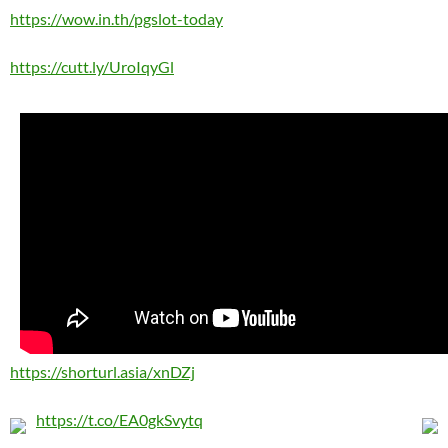
https://wow.in.th/pgslot-today
https://cutt.ly/UroIqyGl
https://shorturl.asia/xnDZj
https://t.co/EA0gkSvytq