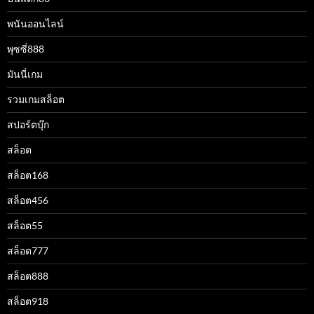
พนันออนไลน์
พุซซี่888
มันนี่เกม
รวมเกมสล็อต
สปอร์ตบุ๊ก
สล็อต
สล็อต168
สล็อต456
สล็อต55
สล็อต777
สล็อต888
สล็อต918