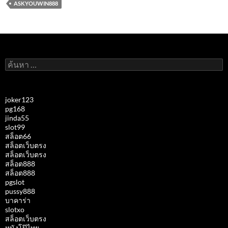
ASKYOUWIN888
ค้นหา
สำหรับ:
joker123
pg168
jinda55
slot99
สล็อต66
สล็อตเว็บตรง
สล็อตเว็บตรง
สล็อต888
สล็อต888
pgslot
pussy888
บาคาร่า
slotxo
สล็อตเว็บตรง
หนังโป๊ไทย