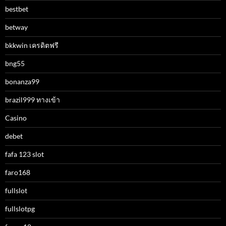
bestbet
betway
bkkwin เครดิตฟรี
bng55
bonanza99
brazil999 ทางเข้า
Casino
debet
fafa 123 slot
faro168
fullslot
fullslotpg