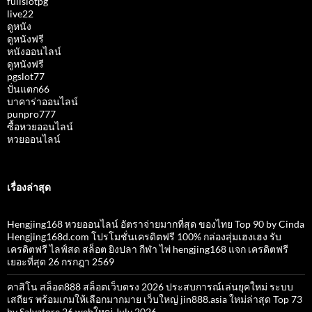
fullslotpg
live22
ดูหนัง
ดูหนังฟรี
หนังออนไลน์
ดูหนังฟรี
pgslot77
ปั่นแตก66
บาคาร่าออนไลน์
punpro777
ซื้อหวยออนไลน์
หวยออนไลน์
เรื่องล่าสุด
Hengjing168 หวยออนไลน์ อัตราจ่ายมากที่สุด ของไทย Top 90 by Cinda
Hengjing168d.com โปรโมชั่นเครดิตฟรี 100% กล่องสุ่มเฮงเฮง รับ
เครดิตฟรี ไลฟ์สด สล็อต ยิงปลา กีฬา ไพ่ hengjing168 แจก เครดิตฟรี
เยอะที่สุด 26 กรกฎา 2569
คาสิโน สล็อต888 สล็อตเว็บตรง 2026 ประสบการณ์เล่นยุคใหม่ ระบบ
เสถียร พร้อมเกมให้เลือกมากมาย เว็บใหญ่ jin888.asia ใหม่ล่าสุด Top 73
by Salvatore 26 webใหญ่ July 2026