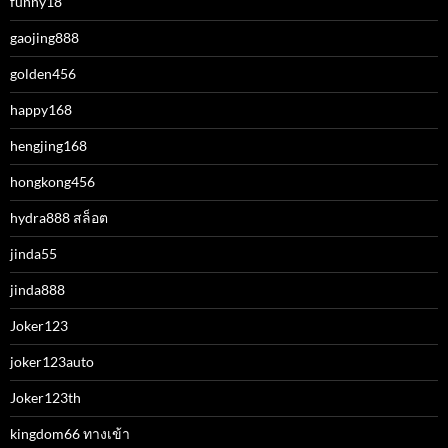
funny18
gaojing888
golden456
happy168
hengjing168
hongkong456
hydra888 สล็อต
jinda55
jinda888
Joker123
joker123auto
Joker123th
kingdom66 ทางเข้า