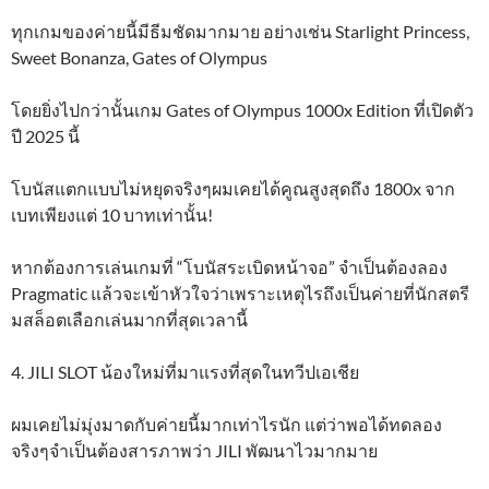
ทุกเกมของค่ายนี้มีธีมชัดมากมาย อย่างเช่น Starlight Princess,
Sweet Bonanza, Gates of Olympus
โดยยิ่งไปกว่านั้นเกม Gates of Olympus 1000x Edition ที่เปิดตัว
ปี 2025 นี้
โบนัสแตกแบบไม่หยุดจริงๆผมเคยได้คูณสูงสุดถึง 1800x จาก
เบทเพียงแต่ 10 บาทเท่านั้น!
หากต้องการเล่นเกมที่ “โบนัสระเบิดหน้าจอ” จำเป็นต้องลอง
Pragmatic แล้วจะเข้าหัวใจว่าเพราะเหตุไรถึงเป็นค่ายที่นักสตรี
มสล็อตเลือกเล่นมากที่สุดเวลานี้
4. JILI SLOT น้องใหม่ที่มาแรงที่สุดในทวีปเอเชีย
ผมเคยไม่มุ่งมาดกับค่ายนี้มากเท่าไรนัก แต่ว่าพอได้ทดลอง
จริงๆจำเป็นต้องสารภาพว่า JILI พัฒนาไวมากมาย