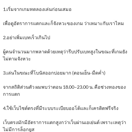
1.เริ่มจากเกมทดลองเล่นก่อนเสมอ
เพื่อดูอัตราการแตกและก็จังหวะของเกม ว่าเหมาะกับเราไหม
2.อย่าเพิ่มเบทเร็วเกินไป
ผู้คนจำนวนมากพลาดด้วยเหตุว่ารีบปรับเบทสูงในขณะที่เกมยัง
ไม่ตามจังหวะ
3.เล่นในขณะที่โบนัสออกบ่อยมาก (ตอนเย็น-มืดค่ำ)
จากสถิติส่วนตัว ผมพบว่าตอน 18.00–23.00 น. คือช่วงทองของ
การแตก
4.ใช้เว็บไซต์ตรงที่มีระบบระเบียบออโต้และก็เครดิตฟรีจริง
เว็บตรงมักมีอัตราการแตกสูงกว่าเว็บผ่านเอเย่นต์ เพราะเหตุว่า
ไม่มีการล็อกยูส