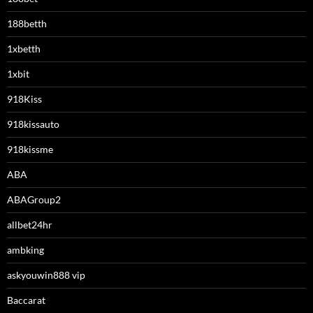
188betth
1xbetth
1xbit
918Kiss
918kissauto
918kissme
ABA
ABAGroup2
allbet24hr
ambking
askyouwin888 vip
Baccarat