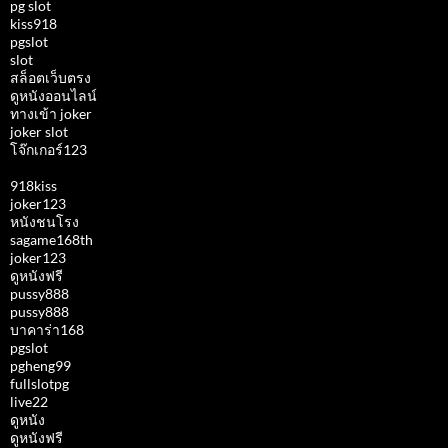
pg slot
kiss918
pgslot
slot
สล็อตเว็บตรง
ดูหนังออนไลน์
ทางเข้า joker
joker slot
โจ๊กเกอร์123
918kiss
joker123
หนังชนโรง
sagame168th
joker123
ดูหนังฟรี
pussy888
pussy888
บาคาร่า168
pgslot
pgheng99
fullslotpg
live22
ดูหนัง
ดูหนังฟรี