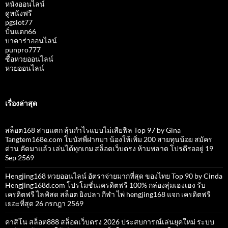
หนังออนไลน์
ดูหนังฟรี
pgslot77
ปั่นแตก66
บาคาร่าออนไลน์
punpro777
ซื้อหวยออนไลน์
หวยออนไลน์
เรื่องล่าสุด
สล็อต168 สายแตก ลุ้นกำไรแบบไม่เสียฟีล Top 97 by Gina
Tangtem168e.com โบนัสพี่ฝากมา น้องให้เพิ่ม 200 สายทุนน้อย สมัคร
ด่วน คัดมาแล้ว เล่นได้ทุกเกม สล็อตเว็บตรง ห้ามพลาด โปรดีรออยู่ 19
Sep 2569
Hengjing168 หวยออนไลน์ อัตราจ่ายมากที่สุด ของไทย Top 90 by Cinda
Hengjing168d.com โปรโมชั่นเครดิตฟรี 100% กล่องสุ่มเฮงเฮง รับ
เครดิตฟรี ไลฟ์สด สล็อต ยิงปลา กีฬา ไพ่ hengjing168 แจก เครดิตฟรี
เยอะที่สุด 26 กรกฎา 2569
คาสิโน สล็อต888 สล็อตเว็บตรง 2026 ประสบการณ์เล่นยุคใหม่ ระบบ