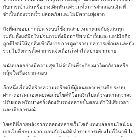
กับการเข้าเล่นหรือวางเดิมพัน แต่รวมทั้ง การฝากถอนเงิน ที่
จำเป็นต้องรวดเร็ว ปลอดภัย และไม่มีความยุ่งยาก
สิ่งที่ผมชอบมากเป็น ระบบใช้งานง่าย เหมาะสมกับผู้เล่นทุก
ระดับ ตั้งแต่มือใหม่จนกระทั่งมืออาชีพ หน้าเว็บและแอปมือถือ
ถูกดีไซน์ให้ทุกสิ่งเข้าถึงง่าย การดูตารางบอล การเช็กผล และยัง
รวมไปถึงการตั้งค่าการแจ้งเตือน ก็ทำได้สบายมากมาย
พนันบอลอย่างมีความสุข ไม่จำเป็นที่จะต้องมาวิตกกังวลหรือ
กลุ้มใจเรื่องฝาก-ถอน
อีกหนึ่งเรื่องที่สร้างความเครียดให้ผู้เล่นหลายท่านคือ ระบบ
ฝาก-ถอน ผมเองเคยเจอเว็บไซต์ที่โอนเงินไปแล้วรอนานกว่าจะ
ปรับยอด หรือบางครั้งต้องรับรองหลายขั้นตอน ทำให้เสียเวลา
และเสียอารมณ์
โชคดีที่ภายหลังจากทดลองหลายเว็บไซต์ แทงบอลออนไลน์ ผม
เจอเว็บที่ ระบบฝาก-ถอนอัตโนมัติ ทำรายการเพียงไม่กี่วินาที ไม่