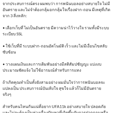
จากประสบการณ์ตรง ผมพบว่า การพนันบอลอย่างสบายใจ ไม่มี
อันตราย และไม่จำต้องกลุ้มอกกลุ้มใจเรื่องฝาก-ถอน มีเหตุที่เกิด
จาก 3 สิ่งหลัก:
• เลือกเว็บที่ ไม่เป็นอันตราย มีความน่าไว้วางใจ รวมทั้งมีระบบ
ระเบียบ SSL
• ใช้เว็บที่มี ระบบฝาก-ถอนอัตโนมัติ เร็ว และไม่มีเงื่อนไขสลับ
ซับซ้อน
• วางแผนเงินและการเดิมพันอย่างมีสติสัมปชัญญะ แบ่งงบ
ประมาณชัดแจ้ง ไม่ใช้อารมณ์สำหรับการแทง
ถ้าเกิดคุณทำเป็นทั้งยังสามอย่าง ผมมั่นใจว่าการพนันบอลจะ
แปลงเป็น ประสบการณ์บันเทิงใจ สุขใจ แล้วก็ไม่มีอันตราย
จริงๆ
สำหรับคนไหนกันแน่ที่อยาก UFA11k อย่างสบายใจ ปลอดภัย
และไม่จะต้องเป็นห่วงเรื่องปัญหาที่เกิดขึ้นกับการฝากถอนหรือ