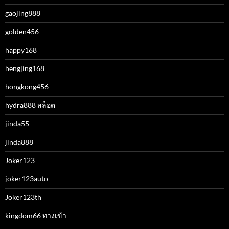
gaojing888
golden456
happy168
hengjing168
hongkong456
hydra888 สล็อต
jinda55
jinda888
Joker123
joker123auto
Joker123th
kingdom66 ทางเข้า