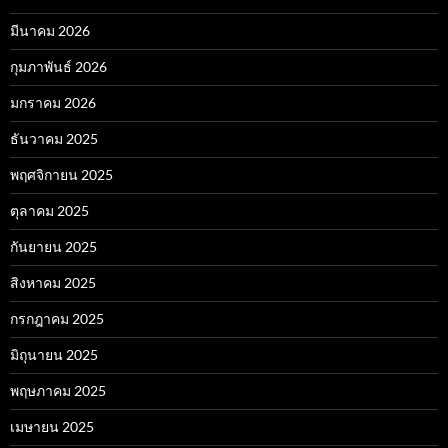
มีนาคม 2026
กุมภาพันธ์ 2026
มกราคม 2026
ธันวาคม 2025
พฤศจิกายน 2025
ตุลาคม 2025
กันยายน 2025
สิงหาคม 2025
กรกฎาคม 2025
มิถุนายน 2025
พฤษภาคม 2025
เมษายน 2025