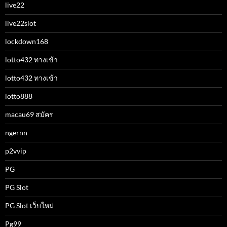
live22
live22slot
lockdown168
lotto432 ทางเข้า
lotto432 ทางเข้า
lotto888
macau69 สมัคร
ngernn
p2vvip
PG
PG Slot
PG Slot เว็บใหม่
Pg99