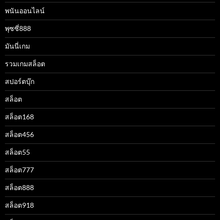
พนันออนไลน์
พุซซี่888
มันนี่เกม
รวมเกมสล็อต
สปอร์ตบุ๊ก
สล็อต
สล็อต168
สล็อต456
สล็อต55
สล็อต777
สล็อต888
สล็อต918