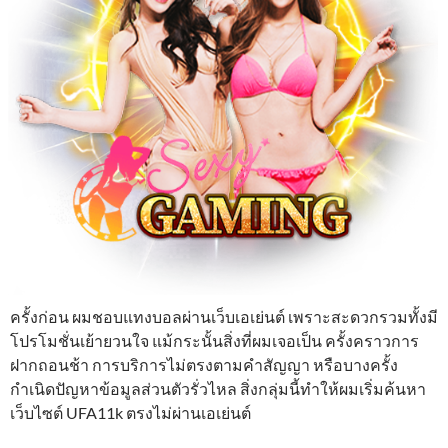
ครั้งก่อน ผมชอบแทงบอลผ่านเว็บเอเย่นต์ เพราะสะดวกรวมทั้งมี
โปรโมชั่นเย้ายวนใจ แม้กระนั้นสิ่งที่ผมเจอเป็น ครั้งคราวการ
ฝากถอนช้า การบริการไม่ตรงตามคำสัญญา หรือบางครั้ง
กำเนิดปัญหาข้อมูลส่วนตัวรั่วไหล สิ่งกลุ่มนี้ทำให้ผมเริ่มค้นหา
เว็บไซต์ UFA11k ตรงไม่ผ่านเอเย่นต์