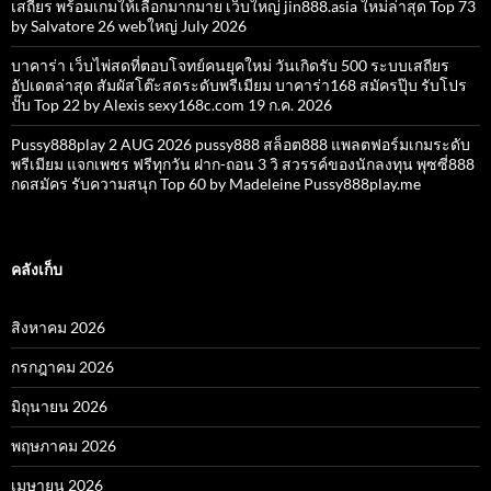
เสถียร พร้อมเกมให้เลือกมากมาย เว็บใหญ่ jin888.asia ใหม่ล่าสุด Top 73
by Salvatore 26 webใหญ่ July 2026
บาคาร่า เว็บไพ่สดที่ตอบโจทย์คนยุคใหม่ วันเกิดรับ 500 ระบบเสถียร
อัปเดตล่าสุด สัมผัสโต๊ะสดระดับพรีเมียม บาคาร่า168 สมัครปุ๊บ รับโปร
ปั๊บ Top 22 by Alexis sexy168c.com 19 ก.ค. 2026
Pussy888play 2 AUG 2026 pussy888 สล็อต888 แพลตฟอร์มเกมระดับ
พรีเมียม แจกเพชร ฟรีทุกวัน ฝาก-ถอน 3 วิ สวรรค์ของนักลงทุน พุซซี่888
กดสมัคร รับความสนุก Top 60 by Madeleine Pussy888play.me
คลังเก็บ
สิงหาคม 2026
กรกฎาคม 2026
มิถุนายน 2026
พฤษภาคม 2026
เมษายน 2026