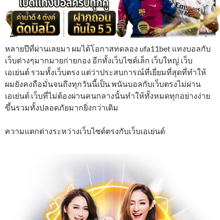
หลายปีที่ผ่านเลยมา ผมได้โอกาสทดลอง ufa11bet แทงบอลกับ
เว็บต่างๆมากมายก่ายกอง อีกทั้งเว็บไซต์เล็ก เว็บใหญ่ เว็บ
เอเย่นต์ รวมทั้งเว็บตรง แต่ว่าประสบการณ์ที่เยี่ยมที่สุดที่ทำให้
ผมยังคงถือมั่นจนถึงทุกวันนี้เป็น พนันบอลกับเว็บตรงไม่ผ่าน
เอเย่นต์ เว็บที่ไม่ต้องผ่านคนกลางนั้นทำให้ทั้งหมดทุกอย่างง่าย
ขึ้นรวมทั้งปลอดภัยมากยิ่งกว่าเดิม
ความแตกต่างระหว่างเว็บไซต์ตรงกับเว็บเอเย่นต์