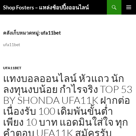
ค้นหา
Shop Fosters – แหล่งช้อปปิ้งออนไลน์
ข้าม
เมนูหลัก
ไป
ยัง
เนื้อหา
คลังเก็บหมวดหมู่: ufa11bet
ufa11bet
UFA11BET
แทงบอลออนไลน์ หัวแถว นัก
ลงทุนงบน้อย กำไรจริง TOP 53
BY SHONDA UFA11K ฝากต่อ
เนื่องรับ 100 เดิมพันขั้นต่ำ
เพียง 10 บาท แอดมินใส่ใจ ทุก
คำตอบ UFA11K สมัครรับ