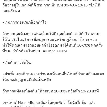
ถือว่าอยู่ในเกณฑ์ที่ดี สามารถเพิ่มเบท 30-40% 10-15 สปินได้
เลยครับผม
• กฎการถอน/กฎล็อกกำไร:
ถ้าหากคุณต้องการเล่นสล็อตให้ดี คุณก็จะต้องได้กำไรออกมา
ให้ได้จริงไหม? การตั้งกฎการถอนหรือกฎล็อกกำไร จะช่วย
ทำให้คุณสามารถถอนผลกำไรออกมาได้ทันที 50-70% ทุกครั้ง
ที่ชนะกำไรก้อนใหญ่ 20-40 เท่าของเบท
• กับดักทางจิตใจ:
อย่าเพิ่มเบทเพียงเพราะว่ามองเห็นคนอื่นโพสท์ว่าเกมกำลังแตก
ให้มองสัญญาณที่เล่นเป็นหลัก
ถ้าหากแพ้ต่อเนื่องกัน ให้ลดเบท 20-30% หรือพัก 10-20 นาที
เอฟเฟกต์ Near-Miss จะมีผลให้คุณคิดว่าโบนัสใกล้มาแล้ว