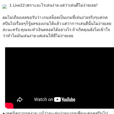
1. Live22 เพราะอะไรเล่นง่าย แต่ว่าเล่นดีไม่ง่ายเลย?
ผมไม่เถียงเลยขอรับว่า เกมสล็อตเป็นเกมที่เล่นง่ายจริงๆแค่กด
สปินไปเรื่อยๆก็รู้ผลของเกมได้แล้ว แต่ว่าการเล่นดีนั้นไม่ง่ายเลย
ล่ะนะครับ คุณจะทำเงินตลอดได้อย่างไร ถ้าเกิดคุณยังไม่เข้าใจ
ว่าทำไมมันเล่นง่าย แต่เล่นให้ดีไม่ง่ายเลย
• เทคนิคการกดง่าย: แม้ว่าจะเล่นง่ายมากๆเพียงแค่กดสปินไป