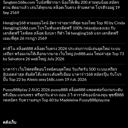
Tangtem168e.com โบนัสพี่ฝากมา น้องให้เพิ่ม 200 สายทุนน้อย สมัคร
ด่วน คัดมาแล้ว เล่นได้ทุกเกม สล็อตเว็บตรง ห้ามพลาด โปรดีรออยู่ 19
Sep 2569
Hengjing168 หวยออนไลน์ อัตราจ่ายมากที่สุด ของไทย Top 90 by Cinda
Hengjing168d.com โปรโมชั่นเครดิตฟรี 100% กล่องสุ่มเฮงเฮง รับ
เครดิตฟรี ไลฟ์สด สล็อต ยิงปลา กีฬา ไพ่ hengjing168 แจก เครดิตฟรี
เยอะที่สุด 26 กรกฎา 2569
คาสิโน สล็อต888 สล็อตเว็บตรง 2026 ประสบการณ์เล่นยุคใหม่ ระบบ
เสถียร พร้อมเกมให้เลือกมากมาย เว็บใหญ่ jin888.asia ใหม่ล่าสุด Top 73
by Salvatore 26 webใหญ่ July 2026
บาคาร่า เว็บไพ่สดที่ตอบโจทย์คนยุคใหม่ วันเกิดรับ 500 ระบบเสถียร
อัปเดตล่าสุด สัมผัสโต๊ะสดระดับพรีเมียม บาคาร่า168 สมัครปุ๊บ รับโปร
ปั๊บ Top 22 by Alexis sexy168c.com 19 ก.ค. 2026
Pussy888play 2 AUG 2026 pussy888 สล็อต888 แพลตฟอร์มเกมระดับ
พรีเมียม แจกเพชร ฟรีทุกวัน ฝาก-ถอน 3 วิ สวรรค์ของนักลงทุน พุซซี่888
กดสมัคร รับความสนุก Top 60 by Madeleine Pussy888play.me
คลังเก็บ