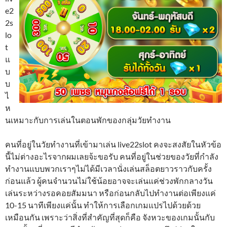
e2
2s
lo
t
แ
บ
บ
ไ
ห
นเหมาะกับการเล่นในตอนพักของกลุ่มวัยทำงาน
คนที่อยู่ในวัยทำงานที่เข้ามาเล่น live22slot คงจะสงสัยในหัวข้อ
นี้ไม่ต่างอะไรจากผมเลยจ้ะขอรับ คนที่อยู่ในช่วยของวัยที่กำลัง
ทำงานแบบพวกเราๆไม่ได้มีเวลานั่งเล่นสล็อตยาวราวกับครั้ง
ก่อนแล้ว ผู้คนจำนวนไม่ใช้น้อยอาจจะเล่นแค่ช่วงพักกลางวัน
เล่นระหว่างรอคอยสัมมนา หรือก่อนกลับไปทำงานต่อเพียงแค่
10-15 นาทีเพียงแค่นั้น ทำให้การเลือกเกมแปรไปด้วยด้วย
เหมือนกัน เพราะว่าสิ่งที่สำคัญที่สุดก็คือ จังหวะของเกมนั้นกับ