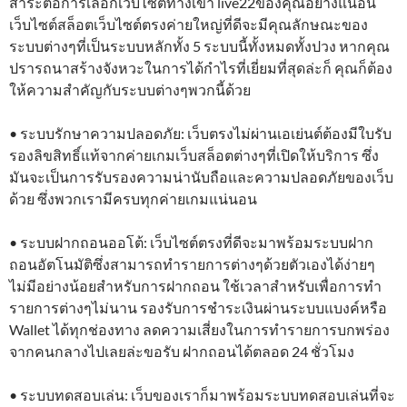
สาระต้อการเลือกเว็บไซต์ทางเข้า live22ของคุณอย่างแน่อน
เว็บไซต์สล็อตเว็บไซต์ตรงค่ายใหญ่ที่ดีจะมีคุณลักษณะของ
ระบบต่างๆที่เป็นระบบหลักทั้ง 5 ระบบนี้ทั้งหมดทั้งปวง หากคุณ
ปรารถนาสร้างจังหวะในการได้กำไรที่เยี่ยมที่สุดล่ะก็ คุณก็ต้อง
ให้ความสำคัญกับระบบต่างๆพวกนี้ด้วย
• ระบบรักษาความปลอดภัย: เว็บตรงไม่ผ่านเอเย่นต์ต้องมีใบรับ
รองลิขสิทธิ์แท้จากค่ายเกมเว็บสล็อตต่างๆที่เปิดให้บริการ ซึ่ง
มันจะเป็นการรับรองความน่านับถือและความปลอดภัยของเว็บ
ด้วย ซึ่งพวกเรามีครบทุกค่ายเกมแน่นอน
• ระบบฝากถอนออโต้: เว็บไซต์ตรงที่ดีจะมาพร้อมระบบฝาก
ถอนอัตโนมัติซึ่งสามารถทำรายการต่างๆด้วยตัวเองได้ง่ายๆ
ไม่มีอย่างน้อยสำหรับการฝากถอน ใช้เวลาสำหรับเพื่อการทำ
รายการต่างๆไม่นาน รองรับการชำระเงินผ่านระบบแบงค์หรือ
Wallet ได้ทุกช่องทาง ลดความเสี่ยงในการทำรายการบกพร่อง
จากคนกลางไปเลยล่ะขอรับ ฝากถอนได้ตลอด 24 ชั่วโมง
• ระบบทดสอบเล่น: เว็บของเราก็มาพร้อมระบบทดสอบเล่นที่จะ