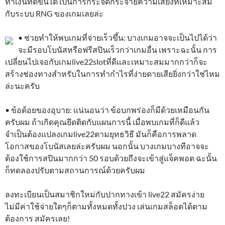
ทำเงินที่ดีขึ้นได้ เป็นการกระจัดกระจายความเสี่ยงที่เหมาะสม
กับระบบ RNG ของเกมเลยล่ะ
• ช่วยทำให้พบเกมที่จ่ายเร็วขึ้น: บางเกมอาจจะเป็นไปได้ว่า
จะมีรอบโบนัสหรือฟรีสปินเร็วกว่าเกมอื่น เพราะฉะนั้น การ
เปลี่ยนไปเจอกับเกมlive22slotที่ดีและเหมาะสมมากกว่าก็จะ
สร้างช่องทางสำหรับในการทำกำไรที่ง่ายดายเสียยิ่งกว่าใช่ไหม
ล่ะนะครับ
• ข้อด้อยของอุบาย: แน่นอนว่า ข้อบกพร่องก็มีด้วยเหมือนกัน
ครับผม ถ้าเกิดคุณยึดติดกับแผนการนี้ เมื่อพบเกมที่ก็ดีแล้ว
จำเป็นต้องแปลงเกมlive22ตามยุทธวิธี มันก็คือการพลาด
โอกาสของโบนัสเลยล่ะครับผม นอกนั้น บางเกมบางทีอาจจะ
ต้องใช้การสปินมากกว่า 50 รอบด้วยถึงจะเข้าสู่แจ็คพอต ฉะนั้น
ก็ทดลองปรับตามสถานการณ์ด้วยครับผม
ลงทะเบียนเป็นสมาชิกใหม่กับปากทางเข้า live22 สมัครง่าย
ไม่มีค่าใช้จ่ายใดๆก็ตามทั้งหมดทั้งปวง เล่นเกมสล็อตได้ตาม
ต้องการ สมัครเลย!