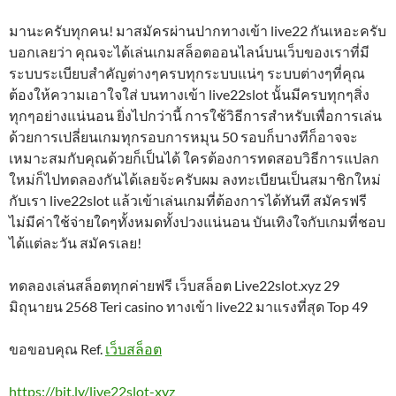
มานะครับทุกคน! มาสมัครผ่านปากทางเข้า live22 กันเหอะครับ
บอกเลยว่า คุณจะได้เล่นเกมสล็อตออนไลน์บนเว็บของเราที่มี
ระบบระเบียบสำคัญต่างๆครบทุกระบบแน่ๆ ระบบต่างๆที่คุณ
ต้องให้ความเอาใจใส่ บนทางเข้า live22slot นั้นมีครบทุกๆสิ่ง
ทุกๆอย่างแน่นอน ยิ่งไปกว่านี้ การใช้วิธีการสำหรับเพื่อการเล่น
ด้วยการเปลี่ยนเกมทุกรอบการหมุน 50 รอบก็บางทีก็อาจจะ
เหมาะสมกับคุณด้วยก็เป็นได้ ใครต้องการทดสอบวิธีการแปลก
ใหม่ก็ไปทดลองกันได้เลยจ้ะครับผม ลงทะเบียนเป็นสมาชิกใหม่
กับเรา live22slot แล้วเข้าเล่นเกมที่ต้องการได้ทันที สมัครฟรี
ไม่มีค่าใช้จ่ายใดๆทั้งหมดทั้งปวงแน่นอน บันเทิงใจกับเกมที่ชอบ
ได้แต่ละวัน สมัครเลย!
ทดลองเล่นสล็อตทุกค่ายฟรี เว็บสล็อต Live22slot.xyz 29
มิถุนายน 2568 Teri casino ทางเข้า live22 มาแรงที่สุด Top 49
ขอขอบคุณ Ref.
เว็บสล็อต
https://bit.ly/live22slot-xyz