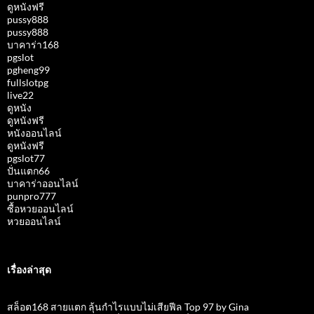
ดูหนังฟรี
pussy888
pussy888
บาคาร่า168
pgslot
pgheng99
fullslotpg
live22
ดูหนัง
ดูหนังฟรี
หนังออนไลน์
ดูหนังฟรี
pgslot77
ปั่นแตก66
บาคาร่าออนไลน์
punpro777
ซื้อหวยออนไลน์
หวยออนไลน์
เรื่องล่าสุด
สล็อต168 สายแตก ลุ้นกำไรแบบไม่เสียฟีล Top 97 by Gina