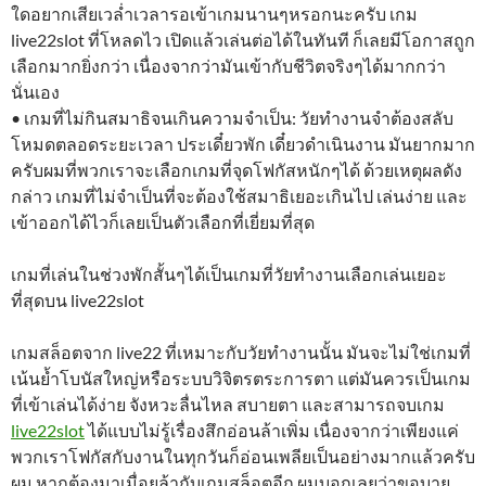
ใดอยากเสียเวล่ำเวลารอเข้าเกมนานๆหรอกนะครับ เกม
live22slot ที่โหลดไว เปิดแล้วเล่นต่อได้ในทันที ก็เลยมีโอกาสถูก
เลือกมากยิ่งกว่า เนื่องจากว่ามันเข้ากับชีวิตจริงๆได้มากกว่า
นั่นเอง
• เกมที่ไม่กินสมาธิจนเกินความจำเป็น: วัยทำงานจำต้องสลับ
โหมดตลอดระยะเวลา ประเดี๋ยวพัก เดี๋ยวดำเนินงาน มันยากมาก
ครับผมที่พวกเราจะเลือกเกมที่จุดโฟกัสหนักๆได้ ด้วยเหตุผลดัง
กล่าว เกมที่ไม่จำเป็นที่จะต้องใช้สมาธิเยอะเกินไป เล่นง่าย และ
เข้าออกได้ไวก็เลยเป็นตัวเลือกที่เยี่ยมที่สุด
เกมที่เล่นในช่วงพักสั้นๆได้เป็นเกมที่วัยทำงานเลือกเล่นเยอะ
ที่สุดบน live22slot
เกมสล็อตจาก live22 ที่เหมาะกับวัยทำงานนั้น มันจะไม่ใช่เกมที่
เน้นย้ำโบนัสใหญ่หรือระบบวิจิตรตระการตา แต่มันควรเป็นเกม
ที่เข้าเล่นได้ง่าย จังหวะลื่นไหล สบายตา และสามารถจบเกม
live22slot
ได้แบบไม่รู้เรื่องสึกอ่อนล้าเพิ่ม เนื่องจากว่าเพียงแค่
พวกเราโฟกัสกับงานในทุกวันก็อ่อนเพลียเป็นอย่างมากแล้วครับ
ผม หากต้องมาเมื่อยล้ากับเกมสล็อตอีก ผมบอกเลยว่าขอบาย