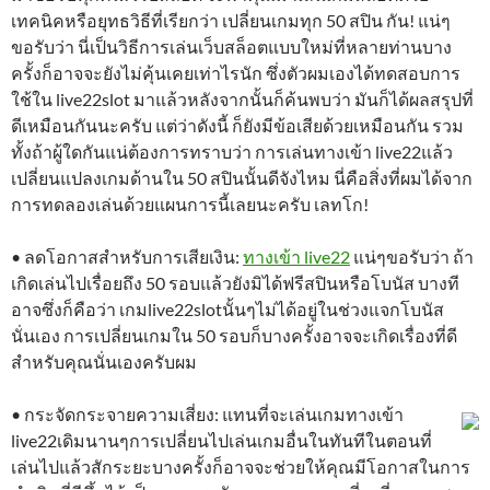
เทคนิคหรือยุทธวิธีที่เรียกว่า เปลี่ยนเกมทุก 50 สปิน กัน! แน่ๆ
ขอรับว่า นี่เป็นวิธีการเล่นเว็บสล็อตแบบใหม่ที่หลายท่านบาง
ครั้งก็อาจจะยังไม่คุ้นเคยเท่าไรนัก ซึ่งตัวผมเองได้ทดสอบการ
ใช้ใน live22slot มาแล้วหลังจากนั้นก็ค้นพบว่า มันก็ได้ผลสรุปที่
ดีเหมือนกันนะครับ แต่ว่าดังนี้ ก็ยังมีข้อเสียด้วยเหมือนกัน รวม
ทั้งถ้าผู้ใดกันแน่ต้องการทราบว่า การเล่นทางเข้า live22แล้ว
เปลี่ยนแปลงเกมด้านใน 50 สปินนั้นดีจังไหม นี่คือสิ่งที่ผมได้จาก
การทดลองเล่นด้วยแผนการนี้เลยนะครับ เลทโก!
• ลดโอกาสสำหรับการเสียเงิน:
ทางเข้า live22
แน่ๆขอรับว่า ถ้า
เกิดเล่นไปเรื่อยถึง 50 รอบแล้วยังมิได้ฟรีสปินหรือโบนัส บางที
อาจซึ่งก็คือว่า เกมlive22slotนั้นๆไม่ได้อยู่ในช่วงแจกโบนัส
นั่นเอง การเปลี่ยนเกมใน 50 รอบก็บางครั้งอาจจะเกิดเรื่องที่ดี
สำหรับคุณนั่นเองครับผม
• กระจัดกระจายความเสี่ยง: แทนที่จะเล่นเกมทางเข้า
live22เดิมนานๆการเปลี่ยนไปเล่นเกมอื่นในทันทีในตอนที่
เล่นไปแล้วสักระยะบางครั้งก็อาจจะช่วยให้คุณมีโอกาสในการ