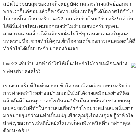
สปินไป ระบบสุ่มของเกมก็จะปฏิบัติงานและสุ่มผลลัพธ์ออกมา
พวกเราก็แค่คอยแล้วก็หาจังหวะเพิ่มเบทดีๆก็ได้โอกาสได้กำไร
ได้มากขึ้นแล้วนะครับ live22 เกมเล่นง่ายไหม? ง่ายจริง! แต่เล่น
ให้ดีนั้นง่ายไหม? ผมบอกเลยว่าไม่ง่ายเลยนะครับ ทุกคน
สามารถเล่นสล็อตได้ แม้กระนั้นไม่ใช่ทุกคนจะเล่นเจริญแน่ๆ
บทความนี้จะช่วยทำให้คุณเข้าใจศาสตร์ของการเล่นสล็อตให้ดี
ทำกำไรได้เป็นประจำ มาลองกันเลย!
Live22 เล่นง่าย แต่ทำกำไรให้เป็นประจำไม่ง่ายเหมือนอย่าง
ที่คิด เพราะอะไร?
เราจะมาเริ่มที่กันทำความเข้าใจเกมสล็อตก่อนเลยนะครับว่า
การทำผลกำไรอย่างสม่ำเสมอนั้นไม่ได้ง่ายเหมือนอย่างที่คิด
แล้วมันมีต้นเหตุจากอะไรกันแน่? มันมีหลายต้นสายปลายเหตุ
เลยล่ะขอรับที่ทำให้การเล่นเพื่อทำกำไรอย่างสม่ำเสมอนั้นยาก
มากมายๆแต่ว่ามันทำเป็นแน่ๆ เพียงคุณรู้เรื่องเหตุผล รู้ว่าหัวใจ
สำคัญของการเล่นดีเป็นยังไง และก็ผมมีเทคนิคดีๆมาฝากคุณ
ด้วยนะครับ!