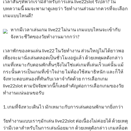
เวลาสั้นๆที่พวกเรามีสำหรับการเล่น live22slot รึเปล่า? ใน
บทความนี้ ผมจะพามาดูเลยว่า วัยทำงานส่วนมากควรที่จะเลือก
เกมแบบไหนดี?
หากมีเวลาเล่นเกม live22 ไม่นาน เกมแบบไหนจะเข้ากับ
จังหวะชีวิตของวัยทำงานมากกว่า?
เวลาพักของคนเล่น live22 ในวัยทำงาน ส่วนใหญ่ไม่ได้ยาวพอ
เพียงจะมานั่งเล่นตลอดเป็นชั่วโมงอยู่แล้ว ด้วยเหตุผลดังกล่าว
เกมที่เหมาะกับตอนพักสั้นๆจึงไม่ใช่แค่เกมที่เล่นเร็วแค่นั้น แม้
กระนั้นควรเป็นเกมที่เข้าใจง่าย ไม่ต้องใช้สมาธิหนัก และก็ให้
จังหวะตอบสนองที่ทันกับเวลาจำกัดด้วย การเลือกเกม
live22slot ตามปัจจัยพวกนี้ก็เลยสำคัญต่อการเลือกเกมของวัย
ทำงานแน่นอนขอรับ
1. เกมที่จังหวะเดินไว มักเหมาะกับการเล่นตอนพักมากยิ่งกว่า
วัยทำงานแบบเราๆมักเล่น live22slot ต่อเนื่องไม่ค่อยได้ ด้วยเหตุ
ว่ามีเวลาสำหรับในการเล่นน้อยมาก ด้วยเหตุดังกล่าว เกมสล็อต