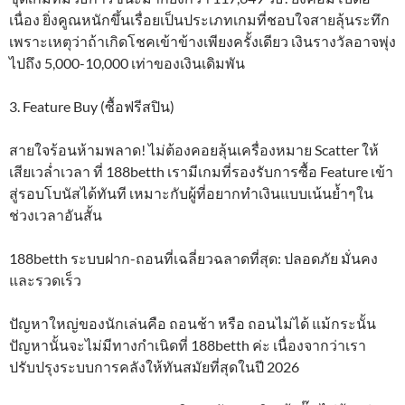
เนื่อง ยิ่งคูณหนักขึ้นเรื่อยเป็นประเภทเกมที่ชอบใจสายลุ้นระทึก
เพราะเหตุว่าถ้าเกิดโชคเข้าข้างเพียงครั้งเดียว เงินรางวัลอาจพุ่ง
ไปถึง 5,000-10,000 เท่าของเงินเดิมพัน
3. Feature Buy (ซื้อฟรีสปิน)
สายใจร้อนห้ามพลาด! ไม่ต้องคอยลุ้นเครื่องหมาย Scatter ให้
เสียเวล่ำเวลา ที่ 188betth เรามีเกมที่รองรับการซื้อ Feature เข้า
สู่รอบโบนัสได้ทันที เหมาะกับผู้ที่อยากทำเงินแบบเน้นย้ำๆใน
ช่วงเวลาอันสั้น
188betth ระบบฝาก-ถอนที่เฉลี่ยวฉลาดที่สุด: ปลอดภัย มั่นคง
และรวดเร็ว
ปัญหาใหญ่ของนักเล่นคือ ถอนช้า หรือ ถอนไม่ได้ แม้กระนั้น
ปัญหานั้นจะไม่มีทางกำเนิดที่ 188betth ค่ะ เนื่องจากว่าเรา
ปรับปรุงระบบการคลังให้ทันสมัยที่สุดในปี 2026