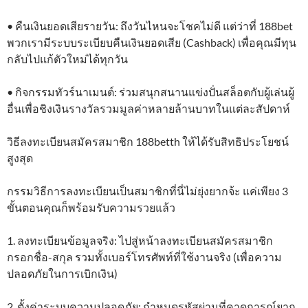
• คืนเงินยอดเสียรายวัน: ถึงวันไหนจะโชคไม่ดี แต่ว่าที่ 188bet
พวกเรามีระบบระเบียบคืนเงินยอดเสีย (Cashback) เพื่อคุณมีทุน
กลับไปแก้ตัวใหม่ได้ทุกวัน
• กิจกรรมทัวร์นาเมนต์: ร่วมสนุกสนานแข่งปั่นสล็อตกับผู้เล่นผู้
อื่นเพื่อชิงเงินรางวัลรวมมูลค่าหลายล้านบาทในแต่ละสัปดาห์
วิธีลงทะเบียนสมัครสมาชิก 188betth ให้ได้รับสิทธิประโยชน์
สูงสุด
กรรมวิธีการลงทะเบียนเป็นสมาชิกที่นี่ไม่ยุ่งยากจ้ะ แค่เพียง 3
ขั้นตอนคุณก็พร้อมรับความรวยแล้ว
1. ลงทะเบียนข้อมูลจริง: ไปสู่หน้าลงทะเบียนสมัครสมาชิก
กรอกชื่อ-สกุล รวมทั้งเบอร์โทรศัพท์ที่ใช้งานจริง (เพื่อความ
ปลอดภัยในการเบิกเงิน)
2. ตั้งค่าระบบความปลอดภัย: กำหนดรหัสผ่านที่คาดการณ์ยาก