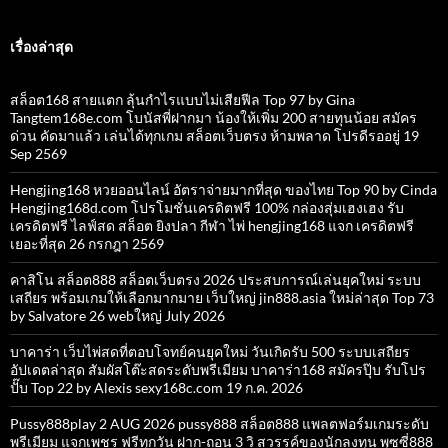
เรื่องล่าสุด
สล็อต168 สายแตก ลุ้นกำไรแบบไม่เสียฟีล Top 97 by Gina
Tangtem168e.com โบนัสพี่ฝากมา น้องให้เพิ่ม 200 สายทุนน้อย สมัคร
ด่วน คัดมาแล้ว เล่นได้ทุกเกม สล็อตเว็บตรง ห้ามพลาด โปรดีรออยู่ 19
Sep 2569
Hengjing168 หวยออนไลน์ อัตราจ่ายมากที่สุด ของไทย Top 90 by Cinda
Hengjing168d.com โปรโมชั่นเครดิตฟรี 100% กล่องสุ่มเฮงเฮง รับ
เครดิตฟรี ไลฟ์สด สล็อต ยิงปลา กีฬา ไพ่ hengjing168 แจก เครดิตฟรี
เยอะที่สุด 26 กรกฎา 2569
คาสิโน สล็อต888 สล็อตเว็บตรง 2026 ประสบการณ์เล่นยุคใหม่ ระบบ
เสถียร พร้อมเกมให้เลือกมากมาย เว็บใหญ่ jin888.asia ใหม่ล่าสุด Top 73
by Salvatore 26 webใหญ่ July 2026
บาคาร่า เว็บไพ่สดที่ตอบโจทย์คนยุคใหม่ วันเกิดรับ 500 ระบบเสถียร
อัปเดตล่าสุด สัมผัสโต๊ะสดระดับพรีเมียม บาคาร่า168 สมัครปุ๊บ รับโปร
ปั๊บ Top 22 by Alexis sexy168c.com 19 ก.ค. 2026
Pussy888play 2 AUG 2026 pussy888 สล็อต888 แพลตฟอร์มเกมระดับ
พรีเมียม แจกเพชร ฟรีทุกวัน ฝาก-ถอน 3 วิ สวรรค์ของนักลงทุน พุซซี่888