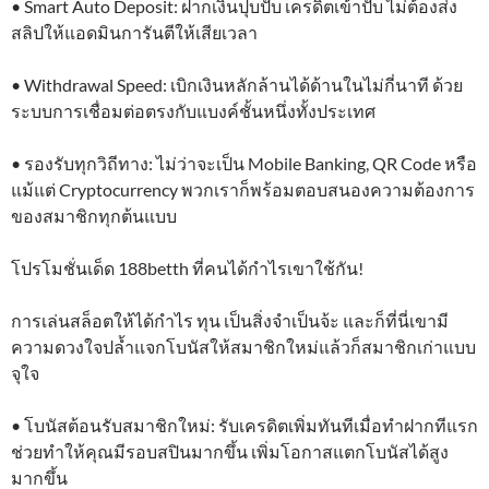
• Smart Auto Deposit: ฝากเงินปุบปับ เครดิตเข้าปั๊บ ไม่ต้องส่ง
สลิปให้แอดมินการันตีให้เสียเวลา
• Withdrawal Speed: เบิกเงินหลักล้านได้ด้านในไม่กี่นาที ด้วย
ระบบการเชื่อมต่อตรงกับแบงค์ชั้นหนึ่งทั้งประเทศ
• รองรับทุกวิถีทาง: ไม่ว่าจะเป็น Mobile Banking, QR Code หรือ
แม้แต่ Cryptocurrency พวกเราก็พร้อมตอบสนองความต้องการ
ของสมาชิกทุกต้นแบบ
โปรโมชั่นเด็ด 188betth ที่คนได้กำไรเขาใช้กัน!
การเล่นสล็อตให้ได้กำไร ทุน เป็นสิ่งจำเป็นจ้ะ และก็ที่นี่เขามี
ความดวงใจปล้ำแจกโบนัสให้สมาชิกใหม่แล้วก็สมาชิกเก่าแบบ
จุใจ
• โบนัสต้อนรับสมาชิกใหม่: รับเครดิตเพิ่มทันทีเมื่อทำฝากทีแรก
ช่วยทำให้คุณมีรอบสปินมากขึ้น เพิ่มโอกาสแตกโบนัสได้สูง
มากขึ้น