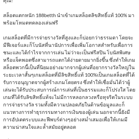
คุณ!
สล็อตแตกหนัก 188betth นำเข้าเกมสล็อตลิขสิทธิ์แท้ 100% มา
พร้อมโหมดทดลองเล่นฟรี
เกมสล็อตที่มีการจ่ายรางวัลที่สูงและก็บ่อยกว่าธรรมดา โดยจะ
มีฟีเจอร์และก็โบนัสที่นานัปการเพื่อเพิ่มโอกาสสำหรับเพื่อการ
ชนะและได้กำไรจากการเล่น ไม่ว่าจะเป็นฟรีสปิน โบนัสพิเศษ
หรือแจ็คพอตซึ่งสามารถแตกได้ง่ายดายมากยิ่งขึ้น ซึ่งทำให้เกม
สล็อตพวกนี้เป็นที่นิยมอย่างมากจากผู้เล่นที่อยากรางวัลใหญ่ใน
ระยะเวลาสั้นๆเกมสล็อตที่มีลิขสิทธิ์แท้ 100%เป็นเกมสล็อตที่ได้
รับการอนุญาตจากผู้สร้างเกมโดยตรง ซึ่งทำให้เชื่อมั่นได้ว่าผู้
เล่นจะได้รับประสบการณ์การเล่นที่เป็นธรรมและก็โปร่งใส โดย
เกมที่ได้รับลิขสิทธิ์แท้จะไม่มีการหลอกลวงหรือทุจริตในระบบ
การจ่ายรางวัล รวมทั้งมีความปลอดภัยในด้านข้อมูลและก็
แนวทางการทำธุรกรรมทางการเงินของผู้เล่น นอกจากนี้ยังมี
การอัปเดตระบบและฟีพบร์ต่างๆอย่างสม่ำเสมอเพื่อให้เกมมี
ความน่าสนใจและล้ำสมัยอยู่ตลอด