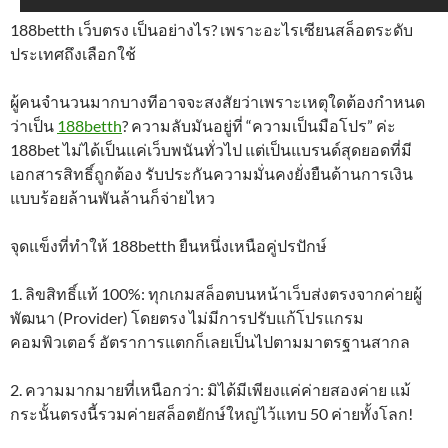
188betth เว็บตรง เป็นอย่างไร? เพราะอะไรเซียนสล็อตระดับ
ประเทศถึงเลือกใช้
ผู้คนจำนวนมากบางทีอาจจะสงสัยว่าเพราะเหตุใดต้องกำหนด
ว่าเป็น
188betth
? ความลับมันอยู่ที่ “ความเป็นมือโปร” ค่ะ
188bet ไม่ได้เป็นแค่เว็บพนันทั่วไป แต่เป็นแบรนด์สุดยอดที่มี
เอกสารสิทธิ์ถูกต้อง รับประกันความมั่นคงยั่งยืนด้านการเงิน
แบบร้อยล้านพันล้านก็จ่ายไหว
จุดแข็งที่ทำให้ 188betth ยืนหนึ่งเหนือคู่ปรปักษ์
1. ลิขสิทธิ์แท้ 100%: ทุกเกมสล็อตบนหน้าเว็บส่งตรงจากค่ายผู้
พัฒนา (Provider) โดยตรง ไม่มีการปรับแก้โปรแกรม
คอมพิวเตอร์ อัตราการแตกก็เลยเป็นไปตามมาตรฐานสากล
2. ความมากมายที่เหนือกว่า: มิได้มีเพียงแค่ค่ายสองค่าย แม้
กระนั้นตรงนี้รวมค่ายสล็อตยักษ์ใหญ่ไว้แทบ 50 ค่ายทั้งโลก!