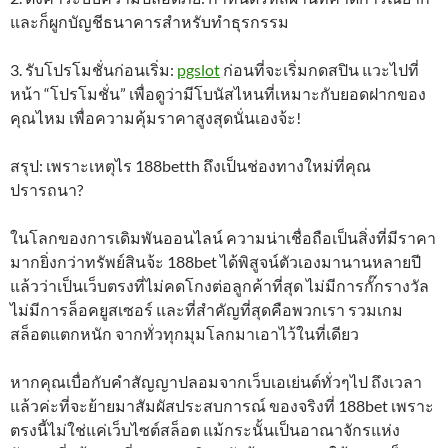
และก็ผูกบัญชีธนาคารสำหรับทำธุรกรรม
3. รับโปรโมชั่นก่อนเริ่ม:
pgslot
ก่อนที่จะเริ่มกดสปิน แวะไปที่
หน้า “โปรโมชั่น” เพื่อดูว่ามีโบนัสไหนที่เหมาะกับยอดฝากของ
คุณไหม เพื่อความคุ้มราคาสูงสุดนั่นเองจ้ะ!
สรุป: เพราะเหตุไร 188betth ถึงเป็นช่องทางใหม่ที่คุณ
ปรารถนา?
ในโลกของการเดิมพันออนไลน์ ความน่าเชื่อถือเป็นสิ่งที่มีราคา
มากยิ่งกว่าทรัพย์สินจ้ะ 188bet ได้พิสูจน์ตัวเองมานานหลายปี
แล้วว่าเป็นเว็บตรงที่ไม่คดโกงต่อลูกค้าที่สุด ไม่มีการกั๊กรางวัล
ไม่มีการล็อคยูสเซอร์ และที่สำคัญที่สุดคือพวกเรา รวมเกม
สล็อตแตกหนัก จากทั่วทุกมุมโลกมาเอาไว้ในที่เดียว
หากคุณเบื่อกับคำสัญญาปลอมจากเว็บเอเย่นต์ทั่วๆไป ถึงเวลา
แล้วค่ะที่จะย้ายมาสัมผัสประสบการณ์ ของจริงที่ 188bet เพราะ
ตรงนี้ไม่ใช่แค่เว็บไซต์สล็อต แม้กระนั้นเป็นอาณาจักรแห่ง