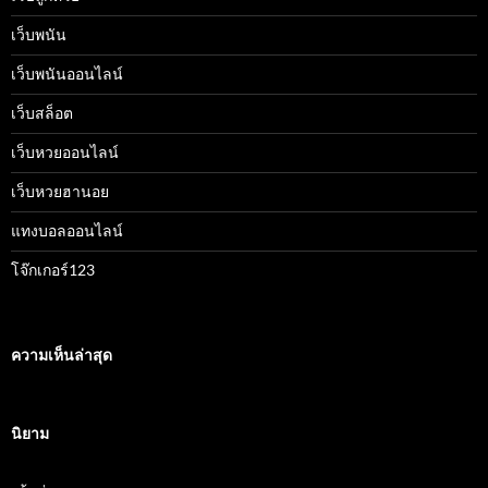
เว็บพนัน
เว็บพนันออนไลน์
เว็บสล็อต
เว็บหวยออนไลน์
เว็บหวยฮานอย
แทงบอลออนไลน์
โจ๊กเกอร์123
ความเห็นล่าสุด
นิยาม