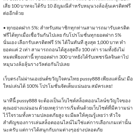
เสีย 100 บาทจะได้รับ 10 อัญมณีสำหรับหมุนวงล้อลุ้นเครดิตฟรี
ต่ออีกด้วย
• ทุกยอดฝาก 5%: สำหรับสมาชิกทุกท่านสามารถมารับเครดิต
ฟรีได้ทุกเมื่อเชื่อวันกันไปเลย กับโปรโมชั่นทุกยอดฝาก 5%
นั่นเอง เลือกรับเครดิตฟรี 5% ได้ในทันที สูงสุด 1,000 บาท ทำ
ยอดแค่ 2 เท่า สามารถถอนได้สูงสุดถึง 100 เท่า รวมทั้งยังไม่
หมดเพียงเท่านี้ ทุกยอดฝาก 300 บาทยังได้รับเพชรนิลจินดาไป
หมุนวงล้อลุ้นรางวัลต่อกันไปเลย
เว็บตรงไม่ผ่านเอเย่นต์ขวัญใจคนไทย pussy888 เพียงแค่นั้น! มือ
ใหม่เล่นได้ 100% โปรโมชั่นจัดเต็มแน่นอน สมัครเลย!
นาทีนี้ pussy888 จะต้องเป็นเว็บไซต์สล็อตออนไลน์ขวัญใจของ
คุณอย่างแน่นอน ด้วยเหตุว่าการเริ่มต้นด้วยเว็บไซต์ที่มีความน่า
ไว้ใจรวมทั้งความปลอดภัยสูง จะมีผลให้คุณรู้เลยว่า หัวใจ
สำคัญของการเล่นสล็อตออนไลน์ไม่ใช่แค่การเลือกเกมเท่านั้น
นะครับ แต่การได้สนุกกับเกมต่างๆอย่างปลอดภัย