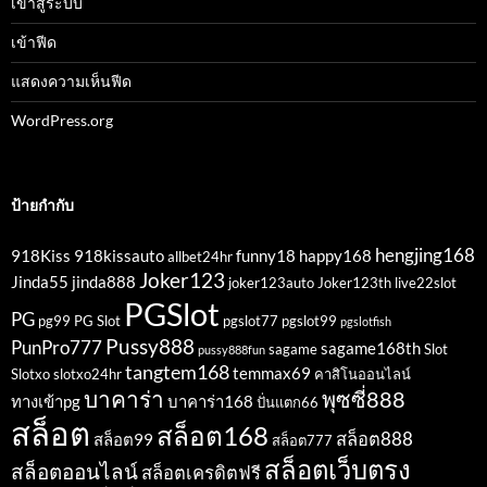
เข้าสู่ระบบ
เข้าฟีด
แสดงความเห็นฟีด
WordPress.org
ป้ายกำกับ
hengjing168
918Kiss
918kissauto
funny18
happy168
allbet24hr
Joker123
Jinda55
jinda888
joker123auto
Joker123th
live22slot
PGSlot
PG
pg99
PG Slot
pgslot77
pgslot99
pgslotfish
Pussy888
PunPro777
sagame168th
sagame
Slot
pussy888fun
tangtem168
temmax69
Slotxo
slotxo24hr
คาสิโนออนไลน์
บาคาร่า
พุซซี่888
ทางเข้าpg
บาคาร่า168
ปั่นแตก66
สล็อต
สล็อต168
สล็อต888
สล็อต99
สล็อต777
สล็อตเว็บตรง
สล็อตออนไลน์
สล็อตเครดิตฟรี