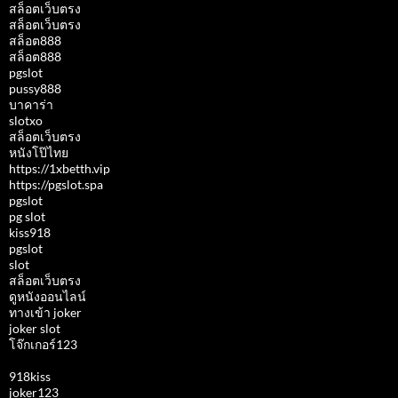
สล็อตเว็บตรง
สล็อตเว็บตรง
สล็อต888
สล็อต888
pgslot
pussy888
บาคาร่า
slotxo
สล็อตเว็บตรง
หนังโป๊ไทย
https://1xbetth.vip
https://pgslot.spa
pgslot
pg slot
kiss918
pgslot
slot
สล็อตเว็บตรง
ดูหนังออนไลน์
ทางเข้า joker
joker slot
โจ๊กเกอร์123
918kiss
joker123