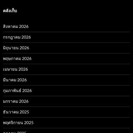
คลังเก็บ
สิงหาคม 2026
กรกฎาคม 2026
มิถุนายน 2026
พฤษภาคม 2026
เมษายน 2026
มีนาคม 2026
กุมภาพันธ์ 2026
มกราคม 2026
ธันวาคม 2025
พฤศจิกายน 2025