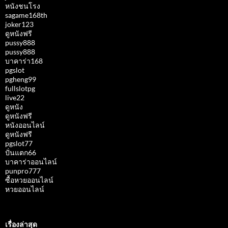
หนังชนโรง
sagame168th
joker123
ดูหนังฟรี
pussy888
pussy888
บาคาร่า168
pgslot
pgheng99
fullslotpg
live22
ดูหนัง
ดูหนังฟรี
หนังออนไลน์
ดูหนังฟรี
pgslot77
ปั่นแตก66
บาคาร่าออนไลน์
punpro777
ซื้อหวยออนไลน์
หวยออนไลน์
เรื่องล่าสุด