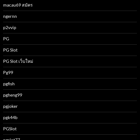
macau69 สมัคร
ngernn
p2vvip
PG
PG Slot
PG Slot เว็บใหม่
Pg99
pgfish
pgheng99
pgjoker
pgk44b
PGSlot
pgslot77