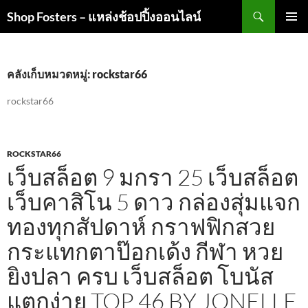
ค้นหา
Shop Fosters – แหล่งช้อปปิ้งออนไลน์
ข้าม
เมนูหลัก
ไป
ยัง
เนื้อหา
คลังเก็บหมวดหมู่: rockstar66
rockstar66
ROCKSTAR66
เว็บสล็อต 9 มกรา 25 เว็บสล็อต
เว็บคาสิโน 5 ดาว กล่องสุ่มแจก
ทองทุกสัปดาห์ กราฟฟิกสวย
กระแทกตาป๊อกเด้ง กีฬา หวย
ยิงปลา ครบ เว็บสล็อต โบนัส
แตกง่าย TOP 46 BY JONELLE