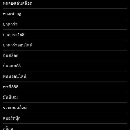
ทดลองเล่นสล็อต
ทางเข้าpg
บาคาร่า
บาคาร่า168
บาคาร่าออนไลน์
ปั่นสล็อต
ปั่นแตก66
พนันออนไลน์
พุซซี่888
มันนี่เกม
รวมเกมสล็อต
สปอร์ตบุ๊ก
สล็อต