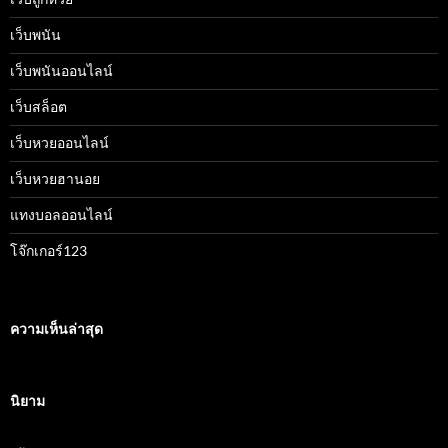
เว็บพนัน
เว็บพนันออนไลน์
เว็บสล็อต
เว็บหวยออนไลน์
เว็บหวยฮานอย
แทงบอลออนไลน์
โจ๊กเกอร์123
ความเห็นล่าสุด
นิยาม