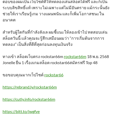
ตอบของผมเป็น เว็บไซต์ที่ให้ทดลองเล่นสล็อตได้ฟรี และก็เป็น
ระบบลิขสิทธิ์แท้ เพราะไม่เฉพาะแต่ไม่มีอันตราย แม้กระนั้นยัง
ช่วยให้เราเรียนรู้เกม วางแผนพนัน และก็เพิ่มโอกาสชนะใน
อนาคต
สำหรับผู้ใดกันที่กำลังลังเล ผมชี้แนะให้ลองเข้าไป ทดสอบเล่น
สล็อตวันนี้ แล้วคุณจะรู้สึกเสมือนผมว่า “การเริ่มต้นจากการ
ทดลอง” เป็นสิ่งที่ดีที่สุดก่อนลงทุนเงินจริง
ทางเข้า สล็อตเว็บตรง rockstar66m
rockstar66m
18 พ.ย. 2568
Jonelle ยืน 1 เรื่องเกมสล็อต rockstar66สมัครฟรี Top 48
ขอขอบคุณมากเว็ปไซต์
rockstar66
https://rebrand.ly/rockstar66m
https://cutly.info/rockstar66m
https://bitt.to/jwgfve