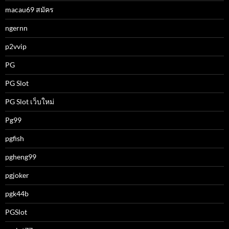
macau69 สมัคร
ngernn
p2vvip
PG
PG Slot
PG Slot เว็บใหม่
Pg99
pgfish
pgheng99
pgjoker
pgk44b
PGSlot