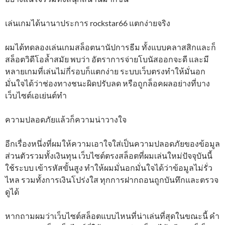
เล่นเกมได้นานาประการ rockstar66 แตกง่ายจริง
ผมได้ทดลองเล่นเกมสล็อตนานัปการธีม ทั้งแบบคลาสสิกและก็
สล็อตวิดีโอล้ำสมัย พบว่า อัตราการจ่ายโบนัสออกจะดี และมี
หลายเกมที่เล่นไม่กี่รอบก็แตกง่าย ระบบเว็บตรงทำให้มั่นอก
มั่นใจได้ว่าช่องทางชนะผิดปรับลด หรือถูกล็อคผลอย่างที่บาง
เว็บไซต์เอเย่นต์ทำ
ความปลอดภัยแล้วก็ความน่าวางใจ
อีกเรื่องหนึ่งที่ผมให้ความเอาใจใส่เป็นความปลอดภัยของข้อมูล
ส่วนตัวรวมทั้งเงินทุน เว็บไซต์ตรงสล็อตที่ผมเล่นใหม่ปัจจุบันนี้
ใช้ระบบ เข้ารหัสขั้นสูง ทำให้ผมมั่นอกมั่นใจได้ว่าข้อมูลไม่รั่ว
ไหล รวมทั้งการเงินโปร่งใส ทุกการฝากถอนถูกบันทึกและตรวจ
ดูได้
หากถามผมว่าเว็บไซต์สล็อตแบบไหนที่น่าเล่นที่สุดในขณะนี้ คำ