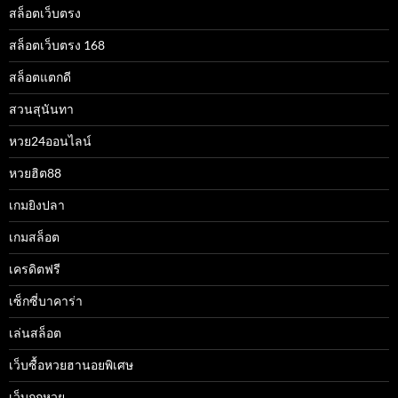
สล็อตเว็บตรง
สล็อตเว็บตรง 168
สล็อตแตกดี
สวนสุนันทา
หวย24ออนไลน์
หวยฮิต88
เกมยิงปลา
เกมสล็อต
เครดิตฟรี
เซ็กซี่บาคาร่า
เล่นสล็อต
เว็บซื้อหวยฮานอยพิเศษ
เว็บถูกหวย