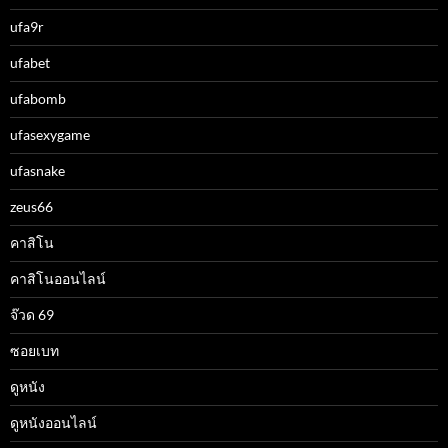
ufa9r
ufabet
ufabomb
ufasexygame
ufasnake
zeus66
คาสิโน
คาสิโนออนไลน์
จ๊วด 69
ซอยเบท
ดูหนัง
ดูหนังออนไลน์