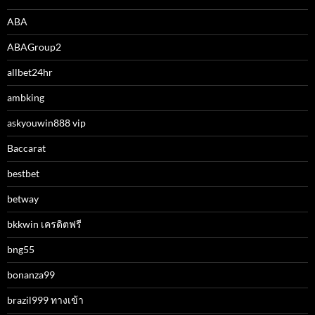
ABA
ABAGroup2
allbet24hr
ambking
askyouwin888 vip
Baccarat
bestbet
betway
bkkwin เครดิตฟรี
bng55
bonanza99
brazil999 ทางเข้า