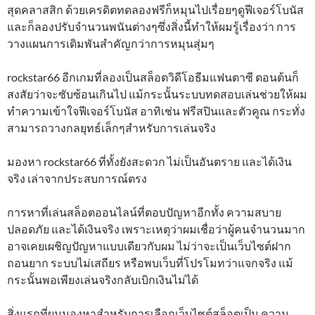
สุดคลาสสิก ด้วยเครดิตทดลองฟรีก็หมุนไปเรื่อยๆดูฟีเจอร์โบนัส
และก็ลองปรับจำนวนพนันต่างๆซึ่งสิ่งนี้ทำให้ผมรู้เรื่องว่า การ
วางแผนการเดิมพันสำคัญกว่าการหมุนสุ่มๆ
rockstar66 อีกเกมที่ลองเป็นสล็อตวิดีโอธีมแฟนตาซี ตอนต้นก็
สงสัยว่าจะซับซ้อนเกินไป แม้กระนั้นระบบทดสอบเล่นช่วยให้ผม
ทำความเข้าใจฟีเจอร์โบนัส อาทิเช่น ฟรีสปินและตัวคูณ กระทั่ง
สามารถวางกลยุทธ์เล็กๆสำหรับการเล่นจริง
มองหา rockstar66 ที่ทั้งยังสะดวก ไม่เป็นอันตราย และได้เงิน
จริง เล่าจากประสบการณ์ตรง
การหาที่เล่นสล็อตออนไลน์ที่ตอบปัญหาอีกทั้ง ความสบาย
ปลอดภัย และได้เงินจริง เพราะเหตุว่าผมเชื่อว่าผู้คนจำนวนมาก
อาจเคยเผชิญปัญหาแบบเดียวกับผม ไม่ว่าจะเป็นเว็บไซต์ฝาก
ถอนยาก ระบบไม่เสถียร หรือพบเว็บที่โปรโมทว่าแจกจริง แม้
กระนั้นพอเพียงเล่นจริงกลับเบิกเงินไม่ได้
สิ่งแรกที่ผมมองหาสำหรับการเลือกเว็บไซต์สล็อตเป็น ความ