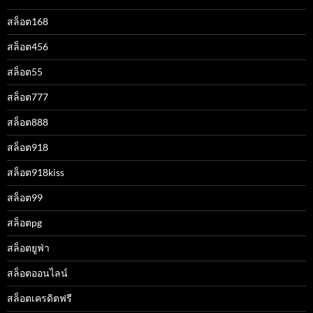
สล็อต168
สล็อต456
สล็อต55
สล็อต777
สล็อต888
สล็อต918
สล็อต918kiss
สล็อต99
สล็อตpg
สล็อตยูฟ่า
สล็อตออนไลน์
สล็อตเครดิตฟรี