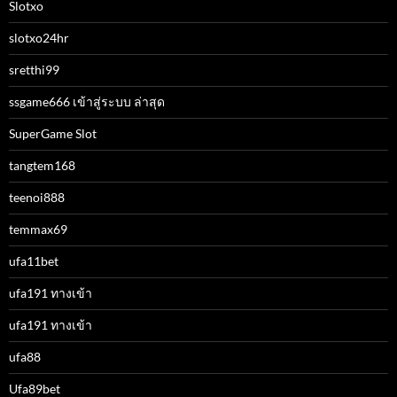
Slotxo
slotxo24hr
sretthi99
ssgame666 เข้าสู่ระบบ ล่าสุด
SuperGame Slot
tangtem168
teenoi888
temmax69
ufa11bet
ufa191 ทางเข้า
ufa191 ทางเข้า
ufa88
Ufa89bet