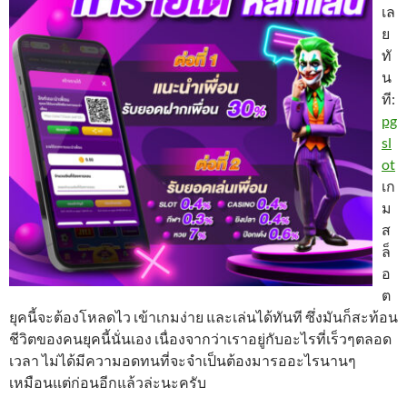
เล
ย
ทั
น
ที:
pg
sl
ot
เก
ม
ส
ล็
อ
ต
ยุคนี้จะต้องโหลดไว เข้าเกมง่าย และเล่นได้ทันที ซึ่งมันก็สะท้อน
ชีวิตของคนยุคนี้นั่นเอง เนื่องจากว่าเราอยู่กับอะไรที่เร็วๆตลอด
เวลา ไม่ได้มีความอดทนที่จะจำเป็นต้องมารออะไรนานๆ
เหมือนแต่ก่อนอีกแล้วล่ะนะครับ