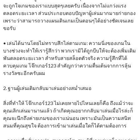
จะถูกใจเกมของเราแบบสุดๆเลยครับ เนื่องจากไม่แกว่งแรง
ตลอดระยะเวลา ส่วนประกอบตอบปัญหาผู้เล่นมากมายก่ายกอง
เพราะว่าสามารถวางแผนเดินเกมเป็นตอนๆได้อย่างชัดเจนเลย
ขอรับ
• เล่นได้นานโดยไม่ทราบสึกไล่ตามเกม: ความนิ่งของเกมใน
บางช่วงจะทำให้เรารู้สึกว่า พวกเรามิได้ถูกบีบให้จะต้องเพิ่มเดิม
พันตลอดระยะเวลา สำหรับสายสล็อตตัวจริง ความรู้สึกที่ได้
ควบคุมเกม โจ๊กเกอร์123 สำคัญกว่าความตื่นเต้นจากการลุ้น
รางวัลซะอีกครับผม
2. ฐานผู้เล่นเดิมกลับมาเล่นอย่างสม่ำเสมอ
สิ่งที่ทำให้ โจ๊กเกอร์123 ไม่เคยหายไปไหนเลยก็คือ ถึงแม้ว่าจะ
คุณเลิกเล่นมานานแล้ว ถ้าเกิดคุณอยากกลับมาเล่นเมื่อไรล่ะก็
คุณจะนึกถึงค่ายเกมของเราแน่นอน เพราะมันเป็นความสนิท
สนมที่คุณสุขใจ ต้องการเข้ามาเล่นเมื่อใดก็ได้ตามต้องการ