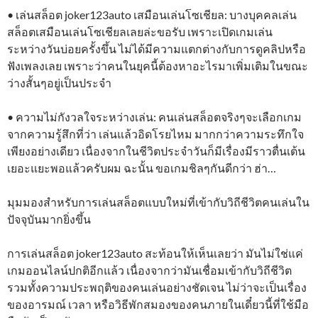
• เล่นสล็อต joker123auto เสมือนเล่นโซเชียล: บางบุคคลเล่น
สล็อตเสมือนเล่นโซเชียลเลยล่ะขอรับ เพราะเปิดเกมเล่น
ระหว่างวันบ่อยครั้งขึ้น ไม่ได้มีความแตกต่างกับการดูคลิปหรือ
ฟังเพลงเลย เพราะว่าคนในยุคนี้ต้องหาอะไรมาเพิ่มเติมในขณะ
ว่างสั้นๆอยู่เป็นประจำ
• ความไม่กังวลใจระหว่างเล่น: คนเล่นสล็อตจริงๆจะเลือกเกม
จากความรู้สึกที่ว่า เล่นแล้วอิดโรยไหม มากกว่าความระทึกใจ
เพียงอย่างเดียว เนื่องจากในชีวิตประจำวันก็มีเรื่องมีราวตื่นเต้น
เยอะแยะพอแล้วครับผม ฉะนั้น ขอเกมชิลๆกันดีกว่า ฮ่า…
มุมมองสำหรับการเล่นสล็อตแบบใหม่ที่เข้ากับวิถีชีวิตคนเล่นใน
ปัจจุบันมากยิ่งขึ้น
การเล่นสล็อต joker123auto สะท้อนให้เห็นเลยว่า มันไม่ใช่แค่
เกมออนไลน์ปกติอีกแล้ว เนื่องจากว่ามันเชื่อมเข้ากับวิถีชีวิต
รวมทั้งความประพฤติของคนเล่นอย่างชัดเจน ไม่ว่าจะเป็นเรื่อง
ของอารมณ์ เวลา หรือวิธีพักสมองของคนภายในเดี๋ยวนี้ที่ใช้มือ