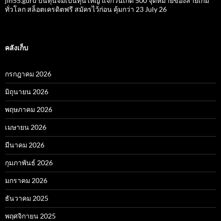
jin55.guru ปั้นทุนจิ๋มเป็นทุนใหญ่ แจกวันเกิด 500 จุดหมายของสายเกม
ทั่วโลก สล็อตเครดิตฟรี สมัครไว้ก่อน คุ้มกว่า 23 July 26
คลังเก็บ
กรกฎาคม 2026
มิถุนายน 2026
พฤษภาคม 2026
เมษายน 2026
มีนาคม 2026
กุมภาพันธ์ 2026
มกราคม 2026
ธันวาคม 2025
พฤศจิกายน 2025