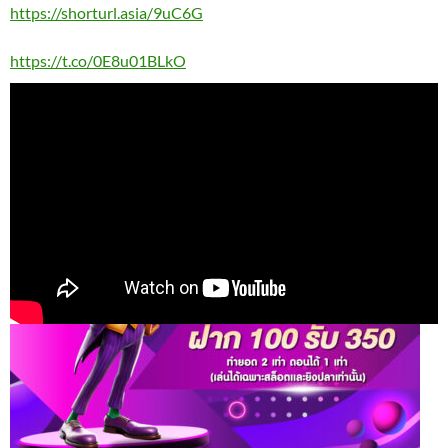
https://shorturl.asia/9uC6G
https://t.co/0E8u01BLkO