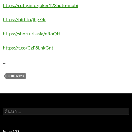
https://cutly.info/joker123auto-mobi
https://bitt.to/jbg74c
https://shorturl.asia/nRoQH
https://t.co/CzF8LnkGnt
…
JOKER123
ค้นหา
สำหรับ:
joker123