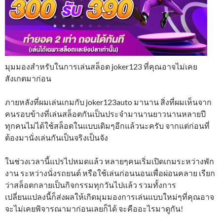
มุมมองสำหรับในการเล่นสล็อต joker123 ที่คุณอาจไม่เคย
สังเกตมาก่อน
ภายหลังที่ผมเล่นเกมกับ joker123auto มานาน สิ่งที่ผมเห็นจาก
คนรอบข้างที่เล่นสล็อตกันเป็นประจำมานานยาวนานหลายปี
ทุกคนไม่ได้ใช้สล็อตในแบบเดิมๆอีกแล้วนะครับ จากแต่ก่อนที่
ต้องมานั่งเล่นกันเป็นจริงเป็นจัง
ในช่วงเวลานี้แปรไปหมดแล้ว หลายๆคนเริ่มเปิดเกมระหว่างพัก
งาน ระหว่างนั่งรถยนต์ หรือใช้เล่นก่อนนอนเพื่อผ่อนคลาย เรียก
ว่าสล็อตกลายเป็นกิจกรรมทุกวันไปแล้ว รวมทั้งการ
เปลี่ยนแปลงนี้ก็ส่งผลให้เกิดมุมมองการเล่นแบบใหม่ๆที่คุณอาจ
จะไม่เคยพิจารณามาก่อนเลยก็ได้ จะคืออะไรมาดูกัน!