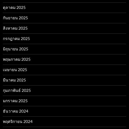
ตุลาคม 2025
กันยายน 2025
สิงหาคม 2025
กรกฎาคม 2025
มิถุนายน 2025
พฤษภาคม 2025
เมษายน 2025
มีนาคม 2025
กุมภาพันธ์ 2025
มกราคม 2025
ธันวาคม 2024
พฤศจิกายน 2024