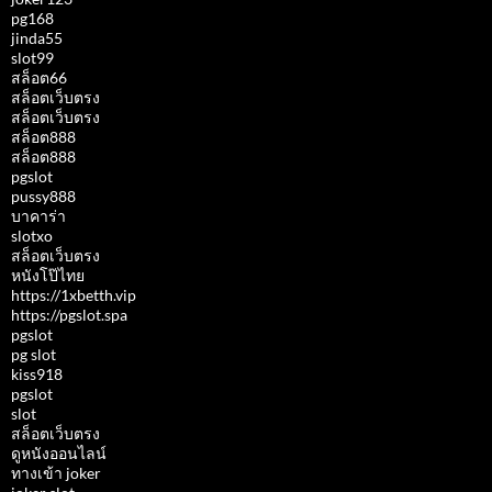
pg168
jinda55
slot99
สล็อต66
สล็อตเว็บตรง
สล็อตเว็บตรง
สล็อต888
สล็อต888
pgslot
pussy888
บาคาร่า
slotxo
สล็อตเว็บตรง
หนังโป๊ไทย
https://1xbetth.vip
https://pgslot.spa
pgslot
pg slot
kiss918
pgslot
slot
สล็อตเว็บตรง
ดูหนังออนไลน์
ทางเข้า joker