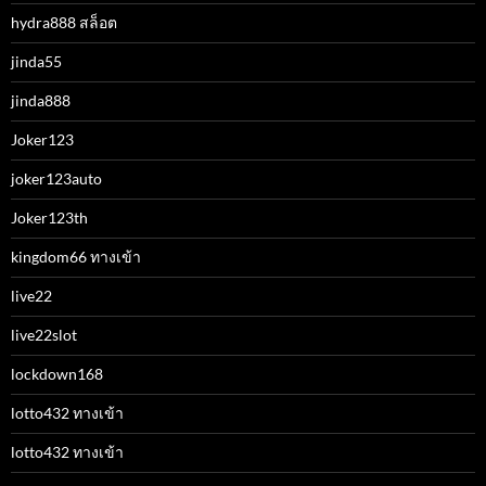
hydra888 สล็อต
jinda55
jinda888
Joker123
joker123auto
Joker123th
kingdom66 ทางเข้า
live22
live22slot
lockdown168
lotto432 ทางเข้า
lotto432 ทางเข้า