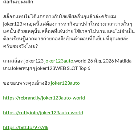
ถือกันเป็นหลัก
สล็อตแทบไม่ได้แตกต่างกับโซเชียลอื่นๆแล้วล่ะครับผม
joker123 คนยุคนี้แค่ต้องการหากิจบาปทำในช่วงเวลาว่างสั้นๆ
แค่นั้น ด้วยเหตุนั้น สล็อตที่เล่นง่าย ใช้เวลาไม่นาน และไม่จำเป็น
ต้องเรียนรู้มากมายก่ายกองจึงเป็นคำตอบที่ดีเยี่ยมที่สุดเลยล่ะ
ครับผมจริงไหม?
เกมสล็อต joker123
joker123auto
.world 26 มิ.ย. 2026 Matilda
เกมJokerสนุกๆ joker123WEB SLOT Top 6
ขอขอบพระคุณอ้างอิง
joker123auto
https://rebrand.ly/joker123auto-world
https://cutly.info/joker123auto-world
https://bitt.to/97s9lk