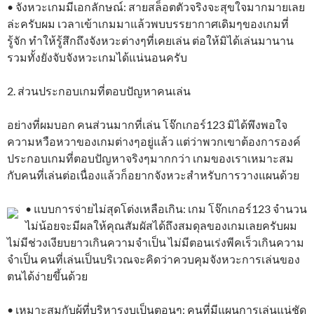
• จังหวะเกมมีเอกลักษณ์: สายสล็อตตัวจริงจะสุขใจมากมายเลย
ล่ะครับผม เวลาเข้าเกมมาแล้วพบบรรยากาศเดิมๆของเกมที่
รู้จัก ทำให้รู้สึกถึงจังหวะต่างๆที่เคยเล่น ต่อให้มิได้เล่นมานาน
รวมทั้งยังจับจังหวะเกมได้แน่นอนครับ
2. ส่วนประกอบเกมที่ตอบปัญหาคนเล่น
อย่างที่ผมบอก คนส่วนมากที่เล่น โจ๊กเกอร์123 มิได้พึงพอใจ
ความหวือหวาของเกมต่างๆอยู่แล้ว แต่ว่าพวกเขาต้องการองค์
ประกอบเกมที่ตอบปัญหาจริงๆมากกว่า เกมของเราเหมาะสม
กับคนที่เล่นต่อเนื่องแล้วก็อยากจังหวะสำหรับการวางแผนด้วย
• แบบการจ่ายไม่สุดโต่งเหลือเกิน: เกม โจ๊กเกอร์123 จำนวน
ไม่น้อยจะมีผลให้คุณสัมผัสได้ถึงสมดุลของเกมเลยครับผม
ไม่มีช่วงเงียบยาวเกินความจำเป็น ไม่มีตอนเร่งพีคเร็วเกินความ
จำเป็น คนที่เล่นเป็นบริเวณจะคิดว่าควบคุมจังหวะการเล่นของ
ตนได้ง่ายขึ้นด้วย
• เหมาะสมกับผู้ที่บริหารงบเป็นตอนๆ: คนที่มีแผนการเล่นแน่ชัด