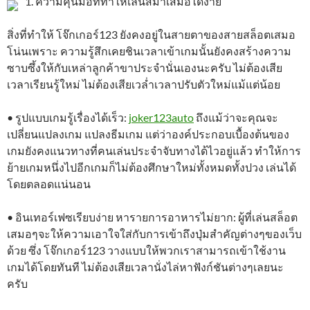
1. ความคุ้นมือที่ทำให้เล่นสม่ำเสมอได้ง่าย
สิ่งที่ทำให้ โจ๊กเกอร์123 ยังคงอยู่ในสายตาของสายสล็อตเสมอ
โน่นเพราะ ความรู้สึกเคยชินเวลาเข้าเกมนั้นยังคงสร้างความ
ซาบซึ้งให้กับเหล่าลูกค้าขาประจำนั่นเองนะครับ ไม่ต้องเสีย
เวลาเรียนรู้ใหม่ ไม่ต้องเสียเวล่ำเวลาปรับตัวใหม่แม้แต่น้อย
• รูปแบบเกมรู้เรื่องได้เร็ว:
joker123auto
ถึงแม้ว่าจะคุณจะ
เปลี่ยนแปลงเกม แปลงธีมเกม แต่ว่าองค์ประกอบเบื้องต้นของ
เกมยังคงแนวทางที่คนเล่นประจำจับทางได้ไวอยู่แล้ว ทำให้การ
ย้ายเกมหนึ่งไปอีกเกมก็ไม่ต้องศึกษาใหม่ทั้งหมดทั้งปวง เล่นได้
โดยตลอดแน่นอน
• อินเทอร์เฟซเรียบง่าย หารายการอาหารไม่ยาก: ผู้ที่เล่นสล็อต
เสมอๆจะให้ความเอาใจใส่กับการเข้าถึงปุ่มสำคัญต่างๆของเว็บ
ด้วย ซึ่ง โจ๊กเกอร์123 วางแบบให้พวกเราสามารถเข้าใช้งาน
เกมได้โดยทันที ไม่ต้องเสียเวลานั่งไล่หาฟังก์ชันต่างๆเลยนะ
ครับ