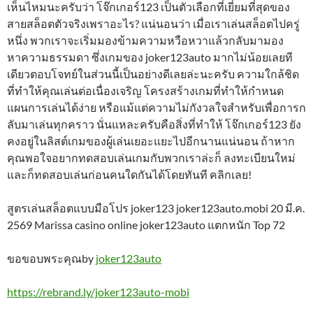
เห็นไหมนะครับว่า โจ๊กเกอร์123 เป็นตัวเลือกที่เยี่ยมที่สุดของ
สายสล็อตตัวจริงเพราอะไร? แน่นอนว่า เมื่อเราเล่นสล็อตไปครู่
หนึ่ง พวกเราจะเริ่มมองข้ามความหวือหวาแล้วกลับมามอง
หาความธรรมดา ซึ่งเกมของ joker123auto มากไม่น้อยเลยที
เดียวตอบโจทย์ในส่วนนี้เป็นอย่างดีเลยล่ะนะครับ ความใกล้ชิด
ที่ทำให้คุณเล่นต่อเนื่องเจริญ โครงสร้างเกมที่ทำให้กำหนด
แผนการเล่นได้ง่าย หรือแม้แต่ความไม่กังวลใจสำหรับเพื่อการก
ลับมาเล่นทุกคราว นั่นแหละครับคือสิ่งที่ทำให้ โจ๊กเกอร์123 ยัง
คงอยู่ในลิสต์เกมของผู้เล่นเยอะแยะไปอีกนานแน่นอน ถ้าหาก
คุณพอใจอยากทดสอบเล่นเกมกับพวกเราล่ะก็ ลงทะเบียนใหม่
และก็ทดสอบเล่นก่อนคนใดกันได้โดยทันที คลิกเลย!
สูตรเล่นสล็อตแบบมือโปร joker123 joker123auto.mobi 20 มี.ค.
2569 Marissa casino online joker123auto แตกหนัก Top 72
ขอขอบพระคุณby
joker123auto
https://rebrand.ly/joker123auto-mobi