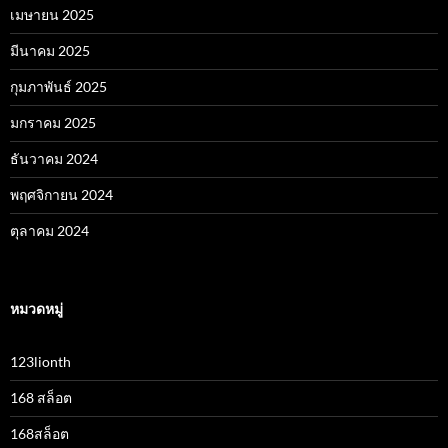
เมษายน 2025
มีนาคม 2025
กุมภาพันธ์ 2025
มกราคม 2025
ธันวาคม 2024
พฤศจิกายน 2024
ตุลาคม 2024
หมวดหมู่
123lionth
168 สล็อต
168สล็อต