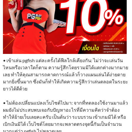
• เข้าเล่น pgfish แต่ละครั้งได้ฟีลใกล้เคียงกัน: ไม่ว่าจะเล่นวัน
ไหนหรือเวลาใดก็ตาม ความรู้สึกโดยรวมมิได้แตกต่างมากมาย
เลย ทำให้คุณสามารถคาดการณ์แล้วก็วางแผนเล่นได้ง่ายดาย
มากยิ่งขึ้นมาก ซึ่งมันก็ทำให้เกิดความรู้สึกว่าเล่นตลอดในระยะ
ยาวได้ดีด้วย
• ไม่ต้องเปลี่ยนแปลงเว็บไซต์ไปมา: จากที่ทดลองใช้งานมาแล้ว
ผมยังไม่ประสบพบเจอกับปัญหาอะไรที่มีความคิดว่าจำต้อง
ทำให้ย้ายเว็บเลยคะครับ เป็นต้นว่า ระบบรวน เข้าเกมมิได้ หรือ
เบิกเงินมิได้ เว็บไซต์โดยมากจะพลาดตรงจุดนี้กันเป็นจำนวน
มากแต่ว่า pgfish ไม่พลาดเลย