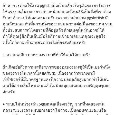
ถ้าหากจะต้องใช้งาน pgfish เป็นเว็บหลักจริงๆมันจะรองรับการ
ใช้แรงงานในระยะยาวก้าวหน้ามากแค่ไหน? นี่เป็นสิ่งที่เราต้อง
รีบหาคำตอบให้เจอเลยนะครับ เพราะว่าค่ายเกม pgslotfish มี
คุณลักษณะเด่นที่ความนิ่งของระบบ ความต่อเนื่องของเกม รวม
ทั้งประสบการณ์โดยรวมที่ดีอยู่แล้ว ด้วยเหตุนั้น มันอาจมิได้
ทำให้คุณรู้สึกตื่นเต้นเมื่อใดก็ตามเข้ามาเล่น แต่คุณจะสุขใจ
ครั้งใดก็ตามเข้ามาเล่นอย่างไม่ต้องสงสัยนะครับ
1. ความเสถียรภาพของระบบที่ทำให้เล่นได้ยาวจริง
ถ้าเกิดเอ๋ยถึงความเสถียรภาพของ pgslot ผมชูให้เป็นเบอร์หนึ่ง
ของวงการในเวลานี้เลยครับผม เนื่องจากว่าพวกเขามี
เซิร์ฟเวอร์ที่มีมาตรฐานและก็ความปลอดภัยสูงมาก ทำให้เล่น
เกมได้อย่างลื่นไหล เล่นแล้วไม่มีสะดุด เล่นตลอดเจริญสุดๆเลย
ล่ะครับ
• ระบบไม่หน่วง เล่น pgfish ต่อเนื่องเจริญ: จากที่ทดลองเล่น
หลายระยะเวลา ผมบอกเลยว่า ไม่ว่าจะเป็นตอนคนเยอะหรือ