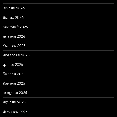
เมษายน 2026
มีนาคม 2026
กุมภาพันธ์ 2026
มกราคม 2026
ธันวาคม 2025
พฤศจิกายน 2025
ตุลาคม 2025
กันยายน 2025
สิงหาคม 2025
กรกฎาคม 2025
มิถุนายน 2025
พฤษภาคม 2025