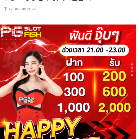
17 เมษายน 2026