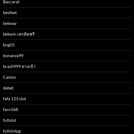
Baccarat
bestbet
betway
bkkwin เครดิตฟรี
bng55
bonanza99
brazil999 ทางเข้า
Casino
debet
fafa 123 slot
faro168
fullslot
fullslotpg