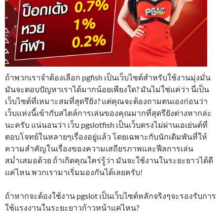
ถ้าพวกเราจำต้องเลือก pgfish เป็นเว็บไซต์สำหรับใช้งานมุ่งมั่น
มันจะตอบปัญหาเราได้มากน้อยเพียงใด? มันไม่ใช่แค่ว่า นี่เป็น
เว็บไซต์ที่เหมาะสมที่สุดรึยัง? แต่คุณจะต้องถามตนเองก่อนว่า
เว็บแห่งนี้เข้ากับสไตล์การเล่นของคุณมากที่สุดรึยังต่างหากล่ะ
นะครับ แน่นอนว่า เว็บ pgslotfish เป็นเว็บตรงไม่ผ่านเอเย่นต์ที่
ตอบโจทย์ในหลายๆเรื่องอยู่แล้ว โดยเฉพาะกับนักเดิมพันที่ให้
ความสำคัญในเรื่องของความเสถียรภาพและฟีลการเล่น
สม่ำเสมอด้วย ถ้าเกิดคุณใคร่รู้ว่า มันจะใช้งานในระยะยาวได้ดี
แค่ไหน พวกเรามาเริ่มมองกันได้เลยครับ!
ถ้าหากจะต้องใช้งาน pgslot เป็นเว็บไซต์หลักจริงๆจะรองรับการ
ใช้แรงงานในระยะยาวก้าวหน้าแค่ไหน?