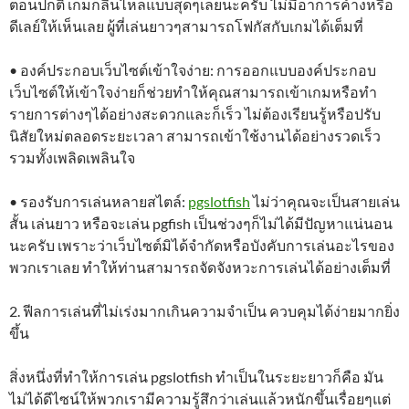
ตอนปกติ เกมก็ลื่นไหลแบบสุดๆเลยนะครับ ไม่มีอาการค้างหรือ
ดีเลย์ให้เห็นเลย ผู้ที่เล่นยาวๆสามารถโฟกัสกับเกมได้เต็มที่
• องค์ประกอบเว็บไซต์เข้าใจง่าย: การออกแบบองค์ประกอบ
เว็บไซต์ให้เข้าใจง่ายก็ช่วยทำให้คุณสามารถเข้าเกมหรือทำ
รายการต่างๆได้อย่างสะดวกและก็เร็ว ไม่ต้องเรียนรู้หรือปรับ
นิสัยใหม่ตลอดระยะเวลา สามารถเข้าใช้งานได้อย่างรวดเร็ว
รวมทั้งเพลิดเพลินใจ
• รองรับการเล่นหลายสไตล์:
pgslotfish
ไม่ว่าคุณจะเป็นสายเล่น
สั้น เล่นยาว หรือจะเล่น pgfish เป็นช่วงๆก็ไม่ได้มีปัญหาแน่นอน
นะครับ เพราะว่าเว็บไซต์มิได้จำกัดหรือบังคับการเล่นอะไรของ
พวกเราเลย ทำให้ท่านสามารถจัดจังหวะการเล่นได้อย่างเต็มที่
2. ฟีลการเล่นที่ไม่เร่งมากเกินความจำเป็น ควบคุมได้ง่ายมากยิ่ง
ขึ้น
สิ่งหนึ่งที่ทำให้การเล่น pgslotfish ทำเป็นในระยะยาวก็คือ มัน
ไม่ได้ดีไซน์ให้พวกเรามีความรู้สึกว่าเล่นแล้วหนักขึ้นเรื่อยๆแต่