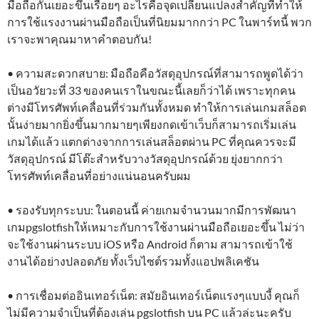
มือถือกันเยอะขึ้นเรื่อยๆ อะไรคือจุดเปลี่ยนแปลงสำคัญที่ทำให้
การใช้แรงงานผ่านมือถือเป็นที่นิยมมากกว่า PC ในพาร์ทนี้ พวก
เราจะพาคุณมาหาคำตอบกัน!
• ความสะดวกสบาย: มือถือคือวัสดุอุปกรณ์ที่สามารถพูดได้ว่า
เป็นอวัยวะที่ 33 ของคนเราในขณะนี้เลยก็ว่าได้ เพราะทุกคน
ต่างมีโทรศัพท์เคลื่อนที่ร่วมกันทั้งหมด ทำให้การเล่นเกมสล็อต
นั้นง่ายมากยิ่งขึ้นมากมายๆเพียงกดเข้าเว็บก็สามารถเริ่มเล่น
เกมได้แล้ว แตกต่างจากการเล่นสล็อตผ่าน PC ที่คุณควรจะมี
วัสดุอุปกรณ์ มีโต๊ะสำหรับวางวัสดุอุปกรณ์ด้วย ยุ่งยากกว่า
โทรศัพท์เคลื่อนที่อย่างแน่นอนครับผม
• รองรับทุกระบบ: ในตอนนี้ ค่ายเกมจำนวนมากมีการพัฒนา
เกมpgslotfishให้เหมาะกับการใช้งานผ่านมือถือเยอะขึ้น ไม่ว่า
จะใช้งานผ่านระบบ iOS หรือ Android ก็ตาม สามารถเข้าใช้
งานได้อย่างปลอดภัย ทั้งเว็บไซต์รวมทั้งแอปพลิเคชัน
• การเชื่อมต่ออินเทอร์เน็ต: สมัยอินเทอร์เน็ตแรงๆแบบงี้ คุณก็
ไม่มีความจำเป็นที่ต้องเล่น pgslotfish บน PC แล้วล่ะนะครับ