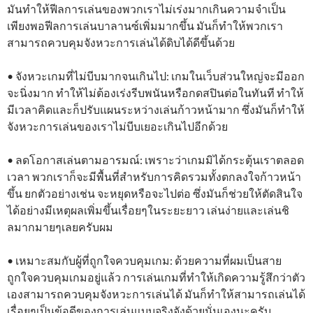
มันทำให้ฟีลการเล่นของพวกเราไม่เร่งมากเกินความจำเป็น
เพียงพอฟีลการเล่นบาลานซ์เพิ่มมากขึ้น มันก็ทำให้พวกเรา
สามารถควบคุมจังหวะการเล่นได้ดิบได้ดีขึ้นด้วย
• จังหวะเกมที่ไม่บีบมากจนเกินไป: เกมในเว็บส่วนใหญ่จะมีออก
จะนิ่งมาก ทำให้ไม่ต้องเร่งรีบพนันหรือกดสปินต่อในทันที ทำให้
มีเวลาคิดและก็ปรับแผนระหว่างเล่นก้าวหน้ามาก ซึ่งมันก็ทำให้
จังหวะการเล่นของเราไม่บีบเยอะเกินไปอีกด้วย
• ลดโอกาสเล่นตามอารมณ์: เพราะว่าเกมมิได้กระตุ้นเราตลอด
เวลา พวกเราก็จะมีพื้นที่สำหรับการคิดรวมทั้งตกลงใจก้าวหน้า
ขึ้น ยกตัวอย่างเช่น จะหยุดหรือจะไปต่อ ซึ่งมันก็ช่วยให้ตัดสินใจ
ได้อย่างมีเหตุผลเพิ่มขึ้นเรื่อยๆในระยะยาว เล่นง่ายและเล่นชิ
ลมากมายๆเลยครับผม
• เหมาะสมกับผู้ที่ถูกใจควบคุมเกม: ด้วยความที่ผมเป็นสาย
ถูกใจควบคุมเกมอยู่แล้ว การเล่นเกมที่ทำให้เกิดความรู้สึกว่าตัว
เองสามารถควบคุมจังหวะการเล่นได้ มันก็ทำให้สามารถเล่นได้
เรื่อยๆเป็นข้อดีของการเล่นแบบจริงจังด้วยนั่นเองนะครับ