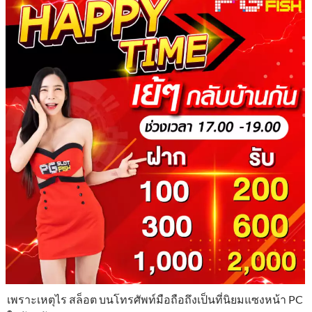
เพราะเหตุไร สล็อต บนโทรศัพท์มือถือถึงเป็นที่นิยมแซงหน้า PC