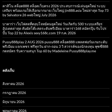
คาสิโน สล็อต888 สล็อตเว็บตรง 2026 ประสบการณ์เล่นยุคใหม่ ระบบ
เสถียร พร้อมเกมให้เลือกมากมาย เว็บใหญ่ jin888.asia ใหม่ล่าสุด Top 73
by Salvatore 26 webใหญ่ July 2026
บาคาร่า เว็บไพ่สดที่ตอบโจทย์คนยุคใหม่ วันเกิดรับ 500 ระบบเสถียร
อัปเดตล่าสุด สัมผัสโต๊ะสดระดับพรีเมียม บาคาร่า168 สมัครปุ๊บ รับโปร
ปั๊บ Top 22 by Alexis sexy168c.com 19 ก.ค. 2026
Pussy888play 2 AUG 2026 pussy888 สล็อต888 แพลตฟอร์มเกมระดับ
พรีเมียม แจกเพชร ฟรีทุกวัน ฝาก-ถอน 3 วิ สวรรค์ของนักลงทุน พุซซี่888
กดสมัคร รับความสนุก Top 60 by Madeleine Pussy888play.me
คลังเก็บ
สิงหาคม 2026
กรกฎาคม 2026
มิถุนายน 2026
พฤษภาคม 2026