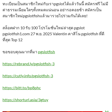
ทะเบียนเป็นสมาชิกใหม่กับเราpgslotได้แล้ววันนี้ สมัครฟรี ไม่มี
ค่าธรรมเนียมใดๆทั้งหมดแน่นอน อย่ารอคอยช้า สมัครเป็น
สมาชิกใหม่pgslotfishแล้วมารวยไปร่วมกันได้เลย!
สล็อตฝาก 10 รับ 100 โปรโมชั่นใหม่ล่าสุด pgslot
pgslotfish1.com 27 พ.ย. 2025 Valentin คาสิโน pgslotfish ที่ดี
ที่สุด Top 12
ขอขอบคุณมากที่มา
pgslotfish
https://rebrand.ly/pgslotfish-3
https://cutly.info/pgslotfish-3
https://bitt.to/bp8phc
https://shorturl.asia/3gtuy
ht