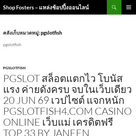
ค้นหา
Shop Fosters – แหล่งช้อปปิ้งออนไลน์
ข้าม
เมนูหลัก
ไป
ยัง
เนื้อหา
คลังเก็บหมวดหมู่: pgslotfish
pgslotfish
PGSLOTFISH
PGSLOT สล็อตแตกไว โบนัส
แรง ค่ายดังครบ จบในเว็บเดียว
20 JUN 69 เวปไซต์ แจกหนัก
PGSLOTFISH4.COM CASINO
ONLINE เว็บแม่ เครดิตฟรี
TOP 33 BY JANEEN