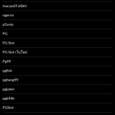
macau69 สมัคร
ngernn
p2vvip
PG
PG Slot
PG Slot เว็บใหม่
Pg99
pgfish
pgheng99
pgjoker
pgk44b
PGSlot