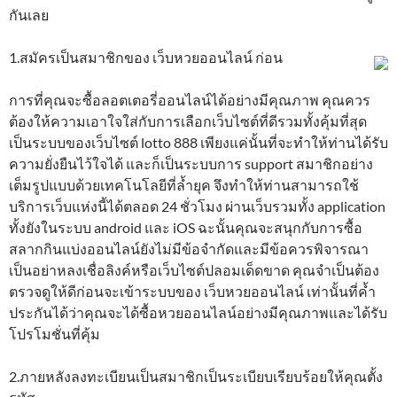
กันเลย
1.สมัครเป็นสมาชิกของ เว็บหวยออนไลน์ ก่อน
การที่คุณจะซื้อลอตเตอรี่ออนไลน์ได้อย่างมีคุณภาพ คุณควร
ต้องให้ความเอาใจใส่กับการเลือกเว็บไซต์ที่ดีรวมทั้งคุ้มที่สุด
เป็นระบบของเว็บไซต์ lotto 888 เพียงแค่นั้นที่จะทำให้ท่านได้รับ
ความยั่งยืนไว้ใจได้ และก็เป็นระบบการ support สมาชิกอย่าง
เต็มรูปแบบด้วยเทคโนโลยีที่ล้ำยุค จึงทำให้ท่านสามารถใช้
บริการเว็บแห่งนี้ได้ตลอด 24 ชั่วโมง ผ่านเว็บรวมทั้ง application
ทั้งยังในระบบ android และ iOS ฉะนั้นคุณจะสนุกกับการซื้อ
สลากกินแบ่งออนไลน์ยังไม่มีข้อจำกัดและมีข้อควรพิจารณา
เป็นอย่าหลงเชื่อลิงค์หรือเว็บไซต์ปลอมเด็ดขาด คุณจำเป็นต้อง
ตรวจดูให้ดีก่อนจะเข้าระบบของ เว็บหวยออนไลน์ เท่านั้นที่ค้ำ
ประกันได้ว่าคุณจะได้ซื้อหวยออนไลน์อย่างมีคุณภาพและได้รับ
โปรโมชั่นที่คุ้ม
2.ภายหลังลงทะเบียนเป็นสมาชิกเป็นระเบียบเรียบร้อยให้คุณตั้ง