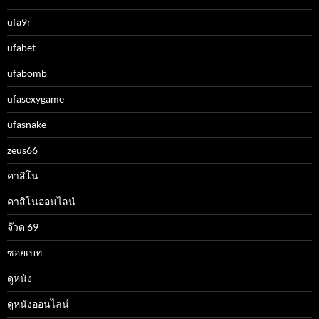
ufa9r
ufabet
ufabomb
ufasexygame
ufasnake
zeus66
คาสิโน
คาสิโนออนไลน์
จ๊วด 69
ซอยเบท
ดูหนัง
ดูหนังออนไลน์