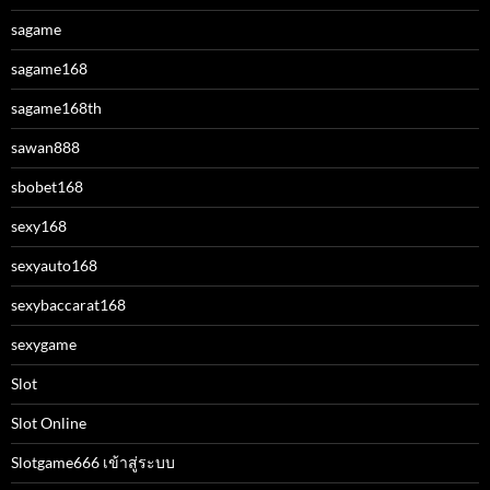
sagame
sagame168
sagame168th
sawan888
sbobet168
sexy168
sexyauto168
sexybaccarat168
sexygame
Slot
Slot Online
Slotgame666 เข้าสู่ระบบ