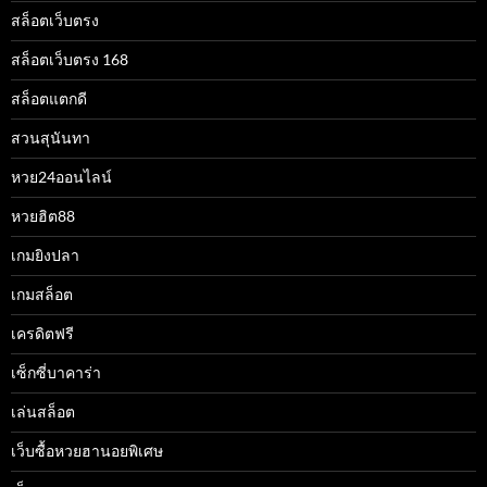
สล็อตเว็บตรง
สล็อตเว็บตรง 168
สล็อตแตกดี
สวนสุนันทา
หวย24ออนไลน์
หวยฮิต88
เกมยิงปลา
เกมสล็อต
เครดิตฟรี
เซ็กซี่บาคาร่า
เล่นสล็อต
เว็บซื้อหวยฮานอยพิเศษ