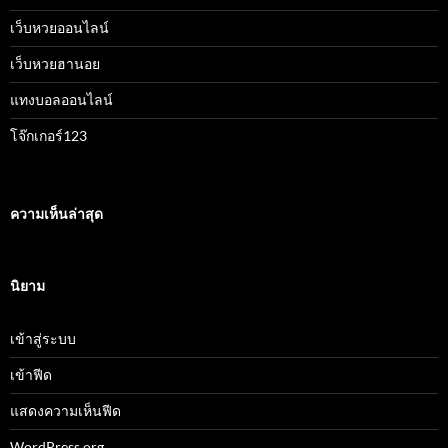
เว็บหวยออนไลน์
เว็บหวยฮานอย
แทงบอลออนไลน์
โจ๊กเกอร์123
ความเห็นล่าสุด
นิยาม
เข้าสู่ระบบ
เข้าฟีด
แสดงความเห็นฟีด
WordPress.org