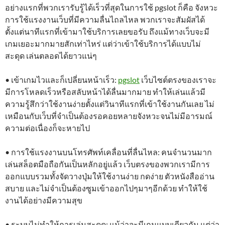
อย่างแรกที่พวกเรารับรู้ได้เร็วที่สุดในการใช้ pgslot ก็คือ จังหวะ
การใช้แรงงานเว็บที่มีความลื่นไถลไหล พวกเราจะสัมผัสได้
ตั้งแต่นาทีแรกที่เข้ามาใช้บริการเลยขอรับ ถึงแม้ทางเว็บจะมี
เกมเยอะมากมายสักเท่าไหร่ แต่ว่าเข้าใช้บริการได้แบบไม่
สะดุด เล่นตลอดได้ยาวแน่ๆ
• เข้าเกมไวและก็เปลี่ยนหน้าเร็ว:
pgslot
เว็บไซต์ตรงของเราจะ
มีการโหลดเร็วหรือสลับหน้าได้ลื่นมากมาย ทำให้เล่นแล้วมี
ความรู้สึกว่าใช้งานง่ายตั้งแต่วินาทีแรกที่เข้าใช้งานกันเลย ไม่
เหมือนกับเว็บที่จำเป็นต้องรอคอยหลายจังหวะจนไม่มีอารมณ์
ความต่อเนื่องก็จะหายไป
• การใช้แรงงานบนโทรศัพท์เคลื่อนที่ลื่นไหล: คนจำนวนมาก
เล่นสล็อตมือถือกันเป็นหลักอยู่แล้ว เว็บตรงของพวกเรามีการ
ออกแบบรวมทั้งจัดวางปุ่มให้ใช้งานง่าย กดง่าย ตัวหนังสืออ่าน
สบาย และไม่จำเป็นต้องซูมเข้าออกไปๆมาๆอีกด้วย ทำให้ใช้
งานได้อย่างมีความสุข
• ระบบไม่ทำให้การเล่นสะดุด: แม้ว่าจะมีเกมแบบเดียวกัน แต่ว่า