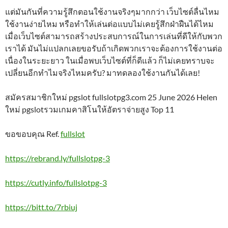
แต่มันกันที่ความรู้สึกตอนใช้งานจริงๆมากกว่า เว็บไซต์ลื่นไหม
ใช้งานง่ายไหม หรือทำให้เล่นต่อแบบไม่เคยรู้สึกฝ่าฝืนได้ไหม
เมื่อเว็บไซต์สามารถสร้างประสบการณ์ในการเล่นที่ดีให้กับพวก
เราได้ มันไม่แปลกเลยขอรับถ้าเกิดพวกเราจะต้องการใช้งานต่อ
เนื่องในระยะยาว ในเมื่อพบเว็บไซต์ที่ก็ดีแล้ว ก็ไม่เคยทราบจะ
เปลี่ยนอีกทำไมจริงไหมครับ? มาทดลองใช้งานกันได้เลย!
สมัครสมาชิกใหม่ pgslot fullslotpg3.com 25 June 2026 Helen
ใหม่ pgslotรวมเกมคาสิโนให้อัตราจ่ายสูง Top 11
ขอขอบคุณ Ref.
fullslot
https://rebrand.ly/fullslotpg-3
https://cutly.info/fullslotpg-3
https://bitt.to/7rbiuj