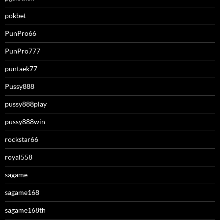
pokbet
PunPro66
PunPro777
puntaek77
Pussy888
pussy888play
pussy888win
rockstar66
royal558
sagame
sagame168
sagame168th