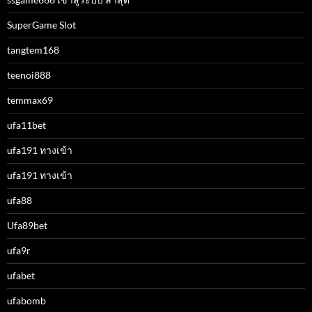
SuperGame Slot
tangtem168
teenoi888
temmax69
ufa11bet
ufa191 ทางเข้า
ufa191 ทางเข้า
ufa88
Ufa89bet
ufa9r
ufabet
ufabomb