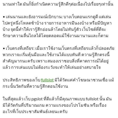
นานเท่าใด มันก็ยิ่งกำเนิดความรู้สึกดีๆต่อเนื่องไปเรื่อยๆเท่านั้น
• เล่นนานและยังอารมณ์เบิกบาน: บางเว็บตอนแรกดูดี แต่เล่น
ไปครู่หนึ่งโหลดช้าบ้าง รายการอาหารมึนงงบ้าง หรือมีปัญหา
บ้าง จุดนี้ทำให้เรารู้สึกอ่อนล้าโดยไม่ทันรู้ตัว เว็บไซต์ที่ดีจะ
รักษาความลื่นไถลได้โดยตลอดแม้ใช้งานมานานและก็ตาม
• เว็บตรงที่เสถียร: เมื่อเราใช้งานเว็บตรงที่เสถียรแล้วก็ปลอดภัย
พวกเราจะเริ่มคุ้นมือและใช้งานได้แบบทันที ความรู้สึกตรงนี้
สำคัญมากนะครับ เพราะสมองเราชอบสิ่งที่คาดการณ์ได้อยู่
แล้ว การเล่นแบบไม่ต้องระวังจะทำให้เล่นอย่างสบายใจ
ประสิทธิภาพของเว็บ
fullslot
มิได้วัดแค่คำโฆษณาชวนเชื่อ แม้
กระนั้นวัดกันที่ความรู้สึกตอนใช้งาน
ในที่สุดแล้ว เว็บ pgslot ที่ดีแล้วก็มีคุณภาพแบบ fullslot นั้น มัน
มิได้วัดกันที่ปริมาณเกม ความแรงของโปรโมชัน หรือเรื่อง
อะไรที่เว็บประชาสัมพันธ์เลยนะครับ