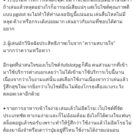
ถ้าเล่นแล้วหลุดอย่างไรก็อารมณ์เสียแน่ๆ แต่เว็บไซต์คุณภาพดี
แบบ pgslot จะไม่ทำให้ท่านเจอปัญนี้แน่นอน เล่นลื่นไหลไม่มี
หลุด ค้าง หรือกระเด้งบ่อยมาก เล่นยาวกับเกมที่ชอบได้ตาม
อยาก
2. ผู้เล่นมักวินิจฉัยประสิทธิภาพเว็บจาก “ความสบายใจ”
มากกว่าความหวือหวา
อีกจุดที่น่าสนใจของเว็บไซต์ fullslotpg ก็คือ คนส่วนมากที่เข้า
มาใช้บริการต่างบอกเลยว่า ไม่ได้เข้ามาใช้บริการเว็บนี้นาน
เนื่องจากว่าเว็บงามแค่นั้น แต่เลือกใช้งานเนื่องจากว่าเล่นแล้ว
รู้สึกสุขใจมากยิ่งกว่าเว็บไซต์อื่น ไม่ต้องโกรธเคืองแวงระวัง
ตลอดเวลาอีกด้วย
• รายการอาหารเข้าใจง่าย เล่นแล้วไม่อิดโรย: เว็บไซต์ที่จัด
ประเภทชัด หาเกมง่าย และก็ไม่อ้อมค้อม ยังไงก็ได้ดวงใจแฟนๆ
สล็อตอยู่แล้วขอรับ เพราะทำให้รู้สึกว่า ใช้งานแล้วไม่อิดโรย ไม่
ต้องมานั่งจำหรือเดาว่าปุ่มอยู่ที่ไหน ใช้งานได้ง่ายแน่นอน