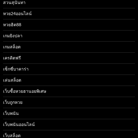
สวนสุนันทา
หวย24ออนไลน์
หวยฮิต88
เกมยิงปลา
เกมสล็อต
เครดิตฟรี
เซ็กซี่บาคาร่า
เล่นสล็อต
เว็บซื้อหวยฮานอยพิเศษ
เว็บถูกหวย
เว็บพนัน
เว็บพนันออนไลน์
เว็บสล็อต