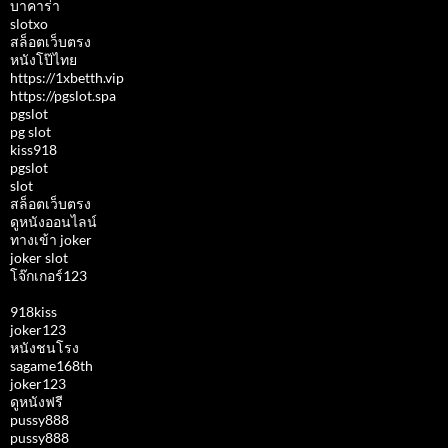
บาคาร่า
slotxo
สล็อตเว็บตรง
หนังโป๊ไทย
https://1xbetth.vip
https://pgslot.spa
pgslot
pg slot
kiss918
pgslot
slot
สล็อตเว็บตรง
ดูหนังออนไลน์
ทางเข้า joker
joker slot
โจ๊กเกอร์123
918kiss
joker123
หนังชนโรง
sagame168th
joker123
ดูหนังฟรี
pussy888
pussy888