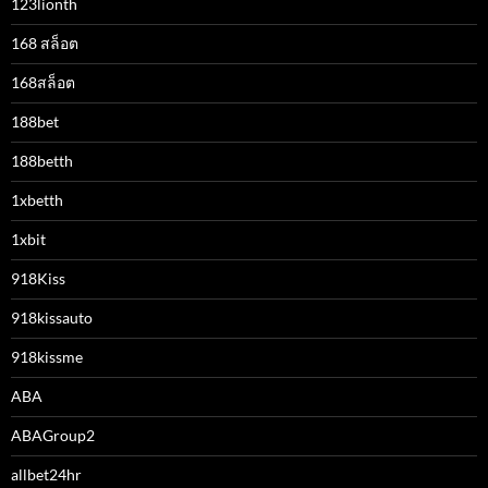
123lionth
168 สล็อต
168สล็อต
188bet
188betth
1xbetth
1xbit
918Kiss
918kissauto
918kissme
ABA
ABAGroup2
allbet24hr