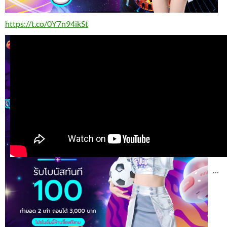
https://t.co/0Y7n94ikSt
…