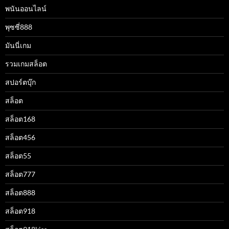
พนันออนไลน์
พุซซี่888
มันนี่เกม
รวมเกมสล็อต
สปอร์ตบุ๊ก
สล็อต
สล็อต168
สล็อต456
สล็อต55
สล็อต777
สล็อต888
สล็อต918