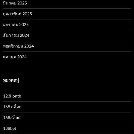
มีนาคม 2025
กุมภาพันธ์ 2025
มกราคม 2025
ธันวาคม 2024
พฤศจิกายน 2024
ตุลาคม 2024
หมวดหมู่
123lionth
168 สล็อต
168สล็อต
188bet