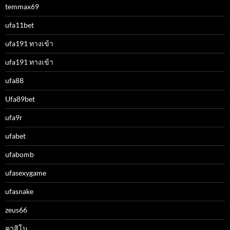
temmax69
ufa11bet
ufa191 ทางเข้า
ufa191 ทางเข้า
ufa88
Ufa89bet
ufa9r
ufabet
ufabomb
ufasexygame
ufasnake
zeus66
คาสิโน