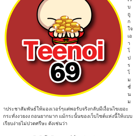
บ
ถู
ก
ใจ
เอ
า
โ
ป
ร
โ
ม
ชั่
น
ม
าประชาสัมพันธ์ให้มองเวอร์ๆแต่พอรับจริงกลับมีเงื่อนไขเยอะ
กระทั่งงวยงง ถอนยากมาก แม้กระนั้นของเว็บไซต์แห่งนี้ให้แบบ
เรียบง่ายไม่ปวดศรีษะ ดังเช่นว่า