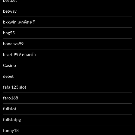
bestbet
betway
bkkwin เครดิตฟรี
bng55
bonanza99
brazil999 ทางเข้า
Casino
debet
fafa 123 slot
faro168
fullslot
fullslotpg
funny18