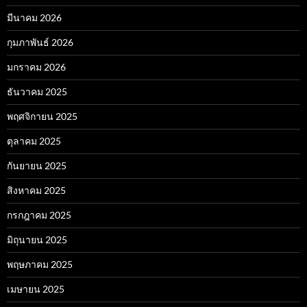
มีนาคม 2026
กุมภาพันธ์ 2026
มกราคม 2026
ธันวาคม 2025
พฤศจิกายน 2025
ตุลาคม 2025
กันยายน 2025
สิงหาคม 2025
กรกฎาคม 2025
มิถุนายน 2025
พฤษภาคม 2025
เมษายน 2025