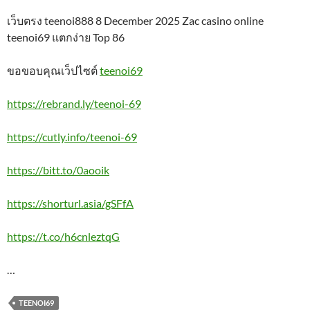
เว็บตรง teenoi888 8 December 2025 Zac casino online
teenoi69 แตกง่าย Top 86
ขอขอบคุณเว็ปไซต์
teenoi69
https://rebrand.ly/teenoi-69
https://cutly.info/teenoi-69
https://bitt.to/0aooik
https://shorturl.asia/gSFfA
https://t.co/h6cnleztqG
…
TEENOI69