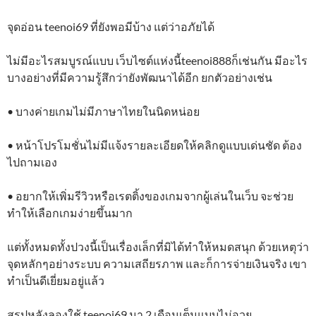
จุดอ่อน teenoi69 ที่ยังพอมีบ้าง แต่ว่าอภัยได้
ไม่มีอะไรสมบูรณ์แบบ เว็บไซต์แห่งนี้teenoi888ก็เช่นกัน มีอะไร
บางอย่างที่มีความรู้สึกว่ายังพัฒนาได้อีก ยกตัวอย่างเช่น
• บางค่ายเกมไม่มีภาษาไทยในนิดหน่อย
• หน้าโปรโมชั่นไม่มีแจ้งรายละเอียดให้คลิกดูแบบเด่นชัด ต้อง
ไปถามเอง
• อยากให้เพิ่มรีวิวหรือเรตติ้งของเกมจากผู้เล่นในเว็บ จะช่วย
ทำให้เลือกเกมง่ายขึ้นมาก
แต่ทั้งหมดทั้งปวงนี้เป็นเรื่องเล็กที่มิได้ทำให้หมดสนุก ด้วยเหตุว่า
จุดหลักๆอย่างระบบ ความเสถียรภาพ และก็การจ่ายเงินจริง เขา
ทำเป็นดีเยี่ยมอยู่แล้ว
สรุปหลังลองใช้ teenoi69 มา 2 เดือนเต็มแบบไม่อวย