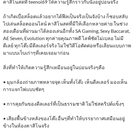
คาสิโนสดที่ teenoi69 ให้ความรู้สึกราวกับนั่งอยู่บ่อนจริง
ถ้าเกิดเบื่อสล็อตแล้วอยากได้ฟีลเป็นจริงเป็นจังบ้าง ก็ชอบสลับ
ไปเล่นสล็อตออนไลน์ คาสิโนสดที่มีให้เลือกหลายค่าย ในช่วง
สองเดือนที่ผ่านมาได้ลองเล่นอีกทั้ง SA Gaming, Sexy Baccarat,
AE Seven, Evolution ทุกค่ายคุณภาพดี ไลฟ์ชัดไม่เบลอ ไม่มี
ดีเลย์ ทุกโต๊ะมีดีลเลอร์จริง ไม่ใช่วิดีโอตัดต่อหรือเลียนแบบภาพ
มาแบบเว็บเก่าๆที่เคยเจอมาก่อน
สิ่งที่ทำให้เกิดความรู้สึกเหมือนอยู่ในบ่อนจริงๆคือ
• มุมกล้องถ่ายภาพหลายจุด เห็นทั้งโต๊ะ เห็นดีลเลอร์ มองเห็น
การแจกไพ่แบบชัดๆ
• การคุยกันของดีลเลอร์ที่เป็นธรรมชาติ ไม่ใช่สคริปต์แข็งๆ
• เสียงพื้นข้างหลังของโต๊ะอื่นๆที่ทำให้บรรยากาศเสมือนอยู่
ข้างในห้องคาสิโนจริง