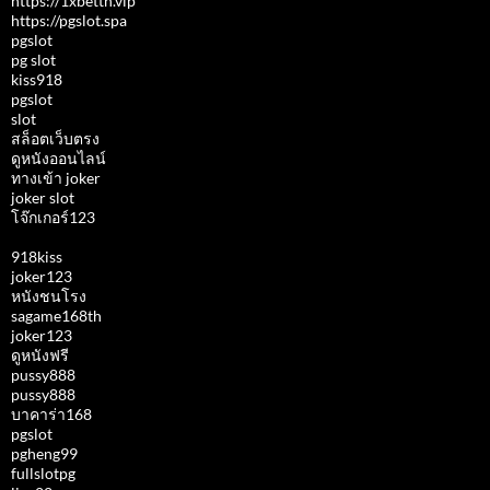
https://1xbetth.vip
https://pgslot.spa
pgslot
pg slot
kiss918
pgslot
slot
สล็อตเว็บตรง
ดูหนังออนไลน์
ทางเข้า joker
joker slot
โจ๊กเกอร์123
918kiss
joker123
หนังชนโรง
sagame168th
joker123
ดูหนังฟรี
pussy888
pussy888
บาคาร่า168
pgslot
pgheng99
fullslotpg