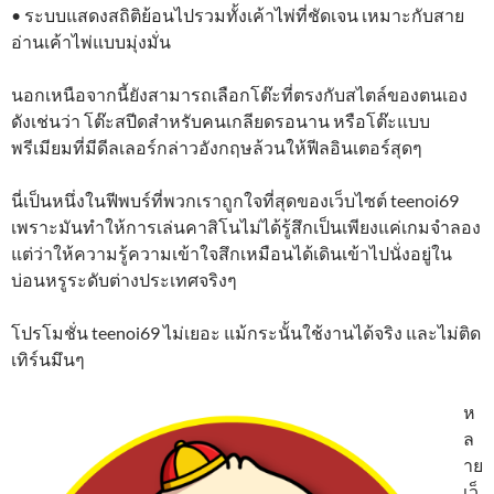
• ระบบแสดงสถิติย้อนไปรวมทั้งเค้าไพ่ที่ชัดเจน เหมาะกับสาย
อ่านเค้าไพ่แบบมุ่งมั่น
นอกเหนือจากนี้ยังสามารถเลือกโต๊ะที่ตรงกับสไตล์ของตนเอง
ดังเช่นว่า โต๊ะสปีดสำหรับคนเกลียดรอนาน หรือโต๊ะแบบ
พรีเมียมที่มีดีลเลอร์กล่าวอังกฤษล้วนให้ฟีลอินเตอร์สุดๆ
นี่เป็นหนึ่งในฟีพบร์ที่พวกเราถูกใจที่สุดของเว็บไซต์ teenoi69
เพราะมันทำให้การเล่นคาสิโนไม่ได้รู้สึกเป็นเพียงแค่เกมจำลอง
แต่ว่าให้ความรู้ความเข้าใจสึกเหมือนได้เดินเข้าไปนั่งอยู่ใน
บ่อนหรูระดับต่างประเทศจริงๆ
โปรโมชั่น teenoi69 ไม่เยอะ แม้กระนั้นใช้งานได้จริง และไม่ติด
เทิร์นมึนๆ
ห
ล
าย
เว็