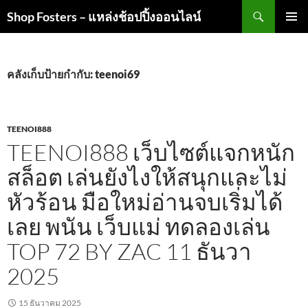
ค้นหา
Shop Fosters – แหล่งช้อปปิ้งออนไลน์
ข้าม
เมนูหลัก
ไป
ยัง
เนื้อหา
คลังเก็บป้ายกำกับ: teenoi69
TEENOI888
TEENOI888 เว็บไซต์แจกหนัก
สล็อต เล่นยังไงให้สนุกและไม่
หัวร้อน มือใหม่อ่านจบเริ่มได้
เลย พนัน เว็บแม่ ทดลองเล่น
TOP 72 BY ZAC 11 ธันวา
2025
15 ธันวาคม 2025