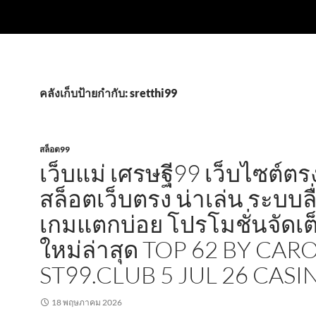
คลังเก็บป้ายกำกับ: sretthi99
สล็อต99
เว็บแม่ เศรษฐี99 เว็บไซต์ตรง
สล็อตเว็บตรง น่าเล่น ระบบลื
เกมแตกบ่อย โปรโมชั่นจัดเต
ใหม่ล่าสุด TOP 62 BY CAR
ST99.CLUB 5 JUL 26 CASI
18 พฤษภาคม 2026