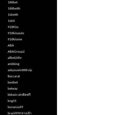
188bet
188betth
1xbetth
1xbit
918Kiss
918kissauto
918kissme
ABA
ABAGroup2
allbet24hr
ambking
askyouwin888 vip
Baccarat
bestbet
betway
bkkwin เครดิตฟรี
bng55
bonanza99
brazil999 ทางเข้า