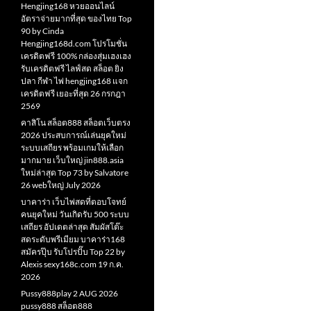
Hengjing168 หวยออนไลน์
อัตราจ่ายมากที่สุด ของไทย Top
90 by Cinda
Hengjing168d.com โปรโมชั่น
เครดิตฟรี 100% กล่องสุ่มเฮงเฮง
รับเครดิตฟรี ไลฟ์สด สล็อต ยิง
ปลา กีฬา ไพ่ hengjing168 แจก
เครดิตฟรี เยอะที่สุด 26 กรกฎา
2569
คาสิโน สล็อต888 สล็อตเว็บตรง
2026 ประสบการณ์เล่นยุคใหม่
ระบบเสถียร พร้อมเกมให้เลือก
มากมาย เว็บใหญ่ jin888.asia
ใหม่ล่าสุด Top 73 by Salvatore
26 webใหญ่ July 2026
บาคาร่า เว็บไพ่สดที่ตอบโจทย์
คนยุคใหม่ วันเกิดรับ 500 ระบบ
เสถียร อัปเดตล่าสุด สัมผัสโต๊ะ
สดระดับพรีเมียม บาคาร่า168
สมัครปุ๊บ รับโปรปั๊บ Top 22 by
Alexis sexy168c.com 19 ก.ค.
2026
Pussy888play 2 AUG 2026
pussy888 สล็อต888