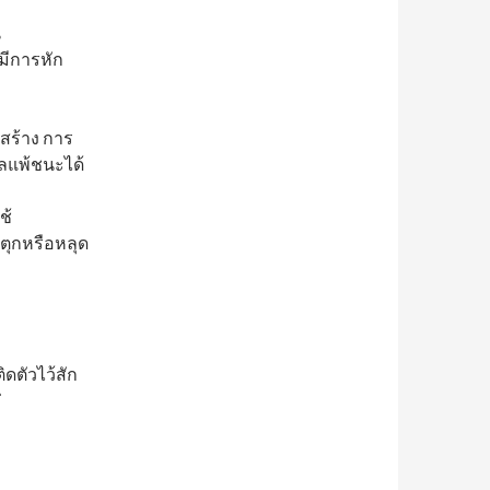
น
มีการหัก
้สร้าง การ
ลแพ้ชนะได้
ช้
ตุกหรือหลุด
ติดตัวไว้สัก
่