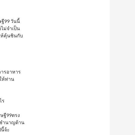
ฐี99 วันนี้
ยไม่จำเป็น
้คุ้นชินกับ
ายการอาหาร
ให้ท่าน
ะไร
รษฐี99ตรง
วามชำนาญด้าน
ี้จ้ะ