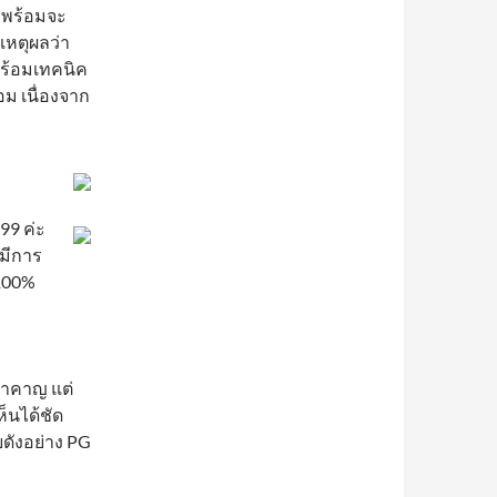
ี่พร้อมจะ
เหตุผลว่า
 พร้อมเทคนิค
อม เนื่องจาก
99 ค่ะ
ยมีการ
 100%
รำคาญ แต่
็นได้ชัด
ดังอย่าง PG