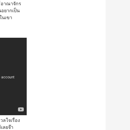
ร์อาณาจักร
คนอยากเป็น
างในเขา
งวลใจเรื่อง
เลยจ๊า