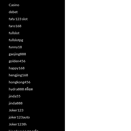
Casino
debet
fafa 123 slot
faro168
fullslot
fullslotpg
funny18
gaojing888
golden456
happy168
hengjing168
hongkong456
hydra888 สล็อต
jinda55
jinda888
Joker123
joker123auto
Joker123th