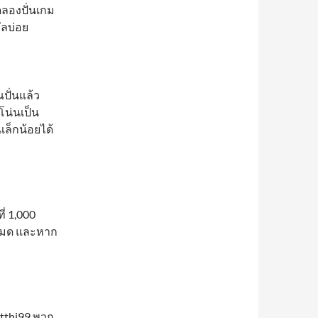
ดลองปั่นเกม
ัลบ่อย
ปั่นแล้ว
โน่นเป็น
เล็กน้อยได้
ี่ 1,000
งหมด และหาก
etthi99 พวก