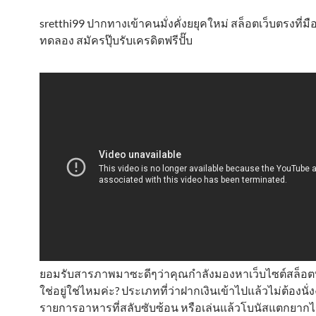
sretthi99 ปากทางเข้าคนมั่งคั่งยยุคใหม่ สล็อตเว็บตรงที่ม
ทดลอง สมัครปุ๊บรับเครดิตฟรีปั๊บ
ยอมรับสารภาพมาซะดีๆว่าคุณกำลังมองหาเว็บไซต์สล็อตที
ใช่อยู่ใช่ไหมค่ะ? ประเภทที่ว่าฝากเงินเข้าไปแล้วไม่ต้องนั่ง
รายการอาหารที่สลับซับซ้อน หรือเล่นแล้วโบนัสแตกยากไ