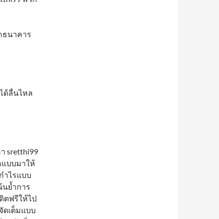
ทุกธนาคาร
ด้ลื่นไหล
า sretthi99
ออกแบบมาให้
ผลกำไรแบบ
น้นย้ำการ
ดิตฟรีให้ไป
จัดเต็มแบบ