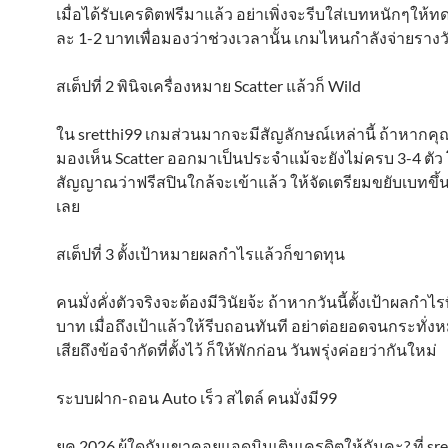
เมื่อได้รับเครดิตฟรีมาแล้ว อย่าเพิ่งจะรีบใส่เบทหนักๆให้ท
ละ 1-2 บาทเพื่อมองว่าช่วงเวลานั้น เกมไหนกำลังจ่ายรางว
สเต็ปที่ 2 พินิจเครื่องหมาย Scatter แล้วก็ Wild
ใน sretthi99 เกมส่วนมากจะมีสัญลักษณ์เหล่านี้ ถ้าหากคุณ
มองเห็น Scatter ออกมาเป็นประจำแม้จะยังไม่ครบ 3-4 ตัว 
สัญญาณว่าฟรีสปินใกล้จะเข้าแล้ว ให้จัดเตรียมขยับเบทขึ้น
เลย
สเต็ปที่ 3 ตั้งเป้าหมายผลกำไรแล้วก็ขาดทุน
คนมั่งคั่งตัวจริงจะต้องมีวินัยจ้ะ ถ้าหากวันนี้ตั้งเป้าผลกำไรท
บาท เมื่อถึงเป้าแล้วให้รีบถอนทันที อย่าต่อยอดจนกระทั่
เสียถึงข้อจำกัดที่ตั้งไว้ ก็ให้พักก่อน วันพรุ่งค่อยว่ากันใหม่
ระบบฝาก-ถอน Auto เร็ว สไตล์ คนมั่งมี99
ยุค 2026 ผู้ใดกันเขาคอยแอดมินเติมเครดิตให้กันคะ? ที่ sr