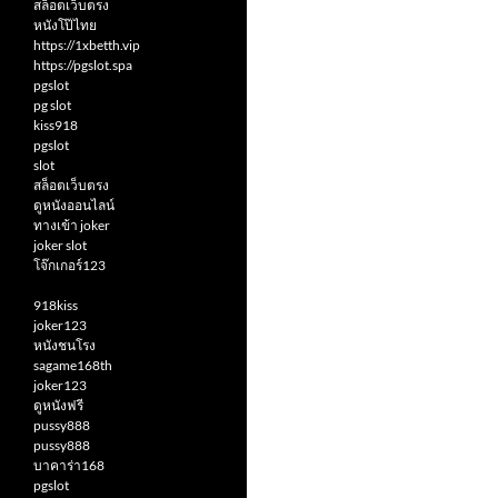
สล็อตเว็บตรง
หนังโป๊ไทย
https://1xbetth.vip
https://pgslot.spa
pgslot
pg slot
kiss918
pgslot
slot
สล็อตเว็บตรง
ดูหนังออนไลน์
ทางเข้า joker
joker slot
โจ๊กเกอร์123
918kiss
joker123
หนังชนโรง
sagame168th
joker123
ดูหนังฟรี
pussy888
pussy888
บาคาร่า168
pgslot