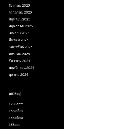
สิงหาคม 2025
กรกฎาคม 2025
มิถุนายน 2025
พฤษภาคม 2025
เมษายน 2025
มีนาคม 2025
กุมภาพันธ์ 2025
มกราคม 2025
ธันวาคม 2024
พฤศจิกายน 2024
ตุลาคม 2024
หมวดหมู่
123lionth
168 สล็อต
168สล็อต
188bet