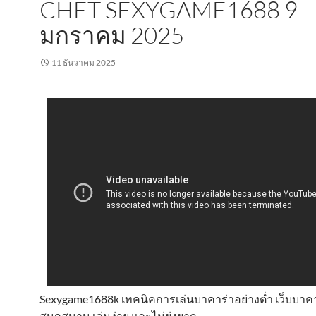
CHET SEXYGAME1688 9
มกราคม 2025
11 ธันวาคม 2025
Sexygame1688k เทคนิคการเล่นบาคาร่าอย่างต่ำ เว็บบาคาร
สนุกสนาน เล่นง่าย และไม่ยุ่งยาก