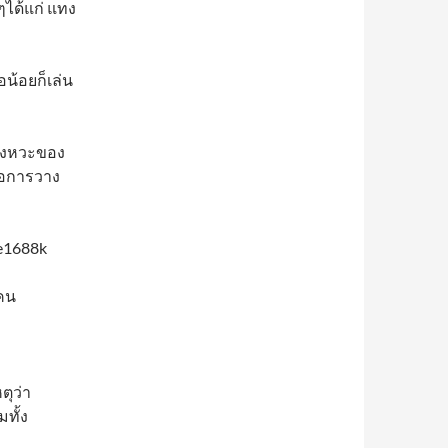
ได้แก่ แทง
น้อยก็เล่น
จังหวะของ
ื่อการวาง
e1688k
กคน
ตุว่า
มทั้ง