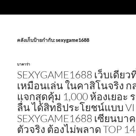
คลังเก็บป้ายกำกับ: sexygame1688
บาคาร่า
SEXYGAME1688 เว็บเดียวที
เหมือนเล่น ในคาสิโนจริง กล
แจกสุดคุ้ม 1,000 ห้องเยอะ 
ลื่น ได้สิทธิประโยชน์แบบ V
SEXYGAME1688 เซียนบาค
ตัวจริง ต้องไม่พลาด TOP 14