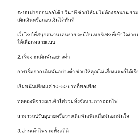
ระบบ ฝากถอนออโต้ 1 วินาที ช่วยให้ผมไม่ต้องรอนาน รว
เติมเงินหรือถอนเงินได้ทันที
เว็บไซต์ที่สนุกสนาน เล่นง่าย จะมีอินเทอร์เฟซที่เข้าใจง่าย 
ให้เลือกหลายแบบ
2. เริ่มจากเดิมพันอย่างต่ำ
การเริ่มจาก เดิมพันอย่างต่ำ ช่วยให้คุณไม่เสี่ยงและก็ได้เรี
เริ่มพนันเพียงแค่ 10–50 บาทก็พอเพียง
ทดลองพิจารณาเค้าไพ่รวมทั้งจังหวะการออกไพ่
สามารถปรับอุบายหรือวางเดิมพันเพิ่มเมื่อมั่นอกมั่นใจ
3. อ่านเค้าไพ่รวมทั้งสถิติ