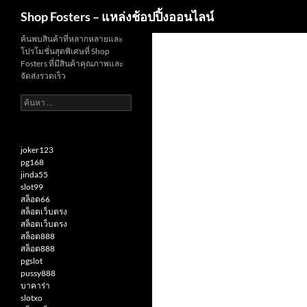
ค้นหา
Shop Fosters – แหล่งช้อปปิ้งออนไลน์
ค้นพบสินค้าที่หลากหลายและ
โปรโมชั่นสุดพิเศษที่ Shop
Fosters ที่มีสินค้าคุณภาพและ
จัดส่งรวดเร็ว
ค้นหา
สำหรับ:
joker123
pg168
jinda55
slot99
สล็อต66
สล็อตเว็บตรง
สล็อตเว็บตรง
สล็อต888
สล็อต888
pgslot
pussy888
บาคาร่า
slotxo