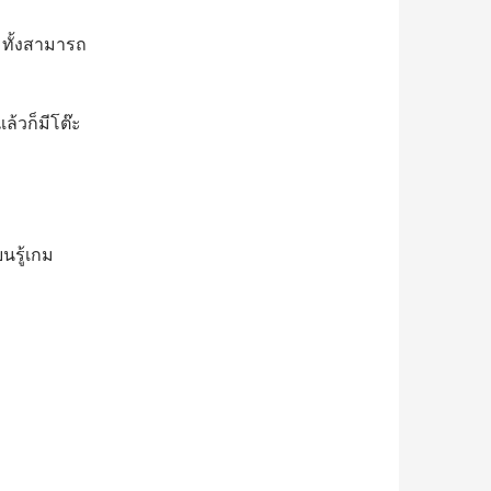
มทั้งสามารถ
แล้วก็มีโต๊ะ
ยนรู้เกม