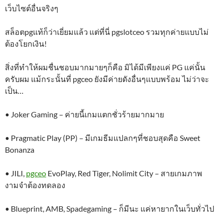
เว็บไซต์อื่นจริงๆ
สล็อตpgแท้ก็ว่าเยี่ยมแล้ว แต่ที่นี่ pgslotceo รวมทุกค่ายแบบไม่
ต้องโยกเงิน!
สิ่งที่ทำให้ผมชื่นชอบมากมายๆก็คือ มิได้มีเพียงแค่ PG แค่นั้น
ครับผม แม้กระนั้นที่ pgceo ยังมีค่ายดังอื่นๆแบบพร้อม ไม่ว่าจะ
เป็น…
• Joker Gaming – ค่ายนี้เกมแตกชั่วร้ายมากมาย
• Pragmatic Play (PP) – มีเกมธีมแปลกๆที่ชอบสุดคือ Sweet
Bonanza
• JILI,
pgceo
EvoPlay, Red Tiger, Nolimit City – สายเกมภาพ
งามจำต้องทดลอง
• Blueprint, AMB, Spadegaming – ก็มีนะ แค่หายากในเว็บทั่วไป