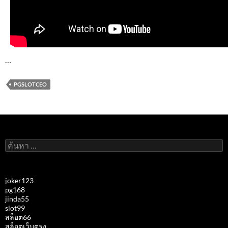
…
PGSLOTCEO
ค้นหา
สำหรับ:
joker123
pg168
jinda55
slot99
สล็อต66
สล็อตเว็บตรง