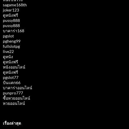
sagame168th
joker123
ดูหนังฟรี
pussy888
pussy888
บาคาร่า168
pgslot
pgheng99
fullslotpg
live22
ดูหนัง
ดูหนังฟรี
หนังออนไลน์
ดูหนังฟรี
pgslot77
ปั่นแตก66
บาคาร่าออนไลน์
punpro777
ซื้อหวยออนไลน์
หวยออนไลน์
เรื่องล่าสุด