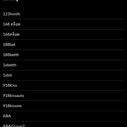
123lionth
168 สล็อต
168สล็อต
188bet
188betth
1xbetth
1xbit
918Kiss
918kissauto
918kissme
ABA
ABAGroup2