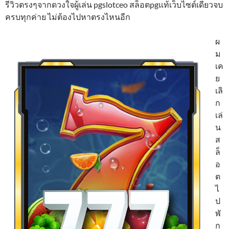
รีวิวตรงๆจากดวงใจผู้เล่น pgslotceo สล็อตpgแท้เว็บไซต์เดียวจบ
ครบทุกค่าย ไม่ต้องไปหาตรงไหนอีก
ผ
ม
เค
ย
เลิ
ก
เล่
น
ส
ล็
อ
ต
ไ
ป
พั
ก