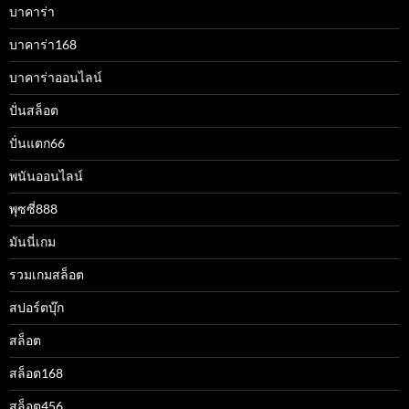
บาคาร่า
บาคาร่า168
บาคาร่าออนไลน์
ปั่นสล็อต
ปั่นแตก66
พนันออนไลน์
พุซซี่888
มันนี่เกม
รวมเกมสล็อต
สปอร์ตบุ๊ก
สล็อต
สล็อต168
สล็อต456