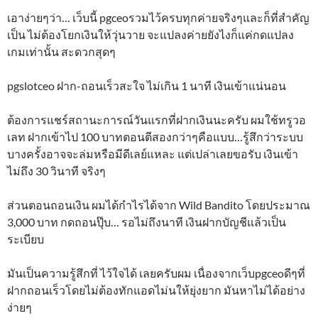
เอาง่ายๆว่า… เว็บนี้ pgceoรวมไว้ครบทุกค่ายจริงๆและก็ที่สำคัญ
เป็น ไม่ต้องโยกเงินให้วุ่นวาย จะแปลงค่ายยังไงก็แค่กดแปลง
เกมเท่านั้น สะดวกสุดๆ
pgslotceo ฝาก-ถอนเร็วสะใจ ไม่เกิน 1 นาที เงินเข้าแน่นอน
ต้องการแชร์สถานะการณ์วันแรกที่ฝากเงินนะครับ ผมใช้ทรูวอ
เลท ฝากเข้าไป 100 บาทตอนตีสองกว่าๆคือแบบ…รู้สึกว่าระบบ
บางครั้งอาจจะล่มหรือมีดีเลย์แหละ แต่เปล่าเลยขอรับ เงินเข้า
ไม่ถึง 30 วินาที จริงๆ
ส่วนตอนถอนเงิน ผมได้กำไรได้จาก Wild Bandito โดยประมาณ
3,000 บาท กดถอนปุ๊บ… รอไม่ถึงนาที เงินฝากบัญชีแล้วเป็น
ระเบียบ
มันเป็นความรู้สึกที่ ไว้ใจได้ เลยครับผม เนื่องจากเว็บpgceoดีๆที่
ฝากถอนเร็วโดยไม่ต้องทักแอดไม่นให้ยุ่งยาก มันหาไม่ได้อย่าง
ง่ายๆ