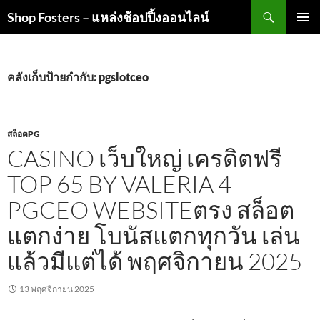
ค้นหา
Shop Fosters – แหล่งช้อปปิ้งออนไลน์
ข้าม
เมนูหลัก
ไป
ยัง
เนื้อหา
คลังเก็บป้ายกำกับ: pgslotceo
สล็อตPG
CASINO เว็บใหญ่ เครดิตฟรี
TOP 65 BY VALERIA 4
PGCEO WEBSITEตรง สล็อต
แตกง่าย โบนัสแตกทุกวัน เล่น
แล้วมีแต่ได้ พฤศจิกายน 2025
13 พฤศจิกายน 2025