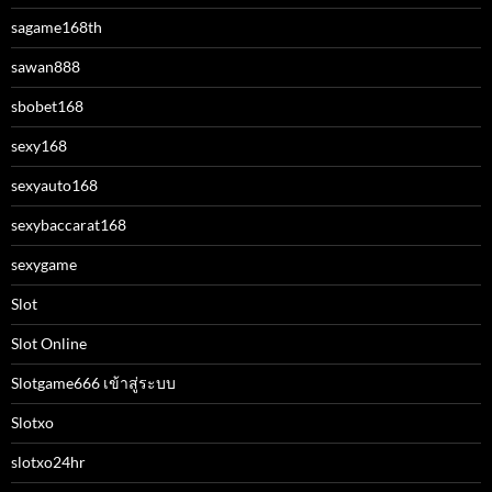
sagame168th
sawan888
sbobet168
sexy168
sexyauto168
sexybaccarat168
sexygame
Slot
Slot Online
Slotgame666 เข้าสู่ระบบ
Slotxo
slotxo24hr