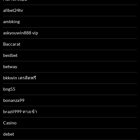
allbet24hr
ambking
askyouwin888 vip
Baccarat
bestbet
betway
bkkwin เครดิตฟรี
bng55
bonanza99
brazil999 ทางเข้า
Casino
debet