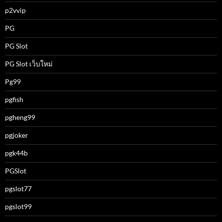
p2vvip
PG
PG Slot
PG Slot เว็บใหม่
Pg99
pgfish
pgheng99
pgjoker
pgk44b
PGSlot
pgslot77
pgslot99