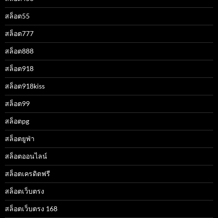
สล็อต55
สล็อต777
สล็อต888
สล็อต918
สล็อต918kiss
สล็อต99
สล็อตpg
สล็อตยูฟ่า
สล็อตออนไลน์
สล็อตเครดิตฟรี
สล็อตเว็บตรง
สล็อตเว็บตรง 168