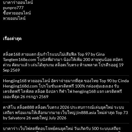
บาคาร่าออนไลน์
punpro777
ซื้อหวยออนไลน์
หวยออนไลน์
เรื่องล่าสุด
สล็อต168 สายแตก ลุ้นกำไรแบบไม่เสียฟีล Top 97 by Gina
Tangtem168e.com โบนัสพี่ฝากมา น้องให้เพิ่ม 200 สายทุนน้อย สมัคร
ด่วน คัดมาแล้ว เล่นได้ทุกเกม สล็อตเว็บตรง ห้ามพลาด โปรดีรออยู่ 19
Sep 2569
Hengjing168 หวยออนไลน์ อัตราจ่ายมากที่สุด ของไทย Top 90 by Cinda
Hengjing168d.com โปรโมชั่นเครดิตฟรี 100% กล่องสุ่มเฮงเฮง รับ
เครดิตฟรี ไลฟ์สด สล็อต ยิงปลา กีฬา ไพ่ hengjing168 แจก เครดิตฟรี
เยอะที่สุด 26 กรกฎา 2569
คาสิโน สล็อต888 สล็อตเว็บตรง 2026 ประสบการณ์เล่นยุคใหม่ ระบบ
เสถียร พร้อมเกมให้เลือกมากมาย เว็บใหญ่ jin888.asia ใหม่ล่าสุด Top 73
by Salvatore 26 webใหญ่ July 2026
บาคาร่า เว็บไพ่สดที่ตอบโจทย์คนยุคใหม่ วันเกิดรับ 500 ระบบเสถียร