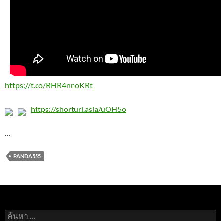
https://t.co/RHR4nnoKRt
https://shorturl.asia/uOH5o
…
PANDA555
ค้นหา