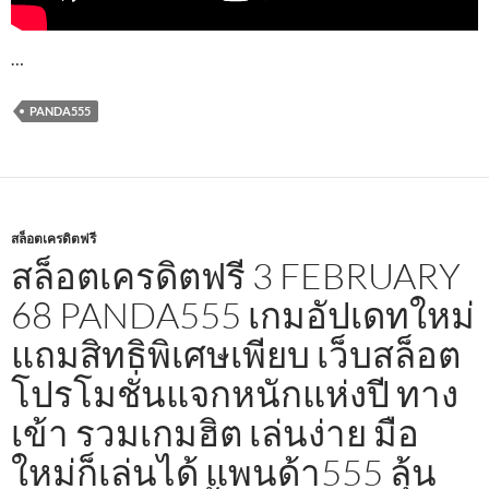
…
PANDA555
สล็อตเครดิตฟรี
สล็อตเครดิตฟรี 3 FEBRUARY
68 PANDA555 เกมอัปเดทใหม่
แถมสิทธิพิเศษเพียบ เว็บสล็อต
โปรโมชั่นแจกหนักแห่งปี ทาง
เข้า รวมเกมฮิต เล่นง่าย มือ
ใหม่ก็เล่นได้ แพนด้า555 ลุ้น