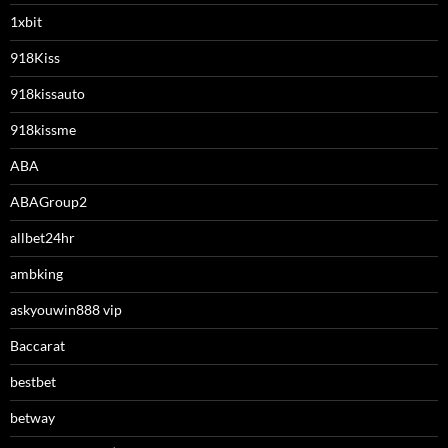
1xbit
918Kiss
918kissauto
918kissme
ABA
ABAGroup2
allbet24hr
ambking
askyouwin888 vip
Baccarat
bestbet
betway