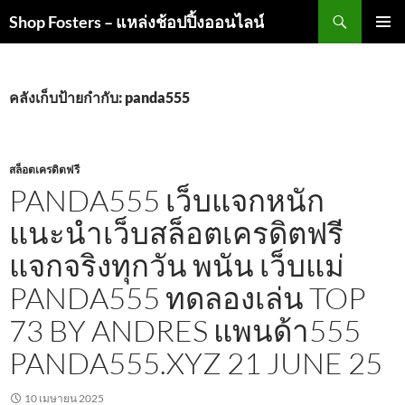
ค้นหา
Shop Fosters – แหล่งช้อปปิ้งออนไลน์
ข้าม
เมนูหลัก
ไป
ยัง
เนื้อหา
คลังเก็บป้ายกำกับ: panda555
สล็อตเครดิตฟรี
PANDA555 เว็บแจกหนัก
แนะนำเว็บสล็อตเครดิตฟรี
แจกจริงทุกวัน พนัน เว็บแม่
PANDA555 ทดลองเล่น TOP
73 BY ANDRES แพนด้า555
PANDA555.XYZ 21 JUNE 25
10 เมษายน 2025