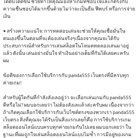
ได้ดิบได้ดีขึ้น ช่วยทำให้คุณมองหาเกมที่ชอบใจและก็ตรงกับ
ความชื่นชอบได้มากขึ้นด้วย ไม่ว่าจะเป็นธีม ฟีพบร์ หรือการจ่าย
เงิน
• สร้างความแน่ใจ: การทดสอบเล่นจะช่วยให้คุณเชื่อมั่นใน
ตนเองขึ้นในตอนที่จะต้องเล่นจริงๆเนื่องจากคุณจะได้รับ
ประสบการณ์สำหรับการเล่นสล็อตในโหมดทดลองเล่นมาอยู่
แล้ว ดังนั้น เล่นอย่างมั่นใจ ทำเงินอย่างเต็มที่กันได้เลยคะครับ
ผม
ข้อดีของการเลือกใช้บริการกับ panda555 เว็บตรงที่มีครบทุก
ค่ายเกม!
สำหรับผู้ใดกันที่กำลังลังเลอยู่ว่า จะเลือกเล่นเกมกับ panda555
ดีหรือไม่? ผมบอกเลยว่า ไม่ต้องลังเลแล้วล่ะครับผม เนื่องจากว่า
ถ้าเกิดคุณเลือกใช้บริการกับเว็บไซต์ตรงของพวกเรา panda555
เว็บตรง สิ่งที่คุณจะได้รับเป็นสิ่งแรกเลยก็คือ การใช้บริการเกม
สล็อตออนไลน์แบบครบทุกค่ายเกมกันไปเลย ผมบอกเลยว่า ใน
ฐานะที่ผมถูกใจเล่นสล็อตออนไลน์แบบไม่ซ้ำ การมีอยู่ของเกม