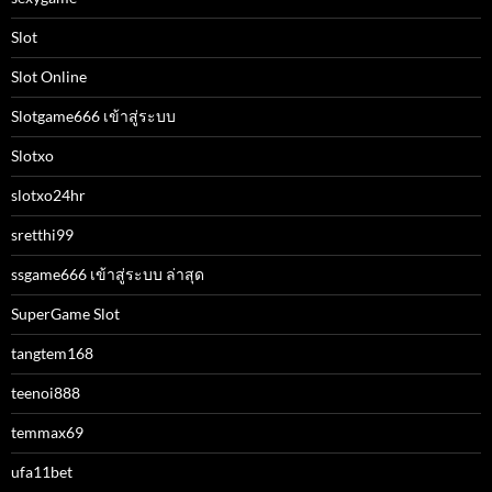
Slot
Slot Online
Slotgame666 เข้าสู่ระบบ
Slotxo
slotxo24hr
sretthi99
ssgame666 เข้าสู่ระบบ ล่าสุด
SuperGame Slot
tangtem168
teenoi888
temmax69
ufa11bet