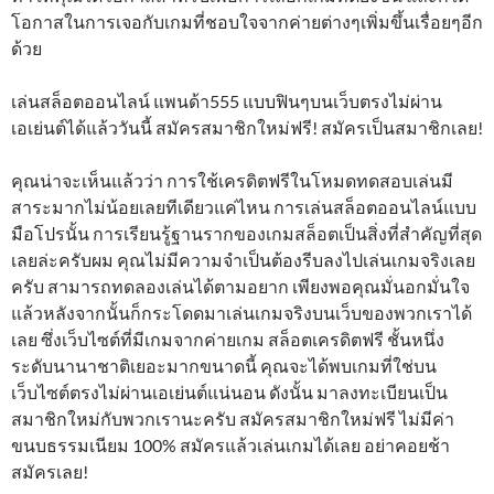
โอกาสในการเจอกับเกมที่ชอบใจจากค่ายต่างๆเพิ่มขึ้นเรื่อยๆอีก
ด้วย
เล่นสล็อตออนไลน์ แพนด้า555 แบบฟินๆบนเว็บตรงไม่ผ่าน
เอเย่นต์ได้แล้ววันนี้ สมัครสมาชิกใหม่ฟรี! สมัครเป็นสมาชิกเลย!
คุณน่าจะเห็นแล้วว่า การใช้เครดิตฟรีในโหมดทดสอบเล่นมี
สาระมากไม่น้อยเลยทีเดียวแค่ไหน การเล่นสล็อตออนไลน์แบบ
มือโปรนั้น การเรียนรู้ฐานรากของเกมสล็อตเป็นสิ่งที่สำคัญที่สุด
เลยล่ะครับผม คุณไม่มีความจำเป็นต้องรีบลงไปเล่นเกมจริงเลย
ครับ สามารถทดลองเล่นได้ตามอยาก เพียงพอคุณมั่นอกมั่นใจ
แล้วหลังจากนั้นก็กระโดดมาเล่นเกมจริงบนเว็บของพวกเราได้
เลย ซึ่งเว็บไซต์ที่มีเกมจากค่ายเกม สล็อตเครดิตฟรี ชั้นหนึ่ง
ระดับนานาชาติเยอะมากขนาดนี้ คุณจะได้พบเกมที่ใช่บน
เว็บไซต์ตรงไม่ผ่านเอเย่นต์แน่นอน ดังนั้น มาลงทะเบียนเป็น
สมาชิกใหม่กับพวกเรานะครับ สมัครสมาชิกใหม่ฟรี ไม่มีค่า
ขนบธรรมเนียม 100% สมัครแล้วเล่นเกมได้เลย อย่าคอยช้า
สมัครเลย!