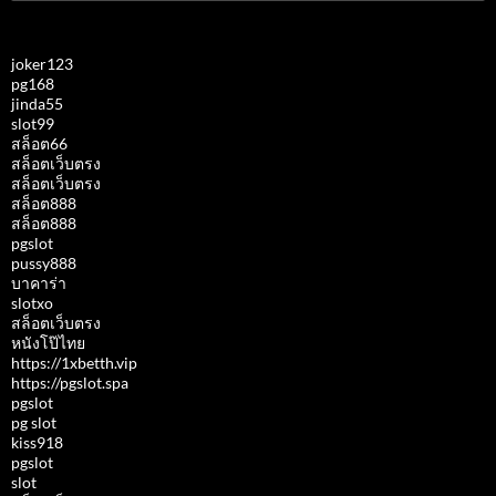
สำหรับ:
joker123
pg168
jinda55
slot99
สล็อต66
สล็อตเว็บตรง
สล็อตเว็บตรง
สล็อต888
สล็อต888
pgslot
pussy888
บาคาร่า
slotxo
สล็อตเว็บตรง
หนังโป๊ไทย
https://1xbetth.vip
https://pgslot.spa
pgslot
pg slot
kiss918
pgslot
slot