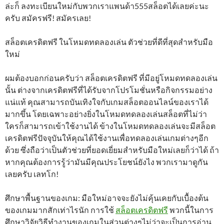
ล่ะก็ ลงทะเบียนใหม่กับพวกเราแพนด้า555สล็อตได้เลยค่ะนะ
ครับ สมัครฟรี! สมัครเลย!
สล็อตเครดิตฟรี ในโหมดทดลองเล่น ตัวช่วยที่ดีที่สุดสำหรับมือ
ใหม่
ผมต้องบอกก่อนครับว่า สล็อตเครดิตฟรี ที่มีอยู่โหมดทดลองเล่น
นั้น ต่างจากเครดิตฟรีที่ได้รับจากโปรโมชั่นหรือกิจกรรมอย่าง
แน่แท้ คุณสามารถบันเทิงใจกับเกมสล็อตออนไลน์ของเราได้
มากขึ้น โดยเฉพาะอย่างยิ่งในโหมดทดลองเล่นสล็อตที่ไม่ว่า
ใครก็สามารถเข้าใช้งานได้ ข้างในโหมดทดลองเล่นจะมีสล็อต
เครดิตฟรีปัจจุบันให้คุณได้ใช้งานเพื่อทดลองเล่นเกมต่างๆอีก
ด้วย ซึ่งถือว่าเป็นตัวช่วยที่ยอดเยี่ยมสำหรับมือใหม่เลยก็ว่าได้ ถ้า
หากคุณต้องการรู้ว่ามันมีคุณประโยชน์ยังไง พวกเรามาดูกัน
เลยครับ เลทโก!
ศึกษาพื้นฐานของเกม: มือใหม่อาจจะยังไม่คุ้นเคยกับเบื้องต้น
ของเกมมากสักเท่าไรนัก การใช้
สล็อตเครดิตฟรี
พวกนี้ในการ
ศึกษาวิจัยวิธีทำงานของเกมในส่วนต่างๆไม่ว่าจะเป็นการอ่าน