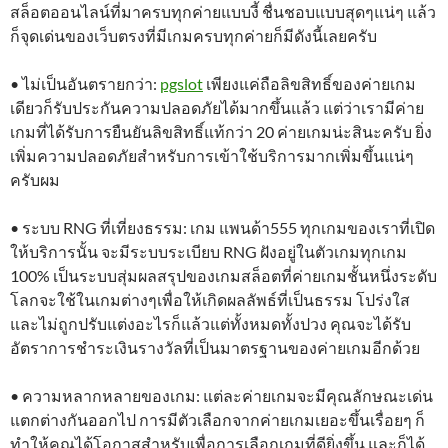
สล็อตออนไลน์ที่มาครบทุกค่ายแบบงี้ ชื่นชอบแบบสุดๆแน่ๆ แล้ว
ก็จุดเด่นของเว็บตรงที่มีเกมครบทุกค่ายก็มีดังนี้เลยครับ
• ไม่เป็นอันตรายกว่า:
pgslot
เพียงแค่ถือลิขสิทธิ์ของค่ายเกม
เดียวก็รับประกันความปลอดภัยได้มากขึ้นแล้ว แต่ว่าเรามีค่าย
เกมที่ได้รับการยืนยันลิขสิทธิ์แท้กว่า 20 ค่ายเกมน่ะสินะครับ ยิ่ง
เพิ่มความปลอดภัยสำหรับการเข้าใช้บริการมากเพิ่มขึ้นแน่ๆ
ครับผม
• ระบบ RNG ที่เที่ยงธรรม: เกม แพนด้า555 ทุกเกมของเราที่เปิด
ให้บริการนั้น จะมีระบบระเบียบ RNG ฝังอยู่ในตัวเกมทุกเกม
100% เป็นระบบสุ่มผลสรุปของเกมสล็อตที่ค่ายเกมชั้นหนึ่งระดับ
โลกจะใช้ในเกมต่างๆเพื่อให้เกิดผลลัพธ์ที่เป็นธรรม โปร่งใส
และไม่ถูกปรับแต่งอะไรก็แล้วแต่ทั้งหมดทั้งปวง คุณจะได้รับ
อัตราการชำระเงินรางวัลที่เป็นมาตรฐานของค่ายเกมอีกด้วย
• ความหลากหลายของเกม: แต่ละค่ายเกมจะมีคุณลักษณะเด่น
แตกต่างกันออกไป การมีตัวเลือกจากค่ายเกมเยอะขึ้นเรื่อยๆ ก็
ทำให้คุณได้โอกาสสำหรับเพื่อการเลือกเกมที่ดียิ่งขึ้น และก็ได้