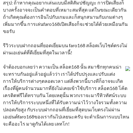
สรุป: ถ้าหากคุณอยากเล่นแบบมีสติสัมปชัญญะ การปิดเสียงก็
บางครั้งอาจจะเป็นคำตอบที่เหมาะสมที่สุด แต่ในขณะเดียวกัน
ถ้าเกิดคุณต้องการอินไปกับเกมและก็สนุกสนานกับเกมต่างๆ
เพิ่มมากขึ้น การเล่นfaro168เปิดเสียงก็จะช่วยได้ด้วยเหมือนกัน
ขอรับ
รีวิวระบบฝากถอนที่ยอดเยี่ยมบน faro168 สล็อตเว็บไซต์ตรงไม่
ผ่านเอเย่นต์ที่ดีเยี่ยมที่สุดในเวลานี้!
จำต้องบอกเลยว่า ความเป็น สล็อต168 นั้น สมาชิกทุกคนน่า
จะทราบกันอยู่แล้วอยู่แล้วว่า เราได้ปรับปรุงและปรับแต่ง
การให้บริการต่างๆตลอดเวลา แต่สิ่งพวกนี้บางทีก็อาจจะเกิด
เรื่องที่ผู้คนจำนวนมากที่ยังไม่เคยเข้าใช้บริการ สล็อต168 โค้ด
เครดิตฟรีได้ทราบกัน โดยเหตุนั้น พวกเราจะมารีทิวทัศน์ระบบ
การให้บริการระบบหนึ่งที่ได้รับความน่าไว้วางใจรวมทั้งความ
ปลอดภัยสูง กับระบบฝากถอนที่เยี่ยมที่สุดบนเว็บตรงไม่ผ่าน
เอเย่นต์faro168ของเรากันไปเลยนะครับ จะดำเนินการแบบไหน
จะคืออะไร มาดูกันได้เลย เลทโก!