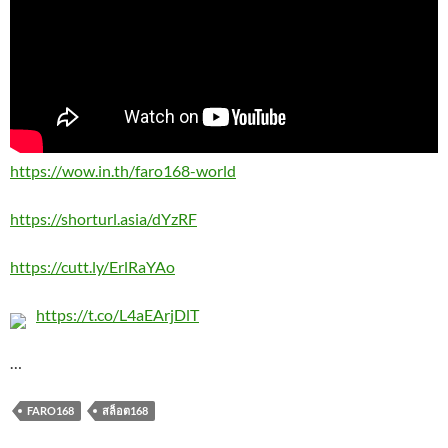
https://wow.in.th/faro168-world
https://shorturl.asia/dYzRF
https://cutt.ly/ErlRaYAo
https://t.co/L4aEArjDlT
…
FARO168
สล็อต168