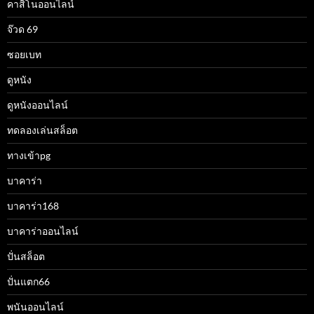
คาสิโนออนไลน์
จ๊วด 69
ซอยเบท
ดูหนัง
ดูหนังออนไลน์
ทดลองเล่นสล็อต
ทางเข้าpg
บาคาร่า
บาคาร่า168
บาคาร่าออนไลน์
ปั่นสล็อต
ปั่นแตก66
พนันออนไลน์