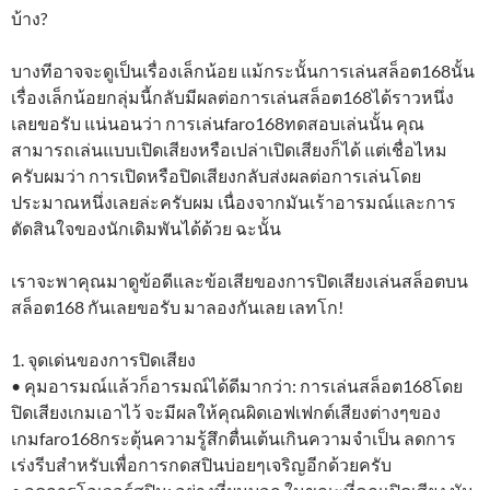
บ้าง?
บางทีอาจจะดูเป็นเรื่องเล็กน้อย แม้กระนั้นการเล่นสล็อต168นั้น
เรื่องเล็กน้อยกลุ่มนี้กลับมีผลต่อการเล่นสล็อต168ได้ราวหนึ่ง
เลยขอรับ แน่นอนว่า การเล่นfaro168ทดสอบเล่นนั้น คุณ
สามารถเล่นแบบเปิดเสียงหรือเปล่าเปิดเสียงก็ได้ แต่เชื่อไหม
ครับผมว่า การเปิดหรือปิดเสียงกลับส่งผลต่อการเล่นโดย
ประมาณหนึ่งเลยล่ะครับผม เนื่องจากมันเร้าอารมณ์และการ
ตัดสินใจของนักเดิมพันได้ด้วย ฉะนั้น
เราจะพาคุณมาดูข้อดีและข้อเสียของการปิดเสียงเล่นสล็อตบน
สล็อต168 กันเลยขอรับ มาลองกันเลย เลทโก!
1. จุดเด่นของการปิดเสียง
• คุมอารมณ์แล้วก็อารมณ์ได้ดีมากว่า: การเล่นสล็อต168โดย
ปิดเสียงเกมเอาไว้ จะมีผลให้คุณผิดเอฟเฟกต์เสียงต่างๆของ
เกมfaro168กระตุ้นความรู้สึกตื่นเต้นเกินความจำเป็น ลดการ
เร่งรีบสำหรับเพื่อการกดสปินบ่อยๆเจริญอีกด้วยครับ