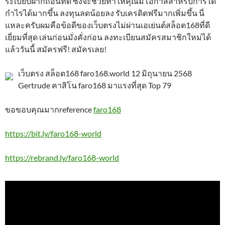
ระเบียบฝากถอนที่ดี ซึ่งจะช่วยทำให้คุณมีโอกาสสำหรับการได้
กำไรได้มากขึ้น ลงทุนลดน้อยลง รับเครดิตฟรีมากเพิ่มขึ้น นี่
แหละครับผมคือข้อดีของเว็บตรงไม่ผ่านเอเย่นต์สล็อต168ที่ดี
เยี่ยมที่สุด เล่นก่อนมั่งคั่งก่อน ลงทะเบียนสมัครสมาชิกใหม่ได้
แล้ววันนี้ สมัครฟรี! สมัครเลย!
เว็บตรง สล็อต168 faro168.world 12 มิถุนายน 2568
Gertrude คาสิโน faro168 มาแรงที่สุด Top 79
ขอขอบคุณมากreference
faro168
https://bit.ly/faro168-world
https://rebrand.ly/faro168-world