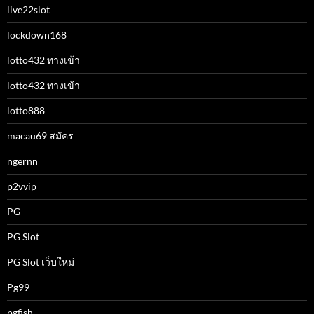
live22slot
lockdown168
lotto432 ทางเข้า
lotto432 ทางเข้า
lotto888
macau69 สมัคร
ngernn
p2vvip
PG
PG Slot
PG Slot เว็บใหม่
Pg99
pgfish