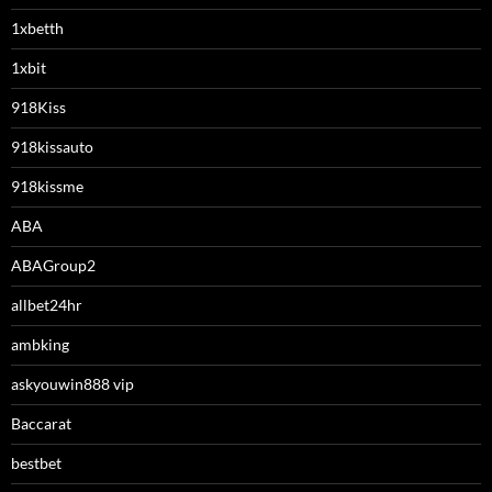
1xbetth
1xbit
918Kiss
918kissauto
918kissme
ABA
ABAGroup2
allbet24hr
ambking
askyouwin888 vip
Baccarat
bestbet