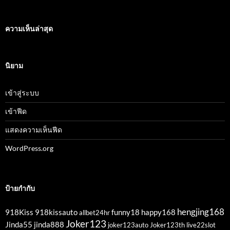
ความเห็นล่าสุด
นิยาม
เข้าสู่ระบบ
เข้าฟีด
แสดงความเห็นฟีด
WordPress.org
ป้ายกำกับ
hengjing168
918Kiss
918kissauto
funny18
happy168
allbet24hr
Joker123
Jinda55
jinda888
joker123auto
Joker123th
live22slot