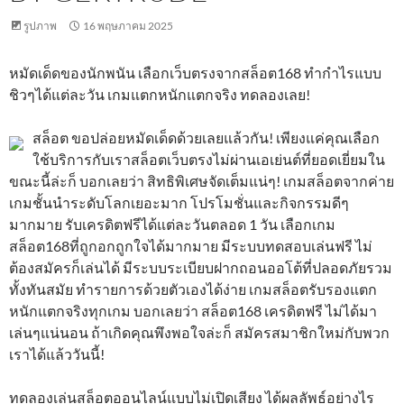
รูปภาพ
16 พฤษภาคม 2025
หมัดเด็ดของนักพนัน เลือกเว็บตรงจากสล็อต168 ทำกำไรแบบ
ชิวๆได้แต่ละวัน เกมแตกหนักแตกจริง ทดลองเลย!
สล็อต ขอปล่อยหมัดเด็ดด้วยเลยแล้วกัน! เพียงแค่คุณเลือก
ใช้บริการกับเราสล็อตเว็บตรงไม่ผ่านเอเย่นต์ที่ยอดเยี่ยมใน
ขณะนี้ล่ะก็ บอกเลยว่า สิทธิพิเศษจัดเต็มแน่ๆ! เกมสล็อตจากค่าย
เกมชั้นนำระดับโลกเยอะมาก โปรโมชั่นและกิจกรรมดีๆ
มากมาย รับเครดิตฟรีได้แต่ละวันตลอด 1 วัน เลือกเกม
สล็อต168ที่ถูกอกถูกใจได้มากมาย มีระบบทดสอบเล่นฟรี ไม่
ต้องสมัครก็เล่นได้ มีระบบระเบียบฝากถอนออโต้ที่ปลอดภัยรวม
ทั้งทันสมัย ทำรายการด้วยตัวเองได้ง่าย เกมสล็อตรับรองแตก
หนักแตกจริงทุกเกม บอกเลยว่า สล็อต168 เครดิตฟรี ไม่ได้มา
เล่นๆแน่นอน ถ้าเกิดคุณพึงพอใจล่ะก็ สมัครสมาชิกใหม่กับพวก
เราได้แล้ววันนี้!
ทดลองเล่นสล็อตออนไลน์แบบไม่เปิดเสียง ได้ผลลัพธ์อย่างไร