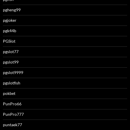
pgheng99
pgjoker
pgk44b
PGSlot
pgslot77
pgslot99
pgslot9999
pgslotfish
pokbet
PunPro66
PunPro777
puntaek77