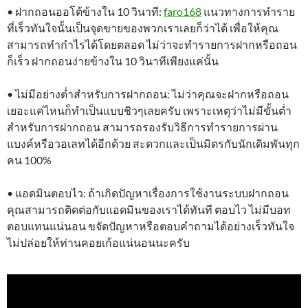
• ฝากถอนออโต้ข้างใน 10 วินาที:
faro168
แนวทางการทำราย
ที่เร็วทันใจนั้นเป็นจุดขายของพวกเราเลยก็ว่าได้ เพื่อให้คุณ
สามารถทำกำไรได้โดยตลอด ไม่ว่าจะทำรายการฝากหรือถอน
ก็เร็ว ฝากถอนง่ายข้างใน 10 วินาทีเพียงแค่นั้น
• ไม่มีอย่างต่ำสำหรับการฝากถอน: ไม่ว่าคุณจะฝากหรือถอน
เยอะแค่ไหนก็ทำเป็นแบบชิวๆเลยครับ เพราะเหตุว่าไม่มีขั้นต่ำ
สำหรับการฝากถอน สามารถรองรับวิธีการทำรายการผ่าน
แบงค์หรือวอเลทได้อีกด้วย สะดวกและเป็นมิตรกับนักเดิมพันทุก
คน 100%
• แอดมินตอบไว: ถ้าเกิดปัญหาเรื่องการใช้งานระบบฝากถอน
คุณสามารถติดต่อกับแอดมินของเราได้ทันที ตอบไว ไม่มีบอท
ตอบแทนแน่นอน ขจัดปัญหาหรือตอบคำถามได้อย่างเร็วทันใจ
ไม่ปล่อยให้ท่านคอยเก้อแน่นอนนะครับ