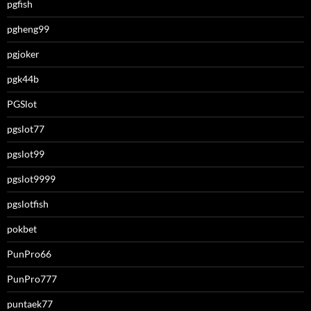
pgfish
pgheng99
pgjoker
pgk44b
PGSlot
pgslot77
pgslot99
pgslot9999
pgslotfish
pokbet
PunPro66
PunPro777
puntaek77