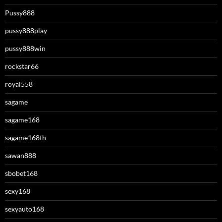
Pussy888
pussy888play
pussy888win
rockstar66
royal558
sagame
sagame168
sagame168th
sawan888
sbobet168
sexy168
sexyauto168