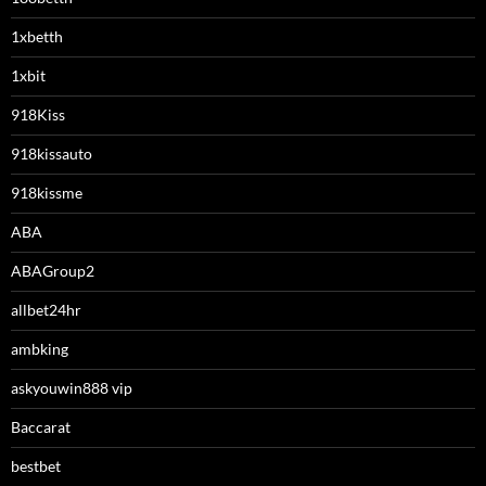
1xbetth
1xbit
918Kiss
918kissauto
918kissme
ABA
ABAGroup2
allbet24hr
ambking
askyouwin888 vip
Baccarat
bestbet