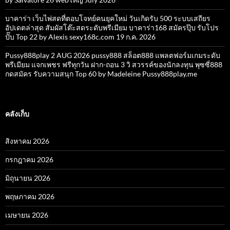
บาคาร่า เว็บไพ่สดที่ตอบโจทย์คนยุคใหม่ วันเกิดรับ 500 ระบบเสถียร
อัปเดตล่าสุด สัมผัสโต๊ะสดระดับพรีเมียม บาคาร่า168 สมัครปุ๊บ รับโปร
ปั๊บ Top 22 by Alexis sexy168c.com 19 ก.ค. 2026
Pussy888play 2 AUG 2026 pussy888 สล็อต888 แพลตฟอร์มเกมระดับ
พรีเมียม แจกเพชร ฟรีทุกวัน ฝาก-ถอน 3 วิ สวรรค์ของนักลงทุน พุซซี่888
กดสมัคร รับความสนุก Top 60 by Madeleine Pussy888play.me
คลังเก็บ
สิงหาคม 2026
กรกฎาคม 2026
มิถุนายน 2026
พฤษภาคม 2026
เมษายน 2026