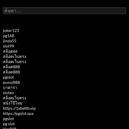
ค้นหา
สำหรับ:
joker123
pg168
jinda55
slot99
สล็อต66
สล็อตเว็บตรง
สล็อตเว็บตรง
สล็อต888
สล็อต888
pgslot
pussy888
บาคาร่า
slotxo
สล็อตเว็บตรง
หนังโป๊ไทย
https://1xbetth.vip
https://pgslot.spa
pgslot
pg slot
kiss918