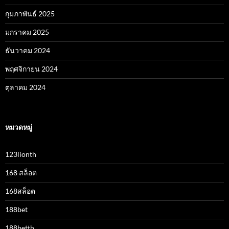
กุมภาพันธ์ 2025
มกราคม 2025
ธันวาคม 2024
พฤศจิกายน 2024
ตุลาคม 2024
หมวดหมู่
123lionth
168 สล็อต
168สล็อต
188bet
188betth