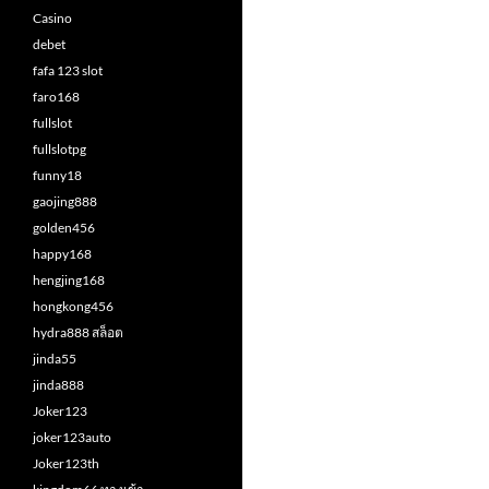
Casino
debet
fafa 123 slot
faro168
fullslot
fullslotpg
funny18
gaojing888
golden456
happy168
hengjing168
hongkong456
hydra888 สล็อต
jinda55
jinda888
Joker123
joker123auto
Joker123th