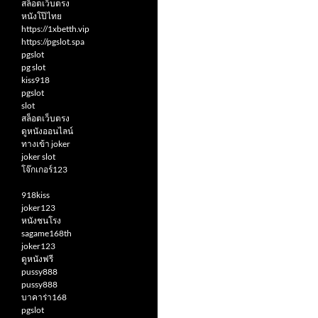
สล็อตเว็บตรง
หนังโป๊ไทย
https://1xbetth.vip
https://pgslot.spa
pgslot
pg slot
kiss918
pgslot
slot
สล็อตเว็บตรง
ดูหนังออนไลน์
ทางเข้า joker
joker slot
โจ๊กเกอร์123
918kiss
joker123
หนังชนโรง
sagame168th
joker123
ดูหนังฟรี
pussy888
pussy888
บาคาร่า168
pgslot