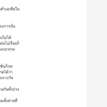
ั่วเอเชียใน
องการปั่น
บไม่ได้
นไปเรื่อยก็
ียนแนวเกม
ั่นก็กด
กตได้ว่า
บบรางวัล
อนกันทั้งปวง
มทั้งค่ายที่