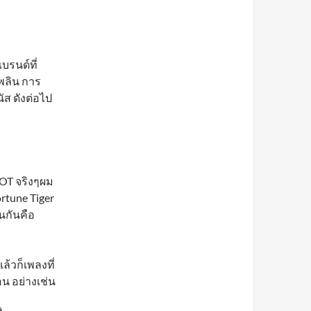
บรนด์ที่
เพลิน การ
ส ดังต่อไป
LOT จริงๆผม
ortune Tiger
อนกันคือ
้วก็เพลงที่
อน อย่างเช่น