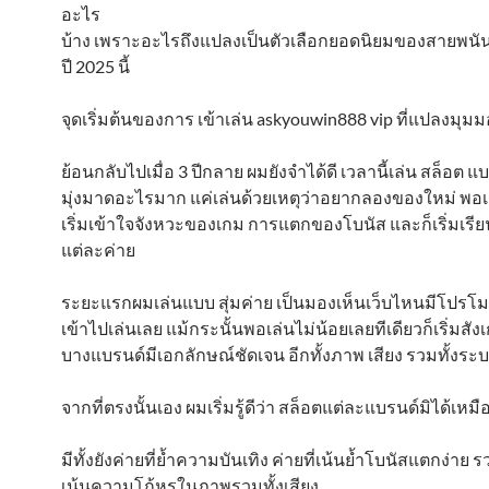
อะไร
บ้าง เพราะอะไรถึงแปลงเป็นตัวเลือกยอดนิยมของสายพนันท
ปี 2025 นี้
จุดเริ่มต้นของการ เข้าเล่น askyouwin888 vip ที่แปลงมุมม
ย้อนกลับไปเมื่อ 3 ปีกลาย ผมยังจำได้ดี เวลานี้เล่น สล็อต แบ
มุ่งมาดอะไรมาก แค่เล่นด้วยเหตุว่าอยากลองของใหม่ พอเล่
เริ่มเข้าใจจังหวะของเกม การแตกของโบนัส และก็เริ่มเร
แต่ละค่าย
ระยะแรกผมเล่นแบบ สุ่มค่าย เป็นมองเห็นเว็บไหนมีโปรโมช
เข้าไปเล่นเลย แม้กระนั้นพอเล่นไม่น้อยเลยทีเดียวก็เริ่มสังเ
บางแบรนด์มีเอกลักษณ์ชัดเจน อีกทั้งภาพ เสียง รวมทั้งระ
จากที่ตรงนั้นเอง ผมเริ่มรู้ดีว่า สล็อตแต่ละแบรนด์มิได้เหมื
มีทั้งยังค่ายที่ย้ำความบันเทิง ค่ายที่เน้นย้ำโบนัสแตกง่าย รว
เน้นความโก้หรูในภาพรวมทั้งเสียง