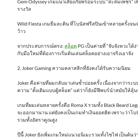
Gem Odyssey เกมแนวเสี่ยงภัยพร้อมระบบ “สะสมเพชร” เพ
รางวัล
Wild Fiesta เกมธีมละติน ที่โบนัสฟรีสปินเข้าหลายครั้งจน
ว้าว
จากประสบการณ์ตรง:
สล็อต
PG เป็นค่ายที่ “จับจังหวะได้ง
กับมือใหม่ที่ต้องการเริ่มต้นเล่นสล็อตอย่างเอาจริงเอาจัง
2. Joker Gaming ความคลาสสิกที่ยังคงได้รับความนิยม
Joker คือค่ายที่ผมกลับมาเล่นซ้ำบ่อยครั้ง เนื่องจากว่าระ
ความ “ดั้งเดิมแบบตู้สล็อต” แต่ว่าก็ยังมีฟีพบร์นำสมัยให้ลุ้น
เกมที่ผมเล่นหลายครั้งคือ Roma X รวมทั้ง Black Beard Legac
จะออกมานาน แต่ยังคงเป็นเกมทำเงินยอดฮิต เพราะว่าโบน
รวมทั้งอัตราคูณสูง
ปีนี้ Joker ยังเพิ่มเกมใหม่แนวอนิเมะรวมทั้งไซไฟ เป็นต้นว่