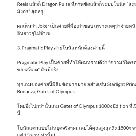
Reels แล้วก็ Dragon Pulse ที่ภาพชัดแล้วก็ระบบโบนัส “ส
มังกร” สุดหรู
ผมเห็นว่า Joker เป็นค่ายที่มือเก๋าชอบ เพราะเหตุว่าจ่ายห
ลินยาวๆไม่จำเจ
3. Pragmatic Play สายโบนัสหนักต้องค่ายนี้
Pragmatic Play เป็นค่ายที่ทำให้ผมทราบดีว่า “ความวิจิ
ของสล็อต” มันมีจริง
ทุกเกมของค่ายนี้มีธีมชัดมากมาย อย่างเช่น Starlight Prin
Bonanza, Gates of Olympus
โดยยิ่งไปกว่านั้นเกม Gates of Olympus 1000x Edition ที่เป
นี้
โบนัสแตกแบบไม่หยุดจริงๆผมเคยได้คูณสูงสุดถึง 1800x จ
แต่ 10 บาทเท่านั้น!