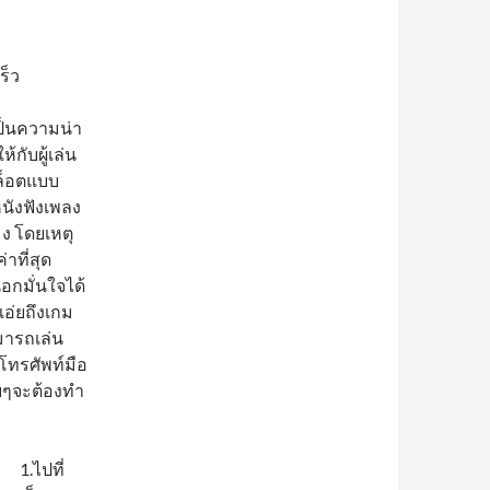
ร็ว
ป็นความน่า
กับผู้เล่น
ล็อตแบบ
หนังฟังเพลง
ง โดยเหตุ
าที่สุด
นอกมั่นใจได้
เอ่ยถึงเกม
ามารถเล่น
โทรศัพท์มือ
ายๆจะต้องทำ
1.ไปที่