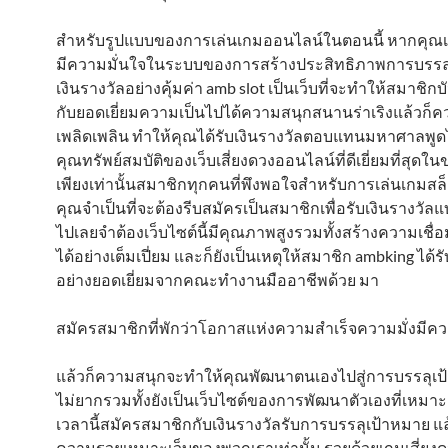
สำหรับรูปแบบของการเล่นเกมออนไลน์ในตอนนี้ หากคุณเชื
มีความมั่นใจในระบบของการสร้างประสิทธิภาพการบรรล
เงินรางวัลอย่างคุ้มค่า amb slot เป็นเว็บที่จะทำให้สมาชิก
กับยอดเยี่ยมความเป็นไปได้ความสนุกสนานร่าเริงแล้วก็
เพลิดเพลิน ทำให้คุณได้รับเงินรางวัลตอบแทนมหาศาลพูดได
คุณทรัพย์สมบัติของเว็บเสี่ยงดวงออนไลน์ที่ดีเยี่ยมที่สุดในข
เพียงเท่านั้นสมาชิกทุกคนที่พึงพอใจสำหรับการเล่นเกมส
คุณจำเป็นที่จะต้องรีบสมัครเป็นสมาชิกเพื่อรับเงินรางวัล
ไปเลยจำต้องเว็บไซต์นี้มีคุณภาพสูงรวมทั้งสร้างความเชื่อ
ได้อย่างเต็มเปี่ยม และก็ยังเป็นเหตุให้สมาชิก ambking ได้
อย่างยอดเยี่ยมจากคณะทำงานมืออาชีพด้วย มา
สมัครสมาชิกที่พักว่าโอกาสแห่งความสำเร็จความมั่งมีควา
แล้วก็ความสนุกจะทำให้คุณพัฒนาตนเองไปสู่การบรรลุเป
ไม่ยากรวมทั้งยังเป็นเว็บไซต์ของการพัฒนาตัวเองที่เหมาะ
เวลานี้สมัครสมาชิกกับเงินรางวัลรับการบรรลุเป้าหมาย แล
ความรวยเหมาะเว็บของพวกเราเท่านั้น รวยด้วยเกมเสี่ยง