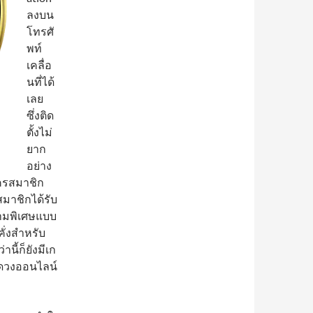
ลงบน
โทรศั
พท์
เคลื่อ
นที่ได้
เลย
ซึ่งติด
ตั้งไม่
ยาก
อย่าง
ัครสมาชิก
สมาชิกได้รับ
วามพิเศษแบบ
ั่งสำหรับ
นี้ก็ยังมีเก
ยงดวงออนไลน์