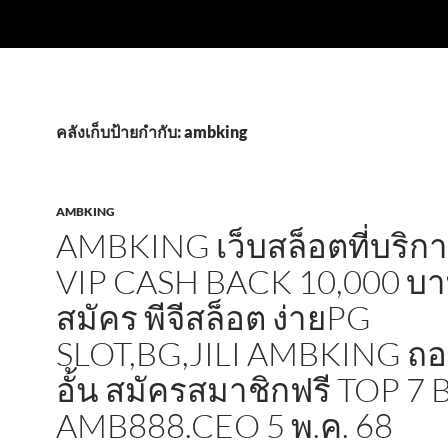
คลังเก็บป้ายกำกับ: ambking
AMBKING
AMBKING เว็บสล็อตที่บริก
VIP CASH BACK 10,000 บ
สมัคร พีจีสล็อต ง่ายPG
SLOT,BG,JILI AMBKING ถอ
อั้น สมัครสมาชิกฟรี TOP 7 
AMB888.CEO 5 พ.ค. 68