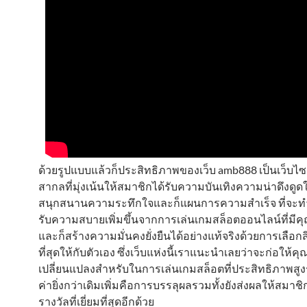
ด้วยรูปแบบแล้วก็ประสิทธิภาพของเว็บ amb888 เป็นเว็บไซ
สากลที่มุ่งเน้นให้สมาชิกได้รับความบันเทิงความน่าดึงดู
สนุกสนานความระทึกใจและก็แผนการความสำเร็จ ที่จะทำ
รับความสบายเพิ่มขึ้นจากการเล่นเกมสล็อตออนไลน์ที่มี
และก็สร้างความมั่นคงยั่งยืนได้อย่างแท้จริงด้วยการเลือกสิ่งท
ที่สุดให้กับตัวเอง ซึ่งเว็บแห่งนี้เราแนะนำเลยว่าจะก่อให้
เปลี่ยนแปลงสำหรับในการเล่นเกมสล็อตที่ประสิทธิภาพสูงร
ค่ายิ่งกว่าเดิมเพิ่มคือการบรรลุผลรวมทั้งยังส่งผลให้สมาชิก
รางวัลที่เยี่ยมที่สุดอีกด้วย