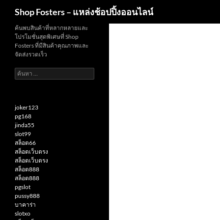
ค้นหา
Shop Fosters – แหล่งช้อปปิ้งออนไลน์
ค้นพบสินค้าที่หลากหลายและ
โปรโมชั่นสุดพิเศษที่ Shop
Fosters ที่มีสินค้าคุณภาพและ
จัดส่งรวดเร็ว
ค้นหา
สำหรับ:
joker123
pg168
jinda55
slot99
สล็อต66
สล็อตเว็บตรง
สล็อตเว็บตรง
สล็อต888
สล็อต888
pgslot
pussy888
บาคาร่า
slotxo