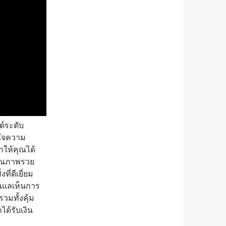
ต์ระดับ
ดใจความ
ให้คุณได้
คุณภาพรวย
ี่ดีเยี่ยม
คุณแลเห็นการ
วมทั้งคุ้ม
ได้รับเงิน