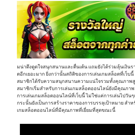
มน่าดึงดูดใจสนุกสนานและตื่นเต้น แถมยังได้ร่วมลุ้นเงิน
ตอีกเยอะมาก ยิ่งกว่านั้นสถิติของการเล่นเกมสล็อตที่เว็บนี
สมาชิกได้รับความสนุกสนานความแน่ใจรวมทั้งคุณภาพสูง
สมาชิกเริ่มสำหรับการเล่นเกมสล็อตออนไลน์ยังมีคุณภ
การเล่นเกมสล็อตออนไลน์ที่เว็บนี้ ไม่ใช่แค่การเล่นไปวันๆเ
กระนั้นยังเป็นการสร้างราคาของการบรรลุเป้าหมาย สำหร
เกมสล็อตออนไลน์ที่มีคุณภาพที่เยี่ยมที่สุดขณะนี้