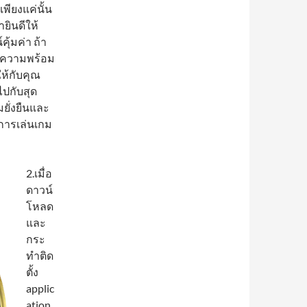
พียงแค่นั้น
ยินดีให้
ุ้มค่า ถ้า
มีความพร้อม
ให้กับคุณ
ไปกับสุด
ยั่งยืนและ
งการเล่นเกม
2.เมื่อ
ดาวน์
โหลด
และ
กระ
ทำติด
ตั้ง
applic
ation