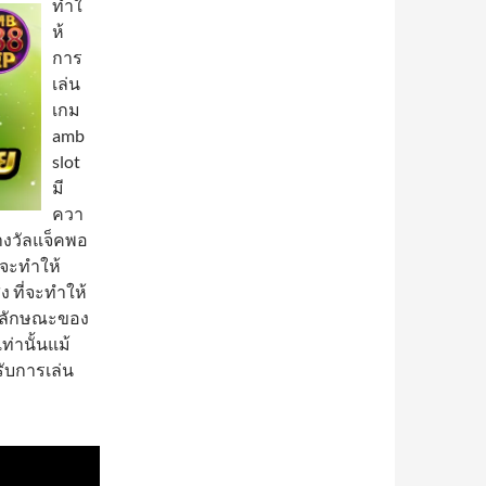
ทำใ
ห้
การ
เล่น
เกม
amb
slot
มี
ควา
รางวัลแจ็คพอ
้ จะทำให้
 ที่จะทำให้
าพลักษณะของ
ท่านั้นแม้
ับการเล่น