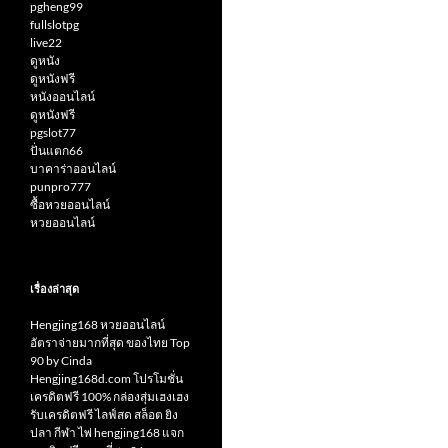
pgheng99
fullslotpg
live22
ดูหนัง
ดูหนังฟรี
หนังออนไลน์
ดูหนังฟรี
pgslot77
ปั่นแตก66
บาคาร่าออนไลน์
punpro777
ซื้อหวยออนไลน์
หวยออนไลน์
เรื่องล่าสุด
Hengjing168 หวยออนไลน์
อัตราจ่ายมากที่สุด ของไทย Top
90 by Cinda
Hengjing168d.com โปรโมชั่น
เครดิตฟรี 100% กล่องสุ่มเฮงเฮง
รับเครดิตฟรี ไลฟ์สด สล็อต ยิง
ปลา กีฬา ไพ่ hengjing168 แจก