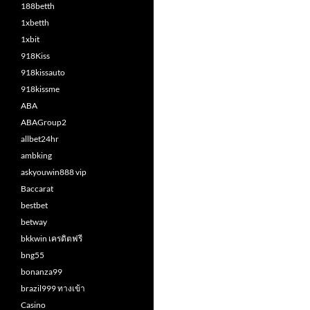
188betth
1xbetth
1xbit
918Kiss
918kissauto
918kissme
ABA
ABAGroup2
allbet24hr
ambking
askyouwin888 vip
Baccarat
bestbet
betway
bkkwin เครดิตฟรี
bng55
bonanza99
brazil999 ทางเข้า
Casino