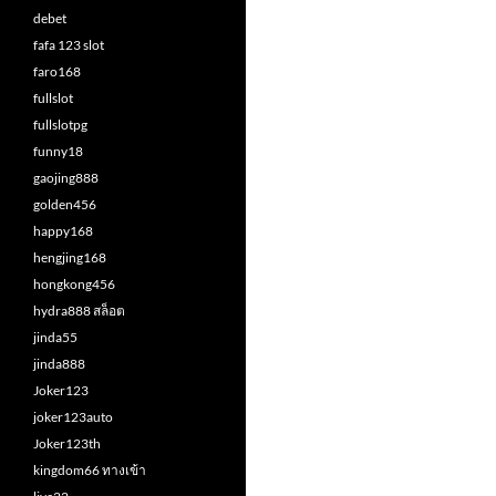
debet
fafa 123 slot
faro168
fullslot
fullslotpg
funny18
gaojing888
golden456
happy168
hengjing168
hongkong456
hydra888 สล็อต
jinda55
jinda888
Joker123
joker123auto
Joker123th
kingdom66 ทางเข้า