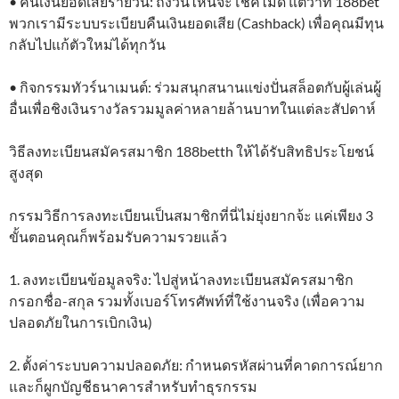
• คืนเงินยอดเสียรายวัน: ถึงวันไหนจะโชคไม่ดี แต่ว่าที่ 188bet
พวกเรามีระบบระเบียบคืนเงินยอดเสีย (Cashback) เพื่อคุณมีทุน
กลับไปแก้ตัวใหม่ได้ทุกวัน
• กิจกรรมทัวร์นาเมนต์: ร่วมสนุกสนานแข่งปั่นสล็อตกับผู้เล่นผู้
อื่นเพื่อชิงเงินรางวัลรวมมูลค่าหลายล้านบาทในแต่ละสัปดาห์
วิธีลงทะเบียนสมัครสมาชิก 188betth ให้ได้รับสิทธิประโยชน์
สูงสุด
กรรมวิธีการลงทะเบียนเป็นสมาชิกที่นี่ไม่ยุ่งยากจ้ะ แค่เพียง 3
ขั้นตอนคุณก็พร้อมรับความรวยแล้ว
1. ลงทะเบียนข้อมูลจริง: ไปสู่หน้าลงทะเบียนสมัครสมาชิก
กรอกชื่อ-สกุล รวมทั้งเบอร์โทรศัพท์ที่ใช้งานจริง (เพื่อความ
ปลอดภัยในการเบิกเงิน)
2. ตั้งค่าระบบความปลอดภัย: กำหนดรหัสผ่านที่คาดการณ์ยาก
และก็ผูกบัญชีธนาคารสำหรับทำธุรกรรม