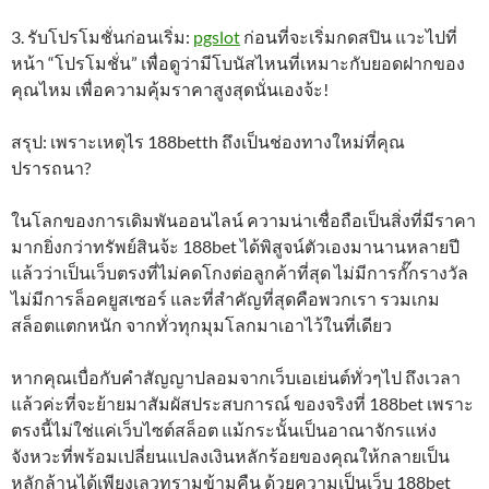
3. รับโปรโมชั่นก่อนเริ่ม:
pgslot
ก่อนที่จะเริ่มกดสปิน แวะไปที่
หน้า “โปรโมชั่น” เพื่อดูว่ามีโบนัสไหนที่เหมาะกับยอดฝากของ
คุณไหม เพื่อความคุ้มราคาสูงสุดนั่นเองจ้ะ!
สรุป: เพราะเหตุไร 188betth ถึงเป็นช่องทางใหม่ที่คุณ
ปรารถนา?
ในโลกของการเดิมพันออนไลน์ ความน่าเชื่อถือเป็นสิ่งที่มีราคา
มากยิ่งกว่าทรัพย์สินจ้ะ 188bet ได้พิสูจน์ตัวเองมานานหลายปี
แล้วว่าเป็นเว็บตรงที่ไม่คดโกงต่อลูกค้าที่สุด ไม่มีการกั๊กรางวัล
ไม่มีการล็อคยูสเซอร์ และที่สำคัญที่สุดคือพวกเรา รวมเกม
สล็อตแตกหนัก จากทั่วทุกมุมโลกมาเอาไว้ในที่เดียว
หากคุณเบื่อกับคำสัญญาปลอมจากเว็บเอเย่นต์ทั่วๆไป ถึงเวลา
แล้วค่ะที่จะย้ายมาสัมผัสประสบการณ์ ของจริงที่ 188bet เพราะ
ตรงนี้ไม่ใช่แค่เว็บไซต์สล็อต แม้กระนั้นเป็นอาณาจักรแห่ง
จังหวะที่พร้อมเปลี่ยนแปลงเงินหลักร้อยของคุณให้กลายเป็น
หลักล้านได้เพียงเลวทรามข้ามคืน ด้วยความเป็นเว็บ 188bet