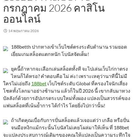
กรกฎาคม 2026 คาสิโน
ออนไลน์
14 พฤษภาคม 2026
188betth ปากทางเข้าเว็บไซต์ตรงระดับตำนาน รวมยอด
เยี่ยมเกมสล็อตแตกหนัก โบนัสจัดเต็ม!
ยุคนี้ถ้าหากจะเลือกเล่นสล็อตทั้งที จะไปเล่นเว็บไก่กาตรง
ไหนก็ได้หรอ? คำตอบคือ ไม่ ค่ะ! เพราะเหตุว่านาทีนี้ไม่มี
ใครไม่เอ่ยถึง
188bet
เว็บไซต์ระดับ Global ที่ครองใจนักเสี่ยง
โชคทั้งโลกมาอย่างช้านาน แล้วก็ในปี 2026 นี้ เขากลับมาทวง
บัลลังก์ด้วยการอัปเกรดระบบใหม่ทั้งผอง แปลงเป็นสวรรค์ของ
แฟนสล็อตที่เน้นย้ำการ ได้กำไร โดยยิ่งไปกว่านั้น!
ถ้าเกิดคุณเบื่อกับการปั่นสล็อตแล้วเจอแต่ว่า เกลือ หรือปั่น
จนมือหงิกแม้กระนั้นโบนัสไม่เคยโผล่มาให้เห็น ที่ 188bet
จะแปลงประสบการณ์เดิมๆของคุณให้แปลงเป็นความระทึกใจ