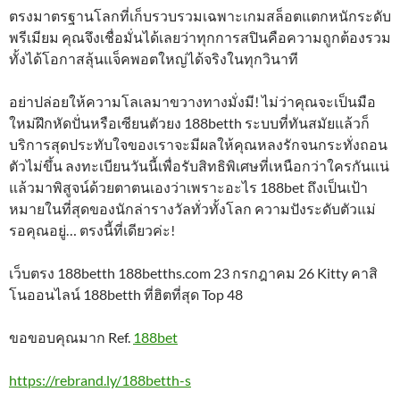
ตรงมาตรฐานโลกที่เก็บรวบรวมเฉพาะเกมสล็อตแตกหนักระดับ
พรีเมียม คุณจึงเชื่อมั่นได้เลยว่าทุกการสปินคือความถูกต้องรวม
ทั้งได้โอกาสลุ้นแจ็คพอตใหญ่ได้จริงในทุกวินาที
อย่าปล่อยให้ความโลเลมาขวางทางมั่งมี! ไม่ว่าคุณจะเป็นมือ
ใหม่ฝึกหัดปั่นหรือเซียนตัวยง 188betth ระบบที่ทันสมัยแล้วก็
บริการสุดประทับใจของเราจะมีผลให้คุณหลงรักจนกระทั่งถอน
ตัวไม่ขึ้น ลงทะเบียนวันนี้เพื่อรับสิทธิพิเศษที่เหนือกว่าใครกันแน่
แล้วมาพิสูจน์ด้วยตาตนเองว่าเพราะอะไร 188bet ถึงเป็นเป้า
หมายในที่สุดของนักล่ารางวัลทั่วทั้งโลก ความปังระดับตัวแม่
รอคุณอยู่… ตรงนี้ที่เดียวค่ะ!
เว็บตรง 188betth 188betths.com 23 กรกฎาคม 26 Kitty คาสิ
โนออนไลน์ 188betth ที่ฮิตที่สุด Top 48
ขอขอบคุณมาก Ref.
188bet
https://rebrand.ly/188betth-s