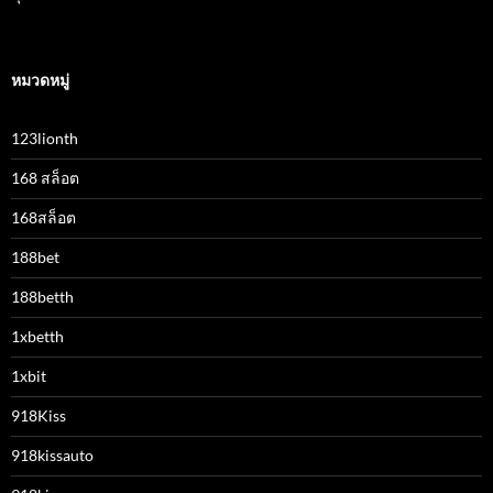
หมวดหมู่
123lionth
168 สล็อต
168สล็อต
188bet
188betth
1xbetth
1xbit
918Kiss
918kissauto