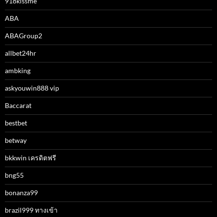
918kissme
ABA
ABAGroup2
allbet24hr
ambking
askyouwin888 vip
Baccarat
bestbet
betway
bkkwin เครดิตฟรี
bng55
bonanza99
brazil999 ทางเข้า