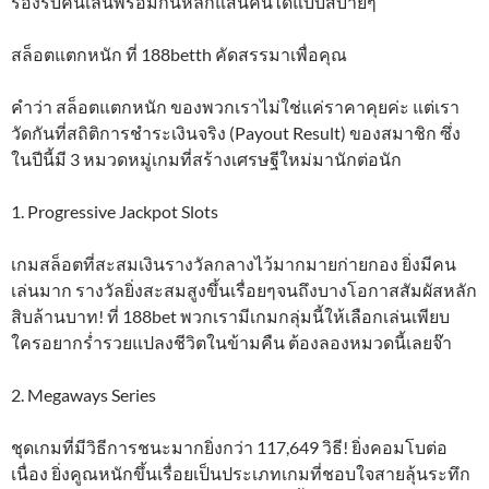
รองรับคนเล่นพร้อมกันหลักแสนคนได้แบบสบายๆ
สล็อตแตกหนัก ที่ 188betth คัดสรรมาเพื่อคุณ
คำว่า สล็อตแตกหนัก ของพวกเราไม่ใช่แค่ราคาคุยค่ะ แต่เรา
วัดกันที่สถิติการชำระเงินจริง (Payout Result) ของสมาชิก ซึ่ง
ในปีนี้มี 3 หมวดหมู่เกมที่สร้างเศรษฐีใหม่มานักต่อนัก
1. Progressive Jackpot Slots
เกมสล็อตที่สะสมเงินรางวัลกลางไว้มากมายก่ายกอง ยิ่งมีคน
เล่นมาก รางวัลยิ่งสะสมสูงขึ้นเรื่อยๆจนถึงบางโอกาสสัมผัสหลัก
สิบล้านบาท! ที่ 188bet พวกเรามีเกมกลุ่มนี้ให้เลือกเล่นเพียบ
ใครอยากร่ำรวยแปลงชีวิตในข้ามคืน ต้องลองหมวดนี้เลยจ๊า
2. Megaways Series
ชุดเกมที่มีวิธีการชนะมากยิ่งกว่า 117,649 วิธี! ยิ่งคอมโบต่อ
เนื่อง ยิ่งคูณหนักขึ้นเรื่อยเป็นประเภทเกมที่ชอบใจสายลุ้นระทึก