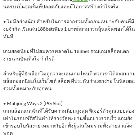
นครบ เป็นจุดเริ่มที่ปลอดภัยและมีโอกาสสร้างกำไรจริง
• ไม่มีอย่างน้อยสำหรับในการฝากรวมทั้งถอน เหมาะกับคนที่มี
งบจำกัด เริ่มเล่น188betเพียง 1 บาทก็สามารถลุ้นแจ็คพอตได้ใน
ทันที
เกมยอดนิยมที่ไม่สมควรพลาดใน 188bet รวมเกมสล็อตแตก
ง่าย เล่นบันเทิงใจ กำไรดี
สำหรับผู้ที่ยังเลือกไม่ถูกว่าจะเล่นเกมไหนดี พวกเราได้สะสมเกม
สล็อตยอดนิยมในเว็บไซต์ สล็อต ที่ประกันว่าแตกง่าย โบนัสเยอะ
รวมทั้งเหมาะกับทุกคน:
• Mahjong Ways 2 (PG Slot)
เกมสล็อตแนวจีนที่ได้รับความนิยมสูงสุด ฟีเจอร์ตัวคูณแบบสอง
เท่าในรอบฟรีสปินทำให้รางวัลทะยานขึ้นอย่างรวดเร็ว แถมยัง
เข้ารอบโบนัสง่าย เหมาะกับอีกทั้งผู้เล่นใหม่รวมทั้งสายล่าแจ็ค
พอต