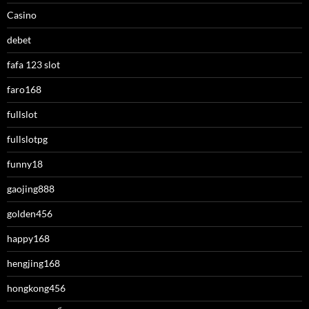
Casino
debet
fafa 123 slot
faro168
fullslot
fullslotpg
funny18
gaojing888
golden456
happy168
hengjing168
hongkong456