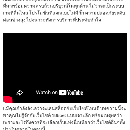
ที่มาพร้อมความครบถ้วนบริบูรณ์ในทุกด้าน ไม่ว่าจะเป็นระบบ
เกมที่ลื่นไหล โปรโมชั่นที่แจกแบบไม่มีกั๊ก ความปลอดภัยระดับ
ค่อนข้างสูง ไปจนกระทั่งการบริการที่ประทับหัวใจ
แม้คุณกำลังลังเลว่าจะเล่นสล็อตกับเว็บไซต์ไหนดี บทความนี้จะ
พาคุณไปรู้จักกับเว็บไซต์ 188bet แบบเจาะลึก พร้อมเหตุผลว่า
เพราะอะไรถึงควรที่จะเลือกเว็บแห่งนี้เหนือกว่าเว็บไซต์อื่นๆทั้ง
ปวงในตลาดในตอนนี้