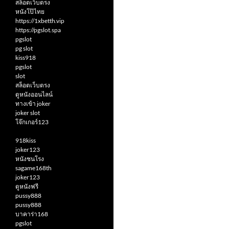
สล็อตเว็บตรง
หนังโป๊ไทย
https://1xbetth.vip
https://pgslot.spa
pgslot
pg slot
kiss918
pgslot
slot
สล็อตเว็บตรง
ดูหนังออนไลน์
ทางเข้า joker
joker slot
โจ๊กเกอร์123
918kiss
joker123
หนังชนโรง
sagame168th
joker123
ดูหนังฟรี
pussy888
pussy888
บาคาร่า168
pgslot