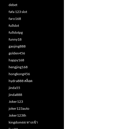
debet
fafa 123 slot
faro168
fullslot
fullslotpg
funny18
gaojing888
golden456
happy168
hengjing168
hongkong456
hydra888 สล็อต
jinda55
jinda888
Joker123
joker123auto
Joker123th
kingdom66 ทางเข้า