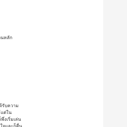
ด็นหลัก
ม
ด้รับความ
้แต่ใน
่งเริ่มเล่น
งใจและก็ตื่น