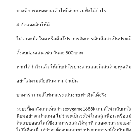
บางทีการแทงตามเค้าไพ่ก็ง่ายรวมทั้งได้กำไร
4. จัดแจงเงินให้ดี
ไม่ว่าจะมือใหม่หรือมือโปร การจัดการเงินถือว่าเป็นประเ
ตั้งงบก่อนเล่น เช่น วันละ 500 บาท
หากได้กำไรแล้ว ให้เก็บกำไรบางส่วนและก็เล่นด้วยทุนเดิ
อย่าไล่ตามเสียเกินความจำเป็น
บาคาร่า เกมส์ไพ่มาแรง เล่นง่าย ทำเงินได้จริง
ระยะนี้ผมสังเกตเห็นว่า sexygame1688k เกมส์ไพ่ กลับมาไ
นิยมอย่างสม่ำเสมอ ไม่ว่าจะเป็นวงไพ่ในกลุ่มเพื่อน หรือแม
ต้นแบบออนไลน์ซึ่งสามารถเล่นได้ทุกที่ ตลอดเวลา ผมเองก็พึ
ไม่กี่เดือนนี้ แต่ว่าจะต้องบอกเลยว่าประสบการณ์นั้นบันเทิ