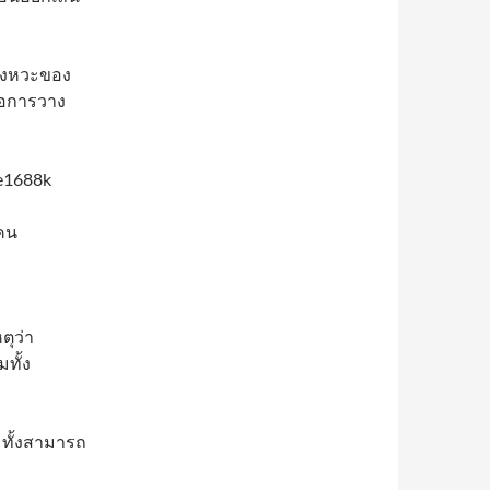
จังหวะของ
ื่อการวาง
e1688k
กคน
ตุว่า
มทั้ง
มทั้งสามารถ