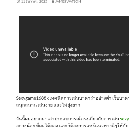
11 ธันวาคม 2025
JAMES WATSON
Sexygame1688k เทคนิคการเล่นบาคาร่าอย่างต่ำ เว็บบาคาร
สนุกสนาน เล่นง่าย และไม่ยุ่งยาก
วันนี้ผมอยากมาเล่าประสบการณ์ตรงเกี่ยวกับการเล่น
sex
อย่างน้อย ที่ผมได้ลอง และก็ต้องการแชร์แนวทางดีๆให้กับผู