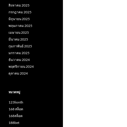
สิงหาคม 2025
กรกฎาคม 2025
มิถุนายน 2025
พฤษภาคม 2025
เมษายน 2025
มีนาคม 2025
กุมภาพันธ์ 2025
มกราคม 2025
ธันวาคม 2024
พฤศจิกายน 2024
ตุลาคม 2024
หมวดหมู่
123lionth
168 สล็อต
168สล็อต
188bet