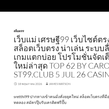
สล็อต99
เว็บแม่ เศรษฐี99 เว็บไซต์ตรง
สล็อตเว็บตรง น่าเล่น ระบบลื
เกมแตกบ่อย โปรโมชั่นจัดเต
ใหม่ล่าสุด TOP 62 BY CAR
ST99.CLUB 5 JUL 26 CASI
18 พฤษภาคม 2026
JAMES WATSON
sretthi99 ปากทางเข้าคนมั่งคั่งยยุคใหม่ สล็อตเว็บตรงที่ม
ทดลอง สมัครปุ๊บรับเครดิตฟรีปั๊บ