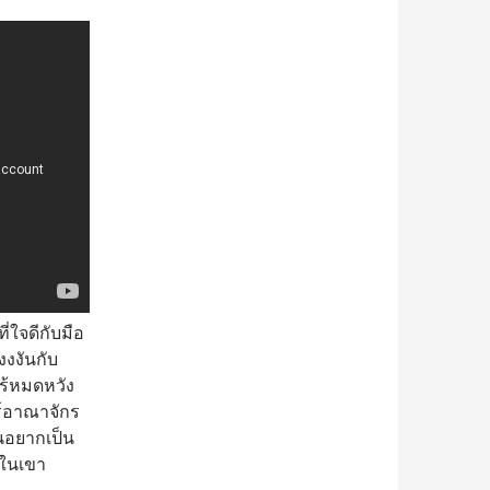
่ใจดีกับมือ
งงงันกับ
ร้หมดหวัง
ร์อาณาจักร
คนอยากเป็น
างในเขา