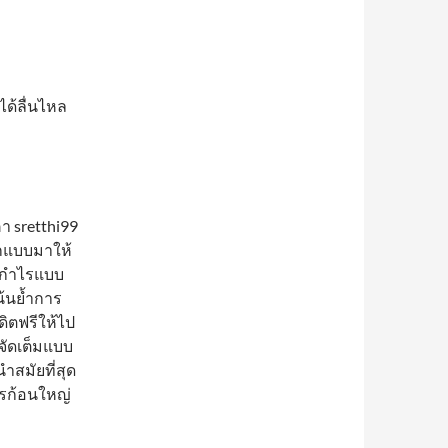
ด้ลื่นไหล
า sretthi99
ออกแบบมาให้
ผลกำไรแบบ
น้นย้ำการ
ดิตฟรีให้ไป
จัดเต็มแบบ
นำสมัยที่สุด
ไรก้อนใหญ่