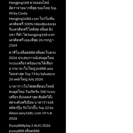
Hengjing168 หวยออนไลน์
อัตราจ่ายมากที่สุด ของไทย Top
90 by Cinda
Hengjing168d.com โปรโมชั่น
เครดิตฟรี 100% กล่องสุ่มเฮงเฮง
รับเครดิตฟรี ไลฟ์สด สล็อต ยิง
ปลา กีฬา ไพ่ hengjing168 แจก
เครดิตฟรี เยอะที่สุด 26 กรกฎา
2569
คาสิโน สล็อต888 สล็อตเว็บตรง
2026 ประสบการณ์เล่นยุคใหม่
ระบบเสถียร พร้อมเกมให้เลือก
มากมาย เว็บใหญ่ jin888.asia
ใหม่ล่าสุด Top 73 by Salvatore
26 webใหญ่ July 2026
บาคาร่า เว็บไพ่สดที่ตอบโจทย์
คนยุคใหม่ วันเกิดรับ 500 ระบบ
เสถียร อัปเดตล่าสุด สัมผัสโต๊ะ
สดระดับพรีเมียม บาคาร่า168
สมัครปุ๊บ รับโปรปั๊บ Top 22 by
Alexis sexy168c.com 19 ก.ค.
2026
Pussy888play 2 AUG 2026
pussy888 สล็อต888