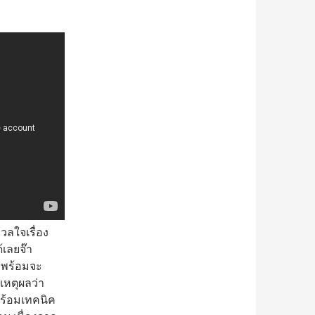
งวลใจเรื่อง
เลยจ๊า
ี่พร้อมจะ
เหตุผลว่า
 พร้อมเทคนิค