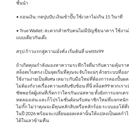
ชั้นนำ
• ถอนเงิน: กดปุบปับ เงินเข้าปั๊บ ใช้เวลาไม่เกิน 15 วินาที
• True Wallet: สะดวกสำหรับคนไม่มีบัญชีธนาคาร ใช้งานไ
แบบเดียวกันเด๊ะ
สรุป ก้าวแรกสู่ความมั่งคั่ง เริ่มต้นที่ sretthi99
ถ้าเกิดคุณกำลังมองหาความระทึกใจที่มากับความคุ้มราค
สล็อตเว็บตรง เป็นจุดเริ่มที่คุณจะจับใจแน่ๆ ด้วยระบบที่
ใช้งานง่ายเป็นพิเศษ เหมาะกับมือใหม่ที่ต้องการลองปั้น
ไม่ต้องกังวลเรื่องความสลับซับซ้อน ที่นี่ สล็อต99 พวกเราเ
ซัพพอร์ตผู้เล่นที่เริ่ดกว่าใครกันแน่สหาย ทั้งยังการแจกเคร
ทดลองเล่น และก็โปรโมชั่นต้อนรับสมาชิกใหม่ที่แจกหนัก
ไม่กั๊ก ไม่ว่าคุณจะมีทุนหลักสิบหรือหลักร้อย ระบบออโต้ที่
ในปี 2026 พร้อมจะเปลี่ยนยอดเหล่านั้นให้แปลงเป็นผลกำ
ได้ในเลวข้ามคืน