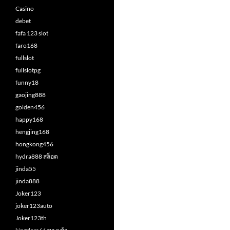
Casino
debet
fafa 123 slot
faro168
fullslot
fullslotpg
funny18
gaojing888
golden456
happy168
hengjing168
hongkong456
hydra888 สล็อต
jinda55
jinda888
Joker123
joker123auto
Joker123th