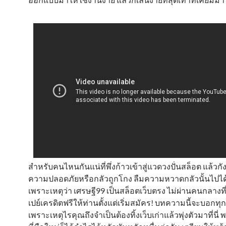
สำหรับคนไหนกันแน่ที่พึ่งก้าวเข้าสู่แวดวงปั่นสล็อต แล้วกั
ความปลอดภัยหรือกลัวถูกโกง ลืมความหวาดกลัวนั้นไปได้
เพราะเหตุว่า เศรษฐี99 เป็นสล็อตเว็บตรง ไม่ผ่านคนกลางท
เปย์เครดิตฟรีให้ท่านตั้งแต่เริ่มสมัคร! บทความนี้จะบอกทุก
เพราะเหตุไรคุณถึงจำเป็นต้องทิ้งเว็บเก่าแล้วพุ่งตัวมาที่นี่