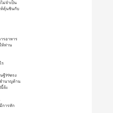
ยไม่จำเป็น
้คุ้นชินกับ
ายการอาหาร
ให้ท่าน
ะไร
รษฐี99ตรง
วามชำนาญด้าน
ี้จ้ะ
น
มีการหัก