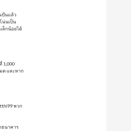
ปั่นแล้ว
โน่นเป็น
เล็กน้อยได้
ี่ 1,000
งหมด และหาก
etthi99 พวก
ทุกธนาคาร