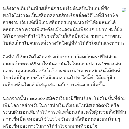
หลังจากเติมเงินเพียงเล็กน้อย ผมเริ่มต้นสปินในเกมที่พึง
พอใจ ไม่ว่าจะเป็นสล็อตคลาสสิกหรือสล็อตวิดีโอที่มีกราฟิก
สวยงาม เว็บแห่งนี้มีเกมสล็อตครบทุกแนว ทำให้ผมสนุกได้
ตลอดเวลา ความพิเศษคือแม้จะลงพนันเพียงแค่ 1 บาท ผมก็ยัง
ได้โอกาสทำกำไรได้ รวมทั้งมันก็เกิดขึ้นจริง! ผมสามารถชนะ
โบนัสเล็กๆไปจนกระทั่งรางวัลใหญ่ที่ทำให้หัวใจเต้นแรงทุกหน
สิ่งที่ทำให้ผมติดใจอีกอย่างเป็นระบบสล็อตเว็บตรงที่ไม่ผ่าน
เอเย่นต์ macau69 ทำให้มั่นอกมั่นใจในความปลอดภัยของเงิน
และข้อมูลส่วนตัว ครั้งใดก็ตามชนะก็สามารถเบิกเงินได้ทันที
โดยไม่มีปัญหาอะไรก็แล้วแต่ความโปร่งใสนี้ทำให้ผมรู้สึก
เพลิดเพลินใจแล้วก็สนุกสนานกับการเล่นมากเพิ่มขึ้น
นอกจากนั้น macau69 สมัคร เว็บยังมีฟีพบร์และโปรโมชั่นที่ช่วย
เพิ่มโอกาสสำหรับในการทำเงิน ดังเช่น โบนัสเครดิตฟรี หรือ
ระบบคืนยอดเสีย ทำให้การเล่นสล็อตแต่ละครั้งคุ้มรวมทั้งมีสีสัน
มากเพิ่มขึ้น ผมชอบใช้โปรโมชั่นเหล่านี้เพื่อทดลองเกมใหม่ๆ
หรือเพิ่มช่องทางในการได้กำไรจากเกมที่ชอบใจ