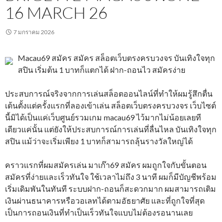
16 MARCH 26
7 มกราคม 2026
Macau69 สมัคร สมัคร สล็อตเว็บตรงครบวงจร บันเทิงใจทุก
สปิน เริ่มต้น 1 บาทก็แตกได้ ฝาก-ถอนไว สมัครง่าย
ประสบการณ์จริงจากการเล่นสล็อตออนไลน์ที่ทำให้ผมรู้สึกตื่น
เต้นตั้งแต่ครั้งแรกที่ลองเข้าเล่น สล็อตเว็บตรงครบวงจร เว็บไซต์
นี้มิได้เป็นแค่เว็บศูนย์รวมเกม macau69 ไว้มากไม่น้อยเลยที
เดียวแค่นั้น แต่ยังให้ประสบการณ์การเล่นที่ลื่นไหล บันเทิงใจทุก
สปิน แม้ว่าจะเริ่มเพียง 1 บาทก็สามารถลุ้นรางวัลใหญ่ได้
คราวแรกที่ผมสมัครเล่น มาเก๊า69 สมัคร ผมถูกใจกับขั้นตอน
สมัครที่ง่ายและเร็วทันใจ ใช้เวลาไม่ถึง 3 นาที ผมก็มีบัญชีพร้อม
เริ่มเดิมพันในทันที ระบบฝาก-ถอนก็สะดวกมาก ผมสามารถเติม
เงินผ่านธนาคารหรือวอเลทได้ตามอัธยาศัย และที่ถูกใจที่สุด
เป็นการถอนเงินที่ทำเป็นเร็วทันใจแบบไม่ต้องรอนานเลย