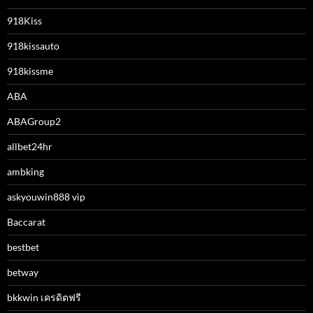
918Kiss
918kissauto
918kissme
ABA
ABAGroup2
allbet24hr
ambking
askyouwin888 vip
Baccarat
bestbet
betway
bkkwin เครดิตฟรี