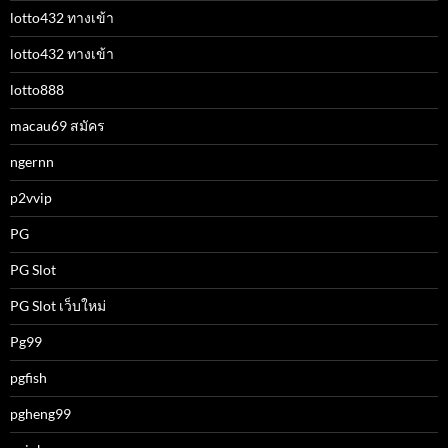
lotto432 ทางเข้า
lotto432 ทางเข้า
lotto888
macau69 สมัคร
ngernn
p2vvip
PG
PG Slot
PG Slot เว็บใหม่
Pg99
pgfish
pgheng99