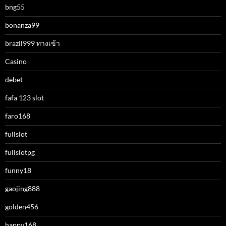
bng55
bonanza99
brazil999 ทางเข้า
Casino
debet
fafa 123 slot
faro168
fullslot
fullslotpg
funny18
gaojing888
golden456
happy168