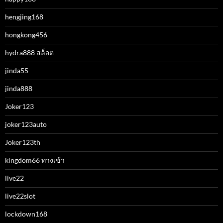
hengjing168
hongkong456
hydra888 สล็อต
jinda55
jinda888
Joker123
joker123auto
Joker123th
kingdom66 ทางเข้า
live22
live22slot
lockdown168