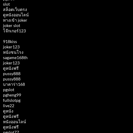
slot
สล็อตเว็บตรง
ดูหนังออนไลน์
ทางเข้า joker
joker slot
โจ๊กเกอร์123
918kiss
joker123
หนังชนโรง
sagame168th
joker123
ดูหนังฟรี
pussy888
pussy888
บาคาร่า168
pgslot
pgheng99
fullslotpg
live22
ดูหนัง
ดูหนังฟรี
หนังออนไลน์
ดูหนังฟรี
pgslot77