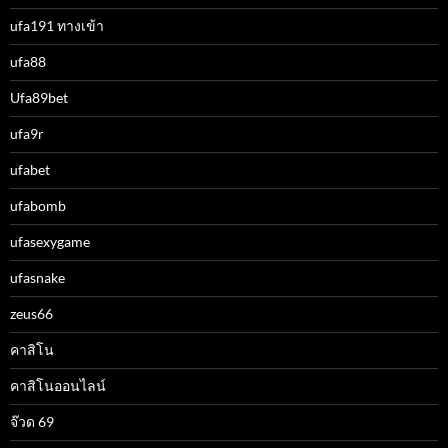
ufa191 ทางเข้า
ufa88
Ufa89bet
ufa9r
ufabet
ufabomb
ufasexygame
ufasnake
zeus66
คาสิโน
คาสิโนออนไลน์
จ๊วด 69