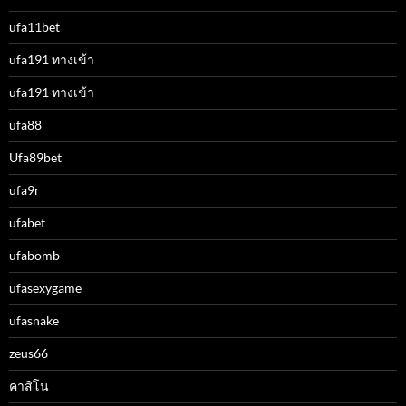
ufa11bet
ufa191 ทางเข้า
ufa191 ทางเข้า
ufa88
Ufa89bet
ufa9r
ufabet
ufabomb
ufasexygame
ufasnake
zeus66
คาสิโน