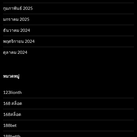
กุมภาพันธ์ 2025
มกราคม 2025
ธันวาคม 2024
พฤศจิกายน 2024
ตุลาคม 2024
หมวดหมู่
123lionth
168 สล็อต
168สล็อต
188bet
188betth