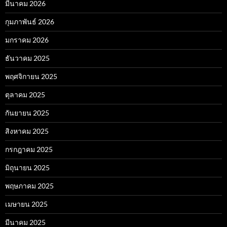
มีนาคม 2026
กุมภาพันธ์ 2026
มกราคม 2026
ธันวาคม 2025
พฤศจิกายน 2025
ตุลาคม 2025
กันยายน 2025
สิงหาคม 2025
กรกฎาคม 2025
มิถุนายน 2025
พฤษภาคม 2025
เมษายน 2025
มีนาคม 2025