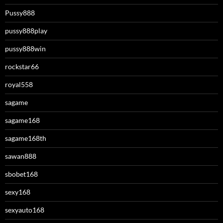
Pussy888
pussy888play
pussy888win
rockstar66
royal558
sagame
sagame168
sagame168th
sawan888
sbobet168
sexy168
sexyauto168