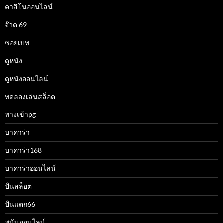
คาสิโนออนไลน์
จ๊วด 69
ซอยเบท
ดูหนัง
ดูหนังออนไลน์
ทดลองเล่นสล็อต
ทางเข้าpg
บาคาร่า
บาคาร่า168
บาคาร่าออนไลน์
ปั่นสล็อต
ปั่นแตก66
พนันออนไลน์