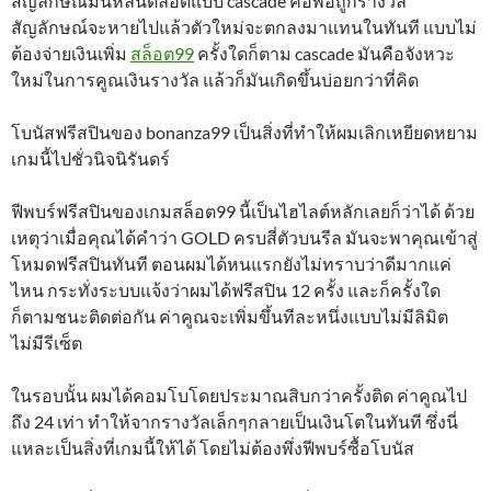
สัญลักษณ์มันหล่นตลอดแบบ cascade คือพอถูกรางวัล
สัญลักษณ์จะหายไปแล้วตัวใหม่จะตกลงมาแทนในทันที แบบไม่
ต้องจ่ายเงินเพิ่ม
สล็อต99
ครั้งใดก็ตาม cascade มันคือจังหวะ
ใหม่ในการคูณเงินรางวัล แล้วก็มันเกิดขึ้นบ่อยกว่าที่คิด
โบนัสฟรีสปินของ bonanza99 เป็นสิ่งที่ทำให้ผมเลิกเหยียดหยาม
เกมนี้ไปชั่วนิจนิรันดร์
ฟีพบร์ฟรีสปินของเกมสล็อต99 นี้เป็นไฮไลต์หลักเลยก็ว่าได้ ด้วย
เหตุว่าเมื่อคุณได้คำว่า GOLD ครบสี่ตัวบนรีล มันจะพาคุณเข้าสู่
โหมดฟรีสปินทันที ตอนผมได้หนแรกยังไม่ทราบว่าดีมากแค่
ไหน กระทั่งระบบแจ้งว่าผมได้ฟรีสปิน 12 ครั้ง และก็ครั้งใด
ก็ตามชนะติดต่อกัน ค่าคูณจะเพิ่มขึ้นทีละหนึ่งแบบไม่มีลิมิต
ไม่มีรีเซ็ต
ในรอบนั้น ผมได้คอมโบโดยประมาณสิบกว่าครั้งติด ค่าคูณไป
ถึง 24 เท่า ทำให้จากรางวัลเล็กๆกลายเป็นเงินโตในทันที ซึ่งนี่
แหละเป็นสิ่งที่เกมนี้ให้ได้ โดยไม่ต้องพึ่งฟีพบร์ซื้อโบนัส