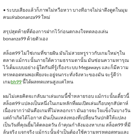
• ระบบเสียงแล้วก็ภาพไม่หวือหวา บางทีอาจไม่น่าดึงดูดในมุม
คนเล่นbonanza99 ใหม่
สรุปสุดท้ายที่ต้องการฝากไว้ก่อนตกลงใจทดลองเล่น
bonanza99 ด้วยตัวเอง
สล็อต99 ไม่ใช่เกมที่ขายฝัน มันไม่สวยหรูราวกับเกมใหม่ๆใน
ตลาด แม้กระนั้นภายใต้ความธรรมดานั้น มันซ่อนความทารุณ
ไว้เต็มแบบอย่าง ผู้ใดกันที่รู้เรื่องระบบ Megaways และก็มีความ
ทรหดอดทนพอเพียงจะอยู่จนกระทั่งจังหวะของมัน จะรู้ดีว่า
เกม
bh99
นี้ได้ผลทดแทนสูงแค่ไหน
ผมไม่เคยคิดจะกลับมาเล่นเกมนี้ซ้ำหลายรอบ แม้กระนั้นเดี๋ยวนี้
สล็อต99 แปลงเป็นหนึ่งในเกมหลักที่ผมเปิดเล่นเกือบทุกสัปดาห์
เนื่องจากว่ามันคือเกมที่ไม่หลอกเรา มันอาจจะใจแข็งในบางวัน
แต่ถ้าเกิดได้โอกาส มันเป็นแหล่งทองที่เปลี่ยนวันปกติให้แปลง
เป็นวันที่คุณยิ้มได้ตลอดวัน ถ้าคุณกำลังมองหาเกม สล็อต99 ที่มี
ลุ้นจริง แจกจริง แม้กระนั้นจำเป็นต้องใช้ความทรหดอดทนและ