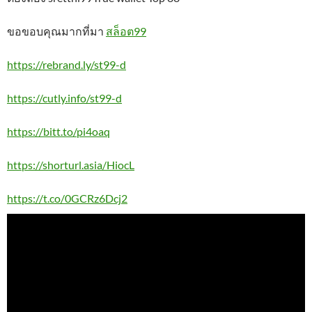
ขอขอบคุณมากที่มา
สล็อต99
https://rebrand.ly/st99-d
https://cutly.info/st99-d
https://bitt.to/pi4oaq
https://shorturl.asia/HiocL
https://t.co/0GCRz6Dcj2