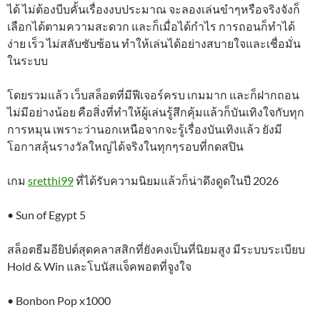
ได้ ไม่ต้องบีบคั้นเรื่องงบประมาณ จะลองเล่นขำๆหรือจริงจังก็
เลือกได้ตามความสะดวก และก็เมื่อได้กำไร การถอนก็ทำได้
ง่าย เร็ว ไม่สลับซับซ้อน ทำให้เล่นได้อย่างสบายใจและเชื่อมั่น
ในระบบ
โดยรวมแล้ว เว็บสล็อตที่มีฟีเจอร์ครบ เกมมาก และก็ฝากถอน
ไม่มีอย่างน้อย คือสิ่งที่ทำให้ผู้เล่นรู้สึกคุ้มแล้วก็บันเทิงใจกับทุก
การหมุน เพราะว่านอกเหนือจากจะรู้เรื่องบันเทิงแล้ว ยังมี
โอกาสลุ้นรางวัลใหญ่ได้จริงในทุกๆรอบที่กดสปิน
เกม
sretthi99
ที่ได้รับความนิยมแล้วก็น่าดึงดูดในปี 2026
• Sun of Egypt 5
สล็อตธีมอียิปต์สุดคลาสสิกที่ยังคงเป็นที่นิยมสูง มีระบบระเบียบ
Hold & Win และโบนัสแจ็คพอตที่จูงใจ
• Bonbon Pop x1000