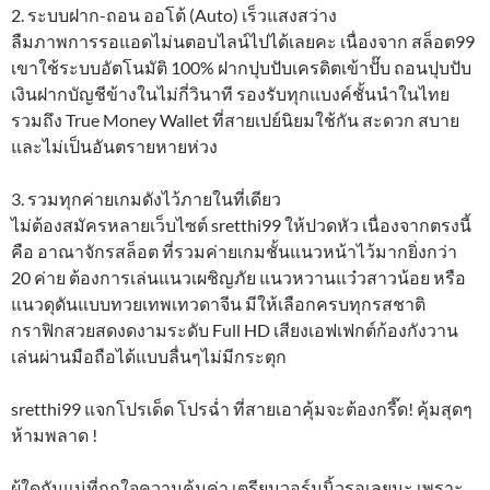
2. ระบบฝาก-ถอน ออโต้ (Auto) เร็วแสงสว่าง
ลืมภาพการรอแอดไม่นตอบไลน์ไปได้เลยคะ เนื่องจาก สล็อต99
เขาใช้ระบบอัตโนมัติ 100% ฝากปุบปับเครดิตเข้าปั๊บ ถอนปุบปับ
เงินฝากบัญชีข้างในไม่กี่วินาที รองรับทุกแบงค์ชั้นนำในไทย
รวมถึง True Money Wallet ที่สายเปย์นิยมใช้กัน สะดวก สบาย
และไม่เป็นอันตรายหายห่วง
3. รวมทุกค่ายเกมดังไว้ภายในที่เดียว
ไม่ต้องสมัครหลายเว็บไซต์ sretthi99 ให้ปวดหัว เนื่องจากตรงนี้
คือ อาณาจักรสล็อต ที่รวมค่ายเกมชั้นแนวหน้าไว้มากยิ่งกว่า
20 ค่าย ต้องการเล่นแนวเผชิญภัย แนวหวานแว๋วสาวน้อย หรือ
แนวดุดันแบบทวยเทพเทวดาจีน มีให้เลือกครบทุกรสชาติ
กราฟิกสวยสดงดงามระดับ Full HD เสียงเอฟเฟกต์ก้องกังวาน
เล่นผ่านมือถือได้แบบลื่นๆไม่มีกระตุก
sretthi99 แจกโปรเด็ด โปรฉ่ำ ที่สายเอาคุ้มจะต้องกรี๊ด! คุ้มสุดๆ
ห้ามพลาด !
ผู้ใดกันแน่ที่ถูกใจความคุ้มค่า เตรียมวอร์มนิ้วรอเลยนะ เพราะ