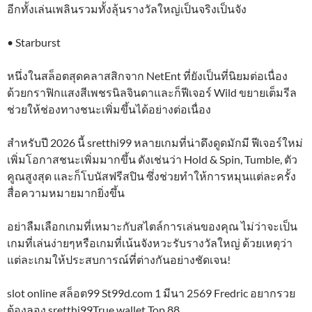
อีกทั้งเล่นเพลินรวมทั้งลุ้นรางวัลใหญ่เป็นจริงเป็นจัง
• Starburst
หนึ่งในสล็อตสุดคลาสสิกจาก NetEnt ที่ยังเป็นที่นิยมต่อเนื่อง
ด้วยกราฟิกแสงสีเพชรนิลจินดาและก็ฟีเจอร์ Wild ขยายเต็มรีล
ช่วยให้ช่องทางชนะเพิ่มขึ้นได้อย่างต่อเนื่อง
สำหรับปี 2026 นี้ sretthi99 หลายเกมที่น่าดึงดูดมักมี ฟีเจอร์ใหม่
เพิ่มโอกาสชนะเพิ่มมากขึ้น ดังเช่นว่า Hold & Spin, Tumble, ตัว
คูณสูงสุด และก็โบนัสฟรีสปิน ซึ่งช่วยทำให้การหมุนแต่ละครั้ง
สื่อความหมายมากยิ่งขึ้น
อย่าลืมเลือกเกมที่เหมาะกับสไตล์การเล่นของคุณ ไม่ว่าจะเป็น
เกมที่เล่นง่ายๆหรือเกมที่เน้นจังหวะรับรางวัลใหญ่ ด้วยเหตุว่า
แต่ละเกมให้ประสบการณ์ที่ต่างกันอย่างชัดเจน!
slot online สล็อต99 St99d.com 1 มีนา 2569 Fredric อยากรวย
ต้องลอง sretthi99True wallet Top 88