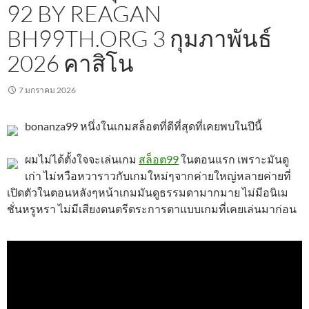
92 BY REAGAN
BH99TH.ORG 3 กุมภาพันธ์
2026 คาสิโน
7 มกราคม 2026
bonanza99 หนึ่งในเกมสล็อตที่ดีที่สุดที่เคยพบในปีนี้
ผมไม่ได้ตั้งใจจะเล่นเกม
สล็อต99
ในตอนแรก เพราะมันดู
เก่า ไม่หวือหวาราวกับเกมใหม่ๆจากค่ายใหญ่หลายค่ายที่
เปิดตัวในตอนหลังๆหน้าเกมมันดูธรรมดามากมาย ไม่มีอนิเม
ชั่นหรูหรา ไม่มีเสียงดนตรีตระการตาแบบเกมที่เคยเล่นมาก่อน