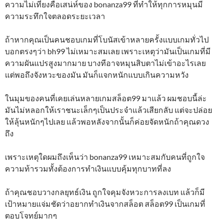
ความไม่เที่ยงคือเสน่ห์ของ bonanza99 ที่ทำให้ทุกการหมุนมี
ความระทึกใจตลอดระยะเวลา
ถ้าหากคุณเป็นคนชอบเกมที่โบนัสเข้าหลายครั้งแบบเกมทั่วไป
บอกตรงๆว่า bh99 ไม่เหมาะสมเลย เพราะเหตุว่ามันเป็นเกมที่มี
ความผันแปรสูงมากมาย บางทีอาจหมุนสิบตาไม่เข้าอะไรเลย
แต่พอถึงจังหวะของมัน มันก็แจกหนักแบบเกินความหวัง
ในมุมของคนที่เคยเล่นหลายเกมสล็อต99 มาแล้ว ผมชอบนี้ล่ะ
มันไม่หลอกให้เราชนะเล็กๆเป็นประจำแล้วเสียกลับ แต่จะปล่อย
ให้ลุ้นหนักๆไปเลย แล้วพอหลังจากนั้นก็ค่อยจัดหนักถ้าคุณดวง
ถึง
เพราะเหตุใดผมถึงเห็นว่า bonanza99 เหมาะสมกับคนที่ถูกใจ
ความท้ารวมทั้งต้องการทำเงินแบบคุ้มทุกบาทที่ลง
ถ้าคุณชอบวางกลยุทธ์เงิน ถูกใจคุมจังหวะการลงเบท แล้วก็มี
เป้าหมายแจ่มชัดว่าอยากทำเงินจากสล็อต สล็อต99 เป็นเกมที่
ตอบโจทย์มากๆ