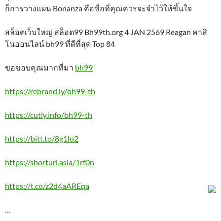
ก็การวางแผน Bonanza คือชื่อที่คุณควรจะจำไว้ให้ขึ้นใจ
สล็อตเว็บใหญ่ สล็อต99 Bh99th.org 4 JAN 2569 Reagan คาสิ
โนออนไลน์ bh99 ที่ดีที่สุด Top 84
ขอขอบคุณมากที่มา
bh99
https://rebrand.ly/bh99-th
https://cutly.info/bh99-th
https://bitt.to/8g1lo2
https://shorturl.asia/1rf0n
https://t.co/z2d4aAREqa
…