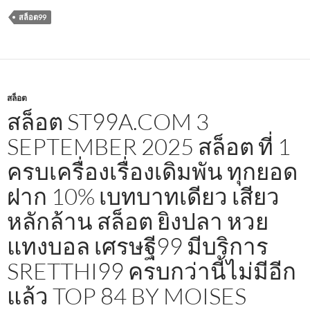
สล็อต99
สล็อต
สล็อต ST99A.COM 3
SEPTEMBER 2025 สล็อต ที่ 1
ครบเครื่องเรื่องเดิมพัน ทุกยอด
ฝาก 10% เบทบาทเดียว เสียว
หลักล้าน สล็อต ยิงปลา หวย
แทงบอล เศรษฐี99 มีบริการ
SRETTHI99 ครบกว่านี้ไม่มีอีก
แล้ว TOP 84 BY MOISES