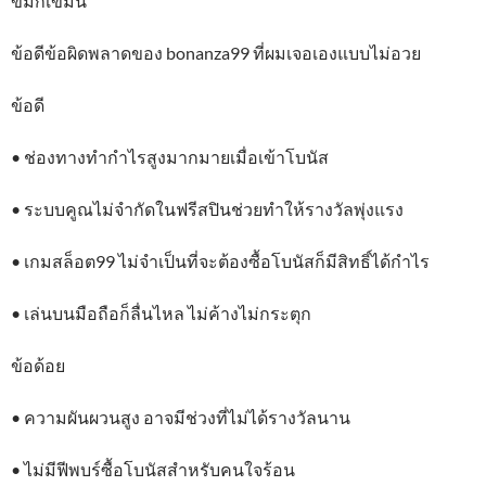
ขมักเขม้น
ข้อดีข้อผิดพลาดของ bonanza99 ที่ผมเจอเองแบบไม่อวย
ข้อดี
• ช่องทางทำกำไรสูงมากมายเมื่อเข้าโบนัส
• ระบบคูณไม่จำกัดในฟรีสปินช่วยทำให้รางวัลพุ่งแรง
• เกมสล็อต99 ไม่จำเป็นที่จะต้องซื้อโบนัสก็มีสิทธิ์ได้กำไร
• เล่นบนมือถือก็ลื่นไหล ไม่ค้างไม่กระตุก
ข้อด้อย
• ความผันผวนสูง อาจมีช่วงที่ไม่ได้รางวัลนาน
• ไม่มีฟีพบร์ซื้อโบนัสสำหรับคนใจร้อน