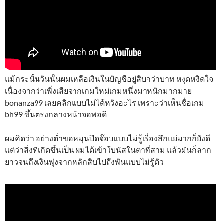
แม้กระนั้นวันนั้นผมเหลือเงินในบัญชีอยู่สิบกว่าบาท หงุดหงิดใจ
เนื่องจากว่าเพิ่งเสียจากเกมใหม่เกมหนึ่งมาหนักมากมาย
bonanza99 เลยคลิกแบบไม่ได้หวังอะไร เพราะว่าเห็นชื่อเกม
bh99 ขึ้นตรงกลางหน้าจอพอดี
ผมคิดว่า อย่างต่ำขอหมุนปิดจ๊อบแบบไม่รู้เรื่องสึกแย่มากก็ยังดี
แต่ว่าสิ่งที่เกิดขึ้นเป็น ผมได้เข้าโบนัสในตาที่สาม แล้วมันก็ลาก
ยาวจนถึงเงินพุ่งจากหลักสิบไปถึงพันแบบไม่รู้ตัว