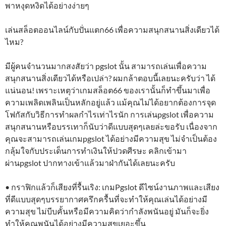
พาหงุดหงิดได้อย่างง่ายๆ
เล่นสล็อตออนไลน์กับปั่นแตก66 เพื่อความสนุกสนานสิ่งเดียวได้
ไหม?
มีผู้คนจำนวนมากสงสัยว่า pgslot นั้น สามารถเล่นเพื่อความ
สนุกสนานสิ่งเดียวได้หรือเปล่า? ผมกล้าตอบนี้เลยนะครับว่า ได้
แน่นอน! เพราะเหตุว่าเกมสล็อต66 ของเรานั้นก็ทำขึ้นมาเพื่อ
ความเพลิดเพลินเป็นหลักอยู่แล้ว แม้คุณไม่ได้อยากต้องการจุด
โฟกัสกับวิธีการทำผลกำไรเท่าไรนัก การเล่นpgslot เพื่อความ
สนุกสนานหรือบรรเทาก็นับว่าดีแบบสุดๆเลยล่ะขอรับ เนื่องจาก
คุณจะสามารถเล่นเกมpgslot ได้อย่างมีความสุข ไม่จำเป็นต้อง
กลุ้มใจกับประเด็นการทำเงินให้ปวดศีรษะ คลิกเข้ามา
ผ่านpgslot ปากทางเข้าแล้วมาฝ่ากันได้เลยนะครับ
• กราฟิกแล้วก็เสียงที่รื้นเริง: เกมPgslot ดีไซน์งานภาพและเสียง
ที่ดีแบบสุดๆบรรยากาศครึกครื้นที่จะทำให้คุณเล่นได้อย่างมี
ความสุข ไม่บีบคั้นหรือมีความคิดว่ากำลังพนันอยู่ มันก็จะยิ่ง
ทำให้คุณพนันได้อย่างมีความสุขเยอะขึ้น