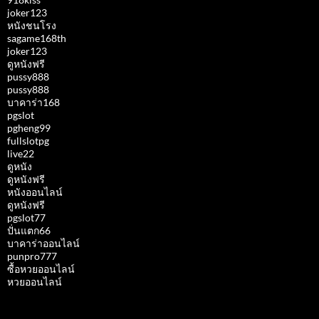
joker123
หนังชนโรง
sagame168th
joker123
ดูหนังฟรี
pussy888
pussy888
บาคาร่า168
pgslot
pgheng99
fullslotpg
live22
ดูหนัง
ดูหนังฟรี
หนังออนไลน์
ดูหนังฟรี
pgslot77
ปั่นแตก66
บาคาร่าออนไลน์
punpro777
ซื้อหวยออนไลน์
หวยออนไลน์