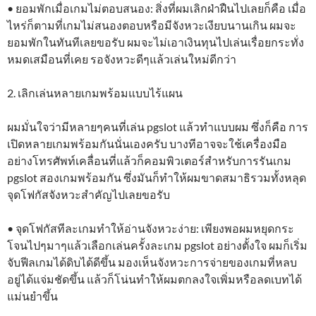
• ยอมพักเมื่อเกมไม่ตอบสนอง: สิ่งที่ผมเลิกฝ่าฝืนไปเลยก็คือ เมื่อ
ไหร่ก็ตามที่เกมไม่สนองตอบหรือมีจังหวะเงียบนานเกิน ผมจะ
ยอมพักในทันทีเลยขอรับ ผมจะไม่เอาเงินทุนไปเล่นเรื่อยกระทั่ง
หมดเสมือนที่เคย รอจังหวะดีๆแล้วเล่นใหม่ดีกว่า
2. เลิกเล่นหลายเกมพร้อมแบบไร้แผน
ผมมั่นใจว่ามีหลายๆคนที่เล่น pgslot แล้วทำแบบผม ซึ่งก็คือ การ
เปิดหลายเกมพร้อมกันนั่นเองครับ บางทีอาจจะใช้เครื่องมือ
อย่างโทรศัพท์เคลื่อนที่แล้วก็คอมพิวเตอร์สำหรับการรันเกม
pgslot สองเกมพร้อมกัน ซึ่งมันก็ทำให้ผมขาดสมาธิรวมทั้งหลุด
จุดโฟกัสจังหวะสำคัญไปเลยขอรับ
• จุดโฟกัสทีละเกมทำให้อ่านจังหวะง่าย: เพียงพอผมหยุดกระ
โจนไปๆมาๆแล้วเลือกเล่นครั้งละเกม pgslot อย่างตั้งใจ ผมก็เริ่ม
จับฟีลเกมได้ดิบได้ดีขึ้น มองเห็นจังหวะการจ่ายของเกมที่หลบ
อยู่ได้แจ่มชัดขึ้น แล้วก็โน่นทำให้ผมตกลงใจเพิ่มหรือลดเบทได้
แม่นยำขึ้น