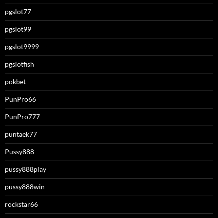
pgslot77
pgslot99
pgslot9999
pgslotfish
pokbet
PunPro66
PunPro777
puntaek77
Pussy888
pussy888play
pussy888win
rockstar66