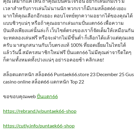
คุณได้มากแค่ไหน ถ้าคุณเป็นคนใจร้อน อยากเล่นเกมเร็ว มี
เวลาสำหรับการเล่นไม่นานนัก พวกเราก็มีเกมสล็อต66 เยอะ
มากให้คุณเลือกอีกเยอะ ตอบโจทย์ทุกความอยากได้ของคุณได้
แบบชิวๆแน่ๆ หรือถ้าคุณอยากเล่นเกมปั่นแตก66 เพื่อความ
บันเทิงเพียงแค่นั้นล่ะก็ เว็บไซต์ตรงของเราก็จัดเต็มให้เหมือนกัน
จะทดลองเล่นฟรี หรือจะฝากไม่มีขั้นต่ำ ก็เลือกได้แล้วแต่คุณเลย
ครับ มาสนุกสนานกับเว็บตรงแท้ 100% ที่ยอดเยี่ยมในไทยได้
แล้ววันนี้ สมัครสมาชิกใหม่ฟรี ปั่นแตก66 ไม่มีคุณค่าจารีตใดๆ
ก็ตามทั้งหมดทั้งปวงแน่ๆ อย่ารอคอยช้า คลิกเลย!
สล็อตแตกหนัก สล็อต66 Puntaek66.store 23 December 25 Gus
casino online สล็อต66 แตกหนัก Top 22
ขอขอบคุณweb
ปั่นแตก66
https://rebrand.ly/puntaek66-shop
https://cutly.info/puntaek66-shop