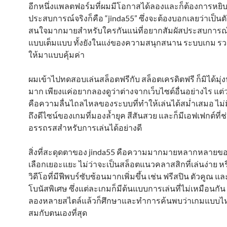
อีกหนึ่งแพลตฟอร์มที่ผมมีโอกาสได้ลองและก็ต้องการหยิ
ประสบการณ์จริงก็คือ “jinda55” ซึ่งจะต้องบอกเลยว่าเป็นตัว
สนใจมากมายสำหรับใครกันแน่ที่อยากสัมผัสประสบการณ์
แบบเต็มแบบ ทั้งยังในแง่ของความสนุกสนาน ระบบเกม รวมท
ให้มาแบบคุ้มค่า
ผมเข้าไปทดสอบเล่นสล็อตฟรีกับ สล็อตเครดิตฟรี ก็มิได้มุ่
มาก เพียงแค่อยากลองดูว่าต่างจากเว็บไซต์อื่นอย่างไร แต่ว่
คือความลื่นไถลไหลของระบบที่ทำให้เล่นได้สม่ำเสมอ ไม่
ถึงดีไซน์ของเกมที่มองล้ำยุค สีสันสวย และก็มีเอฟเฟกต์ที่ช่
อรรถรสสำหรับการเล่นได้อย่างดี
สิ่งที่สะดุดตาของ jinda55 คือความมากมายหลากหลายของ
เลือกเยอะแยะ ไม่ว่าจะเป็นสล็อตแนวคลาสสิกที่เล่นง่าย ห
วิดีโอที่มีฟีพบร์ซับซ้อนมากเพิ่มขึ้น เช่น ฟรีสปิน ตัวคูณ 
โบนัสพิเศษ ซึ่งแต่ละเกมก็มีต้นแบบการเล่นที่ไม่เหมือนกัน
ลองหลายสไตล์แล้วก็ศึกษาและทำการค้นพบว่าเกมแบบไห
สมกับตนเองที่สุด