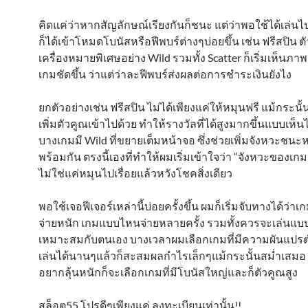
คิดแค่ว่าหากสัญลักษณ์เรียงกันก็ชนะ แต่ว่าพอใช้ได้เล่นไ
ก็ได้เข้าโหมดโบนัสหรือฟีพบร์ต่างๆบ่อยขึ้น เช่น ฟรีสปิน ต
เครื่องหมายพิเศษอย่าง Wild รวมทั้ง Scatter ก็เริ่มเห็นภ
เกมชัดขึ้น ว่าแต่ว่าละฟีพบร์ส่งผลต่อการชำระเงินยังไง
ยกตัวอย่างเช่น ฟรีสปิน ไม่ได้เพียงแค่ให้หมุนฟรี แม้กระนั
เพิ่มตัวคูณเข้าไปด้วย ทำให้รางวัลที่ได้สูงมากขึ้นแบบเห็นไ
บางเกมมี Wild ที่ขยายเต็มหน้าจอ ซึ่งช่วยเพิ่มจังหวะชน
พร้อมกัน ตรงนี้เองที่ทำให้ผมเริ่มเข้าใจว่า “จังหวะของเ
ไม่ใช่แค่หมุนไปเรื่อยแล้วหวังโชคสิ่งเดียว
พอใช้เจอฟีเจอร์เหล่านี้บ่อยครั้งขึ้น ผมก็เริ่มจับทางได้ว่
จ่ายหนัก เกมแบบไหนจ่ายหลายครั้ง รวมทั้งควรจะเล่นแบ
เหมาะสมกับตนเอง บางเวลาผมเลือกเกมที่มีความผันแปรต่ำ 
เล่นได้นานๆแล้วก็สะสมผลกำไรเล็กๆแม้กระนั้นสม่ำเสมอ
อยากลุ้นหนักก็จะเลือกเกมที่มีโบนัสใหญ่และก็ตัวคูณสูง
สล็อต55 โปรดีๆเพียงแค่ ลงทะเบียนเท่านั้น!!