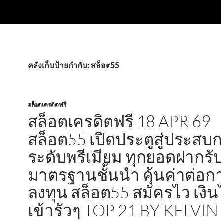
คลังเก็บป้ายกำกับ: สล็อต55
สล็อตเครดิตฟรี
สล็อตเครดิตฟรี 18 APR 69
สล็อต55 เปิดประตูสู่ประสบ
ระดับพรีเมียม ทุกยอดฝากรั
มาตรฐานชั้นนำ คุ้นค่าต่อก
ลงทุน สล็อต55 สมัครไว เงิ
เข้ารัวๆ TOP 21 BY KELVIN