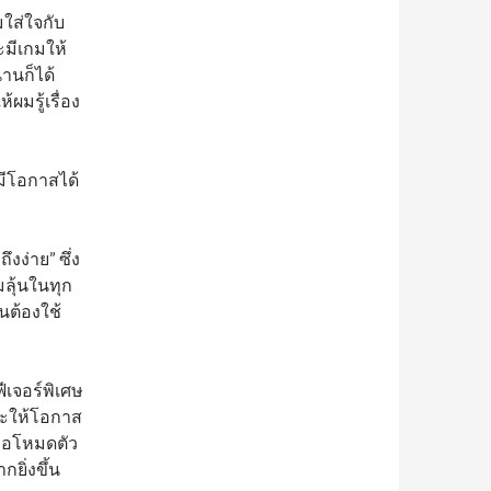
มใส่ใจกับ
มีเกมให้
นานก็ได้
ผมรู้เรื่อง
็มีโอกาสได้
ึงง่าย” ซึ่ง
มลุ้นในทุก
นต้องใช้
เจอร์พิเศษ
จะให้โอกาส
หรือโหมดตัว
ยิ่งขึ้น