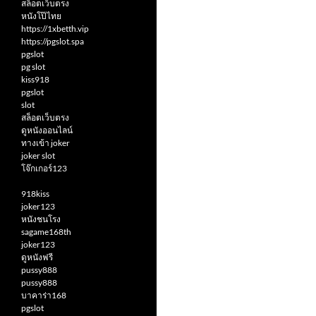
สล็อตเว็บตรง
หนังโป๊ไทย
https://1xbetth.vip
https://pgslot.spa
pgslot
pg slot
kiss918
pgslot
slot
สล็อตเว็บตรง
ดูหนังออนไลน์
ทางเข้า joker
joker slot
โจ๊กเกอร์123
918kiss
joker123
หนังชนโรง
sagame168th
joker123
ดูหนังฟรี
pussy888
pussy888
บาคาร่า168
pgslot