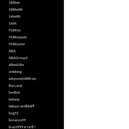
188bet
188betth
1xbetth
1xbit
918Kiss
918kissauto
918kissme
ABA
ABAGroup2
allbet24hr
ambking
askyouwin888 vip
Baccarat
bestbet
betway
bkkwin เครดิตฟรี
bng55
bonanza99
brazil999 ทางเข้า