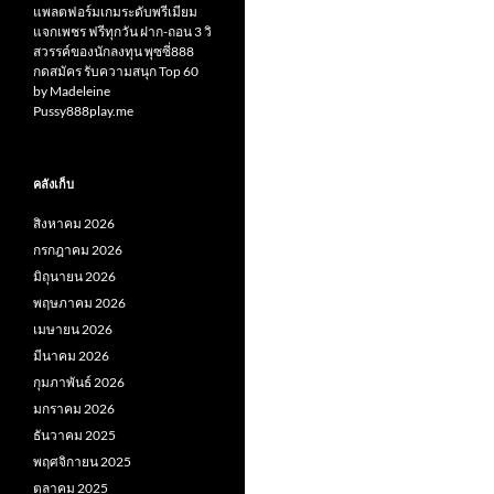
แพลตฟอร์มเกมระดับพรีเมียม
แจกเพชร ฟรีทุกวัน ฝาก-ถอน 3 วิ
สวรรค์ของนักลงทุน พุซซี่888
กดสมัคร รับความสนุก Top 60
by Madeleine
Pussy888play.me
คลังเก็บ
สิงหาคม 2026
กรกฎาคม 2026
มิถุนายน 2026
พฤษภาคม 2026
เมษายน 2026
มีนาคม 2026
กุมภาพันธ์ 2026
มกราคม 2026
ธันวาคม 2025
พฤศจิกายน 2025
ตุลาคม 2025