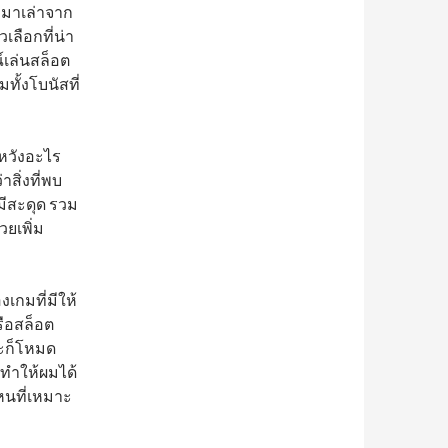
บมาเล่าจาก
เลือกที่น่า
เล่นสล็อต
ั้งโบนัสที่
งหวังอะไร
าสิ่งที่พบ
มีสะดุด รวม
วยเพิ่ม
เกมที่มีให้
รือสล็อต
และก็โหมด
 ทำให้ผมได้
นที่เหมาะ