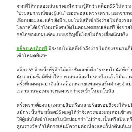
จากที่ได้ทดลองเล่นมา ผมมีความรู้สึกว่า สล็อต55 ให้ควา
“ประสบการณ์ของผู้เล่น” เยอะพอสมควร เพราะนอกจากจะ
เลือกเยอะแยะแล้ว ยังมีระบบโบนัสที่เข้าถึงง่าย ไม่ต้องรอ
โอกาสได้เข้าโหมดพิเศษ ยิ่งในตอนทดสอบเล่นฟรี ยิ่งช่วยให้
กลไกของเกมแต่ละแบบเจริญขึ้นโดยไม่ต้องเสี่ยงเงินจริง
สล็อตเครดิตฟรี
มีระบบโบนัสที่เข้าถึงง่าย ไม่ต้องรอนานก
เข้าโหมดพิเศษ
สล็อต55 สิ่งหนึ่งที่รู้สึกได้แจ้งชัดเลยก็คือ “ระบบโบนัสที่เข้าถ
นับว่าเป็นข้อดีที่ทำให้การเล่นสล็อตไม่น่าเบื่อ แล้วก็มีควา
ครั้งที่กดหมุน ปกติแล้ว สล็อตหลายแพลตฟอร์มมักจะจำเป็
เวลานานพอเหมาะพอควรกว่าจะเข้าโหมดโบนัส
ครั้งคราวต้องหมุนหลายสิบหรือหลายร้อยรอบถึงจะได้พบฟี
แม้กระนั้นกับ สล็อต55 ผมดูได้ว่าจังหวะของเกมค่อนข้าง
ให้ผู้เล่นได้เข้าโหมดโบนัสบ่อยกว่า ไม่ว่าจะเป็นฟรีสปิน 
คูณรางวัล ทำให้การเล่นมีความต่อเนื่องและก็น่าตื่นเต้นมาก