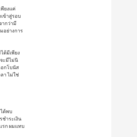
พียงแค่
เข้าสู่รอบ
งจากว่ามี
ริมอย่างการ
ด้มีเพียง
ะมีไม่นิ
็อกโบนัส
วลา ไม่ใช่
รได้พบ
ารชำระเงิน
วงแรก ผมแทบ