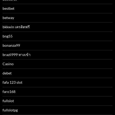
bestbet
betway
bkkwin เครดิตฟรี
bng55
bonanza99
brazil999 ทางเข้า
Casino
debet
fafa 123 slot
faro168
fullslot
fullslotpg