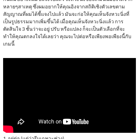
หลายๆสาเหตุ ซึ่งผมอยากให้คุณอิงจากสถิติเชิงตัวเลขตาม
สัญญาณที่ผมได้ชี้แจงไปแล้ว มันจะก่อให้คุณเห็นจังหวะนิ่งที่
เป็นรูปธรรมมากเพิ่มขึ้นได้ เมื่อคุณเห็นจังหวะนิ่งแล้ว การ
ตัดสินใจ 3 ชั้นว่าจะอยู่ ปรับ หรือแปลง ก็จะเป็นตัวเลือกที่จะ
ทำให้คุณตกลงใจได้เลยว่า คุณจะไปต่อหรือเพียงพอเพียงนี้กับ
เกมนี้
1. อยู่ต่อ (แต่ว่ารีบเฉพาะช่วง)