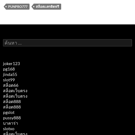
PUNPRO777
สล็อตเเครดิตฟรี
ค้นหา
สำหรับ:
joker123
pg168
jinda55
slot99
สล็อต66
สล็อตเว็บตรง
สล็อตเว็บตรง
สล็อต888
สล็อต888
pgslot
pussy888
บาคาร่า
slotxo
สล็อตเว็บตรง