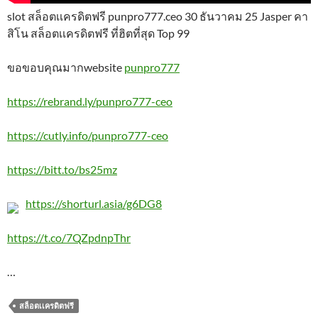
slot สล็อตเเครดิตฟรี punpro777.ceo 30 ธันวาคม 25 Jasper คา
สิโน สล็อตเเครดิตฟรี ที่ฮิตที่สุด Top 99
ขอขอบคุณมากwebsite
punpro777
https://rebrand.ly/punpro777-ceo
https://cutly.info/punpro777-ceo
https://bitt.to/bs25mz
https://shorturl.asia/g6DG8
https://t.co/7QZpdnpThr
…
สล็อตเเครดิตฟรี