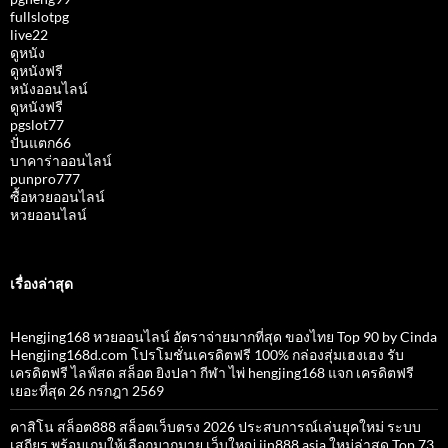
fullslotpg
live22
ดูหนัง
ดูหนังฟรี
หนังออนไลน์
ดูหนังฟรี
pgslot77
ปั่นแตก66
บาคาร่าออนไลน์
punpro777
ซื้อหวยออนไลน์
หวยออนไลน์
เรื่องล่าสุด
Hengjing168 หวยออนไลน์ อัตราจ่ายมากที่สุด ของไทย Top 90 by Cinda
Hengjing168d.com โปรโมชั่นเครดิตฟรี 100% กล่องสุ่มเฮงเฮง รับ
เครดิตฟรี ไลฟ์สด สล็อต ยิงปลา กีฬา ไพ่ hengjing168 แจก เครดิตฟรี
เยอะที่สุด 26 กรกฎา 2569
คาสิโน สล็อต888 สล็อตเว็บตรง 2026 ประสบการณ์เล่นยุคใหม่ ระบบ
เสถียร พร้อมเกมให้เลือกมากมาย เว็บใหญ่ jin888.asia ใหม่ล่าสุด Top 73