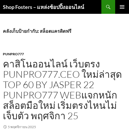
ค้นหา
Shop Fosters – แหล่งช้อปปิ้งออนไลน์
ข้าม
เมนูหลัก
ไป
ยัง
เนื้อหา
คลังเก็บป้ายกำกับ: สล็อตเเครดิตฟรี
PUNPRO777
คาสิโนออนไลน์ เว็บตรง
PUNPRO777.CEO ใหม่ล่าสุด
TOP 60 BY JASPER 22
PUNPRO777 WEBแจกหนัก
สล็อตมือใหม่ เริ่มตรงไหนไม่
เจ็บตัว พฤศจิกา 25
5 พฤศจิกายน 2025