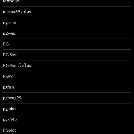
lotto888
macau69 สมัคร
ngernn
p2vvip
PG
PG Slot
PG Slot เว็บใหม่
Pg99
pgfish
pgheng99
pgjoker
pgk44b
PGSlot