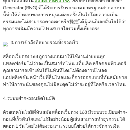
ทุกเกมสล็อตใน
สล็อตเว็บตรง 168
ใช้ระบบ Random Number
Generator (RNG) ที่ได้รับการรับรองตามมาตรฐานสากล ระบบ
นี้ทำให้คำตอบของการหมุนแต่ละครั้งเป็นไปโดยความเป็น
ธรรมและไม่สามารถคาดเดาหรือ操控ได้ ผู้เล่นก็เลยมั่นใจได้ว่า
ทุกการพนันมีความโปร่งสบายใสรวมทั้งเที่ยงตรง
3. การเข้าถึงที่สบายรวมทั้งรวดเร็ว
สล็อตเว็บตรง 168 ถูกวางแบบมาให้ใช้งานง่ายบนทุก
แพลตฟอร์ม ไม่ว่าจะเป็นสมาร์ทโฟน แท็บเล็ต หรือคอมพิวเตอร์
คุณสามารถเข้าเล่นได้ในทันทีโดยไม่ต้องดาวน์โหลด
แอปพลิเคชัน หน้าเว็บที่ลื่นไหลและก็การออกแบบที่ทันสมัยช่วย
ทำให้การพนันของคุณไม่มีสะดุด ไม่ว่าจะอยู่ที่ใดหรือเวลาไหน
4. ระบบฝาก-ถอนอัตโนมัติ
ด้วยเทคโนโลยีที่ทันสมัย สล็อตเว็บตรง 168 มีระบบระเบียบฝาก-
ถอนที่เร็วทันใจและไม่มีอย่างน้อย ผู้เล่นสามารถทำธุรกรรมได้
ตลอด 1 วัน โดยไม่ต้องรอนาน ระบบนี้ช่วยให้การจัดการเงิน