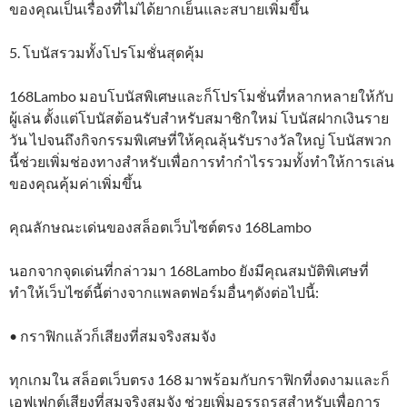
ของคุณเป็นเรื่องที่ไม่ได้ยากเย็นและสบายเพิ่มขึ้น
5. โบนัสรวมทั้งโปรโมชั่นสุดคุ้ม
168Lambo มอบโบนัสพิเศษและก็โปรโมชั่นที่หลากหลายให้กับ
ผู้เล่น ตั้งแต่โบนัสต้อนรับสำหรับสมาชิกใหม่ โบนัสฝากเงินราย
วัน ไปจนถึงกิจกรรมพิเศษที่ให้คุณลุ้นรับรางวัลใหญ่ โบนัสพวก
นี้ช่วยเพิ่มช่องทางสำหรับเพื่อการทำกำไรรวมทั้งทำให้การเล่น
ของคุณคุ้มค่าเพิ่มขึ้น
คุณลักษณะเด่นของสล็อตเว็บไซต์ตรง 168Lambo
นอกจากจุดเด่นที่กล่าวมา 168Lambo ยังมีคุณสมบัติพิเศษที่
ทำให้เว็บไซต์นี้ต่างจากแพลตฟอร์มอื่นๆดังต่อไปนี้:
• กราฟิกแล้วก็เสียงที่สมจริงสมจัง
ทุกเกมใน สล็อตเว็บตรง 168 มาพร้อมกับกราฟิกที่งดงามและก็
เอฟเฟกต์เสียงที่สมจริงสมจัง ช่วยเพิ่มอรรถรสสำหรับเพื่อการ