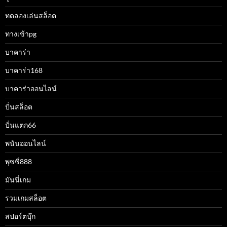
ทดลองเล่นสล็อต
ทางเข้าpg
บาคาร่า
บาคาร่า168
บาคาร่าออนไลน์
ปั่นสล็อต
ปั่นแตก66
พนันออนไลน์
พุซซี่888
มันนี่เกม
รวมเกมสล็อต
สปอร์ตบุ๊ก