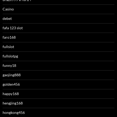
Casino
debet
fafa 123 slot
faro168
fullslot
fullslotpg
funny18
gaojing888
golden456
happy168
hengjing168
hongkong456