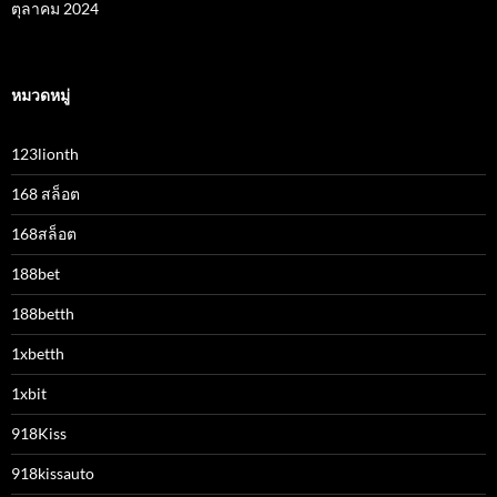
ตุลาคม 2024
หมวดหมู่
123lionth
168 สล็อต
168สล็อต
188bet
188betth
1xbetth
1xbit
918Kiss
918kissauto