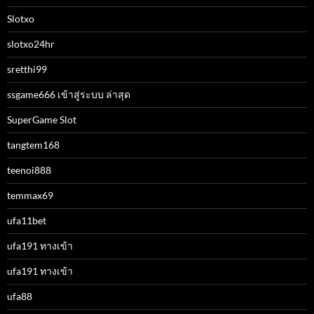
Slotxo
slotxo24hr
sretthi99
ssgame666 เข้าสู่ระบบ ล่าสุด
SuperGame Slot
tangtem168
teenoi888
temmax69
ufa11bet
ufa191 ทางเข้า
ufa191 ทางเข้า
ufa88