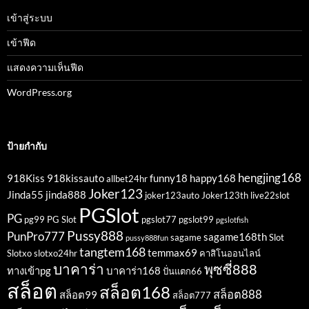
เข้าสู่ระบบ
เข้าฟีด
แสดงความเห็นฟีด
WordPress.org
ป้ายกำกับ
hengjing168
918Kiss
918kissauto
funny18
happy168
allbet24hr
Joker123
Jinda55
jinda888
joker123auto
Joker123th
live22slot
PGSlot
PG
pg99
PG Slot
pgslot77
pgslot99
pgslotfish
Pussy888
PunPro777
sagame168th
sagame
Slot
pussy888fun
tangtem168
temmax69
Slotxo
slotxo24hr
คาสิโนออนไลน์
บาคาร่า
พุซซี่888
ทางเข้าpg
บาคาร่า168
ปั่นแตก66
สล็อต
สล็อต168
สล็อต888
สล็อต99
สล็อต777