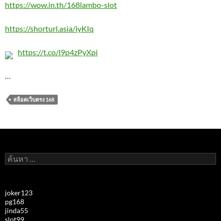
https://wow.in.th/168lambo-slot
https://shorturl.asia/iyKIq
https://t.co/l9p4zPyXpi
…
สล็อตเว็บตรง 168
ค้นหา
สำหรับ:
joker123
pg168
jinda55
slot99