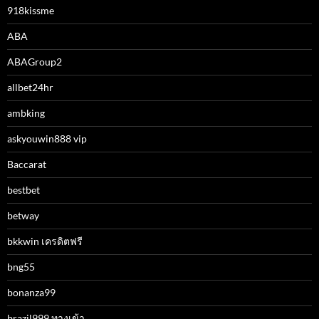
918kissme
ABA
ABAGroup2
allbet24hr
ambking
askyouwin888 vip
Baccarat
bestbet
betway
bkkwin เครดิตฟรี
bng55
bonanza99
brazil999 ทางเข้า