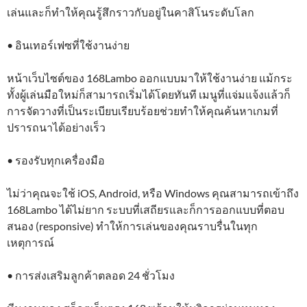
เล่นและก็ทำให้คุณรู้สึกราวกับอยู่ในคาสิโนระดับโลก
• อินเทอร์เฟซที่ใช้งานง่าย
หน้าเว็บไซต์ของ 168Lambo ออกแบบมาให้ใช้งานง่าย แม้กระ
ทั้งผู้เล่นมือใหม่ก็สามารถเริ่มได้โดยทันที เมนูที่แจ่มแจ้งแล้วก็
การจัดวางที่เป็นระเบียบเรียบร้อยช่วยทำให้คุณค้นหาเกมที่
ปรารถนาได้อย่างเร็ว
• รองรับทุกเครื่องมือ
ไม่ว่าคุณจะใช้ iOS, Android, หรือ Windows คุณสามารถเข้าถึง
168Lambo ได้ไม่ยาก ระบบที่เสถียรและก็การออกแบบที่ตอบ
สนอง (responsive) ทำให้การเล่นของคุณราบรื่นในทุก
เหตุการณ์
• การส่งเสริมลูกค้าตลอด 24 ชั่วโมง