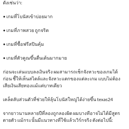
ดังเช่นว่า:
• เกมที่โบนัสเข้าบ่อยมาก
• เกมที่ภาพสวย ถูกจริต
• เกมที่ซื้อฟรีสปินคุ้ม
• เกมที่ตัวคูณขึ้นตื่นเต้นมากมาย
ก่อนจะเล่นแบบลงเงินจริง ผมสามารถเช็กจังหวะของเกมได้
ก่อน ชี้ให้เห็นสไตล์และจังหวะแตกของแต่ละเกม แบบไม่ต้อง
เสียเงินเสียทองแม้แต่บาทเดียว
เคล็ดลับส่วนตัวที่ช่วยให้ลุ้นโบนัสใหญ่ได้ง่ายขึ้น texas24
จากยาวนานหลายปีที่ลองถูกลองผิด ผมบางทีอาจไม่ได้มีสูตร
ตายตัว แม้กระนั้นมีแนวทางที่ใช้แล้วเวิร์กจริง ดังต่อไปนี้: