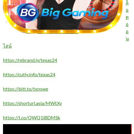
ล็
อ
ต
อ
อ
น
ไลน์
https://rebrand.ly/texas24
https://cutly.info/texas24
https://bitt.to/txnswe
https://shorturl.asia/MWtXy
https://t.co/QWQ1iBDMSk