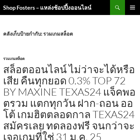
ค้นหา
Shop Fosters – แหล่งช้อปปิ้งออนไลน์
ข้าม
เมนูหลัก
ไป
ยัง
เนื้อหา
คลังเก็บป้ายกำกับ: รวมเกมสล็อต
รวมเกมสล็อต
สล็อตออนไลน์ ไม่ว่าจะได้หรือ
เสีย คืนทุกยอด 0.3% TOP 72
BY MAXINE TEXAS24 แจ็คพอ
ตรวม แตกทุกวัน ฝาก-ถอน ออ
โต้ เกมฮิตตลอดกาล TEXAS24
สมัครเลย ทดลองฟรี จนกว่าจะ
เจอเกมที่ใช่ 31 ม.ค. 25