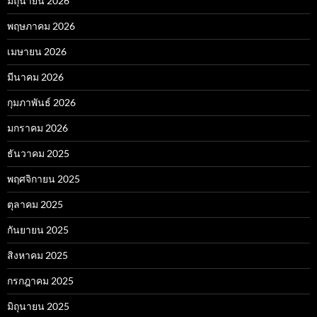
มิถุนายน 2026
พฤษภาคม 2026
เมษายน 2026
มีนาคม 2026
กุมภาพันธ์ 2026
มกราคม 2026
ธันวาคม 2025
พฤศจิกายน 2025
ตุลาคม 2025
กันยายน 2025
สิงหาคม 2025
กรกฎาคม 2025
มิถุนายน 2025