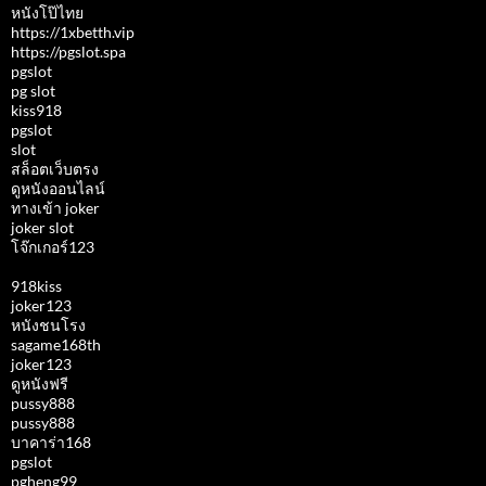
หนังโป๊ไทย
https://1xbetth.vip
https://pgslot.spa
pgslot
pg slot
kiss918
pgslot
slot
สล็อตเว็บตรง
ดูหนังออนไลน์
ทางเข้า joker
joker slot
โจ๊กเกอร์123
918kiss
joker123
หนังชนโรง
sagame168th
joker123
ดูหนังฟรี
pussy888
pussy888
บาคาร่า168
pgslot
pgheng99