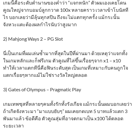
เกมนี้คือระดับตำนานของคำว่า “แจกหนัก” ตัวผมเองเคยโดน
คูณใหญ่จากบอมบ์ลูกกวาด 100x หลายคราว เวลาเข้าโบนัสที
ไร บอกเลยว่ามีลุ้นทุกสปิน ถึงจะไม่แตกทุกครั้ง แม้กระนั้น
จังหวะแตะต้องผลกำไรนับว่าสูงมาก
2) Mahjong Ways 2 – PG Slot
นี่เป็นเกมที่ผมเล่นซ้ำมากที่สุดในปีที่ผ่านมา ด้วยเหตุว่าแจกทั้ง
ในเกมหลักและก็ฟรีเกม ตัวคูณที่ไล่ขึ้นเรื่อยๆจาก x1 – x10
ทำให้เวลาแตกทีนี่คือฟินระดับสุด เป็นเกมที่เหมาะกับคนถูกใจ
แตกเรื่อยๆหากแม้ไม่ใช่รางวัลใหญ่ตลอด
3) Gates of Olympus – Pragmatic Play
เกมเทพซุสที่หลายๆคนทั้งรักทั้งรังเกียจ แม้กระนั้นผมบอกเลยว่า
ถ้าเกิดจังหวะมา “มาแบบยับๆ” ผมเคยกดเบท 5 บาทแล้วแตก 3
พันมาแล้ว ข้อดีคือ ตัวคูณสุ่มที่อาจตกมาเป็น x100 ได้ตลอด
ระยะเวลา