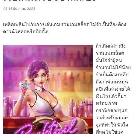
14 ธันวาคม 2025
เพลิดเพลินไปกับการเล่นเกม รวมเกมสล็อต ไม่จำเป็นที่จะต้อง
ดาวน์โหลดหรือติดตั้ง!
ถ้าเกิดกล่าวถึง
รวมเกมสล็อต
มั่นใจว่าผู้คน
จำนวนไม่ใช้น้อย
จำเป็นต้องระลึก
ถึงภาพเกมหมุน
สปินที่เล่นง่าย ได้
เงินไว แล้วก็มา
พร้อมภาพ
กราฟิกสวยๆแต่
ว่าสำหรับผมเอง
จุดที่ทำให้ พึงใจ
ที่สุด ไม่ใช่แค่