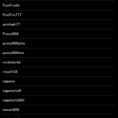
PunPro66
PunPro777
puntaek77
Pussy888
pussy888play
pussy888win
rockstar66
royal558
sagame
sagame168
sagame168th
sawan888