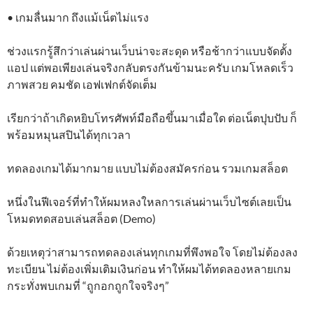
• เกมลื่นมาก ถึงแม้เน็ตไม่แรง
ช่วงแรกรู้สึกว่าเล่นผ่านเว็บน่าจะสะดุด หรือช้ากว่าแบบจัดตั้ง
แอป แต่พอเพียงเล่นจริงกลับตรงกันข้ามนะครับ เกมโหลดเร็ว
ภาพสวย คมชัด เอฟเฟกต์จัดเต็ม
เรียกว่าถ้าเกิดหยิบโทรศัพท์มือถือขึ้นมาเมื่อใด ต่อเน็ตปุบปับ ก็
พร้อมหมุนสปินได้ทุกเวลา
ทดลองเกมได้มากมาย แบบไม่ต้องสมัครก่อน รวมเกมสล็อต
หนึ่งในฟีเจอร์ที่ทำให้ผมหลงใหลการเล่นผ่านเว็บไซต์เลยเป็น
โหมดทดสอบเล่นสล็อต (Demo)
ด้วยเหตุว่าสามารถทดลองเล่นทุกเกมที่พึงพอใจ โดยไม่ต้องลง
ทะเบียน ไม่ต้องเพิ่มเติมเงินก่อน ทำให้ผมได้ทดลองหลายเกม
กระทั่งพบเกมที่ “ถูกอกถูกใจจริงๆ”