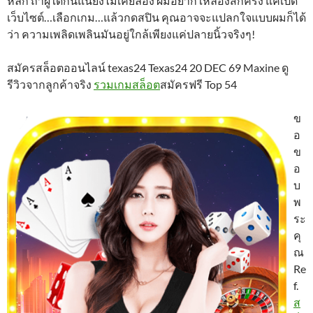
หลัก ถ้าผู้ใดกันแน่ยังไม่เคยลอง ผมอยากให้ลองสักครั้ง แค่เปิด
เว็บไซต์…เลือกเกม…แล้วกดสปิน คุณอาจจะแปลกใจแบบผมก็ได้
ว่า ความเพลิดเพลินมันอยู่ใกล้เพียงแค่ปลายนิ้วจริงๆ!
สมัครสล็อตออนไลน์ texas24 Texas24 20 DEC 69 Maxine ดู
รีวิวจากลูกค้าจริง
รวมเกมสล็อต
สมัครฟรี Top 54
ข
อ
ข
อ
บ
พ
ระ
คุ
ณ
Re
f.
ส