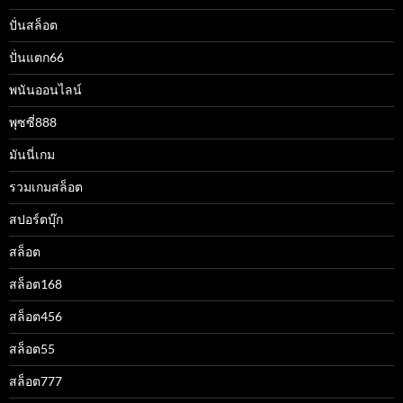
ปั่นสล็อต
ปั่นแตก66
พนันออนไลน์
พุซซี่888
มันนี่เกม
รวมเกมสล็อต
สปอร์ตบุ๊ก
สล็อต
สล็อต168
สล็อต456
สล็อต55
สล็อต777