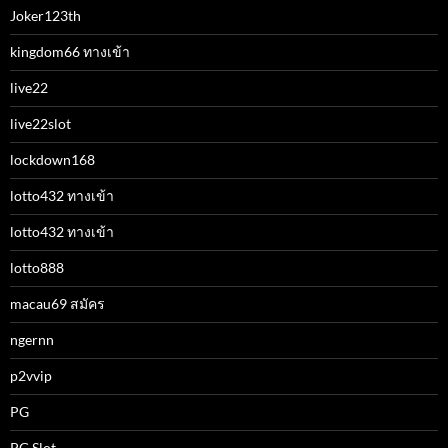
Joker123th
kingdom66 ทางเข้า
live22
live22slot
lockdown168
lotto432 ทางเข้า
lotto432 ทางเข้า
lotto888
macau69 สมัคร
ngernn
p2vvip
PG
PG Slot