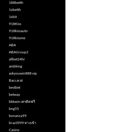
188betth
1xbetth
1xbit
918Kiss
918kissauto
918kissme
ABA
ABAGroup2
allbet24hr
ambking
askyouwin888 vip
Baccarat
bestbet
betway
bkkwin เครดิตฟรี
bng55
bonanza99
brazil999 ทางเข้า
Casino