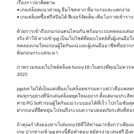
เรื่องราวน่าติดตาม
• เกมสล็อตแนวสายมู ธีมโชคลาภ ที่มาแรงและแตกง่าย
• เกมสล็อตซื้อฟรีสปินได้ ฟีเจอร์จัดเต็ม เพิ่มโอกาสเข้ารา
ด้วยการเข้าถึงเกมก่อนคนไหนกัน พร้อมระบบทดลองเล่นก
จริง ทำให้ ทางเข้าpg เป็นเว็บไซต์ที่ตอบโจทย์ทั้งผู้เล่นมือใ
ทดลองเกมใหม่ก่อนผู้ใดกันแน่ และผู้เล่นมืออาชีพที่อยาก
ต้นก่อนกระแสจะมา
ภาพรวมของเว็บไซต์สล็อต funny18 เว็บตรงที่คุณไม่ควร
2025
pgslot ไม่ได้เป็นแค่เพียงเว็บสล็อตธรรมดา แต่ว่าคือแพลต
สมทุกๆอย่างที่นักเล่นสล็อตยุคใหม่อยาก ตั้งแต่เกมประสิ
ค่าย PG Soft ก่อนผู้ใดกันแน่ ระบบออโต้ที่เร็ว โปรโมชันสุ
ฝากถอนที่ยืดหยุ่น ไปจนถึงระบบความปลอดภัยระดับที่ค่อน
ถ้าคุณกำลังมองหาเว็บfunny18ที่ให้ท่านมากยิ่งกว่าเพียงแ
เกม ปากทางเข้าpg ตรงนี้คือคำตอบ สมัครง่าย เล่นฟรี มีเคร