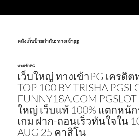
คลังเก็บป้ายกำกับ: ทางเข้าpg
ทางเข้าPG
เว็บใหญ่ ทางเข้าPG เครดิตฟ
TOP 100 BY TRISHA PGSL
FUNNY18A.COM PGSLOT เ
ใหญ่ เว็บแท้ 100% แตกหนัก
เกม ฝาก-ถอนเร็วทันใจใน 10
AUG 25 คาสิโน