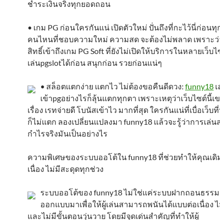
ชำระเงินจริงทุกยอดถอน
• เกม PG ก่อนใครกันแน่ เปิดตัวใหม่ ปั่นถึงที่กะไว้นี่ก่อนทุ
คนไหนที่ชอบความใหม่ ความสด จะต้องไม่พลาด เพราะว่า
สิทธิ์เข้าถึงเกม PG Soft ที่ยังไม่เปิดให้บริการในหลายเว็
เล่นpgslotได้ก่อน สนุกก่อน รวยก่อนแน่ๆ
• สล็อตแตกง่าย แตกไว ไม่ต้องขอคืนดีดวง:
funny18
เ
เข้าpgอย่างไรก็ลุ้นแตกทุกตา เพราะเหตุว่าเว็บไซต์นี้เขา
เรื่อง เรทจ่ายดี โบนัสเข้าไว มากที่สุด ใครกันแน่ที่เบื่อเว็บท
ก็ไม่แตก ลองเปลี่ยนแปลงมา funny18 แล้วจะรู้ว่าการเล่นส
กำไรจริงมันเป็นอย่างไร
ความพิเศษของระบบออโต้ใน funny18 ที่ช่วยทำให้คุณเดิม
เนื่อง ไม่มีสะดุดทุกช่วง
ระบบออโต้ของ funny18 ไม่ใช่แค่ระบบฝากถอนธรรมดา
ออกแบบมาเพื่อให้ผู้เล่นสามารถพนันได้แบบต่อเนื่อง ไ
และไม่มีขั้นตอนวุ่นวาย โดยมีจุดเด่นสำคัญที่ทำให้ผู้