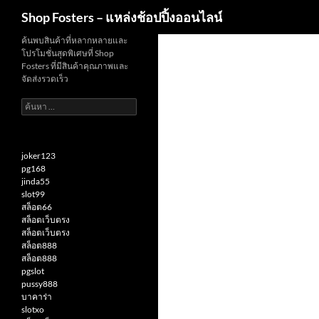
ค้นหา
Shop Fosters – แหล่งช้อปปิ้งออนไลน์
ค้นพบสินค้าที่หลากหลายและ
โปรโมชั่นสุดพิเศษที่ Shop
Fosters ที่มีสินค้าคุณภาพและ
จัดส่งรวดเร็ว
ค้นหา
สำหรับ:
joker123
pg168
jinda55
slot99
สล็อต66
สล็อตเว็บตรง
สล็อตเว็บตรง
สล็อต888
สล็อต888
pgslot
pussy888
บาคาร่า
slotxo