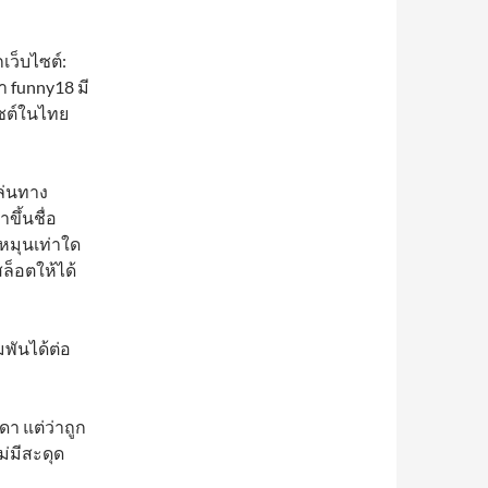
กเว็บไซต์:
 funny18 มี
บไซต์ในไทย
ล่นทาง
ขึ้นชื่อ
ี่หมุนเท่าใด
ล็อตให้ได้
พันได้ต่อ
 แต่ว่าถูก
ม่มีสะดุด