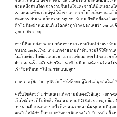
ส่วนหนึ่งส่วนใดของความรื่นเริงใจและรายได้พิเศษขอ
เราจะมองข้ามเว็บดีๆที่ ให้จริง แจกจริง ไม่ได้เด็ดขาด แล้ว
ต้องการเล่นเกมสล็อตจาก pgslot แท้ แบบลิขสิทธิ์ตรง โดยท
คิว ไม่ต้องผ่านเอเย่นต์ หรือกลัวถูกโกง บอกเลยว่า pgslot 
คุณกำลังหาอยู่
ตรงนี้คือแหล่งรวมเกมสล็อตจาก PG ค่ายใหญ่ ส่งตรงก่
กัน เกมpgslotใหม่ เกมแตกง่าย เกมทำเงิน รวมไว้ให้ท่า
ในเว็บเดียว ไม่ต้องเสียเวลาเปรียบเทียบอีกต่อไป ระบบออโต
ฝาก-ถอนเร็ว สมัครง่ายใน 1 นาที ไม่มีอย่างน้อย พร้อมโป
เร่าร้อนที่ขนมาให้สมาชิกแบบจุกๆ
ทำความรู้จัก funny18 เว็บไซต์สล็อตที่ผู้ใดกันก็พูดถึงในปี
• เว็บไซต์ตรงไม่ผ่านเอเย่นต์ ความมั่นคงยั่งยืนสูง: Funny1
เว็บไซต์ตรงที่รับลิขสิทธิ์แท้จากค่าย PG Soft อย่างถูกต้อง 
การผ่านมือคนกลางอะไรก็ตามเพราะฉะนั้น ทุกเกมที่คุณเล่
อกมั่นใจได้ว่าเป็นระบบจริงจากต้นทาง ไม่ปรับเรท ไม่ล็อกย