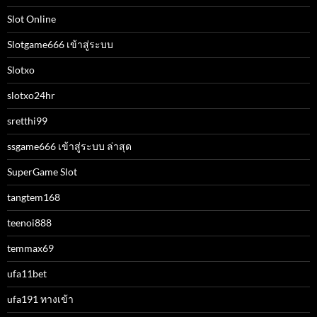
Slot Online
Slotgame666 เข้าสู่ระบบ
Slotxo
slotxo24hr
sretthi99
ssgame666 เข้าสู่ระบบ ล่าสุด
SuperGame Slot
tangtem168
teenoi888
temmax69
ufa11bet
ufa191 ทางเข้า