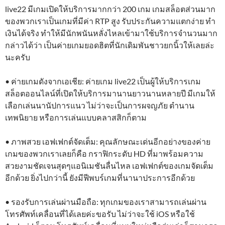
live22 มีเกมเปิดให้บริการมากกว่า 200 เกม เกมสล็อตส่วนมาก
ของพวกเราเป็นเกมที่มีค่า RTP สูง รับประกันความแตกง่าย ทำ
เงินได้จริง ทำให้มีนักพนันหลั่งไหลเข้ามาใช้บริการจำนวนมาก
กล่าวได้ว่า เป็นค่ายเกมยอดฮิตที่นักเดิมพันชาวยกนิ้วให้เลยล่ะ
นะครับ
• ค่ายเกมดังจากเอเชีย: ค่ายเกม live22 เป็นผู้ให้บริการเกม
สล็อตออนไลน์ที่เปิดให้บริการมานานยาวนานหลายปี มีเกมให้
เลือกเล่นนานัปการแนว ไม่ว่าจะเป็นการผจญภัย ตำนาน
เทพนิยาย หรือการเล่นแบบคลาสสิกก็ตาม
• ภาพสวย เอฟเฟกต์จัดเต็ม: คุณลักษณะเด่นอีกอย่างของค่าย
เกมของพวกเราเลยก็คือ กราฟิกระดับ HD ที่มาพร้อมความ
สวยงามชัดเจนสุดๆแอนิเมชันลื่นไหล เอฟเฟกต์ของเกมจัดเต็ม
อีกด้วย ยิ่งไปกว่านี้ ยังมีฟีพบร์เกมที่นานาประการอีกด้วย
• รองรับการเล่นผ่านมือถือ: ทุกเกมของเราสามารถเล่นผ่าน
โทรศัพท์เคลื่อนที่ได้เลยค่ะขอรับ ไม่ว่าจะใช้ iOS หรือใช้