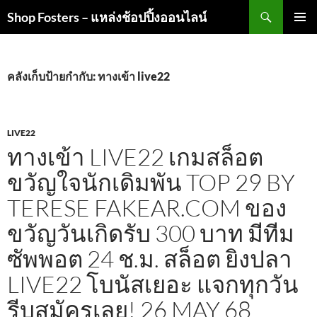
ค้นหา
Shop Fosters – แหล่งช้อปปิ้งออนไลน์
ข้าม
เมนูหลัก
ไป
ยัง
เนื้อหา
คลังเก็บป้ายกำกับ: ทางเข้า live22
LIVE22
ทางเข้า LIVE22 เกมสล็อต
ขวัญใจนักเดิมพัน TOP 29 BY
TERESE FAKEAR.COM ของ
ขวัญวันเกิดรับ 300 บาท มีทีม
ซัพพอต 24 ช.ม. สล็อต ยิงปลา
LIVE22 โบนัสเยอะ แจกทุกวัน
รีบสมัครเลย! 26 MAY 68