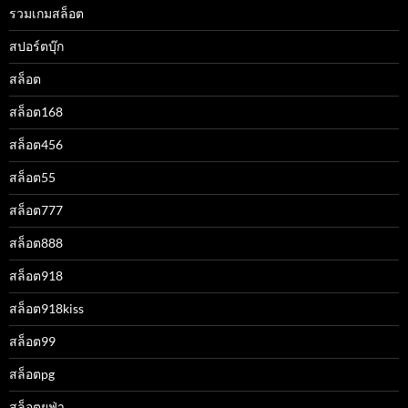
รวมเกมสล็อต
สปอร์ตบุ๊ก
สล็อต
สล็อต168
สล็อต456
สล็อต55
สล็อต777
สล็อต888
สล็อต918
สล็อต918kiss
สล็อต99
สล็อตpg
สล็อตยูฟ่า