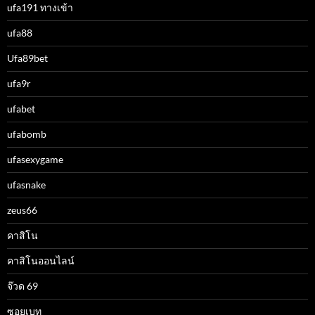
ufa191 ทางเข้า
ufa88
Ufa89bet
ufa9r
ufabet
ufabomb
ufasexygame
ufasnake
zeus66
คาสิโน
คาสิโนออนไลน์
จ๊วด 69
ซอยเบท