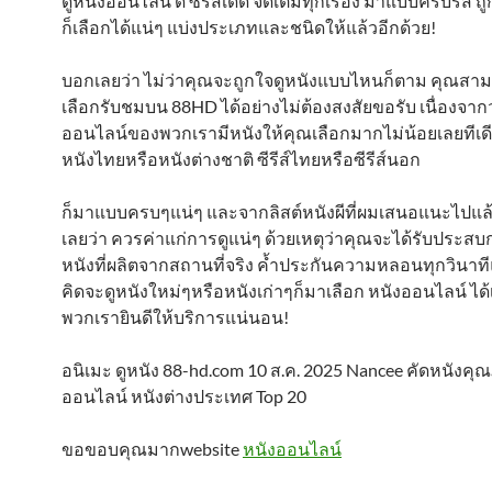
ดูหนังออนไลน์ ดี ซีรีส์เด็ด จัดเต็มทุกเรื่อง มาแบบครบรส
ก็เลือกได้แน่ๆ แบ่งประเภทและชนิดให้แล้วอีกด้วย!
บอกเลยว่า ไม่ว่าคุณจะถูกใจดูหนังแบบไหนก็ตาม คุณสา
เลือกรับชมบน 88HD ได้อย่างไม่ต้องสงสัยขอรับ เนื่องจากว
ออนไลน์ของพวกเรามีหนังให้คุณเลือกมากไม่น้อยเลยทีเดี
หนังไทยหรือหนังต่างชาติ ซีรีส์ไทยหรือซีรีส์นอก
ก็มาแบบครบๆแน่ๆ และจากลิสต์หนังผีที่ผมเสนอแนะไปแล้
เลยว่า ควรค่าแก่การดูแน่ๆ ด้วยเหตุว่าคุณจะได้รับประส
หนังที่ผลิตจากสถานที่จริง ค้ำประกันความหลอนทุกวินาท
คิดจะดูหนังใหม่ๆหรือหนังเก่าๆก็มาเลือก หนังออนไลน์ ได้
พวกเรายินดีให้บริการแน่นอน!
อนิเมะ ดูหนัง 88-hd.com 10 ส.ค. 2025 Nancee คัดหนังค
ออนไลน์ หนังต่างประเทศ Top 20
ขอขอบคุณมากwebsite
หนังออนไลน์