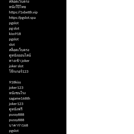
สล็อตเว็บตรง
หนังโป๊ไทย
https://1xbetth.vip
https://pgslot.spa
pgslot
pg slot
kiss918
pgslot
slot
สล็อตเว็บตรง
ดูหนังออนไลน์
ทางเข้า joker
joker slot
โจ๊กเกอร์123
918kiss
joker123
หนังชนโรง
sagame168th
joker123
ดูหนังฟรี
pussy888
pussy888
บาคาร่า168
pgslot