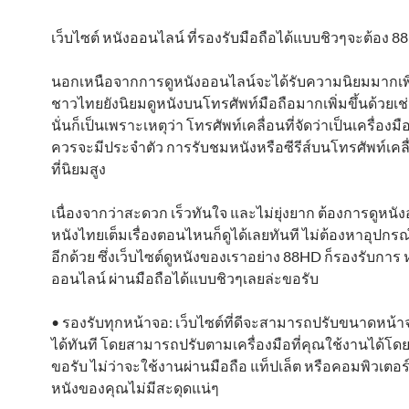
เว็บไซต์ หนังออนไลน์ ที่รองรับมือถือได้แบบชิวๆจะต้อง 
นอกเหนือจากการดูหนังออนไลน์จะได้รับความนิยมมากเพิ่
ชาวไทยยังนิยมดูหนังบนโทรศัพท์มือถือมากเพิ่มขึ้นด้วยเช่
นั่นก็เป็นเพราะเหตุว่า โทรศัพท์เคลื่อนที่จัดว่าเป็นเครื่องมื
ควรจะมีประจำตัว การรับชมหนังหรือซีรีส์บนโทรศัพท์เคลื่อ
ที่นิยมสูง
เนื่องจากว่าสะดวก เร็วทันใจ และไม่ยุ่งยาก ต้องการดูหนั
หนังไทยเต็มเรื่องตอนไหนก็ดูได้เลยทันที ไม่ต้องหาอุปกรณ์
อีกด้วย ซึ่งเว็บไซต์ดูหนังของเราอย่าง 88HD ก็รองรับการ 
ออนไลน์ ผ่านมือถือได้แบบชิวๆเลยล่ะขอรับ
• รองรับทุกหน้าจอ: เว็บไซต์ที่ดีจะสามารถปรับขนาดหน้า
ได้ทันที โดยสามารถปรับตามเครื่องมือที่คุณใช้งานได้โดย
ขอรับ ไม่ว่าจะใช้งานผ่านมือถือ แท็ปเล็ต หรือคอมพิวเตอร
หนังของคุณไม่มีสะดุดแน่ๆ