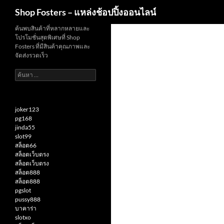
ค้นหา
Shop Fosters – แหล่งช้อปปิ้งออนไลน์
ค้นพบสินค้าที่หลากหลายและ
โปรโมชั่นสุดพิเศษที่ Shop
Fosters ที่มีสินค้าคุณภาพและ
จัดส่งรวดเร็ว
ค้นหา
สำหรับ:
joker123
pg168
jinda55
slot99
สล็อต66
สล็อตเว็บตรง
สล็อตเว็บตรง
สล็อต888
สล็อต888
pgslot
pussy888
บาคาร่า
slotxo