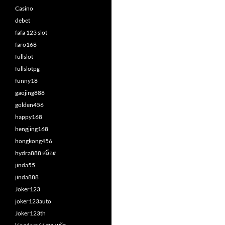
Casino
debet
fafa 123 slot
faro168
fullslot
fullslotpg
funny18
gaojing888
golden456
happy168
hengjing168
hongkong456
hydra888 สล็อต
jinda55
jinda888
Joker123
joker123auto
Joker123th