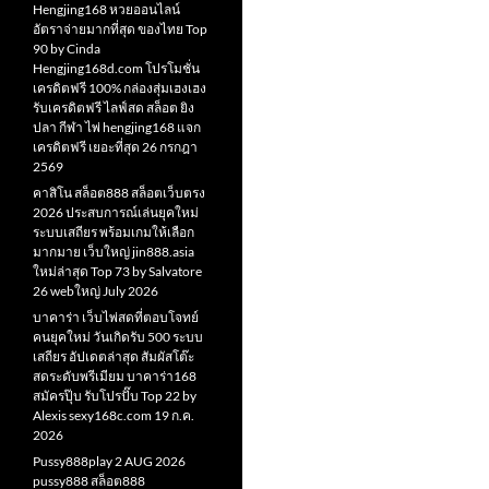
Hengjing168 หวยออนไลน์
อัตราจ่ายมากที่สุด ของไทย Top
90 by Cinda
Hengjing168d.com โปรโมชั่น
เครดิตฟรี 100% กล่องสุ่มเฮงเฮง
รับเครดิตฟรี ไลฟ์สด สล็อต ยิง
ปลา กีฬา ไพ่ hengjing168 แจก
เครดิตฟรี เยอะที่สุด 26 กรกฎา
2569
คาสิโน สล็อต888 สล็อตเว็บตรง
2026 ประสบการณ์เล่นยุคใหม่
ระบบเสถียร พร้อมเกมให้เลือก
มากมาย เว็บใหญ่ jin888.asia
ใหม่ล่าสุด Top 73 by Salvatore
26 webใหญ่ July 2026
บาคาร่า เว็บไพ่สดที่ตอบโจทย์
คนยุคใหม่ วันเกิดรับ 500 ระบบ
เสถียร อัปเดตล่าสุด สัมผัสโต๊ะ
สดระดับพรีเมียม บาคาร่า168
สมัครปุ๊บ รับโปรปั๊บ Top 22 by
Alexis sexy168c.com 19 ก.ค.
2026
Pussy888play 2 AUG 2026
pussy888 สล็อต888