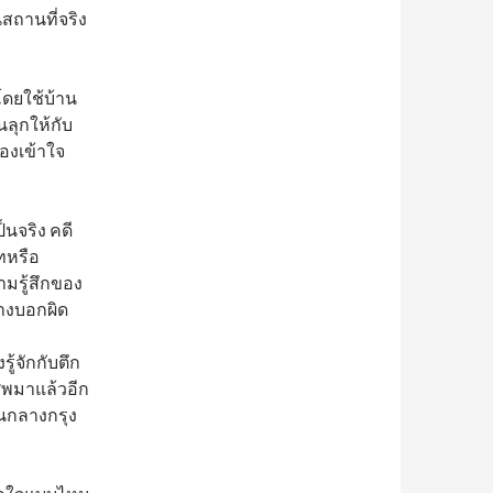
สถานที่จริง
โดยใช้บ้าน
ลุกให้กับ
ต้องเข้าใจ
็นจริง คดี
ทหรือ
ามรู้สึกของ
่างบอกผิด
ู้จักกับตึก
ศพมาแล้วอีก
กนกลางกรุง