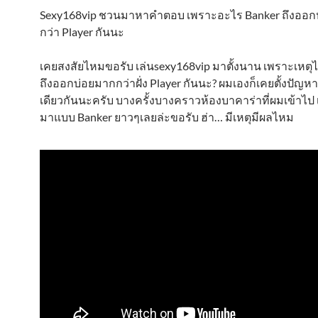
Sexy168vip ชวนมาหาคำตอบ เพราะอะไร Banker ถึงออกห
กว่า Player กันนะ
เคยสงสัยไหมขอรับ เล่นsexy168vip มาตั้งนาน เพราะเหตุไร
ถึงออกบ่อยมากกว่าฝั่ง Player กันนะ? ผมเองก็เคยตั้งปัญห
เดียวกันนะครับ บางครั้งบางคราวห้องบาคาร่าที่ผมเข้าไป 
มาแบบ Banker ยาวๆเลยล่ะขอรับ ฮ่า… มีเหตุมีผลไหม