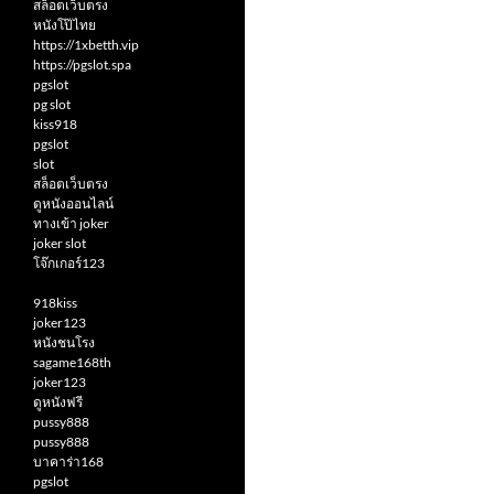
สล็อตเว็บตรง
หนังโป๊ไทย
https://1xbetth.vip
https://pgslot.spa
pgslot
pg slot
kiss918
pgslot
slot
สล็อตเว็บตรง
ดูหนังออนไลน์
ทางเข้า joker
joker slot
โจ๊กเกอร์123
918kiss
joker123
หนังชนโรง
sagame168th
joker123
ดูหนังฟรี
pussy888
pussy888
บาคาร่า168
pgslot