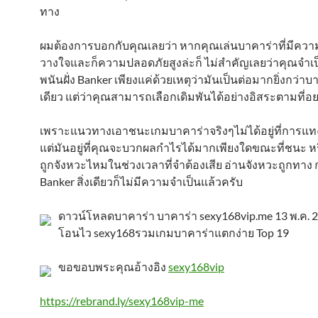
ทาง
ผมต้องการบอกกับคุณเลยว่า หากคุณเล่นบาคาร่าที่มีความ
วางใจและก็ความปลอดภัยสูงล่ะก็ ไม่สำคัญเลยว่าคุณจำเป
พนันฝั่ง Banker เพียงแค่ด้วยเหตุว่ามันเป็นต่อมากยิ่งกว่าบา
เดียว แต่ว่าคุณสามารถเลือกเดิมพันได้อย่างอิสระตามที่อ
เพราะแนวทางเอาชนะเกมบาคาร่าจริงๆไม่ได้อยู่ที่การแทง
แต่มันอยู่ที่คุณจะบวกผลกำไรได้มากเพียงใดขณะที่ชนะ ห
ถูกจังหวะไหมในช่วงเวลาที่จำต้องเสีย อ่านจังหวะถูกทาง 
Banker สิ่งเดียวก็ไม่มีความจำเป็นแล้วครับ
ดาวน์โหลดบาคาร่า บาคาร่า sexy168vip.me 13 พ.ค. 
โอนไว sexy168รวมเกมบาคาร่าแตกง่าย Top 19
ขอขอบพระคุณอ้างอิง
sexy168vip
https://rebrand.ly/sexy168vip-me