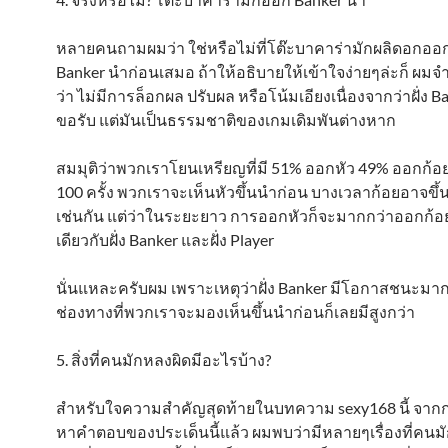
หลายคนถามผมว่า ใช่หรือไม่ที่โต๊ะบาคาร่ามักผลิดอกออก
Banker นำก่อนเสมอ ถ้าให้อธิบายให้เข้าใจง่ายๆล่ะก็ ผมจำ
ว่า ไม่มีการล็อกผล ปรับผล หรือโน้มเอียงเนื่องจากว่าฝั่ง B
ขอรับ แต่มันเป็นธรรมชาติของเกมเดิมพันต่างหาก
สมมุติว่าพวกเราโยนเหรียญที่มี 51% ออกหัว 49% ออกก้อ
100 ครั้ง พวกเราจะเห็นหัวขึ้นนำก่อน บางเวลาก้อยอาจขึ้
เช่นกัน แต่ว่าในระยะยาว การออกหัวก็จะมากกว่าออกก้อย 
เดียวกับฝั่ง Banker และฝั่ง Player
นั่นแหละครับผม เพราะเหตุว่าฝั่ง Banker มีโอกาสชนะมาก
ช่องทางที่พวกเราจะมองเห็นขึ้นนำก่อนก็เลยมีสูงกว่า
5. สิ่งที่คนมักหลงผิดมีอะไรบ้าง?
สำหรับใจความสำคัญสุดท้ายในบทความ sexy168 นี้ จากกา
หาคำตอบของประเด็นนี้แล้ว ผมพบว่ามีหลายๆเรื่องที่คนมั