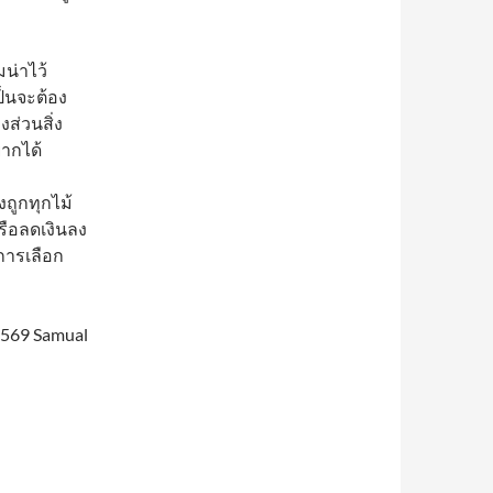
น่าไว้
็นจะต้อง
งส่วนสิ่ง
ยากได้
ถูกทุกไม้
รือลดเงินลง
การเลือก
2569 Samual