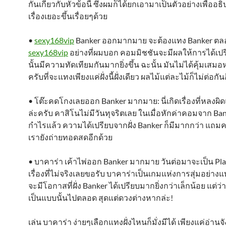
กันเกี่ยวกับหัวข้อนี้ ซึ่งผมก็ได้ยกเอามาเป็นตัวอย่างเพื่ออธิ
เรื่องเยอะขึ้นเรื่อยๆด้วย
•
sexy168vip
Banker ออกมากมาย จะต้องแทง Banker ตล
sexy168vip
อย่างที่ผมบอก คอมมิชชันจะมีผลให้การได้เปรี
นั้นมีความทัดเทียมกันมากยิ่งขึ้น ฉะนั้น มันไม่ได้คุ้มเส
ครับที่จะแทงเพียงแค่ฝั่งนี้ฝั่งเดียว ผลไม้แต่ละไม้ก็ไม่ต่อกั
• โต๊ะคดโกงเลยออก Banker มากมาย: นี่เกิดเรื่องที่หลงผ
ล่ะครับ คาสิโนไม่มีวันทุจริตเลย ในเมื่อหักค่าคอมจาก Ban
กำไรแล้ว ความได้เปรียบจากฝั่ง Banker ก็มีมากกว่า แถ
เรายังถ่ายทอดสดอีกด้วย
• บาคาร่า เค้าไพ่ออก Banker มากมาย วันต่อมาจะเป็น Playe
เรื่องที่ไม่จริงเลยขอรับ บาคาร่าเป็นเกมแห่งการสุ่มอย่างแท
จะมีโอกาสที่ฝั่ง Banker ได้เปรียบมากยิ่งกว่าเล็กน้อย แต่ว่า
เป็นแบบนั้นไปตลอด สุดแต่ดวงต่างหากล่ะ!
เล่น บาคาร่า ง่ายๆเลือกแทงฝั่งไหนก็มั่งมีได้ เพียงแค่อ่านจ