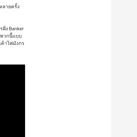
ลายครั้ง
ฝั่ง Banker
าพวกนี้แบบ
เค้าไพ่มังกร