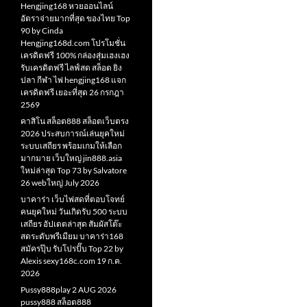
Hengjing168 หวยออนไลน์
อัตราจ่ายมากที่สุด ของไทย Top
90 by Cinda
Hengjing168d.com โปรโมชั่น
เครดิตฟรี 100% กล่องสุ่มเฮงเฮง
รับเครดิตฟรี ไลฟ์สด สล็อต ยิง
ปลา กีฬา ไพ่ hengjing168 แจก
เครดิตฟรี เยอะที่สุด 26 กรกฎา
2569
คาสิโน สล็อต888 สล็อตเว็บตรง
2026 ประสบการณ์เล่นยุคใหม่
ระบบเสถียร พร้อมเกมให้เลือก
มากมาย เว็บใหญ่ jin888.asia
ใหม่ล่าสุด Top 73 by Salvatore
26 webใหญ่ July 2026
บาคาร่า เว็บไพ่สดที่ตอบโจทย์
คนยุคใหม่ วันเกิดรับ 500 ระบบ
เสถียร อัปเดตล่าสุด สัมผัสโต๊ะ
สดระดับพรีเมียม บาคาร่า168
สมัครปุ๊บ รับโปรปั๊บ Top 22 by
Alexis sexy168c.com 19 ก.ค.
2026
Pussy888play 2 AUG 2026
pussy888 สล็อต888