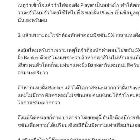
เหตุว่าเข้าใจแล้วว่าไพ่ของฝั่ง Player เป็นอย่างไร ทำให้ต
ว่าจะจั่วไหมจั่ว โดยใช้ไพ่ใบที่ 3 ของฝั่ง Player เป็นข้อมู
นั่นเองครับผม
3. แล้วเพราะอะไรจำต้องหักค่าคอมมิชชัน 5% เวลาแทงฝั่
สงสัยไหมครับว่าเพราะเหตุใดจำต้องหักค่าคอมไม่ชชัน 
ฝั่ง Banker ด้วย? โน่นเพราะว่า ถ้าหากคาสิโนไม่หักเลยแม
เดียว คนทั่วโลกก็จะแห่มาแทงฝั่ง Banker กันหมดน่ะสิครั
ตามนะครับว่า
ถ้าหากแทงฝั่ง Banker แล้วได้โอกาสชนะมากกว่าฝั่ง Playe
และไม่มีการหักค่าคอมไม่ชชันเลย คนเล่นจะได้กำไรสะสม
โอกาสชนะมากกว่า
ถึงแม้นิดหน่อยก็ตาม บาคาร่า โดยเหตุนี้ มันจึงต้องมีการห
ชชันเพื่อความได้เปรียบเชิงสถิตินั้นมีความเท่าเทียมกันเยอ
4. จริงหรือไม่? โต๊ะบาคาร่ามักออก Banker นำ