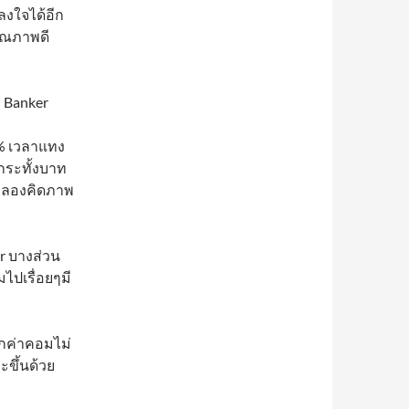
กลงใจได้อีก
ลคุณภาพดี
ง Banker
5% เวลาแทง
้กระทั้งบาท
บ ลองคิดภาพ
r บางส่วน
ไปเรื่อยๆมี
ักค่าคอมไม่
ะขึ้นด้วย