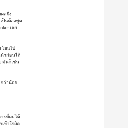
ผลฝั่ง
เป็นต้องพูด
anker เลย
ย โยนไป
นนำก่อนได้
มันก็เช่น
กว่าน้อย
รที่ผมได้
กเข้าใจผิด