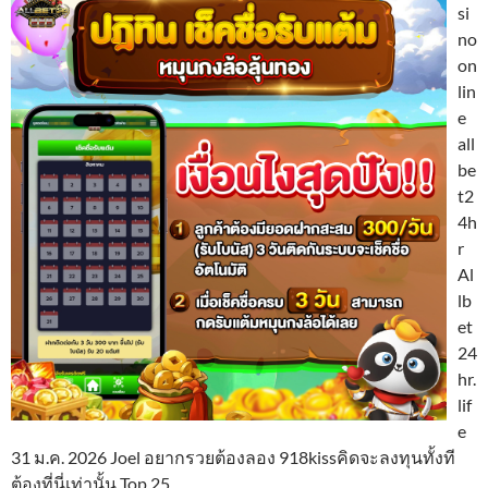
si
no
on
lin
e
all
be
t2
4h
r
Al
lb
et
24
hr.
lif
e
31 ม.ค. 2026 Joel อยากรวยต้องลอง 918kissคิดจะลงทุนทั้งที
ต้องที่นี่เท่านั้น Top 25