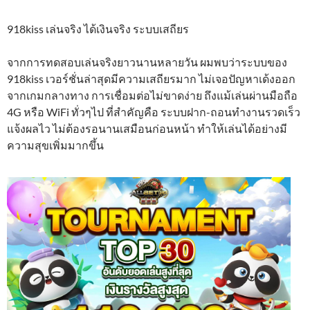
918kiss เล่นจริง ได้เงินจริง ระบบเสถียร
จากการทดสอบเล่นจริงยาวนานหลายวัน ผมพบว่าระบบของ
918kiss เวอร์ชั่นล่าสุดมีความเสถียรมาก ไม่เจอปัญหาเด้งออก
จากเกมกลางทาง การเชื่อมต่อไม่ขาดง่าย ถึงแม้เล่นผ่านมือถือ
4G หรือ WiFi ทั่วๆไป ที่สำคัญคือ ระบบฝาก-ถอนทำงานรวดเร็ว
แจ้งผลไว ไม่ต้องรอนานเสมือนก่อนหน้า ทำให้เล่นได้อย่างมี
ความสุขเพิ่มมากขึ้น