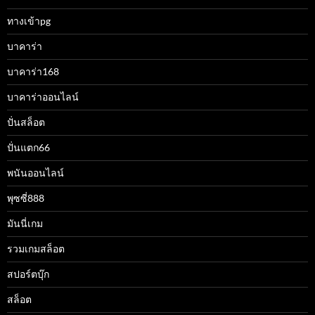
ทางเข้าpg
บาคาร่า
บาคาร่า168
บาคาร่าออนไลน์
ปั่นสล็อต
ปั่นแตก66
พนันออนไลน์
พุซซี่888
มันนี่เกม
รวมเกมสล็อต
สปอร์ตบุ๊ก
สล็อต