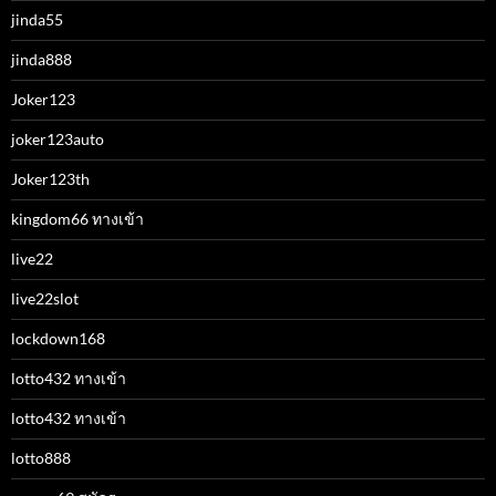
jinda55
jinda888
Joker123
joker123auto
Joker123th
kingdom66 ทางเข้า
live22
live22slot
lockdown168
lotto432 ทางเข้า
lotto432 ทางเข้า
lotto888