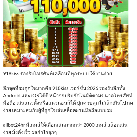
918kiss รองรับโทรศัพท์เคลื่อนที่ทุกระบบ ใช้งานง่าย
อีกจุดที่ผมถูกใจมากคือ 918kiss เวอร์ชั่น 2026 รองรับอีกทั้ง
Android และ iOS ได้ดี หน้าจอปรับอัตโนมัติตามขนาดโทรศัพท์
มือถือ เล่นแนวตั้งหรือแนวนอนก็ได้ ปุ่มควบคุมไม่เล็กเกินไป กด
ง่าย เหมาะสมกับผู้ที่ถูกใจเล่นสล็อตผ่านมือถือแบบผม
allbet24hr มีเกมส์ให้เลือกเล่นมากกว่า 2000 เกมส์ สล็อตเล่น
ง่าย มั่งคั่งเร็ว ผลกำไรจุกๆ