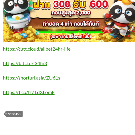
https://cutt.cloud/allbet24hr-life
https://bitt.to/i34fn3
https://shorturl.asia/ZU61s
https://t.co/fzZLdXLomF
918KISS