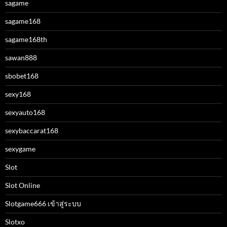
sagame
sagame168
sagame168th
sawan888
sbobet168
sexy168
sexyauto168
sexybaccarat168
sexygame
Slot
Slot Online
Slotgame666 เข้าสู่ระบบ
Slotxo