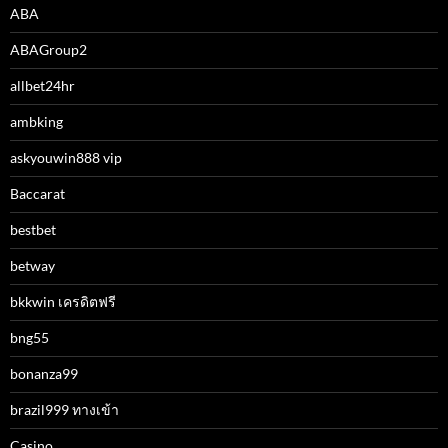
ABA
ABAGroup2
allbet24hr
ambking
askyouwin888 vip
Baccarat
bestbet
betway
bkkwin เครดิตฟรี
bng55
bonanza99
brazil999 ทางเข้า
Casino