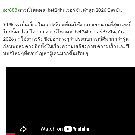
scr888
ดาวน์โหลด allbet24hr เวอร์ชั่น ล่าสุด 2026 ปัจจุบัน
918kiss เป็นเยี่ยมในแอปสล็อตที่ผมใช้งานตลอดนานที่สุด และก็
ในปีนี้ผมได้มีโอกาส ดาวน์โหลด allbet24hr เวอร์ชั่นปัจจุบัน
2026 มาใช้งานจริง ซึ่งบอกตรงๆว่าประสบการณ์ดีมากกว่ารุ่น
ก่อนพอสมควร อีกทั้งในเรื่องความเสถียรภาพ ความเร็ว และฟี
พบร์ใหม่ๆที่ตอบปัญหาผู้เล่นมากขึ้นเรื่อยๆ