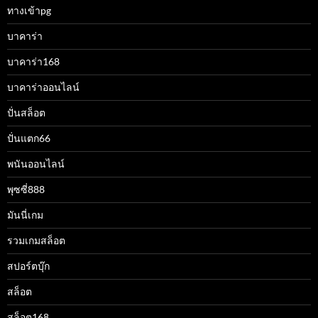
ทางเข้าpg
บาคาร่า
บาคาร่า168
บาคาร่าออนไลน์
ปั่นสล็อต
ปั่นแตก66
พนันออนไลน์
พุซซี่888
มันนี่เกม
รวมเกมสล็อต
สปอร์ตบุ๊ก
สล็อต
สล็อต168