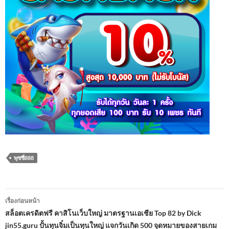
พุซซี่888
เมนู
เรื่องก่อนหน้า
นำทาง
สล็อตเครดิตฟรี คาสิโนเว็บใหญ่ มาตรฐานเอเชีย Top 82 by Dick
jin55.guru ปั้นทุนจิ๋มเป็นทุนใหญ่ แจกวันเกิด 500 จุดหมายของสายเกม