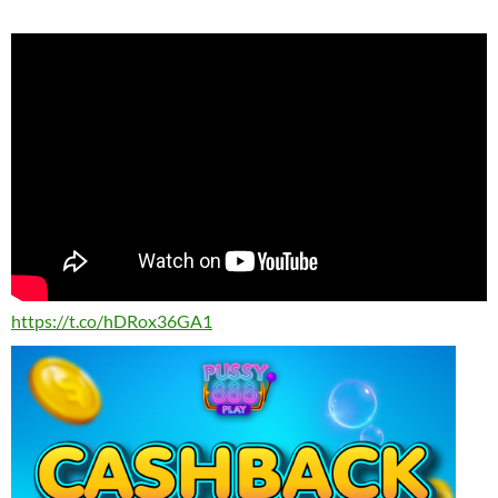
https://t.co/hDRox36GA1