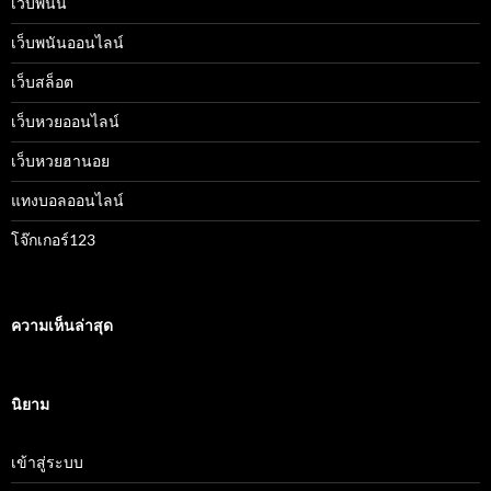
เว็บพนัน
เว็บพนันออนไลน์
เว็บสล็อต
เว็บหวยออนไลน์
เว็บหวยฮานอย
แทงบอลออนไลน์
โจ๊กเกอร์123
ความเห็นล่าสุด
นิยาม
เข้าสู่ระบบ