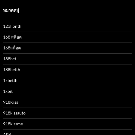
หมวดหมู่
123lionth
168 สล็อต
168สล็อต
188bet
188betth
1xbetth
1xbit
918Kiss
918kissauto
918kissme
ABA