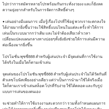
ไปกว่าการสมัครหลายโปรพร้อมกันกระทั่งงวยงง และก็ยังลด
ความยุ่งยากสำหรับในการจัดการสิทธิ์ต่างๆ
• เล่นอย่างมีแผนการ: เมื่อรู้เรื่องโปรที่ใช้อยู่ พวกเราจะตกลงใจ
ได้ง่ายมากยิ่งขึ้นว่าจะใช้สิทธิ์แบบไหนในแต่ละครั้ง ทำให้การ
เล่นเป็นระบบมากกว่าเดิม และไม่จำต้องเสียเวล่ำเวลา
เปลี่ยนแปลงแผนกลางทางบ่อยๆทั้งยังยังช่วยให้การเล่นมีความ
ต่อเนื่องมากยิ่งขึ้น
โปรโมชั่น พุซซี่888 สำหรับผู้เล่นประจำ มีจุดเด่นที่การใช้งาน
ได้จริงในเมื่อใดก็ตามเข้าเล่น
จุดเด่นของโปรโมชัน พุซซี่888 สำหรับผู้เล่นประจำไม่ได้วัดกันที่
ตัวเลขโบนัสเพียงอย่างเดียว แต่ว่าเป็นการนำมาใช้ได้จริงเมื่อ
ใดก็ตามเราเข้าเล่นสล็อต โปรที่รับง่าย ใช้ได้ตลอด และกับรูป
แบบการเล่นของตนเอง
จะช่วยทำให้การใช้แรงงานสะดวกกว่า รวมทั้งกำหนดแผนการ
เล่นได้ง่ายดายมากยิ่งขึ้น ผมว่าเพียงพอเลือกโปรได้เหมาะกับ