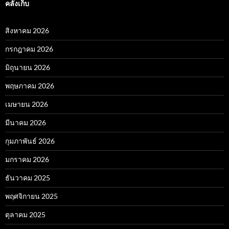
คลังเก็บ
สิงหาคม 2026
กรกฎาคม 2026
มิถุนายน 2026
พฤษภาคม 2026
เมษายน 2026
มีนาคม 2026
กุมภาพันธ์ 2026
มกราคม 2026
ธันวาคม 2025
พฤศจิกายน 2025
ตุลาคม 2025