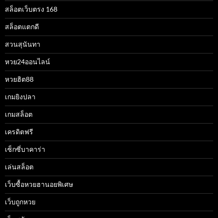
สล็อตเว็บตรง 168
สล็อตแตกดี
สวนสุนันทา
หวย24ออนไลน์
หวยฮิต88
เกมยิงปลา
เกมสล็อต
เครดิตฟรี
เซ็กซี่บาคาร่า
เล่นสล็อต
เว็บซื้อหวยฮานอยพิเศษ
เว็บถูกหวย