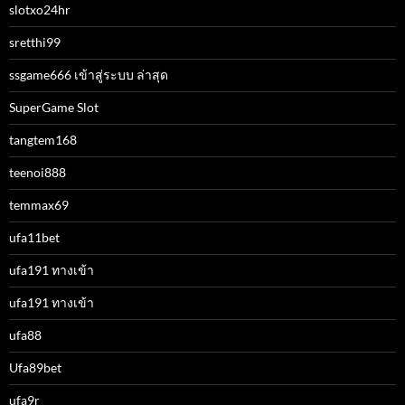
slotxo24hr
sretthi99
ssgame666 เข้าสู่ระบบ ล่าสุด
SuperGame Slot
tangtem168
teenoi888
temmax69
ufa11bet
ufa191 ทางเข้า
ufa191 ทางเข้า
ufa88
Ufa89bet
ufa9r