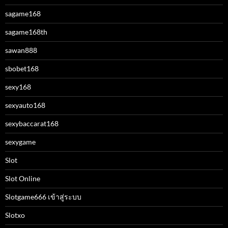
sagame168
sagame168th
sawan888
sbobet168
sexy168
sexyauto168
sexybaccarat168
sexygame
Slot
Slot Online
Slotgame666 เข้าสู่ระบบ
Slotxo