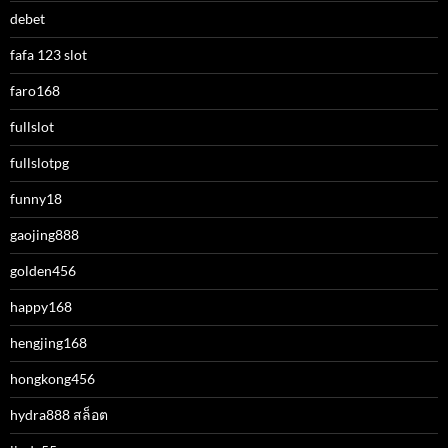
debet
fafa 123 slot
faro168
fullslot
fullslotpg
funny18
gaojing888
golden456
happy168
hengjing168
hongkong456
hydra888 สล็อต