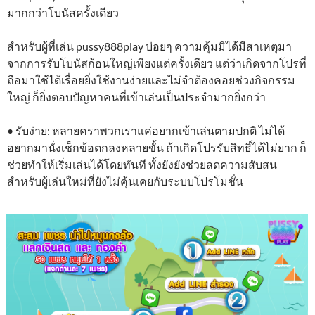
มากกว่าโบนัสครั้งเดียว
สำหรับผู้ที่เล่น pussy888play บ่อยๆ ความคุ้มมิได้มีสาเหตุมา
จากการรับโบนัสก้อนใหญ่เพียงแต่ครั้งเดียว แต่ว่าเกิดจากโปรที่
ถือมาใช้ได้เรื่อยยิ่งใช้งานง่ายและไม่จำต้องคอยช่วงกิจกรรม
ใหญ่ ก็ยิ่งตอบปัญหาคนที่เข้าเล่นเป็นประจำมากยิ่งกว่า
• รับง่าย: หลายคราพวกเราแค่อยากเข้าเล่นตามปกติ ไม่ได้
อยากมานั่งเช็กข้อตกลงหลายขั้น ถ้าเกิดโปรรับสิทธิ์ได้ไม่ยาก ก็
ช่วยทำให้เริ่มเล่นได้โดยทันที ทั้งยังยังช่วยลดความสับสน
สำหรับผู้เล่นใหม่ที่ยังไม่คุ้นเคยกับระบบโปรโมชั่น