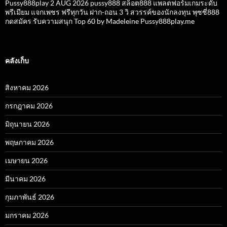
Pussy888play 2 AUG 2026 pussy888 สล็อต888 แพลตฟอร์มเกมระดับ
พรีเมียม แจกเพชร ฟรีทุกวัน ฝาก-ถอน 3 วิ สวรรค์ของนักลงทุน พุซซี่888
กดสมัคร รับความสนุก Top 60 by Madeleine Pussy888play.me
คลังเก็บ
สิงหาคม 2026
กรกฎาคม 2026
มิถุนายน 2026
พฤษภาคม 2026
เมษายน 2026
มีนาคม 2026
กุมภาพันธ์ 2026
มกราคม 2026