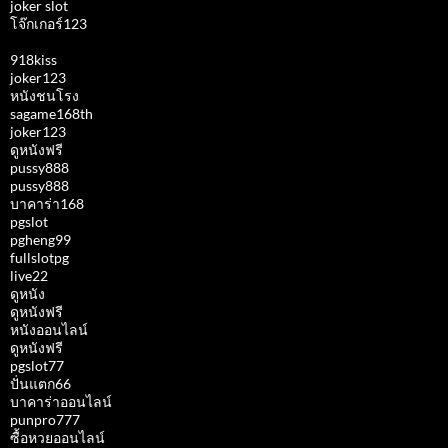
joker slot
โจ๊กเกอร์123
918kiss
joker123
หนังชนโรง
sagame168th
joker123
ดูหนังฟรี
pussy888
pussy888
บาคาร่า168
pgslot
pgheng99
fullslotpg
live22
ดูหนัง
ดูหนังฟรี
หนังออนไลน์
ดูหนังฟรี
pgslot77
ปั่นแตก66
บาคาร่าออนไลน์
punpro777
ซื้อหวยออนไลน์