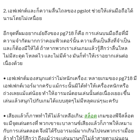
2. เอฟเฟกต์และก็ความลื่นไถลของ pgslot ช่วยให้เล่นมือถือได้
นานโดยไม่เหนื่อย
อีกจุดที่ผมอยากเอ๋ยถึงของ pg718 ก็คือ การเล่นบนมือถือที่มี
ความจำกัดมากกว่าคอมพิวเตอร์นั้น ความลื่นเป็นสิ่งที่จำเป็น
และก็ต้องมีให้ได้ ถ้าหากพวกเราเล่นเกมแล้วรู้สึกว่าลื่นไหล
ไม่มีสะดุด โหลดไว และไม่มีค้าง มันก็ทำให้เราอยากเล่นต่อ
เนื่องด้วย
• เอฟเฟกต์มองสนุกแต่ว่าไม่หนักเครื่อง: หลายเกมของ pg718 มี
เอฟเฟกต์เวอร์มากครับ แม้กระนั้นมิได้ทำให้เครื่องหนักหรือ
ถ่วงเลยแม้แต่น้อย ทำให้อารมณ์ตอนเล่นนั้นต่อเนื่องเยอะขึ้น
เล่นแล้วสนุกไปกับเกมได้แบบสุดๆไม่มีหลุดแน่ๆนะครับ
• เสียงแล้วก็ภาพทำให้ไม่ล้าเหลือเกิน:
สล็อต
เกมของพีจีสล็อต
จะมีจุดเด่นตรงที่ พวกเขาจะบาลานซ์เสียงแล้วก็ภาพให้เหมาะ
กับการเล่นตลอด จึงมิได้รีบอารมณ์มากเกินไปจนพวกเราเมื่อย
ล้า ทำให้รู้สึกว่า ถึงแม้ว่าจะเล่นนานๆก็ไม่ล้าสายตาแน่นอน