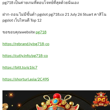
pg718 เป็นค่ายเกมที่ตอบโจทย์ที่สุดด้วยนั่นเอง
ฝาก-ถอน ไม่มีขั้นต่ำ pgslot pg718.co 21 July 26 Stuart คาสิโน
pgslot เว็บไหนดี Top 12
ขอขอบคุณwebsite
pg718
https://rebrand.ly/pg718-co
https://cutly.info/pg718-co
https://bitt.to/q1iic7
https://shorturl.asia/2C49S