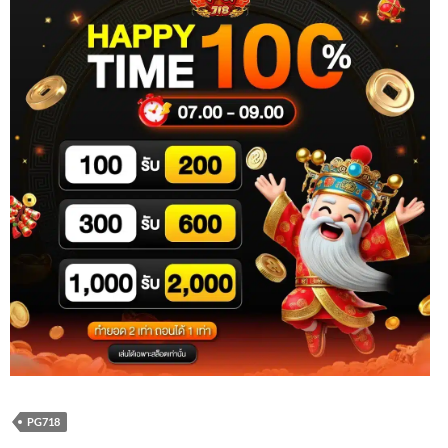
PG718