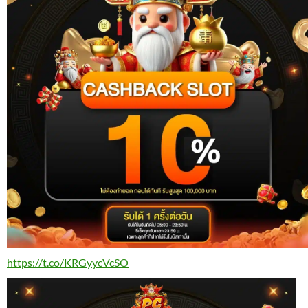
https://t.co/KRGyycVcSO