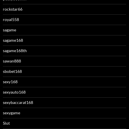
rockstar66
royal558
sagame
sagame168
sagame168th
sawan888
sbobet168
sexy168
sexyauto168
sexybaccarat168
sexygame
Slot