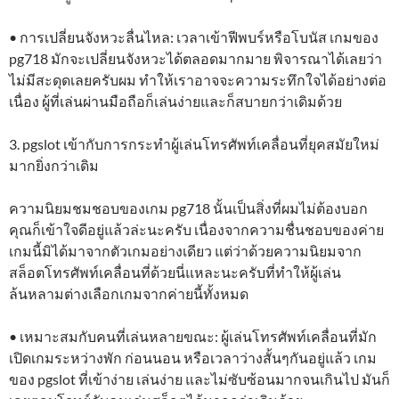
• การเปลี่ยนจังหวะลื่นไหล: เวลาเข้าฟีพบร์หรือโบนัส เกมของ
pg718 มักจะเปลี่ยนจังหวะได้ตลอดมากมาย พิจารณาได้เลยว่า
ไม่มีสะดุดเลยครับผม ทำให้เราอาจจะความระทึกใจได้อย่างต่อ
เนื่อง ผู้ที่เล่นผ่านมือถือก็เล่นง่ายและก็สบายกว่าเดิมด้วย
3. pgslot เข้ากับการกระทำผู้เล่นโทรศัพท์เคลื่อนที่ยุคสมัยใหม่
มากยิ่งกว่าเดิม
ความนิยมชมชอบของเกม pg718 นั้นเป็นสิ่งที่ผมไม่ต้องบอก
คุณก็เข้าใจดีอยู่แล้วล่ะนะครับ เนื่องจากความชื่นชอบของค่าย
เกมนี้มิได้มาจากตัวเกมอย่างเดียว แต่ว่าด้วยความนิยมจาก
สล็อตโทรศัพท์เคลื่อนที่ด้วยนี่แหละนะครับที่ทำให้ผู้เล่น
ล้นหลามต่างเลือกเกมจากค่ายนี้ทั้งหมด
• เหมาะสมกับคนที่เล่นหลายขณะ: ผู้เล่นโทรศัพท์เคลื่อนที่มัก
เปิดเกมระหว่างพัก ก่อนนอน หรือเวลาว่างสั้นๆกันอยู่แล้ว เกม
ของ pgslot ที่เข้าง่าย เล่นง่าย และไม่ซับซ้อนมากจนเกินไป มันก็