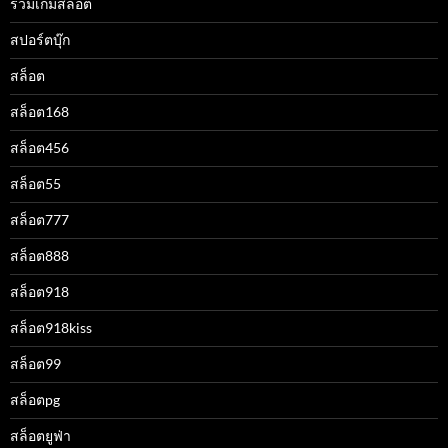
รวมเกมสล็อต
สปอร์ตบุ๊ก
สล็อต
สล็อต168
สล็อต456
สล็อต55
สล็อต777
สล็อต888
สล็อต918
สล็อต918kiss
สล็อต99
สล็อตpg
สล็อตยูฟ่า