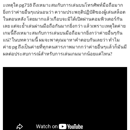
ะเหตุใด pg718 ถึงเหมาะสมกับการเล่นบนโทรศัพท์มือถือมาก
ยิ่งกว่าค่ายอื่นๆแน่นอนว่า ความประพฤติปฏิบัติของผู้เล่นสล็อต
ในตอนหลัง โดยมากแล้วเกือบจะมิได้เปิดผ่านคอมพิวเตอร์กัน
เลย แต่จะย้ำเล่นผ่านมือถือกันมากยิ่งกว่า แล้วเพราะเหตุใดค่าย
เกมนี้ถึงเหมาะสมกับการเล่นบนมือถือมากยิ่งกว่าค่ายอื่นๆกัน
แน่? ในบทความนี้ ผมจะพาคุณมาหาคำตอบกันเลยว่า ทำไม
ค่าย pg ถึงเป็นค่ายที่ทุกคนสารภาพมากกว่าค่ายอื่นๆแล้วก็มันมี
ผลต่อประสบการณ์สำหรับการเล่นเกมมากน้อยแค่ไหน?