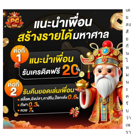
เค
ย
สง
สั
ย
กั
น
ไ
ห
ม
น
ะ
ค
รั
บ
ว่า
เพ
รา