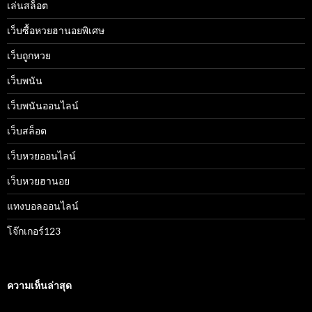
เล่นสล็อต
เว็บซื้อหวยฮานอยพิเศษ
เว็บถูกหวย
เว็บพนัน
เว็บพนันออนไลน์
เว็บสล็อต
เว็บหวยออนไลน์
เว็บหวยฮานอย
แทงบอลออนไลน์
โจ๊กเกอร์123
ความเห็นล่าสุด