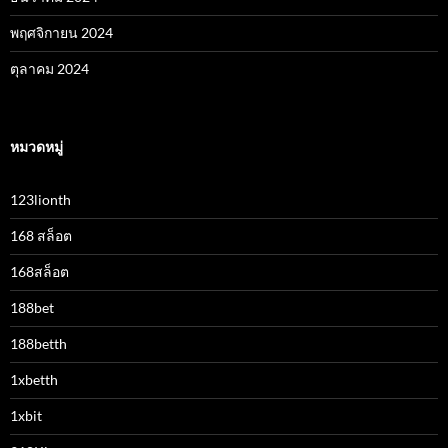
พฤศจิกายน 2024
ตุลาคม 2024
หมวดหมู่
123lionth
168 สล็อต
168สล็อต
188bet
188betth
1xbetth
1xbit