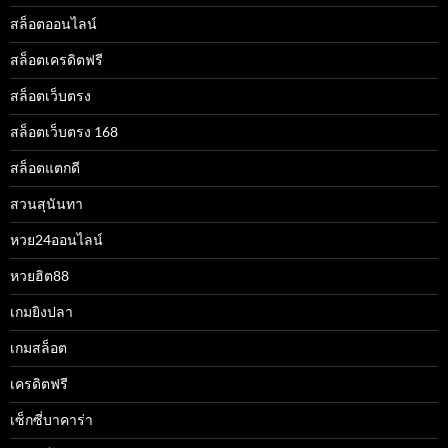
สล็อตออนไลน์
สล็อตเครดิตฟรี
สล็อตเว็บตรง
สล็อตเว็บตรง 168
สล็อตแตกดี
สวนสุนันทา
หวย24ออนไลน์
หวยฮิต88
เกมยิงปลา
เกมสล็อต
เครดิตฟรี
เซ็กซี่บาคาร่า