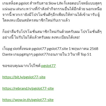
เกมสล็อต pgslot สำหรับสาย Slow Life ก็เลยตอบโจทย์แบบสุดๆ
แน่นอน เล่นระหว่างที่กำลังทำกิจกรรมอื่นได้อีกด้วย นอกเหนือ
จากนี้ พวกเรายังมีโปรโมชั่นดีๆอีกเพียบให้ท่านได้เข้ามารับ ผู้
ใดลงทะเบียนสมัครสมาชิกใหม่กับเราแล้ว
ก็อย่าลืมรับโปรโมชั่นสมาชิกใหม่กันด้วยครับผม โปรโมชั่นดีๆ
อย่างนี้ ไม่รับไม่ได้แล้วครับผม ลงทะเบียนได้เลย!
เว็บpg slotทั้งหมด pgslot77 pgslot77.site 1 พฤษภาคม 2568
Dante เกมpgสนุกๆ pgslot77ถอนภายใน 3 วินาที Top 51
ขอขอบคุณมากเว็ปไซต์
pgslot77
https://bit.ly/pgslot77-site
https://rebrand.ly/pgslot77-site
https://wow.in.th/pgslot77-site