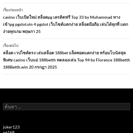
เมนู
เรื่องก่อนหน้า
นำทาง
casino เว็บเปิดใหม่ สล็อตpg เครดิตฟรี Top 33 by Muhammad ทาง
เข้าpg pgslot.vin 4 pgslot เว็บไซต์แตกง่าย สล็อตมือถือ เล่นได้ทุกที่ แตก
เรื่อง
ง่ายทุกเกม พฤษภา 25
เรื่องต่อไป
สล็อต เวปไซต์ตรง เล่นสล็อต 188bet แจ็คพอตแตกง่าย พร้อมโบนัสสุด
พิเศษ casino เว็บแม่ 188betth ทดลองเล่น Top 94 by Florence 188betth
188Betth.win 20 กรกฎา 2025
ค้นหา
สำหรับ:
joker123
pg168