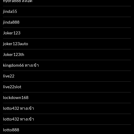
hydra888 สล็อต
jinda55
jinda888
Joker123
joker123auto
Joker123th
kingdom66 ทางเข้า
live22
live22slot
lockdown168
lotto432 ทางเข้า
lotto432 ทางเข้า
lotto888