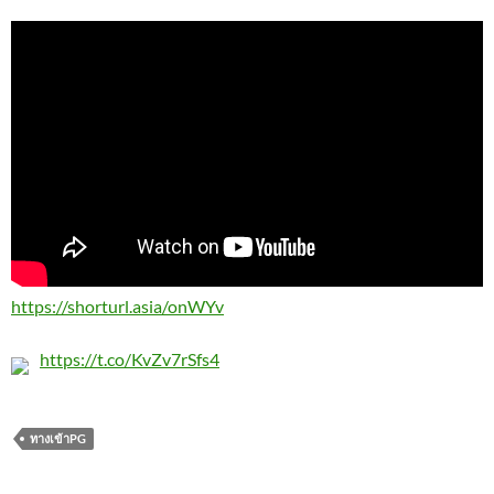
https://shorturl.asia/onWYv
https://t.co/KvZv7rSfs4
ทางเข้าPG