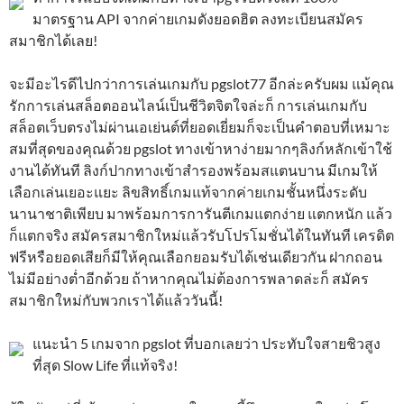
มาตรฐาน API จากค่ายเกมดังยอดฮิต ลงทะเบียนสมัคร
สมาชิกได้เลย!
จะมีอะไรดีไปกว่าการเล่นเกมกับ pgslot77 อีกล่ะครับผม แม้คุณ
รักการเล่นสล็อตออนไลน์เป็นชีวิตจิตใจล่ะก็ การเล่นเกมกับ
สล็อตเว็บตรงไม่ผ่านเอเย่นต์ที่ยอดเยี่ยมก็จะเป็นคำตอบที่เหมาะ
สมที่สุดของคุณด้วย pgslot ทางเข้าหาง่ายมากๆลิงก์หลักเข้าใช้
งานได้ทันที ลิงก์ปากทางเข้าสำรองพร้อมสแตนบาน มีเกมให้
เลือกเล่นเยอะแยะ ลิขสิทธิ์เกมแท้จากค่ายเกมชั้นหนึ่งระดับ
นานาชาติเพียบ มาพร้อมการการันตีเกมแตกง่าย แตกหนัก แล้ว
ก็แตกจริง สมัครสมาชิกใหม่แล้วรับโปรโมชั่นได้ในทันที เครดิต
ฟรีหรือยอดเสียก็มีให้คุณเลือกยอมรับได้เช่นเดียวกัน ฝากถอน
ไม่มีอย่างต่ำอีกด้วย ถ้าหากคุณไม่ต้องการพลาดล่ะก็ สมัคร
สมาชิกใหม่กับพวกเราได้แล้ววันนี้!
แนะนำ 5 เกมจาก pgslot ที่บอกเลยว่า ประทับใจสายชิวสูง
ที่สุด Slow Life ที่แท้จริง!