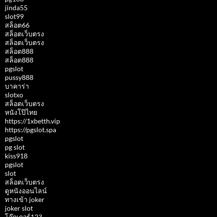
jinda55
slot99
สล็อต66
สล็อตเว็บตรง
สล็อตเว็บตรง
สล็อต888
สล็อต888
pgslot
pussy888
บาคาร่า
slotxo
สล็อตเว็บตรง
หนังโป๊ไทย
https://1xbetth.vip
https://pgslot.spa
pgslot
pg slot
kiss918
pgslot
slot
สล็อตเว็บตรง
ดูหนังออนไลน์
ทางเข้า joker
joker slot
โจ๊กเกอร์123