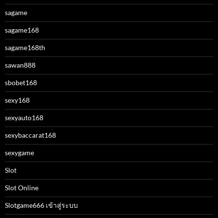
sagame
sagame168
sagame168th
sawan888
sbobet168
sexy168
sexyauto168
sexybaccarat168
sexygame
Slot
Slot Online
Slotgame666 เข้าสู่ระบบ