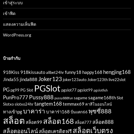
เข้าสู่ระบบ
เข้าฟีด
แสดงความเห็นฟีด
WordPress.org
ป้ายกำกับ
hengjing168
918Kiss
918kissauto
funny18
happy168
allbet24hr
Joker123
Jinda55
jinda888
joker123auto
Joker123th
live22slot
PGSlot
PG
pg99
PG Slot
pgslot77
pgslot99
pgslotfish
Pussy888
PunPro777
sagame168th
sagame
Slot
pussy888fun
tangtem168
temmax69
Slotxo
slotxo24hr
คาสิโนออนไลน์
บาคาร่า
พุซซี่888
ทางเข้าpg
บาคาร่า168
ปั่นแตก66
สล็อต
สล็อต168
สล็อต888
สล็อต99
สล็อต777
สล็อตเว็บตรง
สล็อตออนไลน์
สล็อตเครดิตฟรี