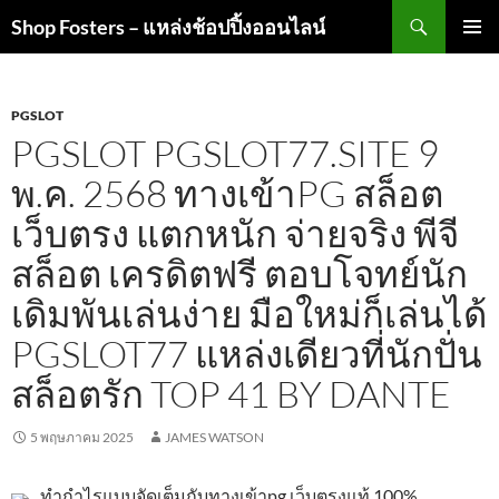
ค้นหา
Shop Fosters – แหล่งช้อปปิ้งออนไลน์
ข้าม
เมนูหลัก
ไป
ยัง
เนื้อหา
PGSLOT
PGSLOT PGSLOT77.SITE 9
พ.ค. 2568 ทางเข้าPG สล็อต
เว็บตรง แตกหนัก จ่ายจริง พีจี
สล็อต เครดิตฟรี ตอบโจทย์นัก
เดิมพันเล่นง่าย มือใหม่ก็เล่นได้
PGSLOT77 แหล่งเดียวที่นักปั่น
สล็อตรัก TOP 41 BY DANTE
5 พฤษภาคม 2025
JAMES WATSON
ทำกำไรแบบจัดเต็มกับทางเข้าpg เว็บตรงแท้ 100%