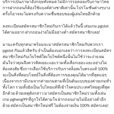
บริการเป็นภาษาอังกฤษทั้งหมด ไม่มีการรอคอยงรับภาษาไทย
การฝากถอนก็ต้องใช้แบงค์ต่างชาติเท่านั้น โปรโมชั่นต่างๆบาง
ครั้งก็อาจจะไม่ตรงกับความชื่นชอบของผู้เล่นไทยอีกด้วย
ลงทะเบียนสมัครสมาชิกใหม่กับเราได้แล้ววันนี้ เล่นเกม pgslot
ได้ตามอยาก ฝากถอนง่ายไม่มีอย่างต่ำ สมัครสมาชิกเลย!
มานะครับทุกคน! พร้อมจะมาสมัครสมาชิกใหม่กับพวกเรา
pgslot กันแล้วสิครับ จำเป็นต้องบอกเลยว่า การลงทะเบียนสมัคร
สมาชิกใหม่กับเว็บไซต์ใดเว็บไซต์หนึ่งนั้นไม่ใช้ว่าจะง่าย ผม
มั่นใจว่าคุณจึงควรคิดเยอะแยะรวมทั้งเลือกเยอะแยะอย่างไม่
ต้องสงสัย ซึ่งการเลือกใช้บริการกับเราสล็อตเว็บตรงแท้ 100%
จะเป็นสิ่งที่ตอบโจทย์ในสิ่งที่ต้องการของคุณได้มากที่สุดแน่ๆ
เนื่องจากเรามีเกมจากค่ายเกมตามที่เป็นต้นแบบของค่ายเกมทั่ว
ทั้งโลก รวมทั้งยังเป็นเว็บไทยแท้ที่เข้าใจคนประเทศไทยสูงที่สุด
อีกด้วย ด้วยเหตุดังกล่าว มาสมัครเป็นสมาชิกใหม่รวมทั้งเล่น
เกม pgheng99 ที่ถูกใจได้ตามใจ ฝากถอนง่ายไม่มีอย่างต่ำอีก
ด้วย สมัครเป็นสมาชิกใหม่ฟรี ไม่ต้องจ่ายเงิน 100% สมัครเลย!