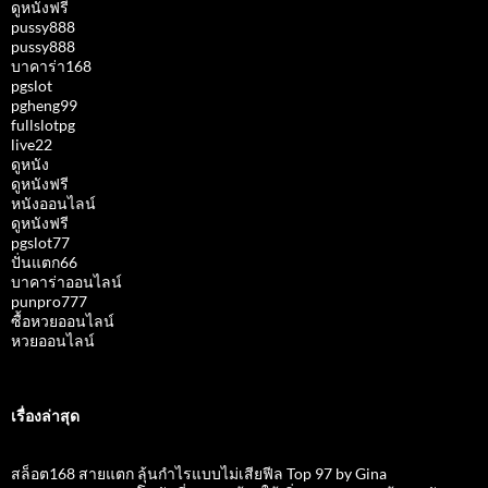
ดูหนังฟรี
pussy888
pussy888
บาคาร่า168
pgslot
pgheng99
fullslotpg
live22
ดูหนัง
ดูหนังฟรี
หนังออนไลน์
ดูหนังฟรี
pgslot77
ปั่นแตก66
บาคาร่าออนไลน์
punpro777
ซื้อหวยออนไลน์
หวยออนไลน์
เรื่องล่าสุด
สล็อต168 สายแตก ลุ้นกำไรแบบไม่เสียฟีล Top 97 by Gina