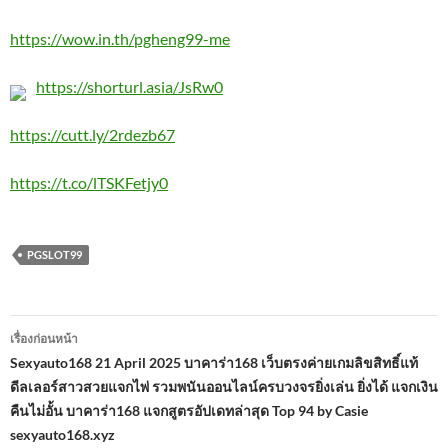
https://wow.in.th/pgheng99-me
https://shorturl.asia/JsRw0
https://cutt.ly/2rdezb67
https://t.co/lTSKFetjy0
PGSLOT99
เมนู
เรื่องก่อนหน้า
นำทาง
Sexyauto168 21 April 2025 บาคาร่า168 เว็บตรงค่ายเกมลิขสิทธิ์แท้
ดีลเลอร์สาวสวยแจกไพ่ รวมพนันออนไลน์ครบวงจรยิ่งเล่น ยิ่งได้ แจกเงิน
เรื่อง
คืนไม่อั้น บาคาร่า168 แจกสูตรอัปเดทล่าสุด Top 94 by Casie
sexyauto168.xyz