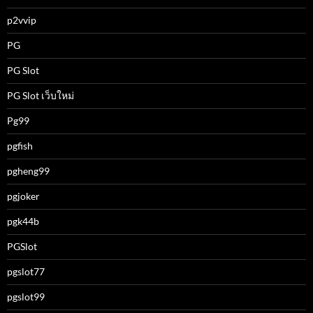
p2vvip
PG
PG Slot
PG Slot เว็บใหม่
Pg99
pgfish
pgheng99
pgjoker
pgk44b
PGSlot
pgslot77
pgslot99