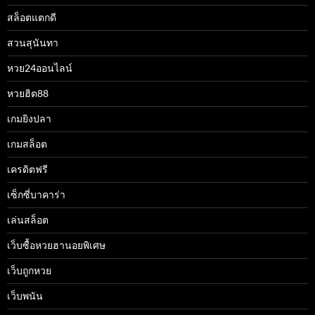
สล็อตแตกดี
สวนสุนันทา
หวย24ออนไลน์
หวยฮิต88
เกมยิงปลา
เกมสล็อต
เครดิตฟรี
เซ็กซี่บาคาร่า
เล่นสล็อต
เว็บซื้อหวยฮานอยพิเศษ
เว็บถูกหวย
เว็บพนัน