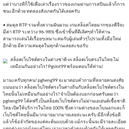
แต่ว่าบางทีก็ใช้เพื่อเล่าเรื่องราวของเกมผ่านการสปินแล้วก็การ
ชนะอีกด้วย ทดลองสังเกตกันได้เลยครับ
• สมดุล RTP รวมทั้งความผันผวน: เกมสล็อตโดยมากของพีจีจะ
มีค่า RTP ระหว่าง 96-98% ซึ่งเข้าขั้นที่ดีเลิศๆทำให้ท่าน
สามารถเล่นได้เรื่อยๆเหมาะสมกับผู้เล่นทั่วๆไปรวมทั้งมือใหม่
อีกด้วย มีความสมดุลในทุกด้านเลยล่ะขอรับ
สล็อตเว็บไซต์ตรงในต่างชาติ vs สล็อตเว็บตรงในไทย ไม่
เหมือนกันอย่างไร? Pgslot99 พร้อมตอบให้ท่าน!
มานะครับทุกคน! pgheng99 จะมาตอบคำถามที่หลายคนสงสัย
แน่นอนว่า สล็อตเว็บไซต์ตรงในต่างถิ่นกับสล็อตเว็บไซต์ตรงใน
ไทยนั้นไม่เหมือนกันอย่างไร? จำเป็นต้องบอกก่อนครับผมว่า
pgheng99 โค้ดฟรี เป็นสล็อตเว็บไซต์ตรงไม่ผ่านเอเย่นต์เชื้อชาติ
ไทย เปิดให้บริการในไทย 100% ซึ่งความต่างของเว็บนอกและก็
เว็บไซต์ไทยนั้นมีมากมายมากมายเลยล่ะนะครับ มีอีกทั้งข้อดี
แล้วก็ข้อจำกัดของแต่ละต้นแบบด้วย แม้กระนั้นจะมีรายละเอียด
แตกต่างมากน้อยแค่ไหน เรามาหาคำตอบด้วยกันได้เลยครับผม