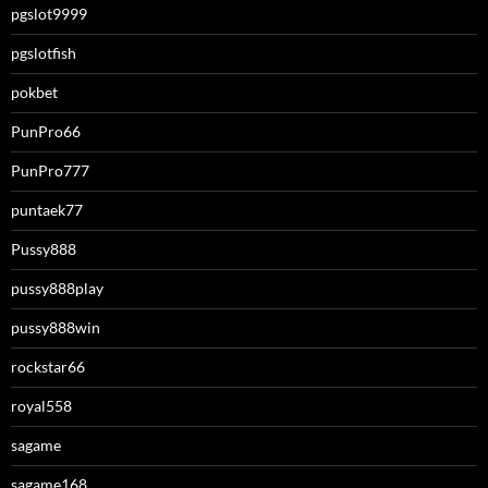
pgslot9999
pgslotfish
pokbet
PunPro66
PunPro777
puntaek77
Pussy888
pussy888play
pussy888win
rockstar66
royal558
sagame
sagame168