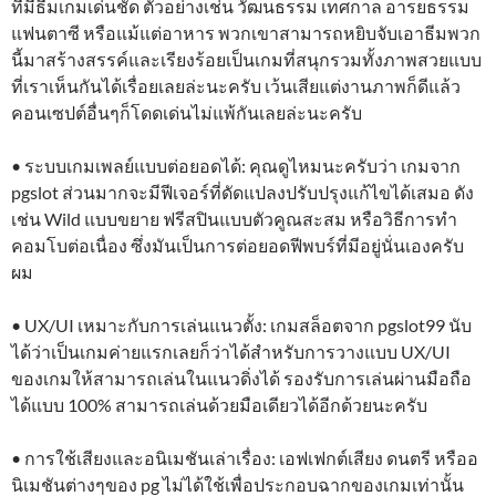
ที่มีธีมเกมเด่นชัด ตัวอย่างเช่น วัฒนธรรม เทศกาล อารยธรรม
แฟนตาซี หรือแม้แต่อาหาร พวกเขาสามารถหยิบจับเอาธีมพวก
นี้มาสร้างสรรค์และเรียงร้อยเป็นเกมที่สนุกรวมทั้งภาพสวยแบบ
ที่เราเห็นกันได้เรื่อยเลยล่ะนะครับ เว้นเสียแต่งานภาพก็ดีแล้ว
คอนเซปต์อื่นๆก็โดดเด่นไม่แพ้กันเลยล่ะนะครับ
• ระบบเกมเพลย์แบบต่อยอดได้: คุณดูไหมนะครับว่า เกมจาก
pgslot ส่วนมากจะมีฟีเจอร์ที่ดัดแปลงปรับปรุงแก้ไขได้เสมอ ดัง
เช่น Wild แบบขยาย ฟรีสปินแบบตัวคูณสะสม หรือวิธีการทำ
คอมโบต่อเนื่อง ซึ่งมันเป็นการต่อยอดฟีพบร์ที่มีอยู่นั่นเองครับ
ผม
• UX/UI เหมาะกับการเล่นแนวตั้ง: เกมสล็อตจาก pgslot99 นับ
ได้ว่าเป็นเกมค่ายแรกเลยก็ว่าได้สำหรับการวางแบบ UX/UI
ของเกมให้สามารถเล่นในแนวดิ่งได้ รองรับการเล่นผ่านมือถือ
ได้แบบ 100% สามารถเล่นด้วยมือเดียวได้อีกด้วยนะครับ
• การใช้เสียงและอนิเมชันเล่าเรื่อง: เอฟเฟกต์เสียง ดนตรี หรืออ
นิเมชันต่างๆของ pg ไม่ได้ใช้เพื่อประกอบฉากของเกมเท่านั้น